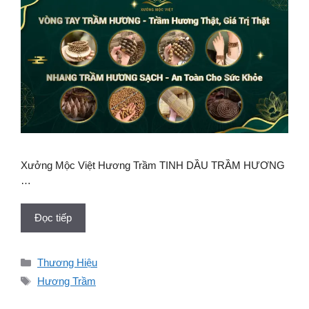
Xưởng Mộc Việt Hương Trầm TINH DẦU TRẦM HƯƠNG
…
Đọc tiếp
Danh
Thương Hiệu
mục
Thẻ
Hương Trầm