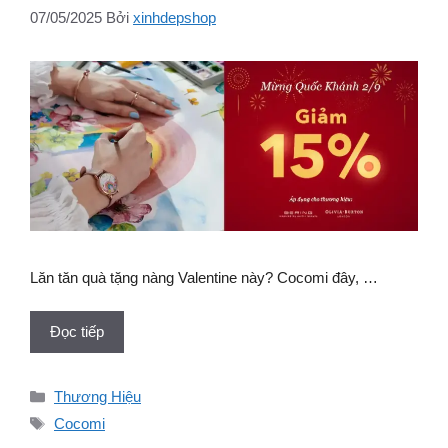
07/05/2025
Bởi
xinhdepshop
Lăn tăn quà tặng nàng Valentine này? Cocomi đây, …
Đọc tiếp
Danh
Thương Hiệu
mục
Thẻ
Cocomi