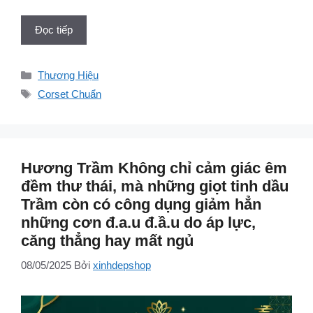
Đọc tiếp
Danh
Thương Hiệu
mục
Thẻ
Corset Chuẩn
Hương Trầm Không chỉ cảm giác êm
đềm thư thái, mà những giọt tinh dầu
Trầm còn có công dụng giảm hẳn
những cơn đ.a.u đ.ầ.u do áp lực,
căng thẳng hay mất ngủ
08/05/2025
Bởi
xinhdepshop