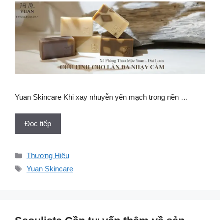
Yuan Skincare Khi xay nhuyễn yến mạch trong nền …
Đọc tiếp
Danh
Thương Hiệu
mục
Thẻ
Yuan Skincare