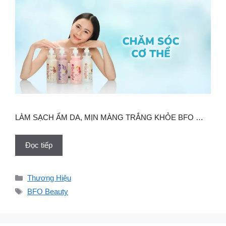
LÀM SẠCH ẨM DA, MỊN MÀNG TRẮNG KHỎE BFO …
Đọc tiếp
Danh
Thương Hiệu
mục
Thẻ
BFO Beauty