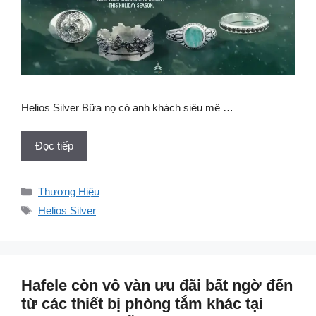
Helios Silver Bữa nọ có anh khách siêu mê …
Đọc tiếp
Danh
Thương Hiệu
mục
Thẻ
Helios Silver
Hafele còn vô vàn ưu đãi bất ngờ đến
từ các thiết bị phòng tắm khác tại