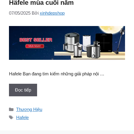
Häfele mùa cuối năm
07/05/2025
Bởi
xinhdepshop
Hafele Bạn đang tìm kiếm những giải pháp nội …
Đọc tiếp
Danh
Thương Hiệu
mục
Thẻ
Hafele