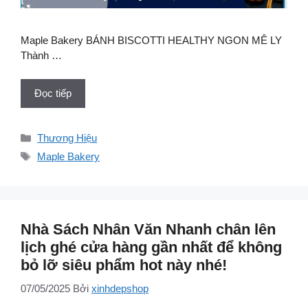
Maple Bakery BÁNH BISCOTTI HEALTHY NGON MÊ LY
Thành …
Đọc tiếp
Danh
Thương Hiệu
mục
Thẻ
Maple Bakery
Nhà Sách Nhân Văn Nhanh chân lên
lịch ghé cửa hàng gần nhất để không
bỏ lỡ siêu phẩm hot này nhé!
07/05/2025
Bởi
xinhdepshop