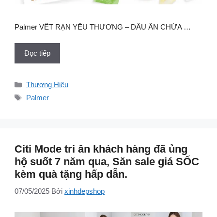
Palmer VẾT RẠN YÊU THƯƠNG – DẤU ẤN CHỨA …
Đọc tiếp
Danh
Thương Hiệu
mục
Thẻ
Palmer
Citi Mode tri ân khách hàng đã ủng
hộ suốt 7 năm qua, Săn sale giá SỐC
kèm quà tặng hấp dẫn.
07/05/2025
Bởi
xinhdepshop