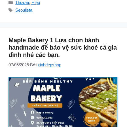
Danh
Thương Hiệu
mục
Thẻ
Seoulista
Maple Bakery 1 Lựa chọn bánh
handmade để bảo vệ sức khoẻ cả gia
đình nhé các bạn.
07/05/2025
Bởi
xinhdepshop