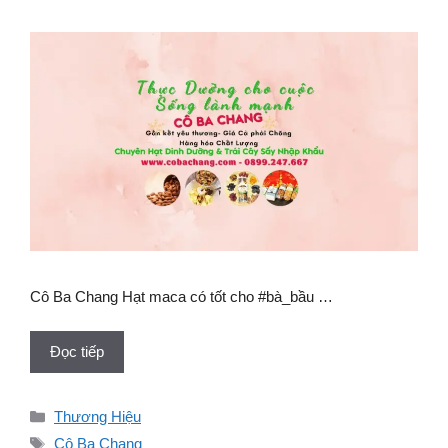
Cô Ba Chang Hạt maca có tốt cho #bà_bầu …
Đọc tiếp
Danh
Thương Hiệu
mục
Thẻ
Cô Ba Chang