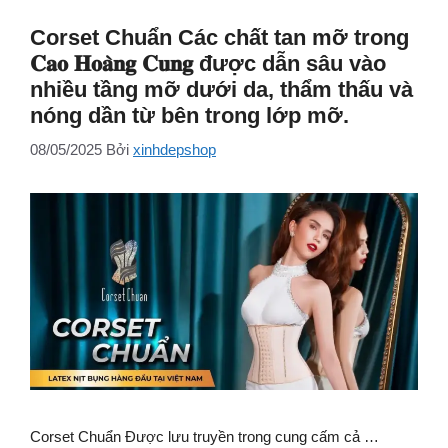
Corset Chuẩn Các chất tan mỡ trong
𝐂𝐚𝐨 𝐇𝐨𝐚̀𝐧𝐠 𝐂𝐮𝐧𝐠 được dẫn sâu vào
nhiều tầng mỡ dưới da, thẩm thấu và
nóng dần từ bên trong lớp mỡ.
08/05/2025
Bởi
xinhdepshop
Corset Chuẩn Được lưu truyền trong cung cấm cả …