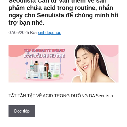
Seoulista Cần tư vấn thêm về sản
phẩm chứa acid trong routine, nhắn
ngay cho Seoulista để chúng mình hỗ
trợ bạn nhé.
07/05/2025
Bởi
xinhdepshop
️TẤT TẦN TẬT VỀ ACID TRONG DƯỠNG DA Seoulista …
Đọc tiếp