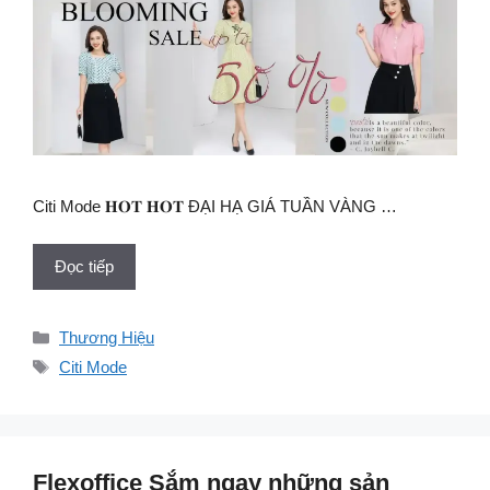
Citi Mode 𝐇𝐎𝐓 𝐇𝐎𝐓 ĐẠI HẠ GIÁ TUẦN VÀNG …
Đọc tiếp
Danh
Thương Hiệu
mục
Thẻ
Citi Mode
Flexoffice Sắm ngay những sản