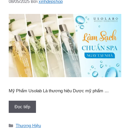
08/05/2025
Bởi
xinhdepshop
Mỹ Phẩm Usolab Là thương hiệu Dược mỹ phẩm …
Đọc tiếp
Danh
Thương Hiệu