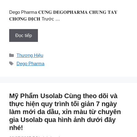
Dego Pharma 𝐂𝐔̀𝐍𝐆 𝐃𝐄𝐆𝐎𝐏𝐇𝐀𝐑𝐌𝐀 𝐂𝐇𝐔𝐍𝐆 𝐓𝐀𝐘
𝐂𝐇𝐎̂́𝐍𝐆 𝐃𝐈̣𝐂𝐇 Trước …
Đọc tiếp
Danh
Thương Hiệu
mục
Thẻ
Dego Pharma
Mỹ Phẩm Usolab Cùng theo dõi và
thực hiện quy trình tối giản 7 ngày
làm mới da dầu, xỉn màu từ chuyên
gia Usolab qua hình ảnh dưới đây
nhé!