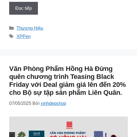
Đọc tiếp
Danh
Thương Hiệu
mục
Thẻ
XPPen
Văn Phòng Phẩm Hồng Hà Đừng
quên chương trình Teasing Black
Friday với Deal giảm giá lên đến 20%
cho Bộ sự tập sản phẩm Liên Quân.
07/05/2025
Bởi
xinhdepshop