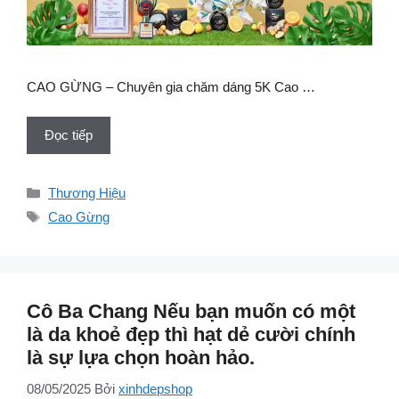
CAO GỪNG – Chuyên gia chăm dáng 5K Cao …
Đọc tiếp
Danh
Thương Hiệu
mục
Thẻ
Cao Gừng
Cô Ba Chang Nếu bạn muốn có một
là da khoẻ đẹp thì hạt dẻ cười chính
là sự lựa chọn hoàn hảo.
08/05/2025
Bởi
xinhdepshop