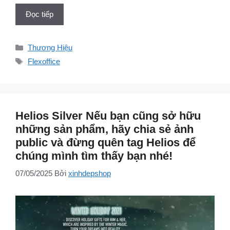
Đọc tiếp
Danh
Thương Hiệu
mục
Thẻ
Flexoffice
Helios Silver Nếu bạn cũng sở hữu
những sản phẩm, hãy chia sẻ ảnh
public và đừng quên tag Helios để
chúng mình tìm thấy bạn nhé!
07/05/2025
Bởi
xinhdepshop