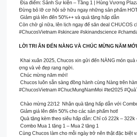
Địa điểm: Sảnh Sự kiện – Tầng 1 | Hùng Vương Plaz
Đừng bỏ lỡ cơ hội sở hữu ngay những sản phẩm HOT
Giảm giá lên đến 50%++ và quà tặng hấp dẫn
Còn chờ gì nữa, lên lịch ngay để săn deal CHUCOS ch
#ChucosVietnam #skincare #skinandscience #cham
LỜI TRI ÂN ĐẾN NÀNG VÀ CHÚC MỪNG NĂM MỚI
Khai xuân 2025, Chucos xin gửi đến NÀNG món quà 
ợng và vẻ đẹp rạng ngời.
Chúc mừng năm mới!
Chucos luôn sẵn sàng đồng hành cùng Nàng trên hành
#ChucosVietnam #ChucMungNamMoi #tet2025 #Qu
Chào mừng 22/12 Nhận quà tặng hấp dẫn với Combo
Giảm giá lên đến 50% cho các sản phẩm hot!
Quà tặng kèm theo siêu hấp dẫn: Chỉ có 222k – 322k 
Combo Mua 1 tặng 1 – Mua 2 tặng 1
Cùng Chucos làm cho mỗi ngày trở nên thật đặc biệt v