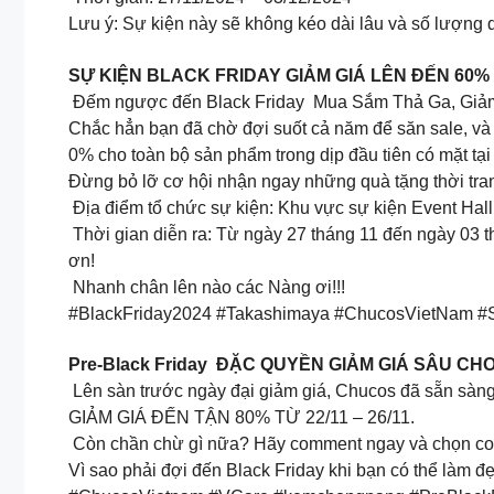
Lưu ý: Sự kiện này sẽ không kéo dài lâu và số lượng q
SỰ KIỆN BLACK FRIDAY GIẢM GIÁ LÊN ĐẾN 60%
Đếm ngược đến Black Friday Mua Sắm Thả Ga, Giả
Chắc hẳn bạn đã chờ đợi suốt cả năm để săn sale, và
0% cho toàn bộ sản phẩm trong dịp đầu tiên có mặt t
Đừng bỏ lỡ cơ hội nhận ngay những quà tặng thời tra
Địa điểm tổ chức sự kiện: Khu vực sự kiện Event Hal
Thời gian diễn ra: Từ ngày 27 tháng 11 đến ngày 03 
ơn!
Nhanh chân lên nào các Nàng ơi!!!
#BlackFriday2024 #Takashimaya #ChucosVietNam
Pre-Black Friday ĐẶC QUYỀN GIẢM GIÁ SÂU CH
Lên sàn trước ngày đại giảm giá, Chucos đã sẵn sàn
GIẢM GIÁ ĐẾN TẬN 80% TỪ 22/11 – 26/11.
Còn chần chừ gì nữa? Hãy comment ngay và chọn com
Vì sao phải đợi đến Black Friday khi bạn có thể làm