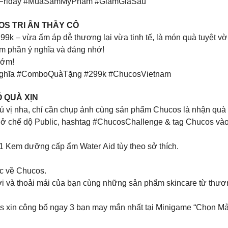
kFriday #MuaSamMỹPhẩm #GiảmGiáSâu
OS TRI ÂN THẦY CÔ
– vừa ấm áp dễ thương lại vừa tinh tế, là món quà tuyệt vời 
m phần ý nghĩa và đáng nhớ!
sớm!
ghĩa #ComboQuàTặng #299k #ChucosVietnam
 QUÀ XỊN
hú vị nha, chỉ cần chụp ảnh cùng sản phẩm Chucos là nhận quà
 chế dộ Public, hashtag #ChucosChallenge & tag Chucos vào
1 Kem dưỡng cấp ẩm Water Aid tùy theo sở thích.
ộc về Chucos.
mới và thoải mái của bạn cùng những sản phẩm skincare từ thươ
os xin công bố ngay 3 bạn may mắn nhất tại Minigame “Chọn