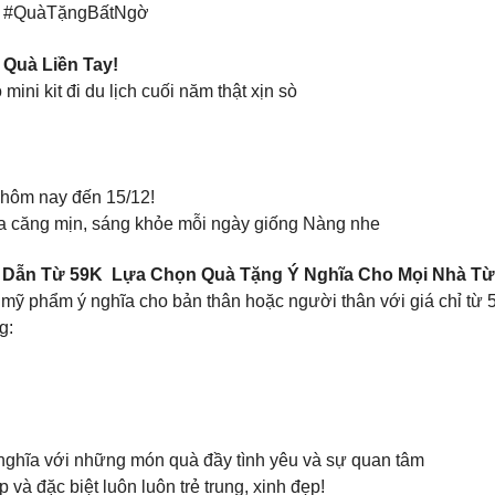
g #QuàTặngBấtNgờ
Quà Liền Tay!
i kit đi du lịch cuối năm thật xịn sò
ừ hôm nay đến 15/12!
a căng mịn, sáng khỏe mỗi ngày giống Nàng nhe
 Dẫn Từ 59K Lựa Chọn Quà Tặng Ý Nghĩa Cho Mọi Nhà Từ
 mỹ phẩm ý nghĩa cho bản thân hoặc người thân với giá chỉ t
g:
ý nghĩa với những món quà đầy tình yêu và sự quan tâm
à đặc biệt luôn luôn trẻ trung, xinh đẹp!