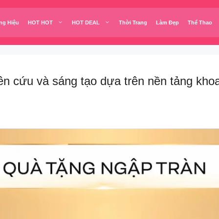
ng Hiệu
HOT HOT
HOT DEAL
Thời Trang
Làm Đẹp
Thể Thao
cứu và sáng tạo dựa trên nền tảng khoa h