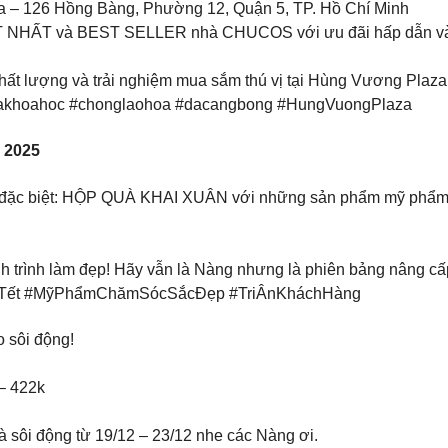
a – 126 Hồng Bàng, Phường 12, Quận 5, TP. Hồ Chí Minh
 NHẤT và BEST SELLER nhà CHUCOS với ưu đãi hấp dẫn và nh
ất lượng và trải nghiệm mua sắm thú vị tại Hùng Vương Plaza
dakhoahoc #chonglaohoa #dacangbong #HungVuongPlaza
 2025
đặc biệt: HỘP QUÀ KHAI XUÂN với những sản phẩm mỹ phẩm l
 trình làm đẹp! Hãy vẫn là Nàng nhưng là phiên bảng nâng cấ
àTết #MỹPhẩmChămSócSắcĐẹp #TriÂnKháchHàng
 sôi động!
– 422k
à sôi động từ 19/12 – 23/12 nhe các Nàng ơi.