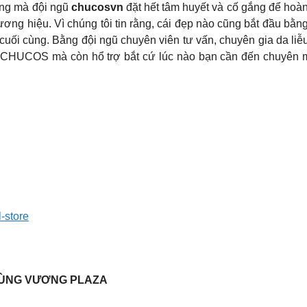
ùng mà đội ngũ
chucosvn
đặt hết tâm huyết và cố gắng để hoà
ơng hiệu. Vì chúng tôi tin rằng, cái đẹp nào cũng bắt đầu bằn
cuối cùng. Bằng đội ngũ chuyên viên tư vấn, chuyên gia da liễ
 CHUCOS mà còn hổ trợ bắt cứ lúc nào bạn cần đến chuyên mô
-store
 HÙNG VƯƠNG PLAZA