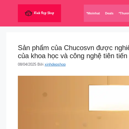
Chuyển
đến
*Moinhat
Deals
*Thươ
nội
dung
Sản phẩm của Chucosvn được nghiên 
của khoa học và công nghệ tiên tiến
08/04/2025
Bởi
xinhdepshop