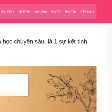
Sức Khỏe
Mỹ Phẩm
Ăn Uống
Giải Trí
Học Tập
Cẩm Nang
ọc chuyên sâu, là 1 sự kết tinh