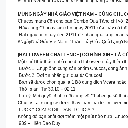
#ChucosVietnam #VCare #kemchongnang #PreBlac
MỪNG NGÀY NHÀ GIÁO VIỆT NAM – CÙNG CHUC
Chucos mang đến cho bạn Combo Quà Tặng chỉ với 299k 
Hãy cùng Chucos làm cho ngày 20/11 của thầy cô thê
Đặt ngay hôm nay đến 21/11 để nhận quà tặng tri ân 
#NgàyNhàGiáoViệtNam #TriÂnThầyCô #QuàTặngÝN
[HALLOWEEN CHALLENGE] CÓ HÌNH XINH LÀ CÓ
Một chút thử thách nhỏ cho dịp Halloween này thêm t
Bước 1: Chụp ảnh cùng sản phẩm Chucos, đăng ảnh ở
Bước 2: Đợi tin nhắn gửi quà từ Chucos!
Bạn sẽ được chọn quà là 1 Bộ dung dịch Vcare hoặc 
Thời gian: Từ 30.10 – 02.11
Lưu ý: Mọi quyết định cuối cùng về Challenge sẽ thu
Chucos rất mong sẽ được thấy thần thái tự tin, tươi 
︎ LUCKY COMBO SẼ DÀNH CHO AI?
Không để bạn phải đợi thêm một phút nào nữa, Chuc
︎ 939 – Hiền Đào Duy