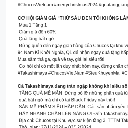
#ChucosVietnam #merrychristmas2024 #quatanggia
CƠ HỘI GIẢM GIÁ “THỨ SÁU ĐEN TỐI KHÔNG LÀM
Mua 1 Tặng 1
Giảm giá đến 60%
Quà tặng bất ngờ
Đừng quên đến ngay gian hàng của Chucos tại khu vự
94 Nam Kì Khởi Nghĩa, Q1 để nhận ngay quà tặng hấp
Mua sắm thả ga, quà về tay, giá lại siêu tốt!
Cơ hội chỉ có một lần duy nhất hôm nay, đừng chần
#Takashimaya #ChucosVietNam #SieuKhuyenMai #
Cả Takashimaya đang tràn ngập không khí siêu sô
TẶNG QUÀ MÊ MẨN Đừng bỏ lỡ những phần quà túi xá
quà bất ngờ mà chỉ có tại Black Friday này thôi!
SĂN MỸ PHẨM SIÊU HẤP DẪN Các sản phẩm yêu thích củ
HÃY NHANH CHÂN LÊN NÀNG ƠI Đến Takashimaya ngay đ
Địa chỉ: Chucos tại Khu vực sự kiện tầng 3, TTTM T
Thời gian: 27/11/2024 – 03/12/2024