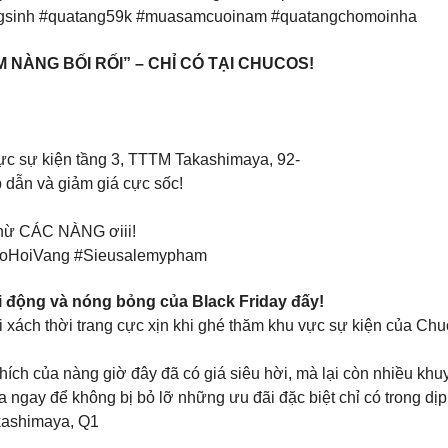
ngsinh #quatang59k #muasamcuoinam #quatangchomoinha
 NÀNG BỐI RỐI” – CHỈ CÓ TẠI CHUCOS!
c sự kiện tầng 3, TTTM Takashimaya, 92-
 dẫn và giảm giá cực sốc!
 chừ CÁC NÀNG ơiii!
CoHoiVang #Sieusalemypham
i động và nóng bỏng của Black Friday đấy!
ch thời trang cực xịn khi ghé thăm khu vực sự kiện của Ch
a nàng giờ đây đã có giá siêu hời, mà lại còn nhiều khuyến
ể không bị bỏ lỡ những ưu đãi đặc biệt chỉ có trong dịp “t
akashimaya, Q1