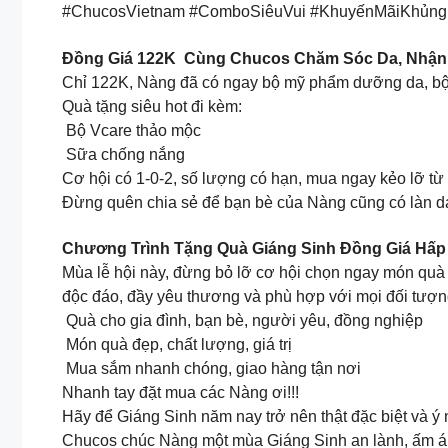
#ChucosVietnam #ComboSiêuVui #KhuyếnMãiKhủn
Đồng Giá 122K Cùng Chucos Chăm Sóc Da, Nhận 
Chỉ 122K, Nàng đã có ngay bộ mỹ phẩm dưỡng da, bộ min
Quà tặng siêu hot đi kèm:
Bộ Vcare thảo mộc
Sữa chống nắng
Cơ hội có 1-0-2, số lượng có hạn, mua ngay kẻo lỡ t
Đừng quên chia sẻ để bạn bè của Nàng cũng có làn d
Chương Trình Tặng Quà Giáng Sinh Đồng Giá Hấp
Mùa lễ hội này, đừng bỏ lỡ cơ hội chọn ngay món quà
độc đáo, đầy yêu thương và phù hợp với mọi đối tượn
Quà cho gia đình, bạn bè, người yêu, đồng nghiệp
Món quà đẹp, chất lượng, giá trị
Mua sắm nhanh chóng, giao hàng tận nơi
Nhanh tay đặt mua các Nàng ơi!!!
Hãy để Giáng Sinh năm nay trở nên thật đặc biệt và 
Chucos chúc Nàng một mùa Giáng Sinh an lành, ấm áp v