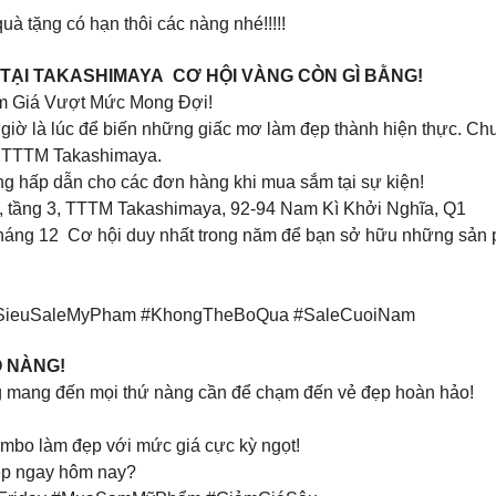
uà tặng có hạn thôi các nàng nhé!!!!!
 TẠI TAKASHIMAYA CƠ HỘI VÀNG CÒN GÌ BẰNG!
m Giá Vượt Mức Mong Đợi!
 giờ là lúc để biến những giấc mơ làm đẹp thành hiện thực. Ch
ại TTTM Takashimaya.
ng hấp dẫn cho các đơn hàng khi mua sắm tại sự kiện!
l, tầng 3, TTTM Takashimaya, 92-94 Nam Kì Khởi Nghĩa, Q1
tháng 12 Cơ hội duy nhất trong năm để bạn sở hữu những sản ph
 #SieuSaleMyPham #KhongTheBoQua #SaleCuoiNam
O NÀNG!
g mang đến mọi thứ nàng cần để chạm đến vẻ đẹp hoàn hảo!
bo làm đẹp với mức giá cực kỳ ngọt!
 đẹp ngay hôm nay?