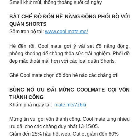
Smell khử mùi, thông thoáng suốt cả ngày
BẬT CHẾ ĐỘ ĐÓN HÈ NĂNG ĐỘNG PHỐI ĐỒ VỚI
QUẦN SHORTS
Sắm trọn bộ tại:
www.cool mate.me/
Hè đến rồi, Cool mate gợi ý vài set đồ năng động,
phóng khoáng để chàng thỏa sức trải nghiệm. Phối đồ
đẹp mặc thoải mái hơn với các loại quần Shorts.
Ghé Cool mate chọn đồ đón hè nào các chàng ơi!
BÙNG NỔ ƯU ĐÃI MỪNG COOLMATE GỌI VỐN
THÀNH CÔNG
Khám phá ngay tại:
mate.me/7z6ki
Mừng tin vui gọi vốn thành công, Cool mate tung nhiều
ưu đãi cho các chàng duy nhất 13-15/05.
Giảm đến 25% hầu hết web, Outlet giảm đến 60%