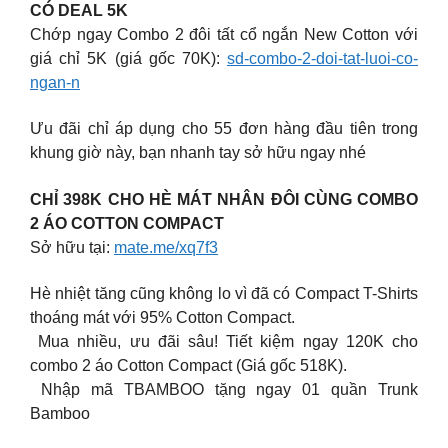
CÓ DEAL 5K
Chớp ngay Combo 2 đôi tất cổ ngắn New Cotton với
giá chỉ 5K (giá gốc 70K):
sd-combo-2-doi-tat-luoi-co-
ngan-n
Ưu đãi chỉ áp dụng cho 55 đơn hàng đầu tiên trong
khung giờ này, bạn nhanh tay sở hữu ngay nhé
CHỈ 398K CHO HÈ MÁT NHÂN ĐÔI CÙNG COMBO
2 ÁO COTTON COMPACT
Sở hữu tại:
mate.me/xq7f3
Hè nhiệt tăng cũng không lo vì đã có Compact T-Shirts
thoáng mát với 95% Cotton Compact.
Mua nhiều, ưu đãi sâu! Tiết kiệm ngay 120K cho
combo 2 áo Cotton Compact (Giá gốc 518K).
Nhập mã TBAMBOO tặng ngay 01 quần Trunk
Bamboo