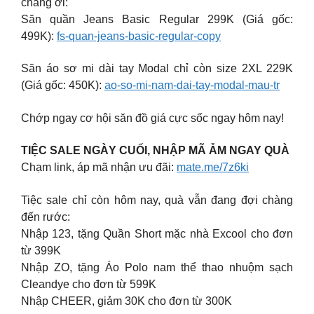
chàng ơi:
Săn quần Jeans Basic Regular 299K (Giá gốc:
499K):
fs-quan-jeans-basic-regular-copy
Săn áo sơ mi dài tay Modal chỉ còn size 2XL 229K
(Giá gốc: 450K):
ao-so-mi-nam-dai-tay-modal-mau-tr
Chớp ngay cơ hội săn đồ giá cực sốc ngay hôm nay!
TIỆC SALE NGÀY CUỐI, NHẬP MÃ ẴM NGAY QUÀ
Chạm link, áp mã nhận ưu đãi:
mate.me/7z6ki
Tiệc sale chỉ còn hôm nay, quà vẫn đang đợi chàng
đến rước:
Nhập 123, tặng Quần Short mặc nhà Excool cho đơn
từ 399K
Nhập ZO, tặng Áo Polo nam thể thao nhuộm sạch
Cleandye cho đơn từ 599K
Nhập CHEER, giảm 30K cho đơn từ 300K