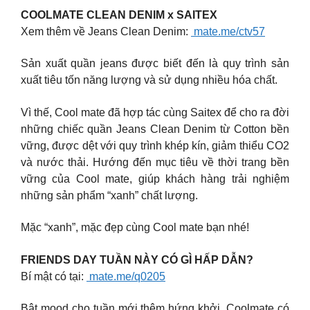
COOLMATE CLEAN DENIM x SAITEX
Xem thêm về Jeans Clean Denim:
mate.me/ctv57
Sản xuất quần jeans được biết đến là quy trình sản
xuất tiêu tốn năng lượng và sử dụng nhiều hóa chất.
Vì thế, Cool mate đã hợp tác cùng Saitex để cho ra đời
những chiếc quần Jeans Clean Denim từ Cotton bền
vững, được dệt với quy trình khép kín, giảm thiểu CO2
và nước thải. Hướng đến mục tiêu về thời trang bền
vững của Cool mate, giúp khách hàng trải nghiệm
những sản phẩm “xanh” chất lượng.
Mặc “xanh”, mặc đẹp cùng Cool mate bạn nhé!
FRIENDS DAY TUẦN NÀY CÓ GÌ HẤP DẪN?
Bí mật có tại:
mate.me/q0205
Bật mood cho tuần mới thêm hứng khởi, Coolmate có