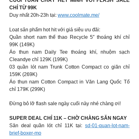
CUỐI TUẦN CHÁY HẾT MÌNH VỚI FLASH SALE
CHỈ TỪ 99K
Duy nhất 20h-23h tại:
www.coolmate.me/
Loạt sản phẩm hot hit với giá siêu ưu đãi:
Quần short nam thể thao Recycle 5″ thoáng khí chỉ
99K (149K)
Áo thun nam Daily Tee thoáng khí, nhuộm sạch
Cleandye chỉ 129K (199K)
03 quần lót nam Trunk Cotton Compact co giãn chỉ
159K (269K)
Áo thun nam Cotton Compact in Văn Lang Quốc Tổ
chỉ 179K (299K)
Đừng bỏ lỡ flash sale ngày cuối này nhé chàng ơi!
SUPER DEAL CHỈ 11K – CHỜ CHÀNG SĂN NGAY
Săn deal quần lót chỉ 11K tại:
sd-01-quan-lot-nam-
brief-boxer-mo