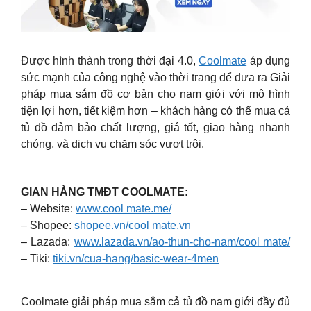
Được hình thành trong thời đại 4.0,
Coolmate
áp dụng
sức mạnh của công nghệ vào thời trang để đưa ra Giải
pháp mua sắm đồ cơ bản cho nam giới với mô hình
tiện lợi hơn, tiết kiệm hơn – khách hàng có thể mua cả
tủ đồ đảm bảo chất lượng, giá tốt, giao hàng nhanh
chóng, và dịch vụ chăm sóc vượt trội.
GIAN HÀNG TMĐT COOLMATE:
– Website:
www.cool mate.me/
– Shopee:
shopee.vn/cool mate.vn
– Lazada:
www.lazada.vn/ao-thun-cho-nam/cool mate/
– Tiki:
tiki.vn/cua-hang/basic-wear-4men
Coolmate giải pháp mua sắm cả tủ đồ nam giới đầy đủ