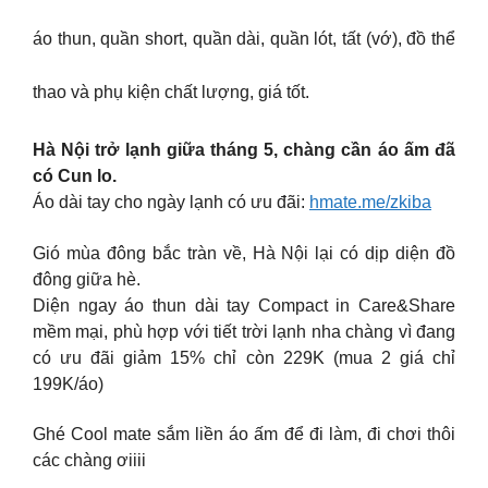
áo thun, quần short, quần dài, quần lót, tất (vớ), đồ thể
thao và phụ kiện chất lượng, giá tốt.
Hà Nội trở lạnh giữa tháng 5, chàng cần áo ấm đã
có Cun lo.
Áo dài tay cho ngày lạnh có ưu đãi:
hmate.me/zkiba
Gió mùa đông bắc tràn về, Hà Nội lại có dịp diện đồ
đông giữa hè.
Diện ngay áo thun dài tay Compact in Care&Share
mềm mại, phù hợp với tiết trời lạnh nha chàng vì đang
có ưu đãi giảm 15% chỉ còn 229K (mua 2 giá chỉ
199K/áo)
Ghé Cool mate sắm liền áo ấm để đi làm, đi chơi thôi
các chàng ơiiii