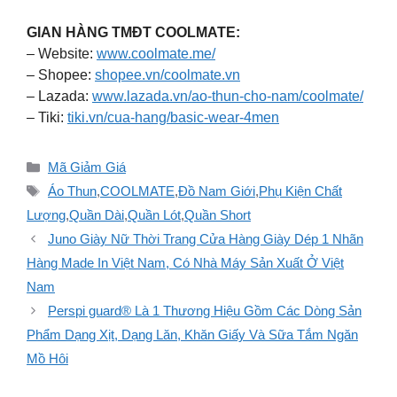
GIAN HÀNG TMĐT COOLMATE:
– Website:
www.coolmate.me/
– Shopee:
shopee.vn/coolmate.vn
– Lazada:
www.lazada.vn/ao-thun-cho-nam/coolmate/
– Tiki:
tiki.vn/cua-hang/basic-wear-4men
Danh
Mã Giảm Giá
mục
Thẻ
Áo Thun
,
COOLMATE
,
Đồ Nam Giới
,
Phụ Kiện Chất
Lượng
,
Quần Dài
,
Quần Lót
,
Quần Short
Juno Giày Nữ Thời Trang Cửa Hàng Giày Dép 1 Nhãn
Hàng Made In Việt Nam, Có Nhà Máy Sản Xuất Ở Việt
Nam
Perspi guard® Là 1 Thương Hiệu Gồm Các Dòng Sản
Phẩm Dạng Xịt, Dạng Lăn, Khăn Giấy Và Sữa Tắm Ngăn
Mồ Hôi