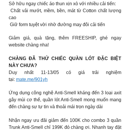
Sở hữu ngay chiếc áo thun xịn xò với nhiều cải tiến:
Chất vải mướt, mềm, bền, mát từ Cotton chất lượng
cao
Giữ form tuyệt vời nhờ đường may đôi cải tiến
Giảm giá, quà tặng, thêm FREESHIP, ghé ngay
website chàng nha!
CHÀNG ĐÃ THỬ CHIẾC QUẦN LÓT ĐẶC BIỆT
NÀY CHƯA?
Duy nhất 11-13/05 có giá trải nghiệm
tại:
mate.me/901yh
Ứng dụng công nghệ Anti-Smell kháng đến 3 loại axit
gây mùi cơ thể, quần lót Anti-Smell mong muốn mang
đến chàng sự tự tin và thoải mái trọn ngày dài
Nhận ngay ưu đãi giảm đến 100K cho combo 3 quần
Trunk Anti-Smell chỉ 199K đó chàng ơi. Nhanh tay đặt