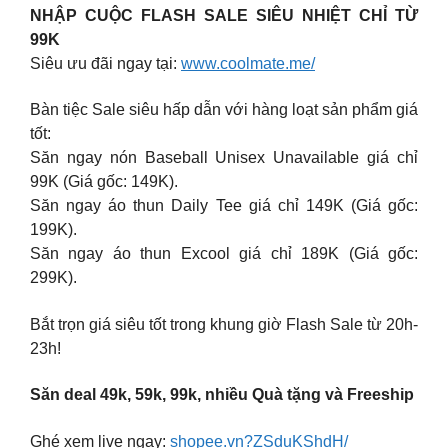
NHẬP CUỘC FLASH SALE SIÊU NHIỆT CHỈ TỪ
99K
Siêu ưu đãi ngay tại:
www.coolmate.me/
Bàn tiệc Sale siêu hấp dẫn với hàng loạt sản phẩm giá
tốt:
Săn ngay nón Baseball Unisex Unavailable giá chỉ
99K (Giá gốc: 149K).
Săn ngay áo thun Daily Tee giá chỉ 149K (Giá gốc:
199K).
Săn ngay áo thun Excool giá chỉ 189K (Giá gốc:
299K).
️Bắt trọn giá siêu tốt trong khung giờ Flash Sale từ 20h-
23h!
Săn deal 49k, 59k, 99k, nhiều Quà tặng và Freeship
Ghé xem live ngay:
shopee.vn?ZSduKShdH/