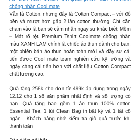
chống nhăn Cool mate
Vẫn là Cotton, nhưng đây là Cotton Compact – với độ
bền và mượt hơn gấp 2 lần cotton thường. Chỉ cần
chạm vào là bạn sẽ cảm nhận ngay sự khác biệt: Mềm
– Mát rõ rệt. Premium Tshirt Coolmate chống nhăn
màu XANH LAM chính là chiếc áo thun dành cho bạn,
một phiên bản áo thun hoàn toàn mới và đầy sự cải
tiến được Cool mate team nghiên cứu kỹ lưỡng và
ngày càng cải tiến hơn với chất liệu Cotton Compact
chất lượng cao.
Quà tặng 258k cho đơn từ 499k áp dụng trong ngày
12.12 cho 1 số sản phẩm nhất định và số lượng có
hạn. Quà tặng bao gồm 1 áo thun 100% cotton
Essential Tee, 1 túi Clean Bag in bất kỳ và 1 tất cổ
ngắn . Khách hàng nhớ kiểm tra giỏ quà trước khi
thanh toán