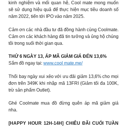
kinh nghiệm và mối quan hệ, Cool mate mong muốn
sẽ sử dụng hiệu quả để thực hiện mục tiêu doanh số
năm 2022, tiến tới IPO vào năm 2025.
Cảm ơn các nhà đầu tư đã đồng hành cùng Coolmate.
Cảm ơn các khách hàng đã tin tưởng và ủng hộ chúng
tôi trong suối thời gian qua.
THỨ 6 NGÀY 13, ÁP MÃ GIẢM GIÁ ĐẾN 13,6%
Sắm đồ ngay tại:
www.cool mate.me/
Thổi bay ngày xui xẻo với ưu đãi giảm 13,6% cho mọi
đơn trên 349K khi nhập mã 13FRI (Giảm tối đa 100K,
trừ sản phẩm Outlet).
️Ghé Coolmate mua đồ đừng quên áp mã giảm giá
nha.
[HAPPY HOUR 12H-14H] CHIÊU ĐÃI CUỐI TUẦN