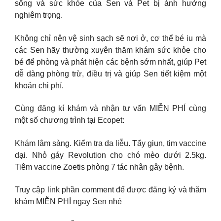
sống và sức khỏe của Sen và Pet bị ảnh hưởng
nghiêm trọng.
Không chỉ nên vệ sinh sạch sẽ nơi ở, cơ thể bé iu mà
các Sen hãy thường xuyên thăm khám sức khỏe cho
bé để phòng và phát hiện các bệnh sớm nhất, giúp Pet
dễ dàng phòng trừ, điều trị và giúp Sen tiết kiệm một
khoản chi phí.
Cùng đăng kí khám và nhận tư vấn MIỄN PHÍ cùng
một số chương trình tại Ecopet:
Khám lâm sàng. Kiểm tra da liễu. Tẩy giun, tim vaccine
dại. Nhỏ gáy Revolution cho chó mèo dưới 2.5kg.
Tiêm vaccine Zoetis phòng 7 tác nhân gây bệnh.
Truy cập link phần comment để được đăng ký và thăm
khám MIỄN PHÍ ngay Sen nhé