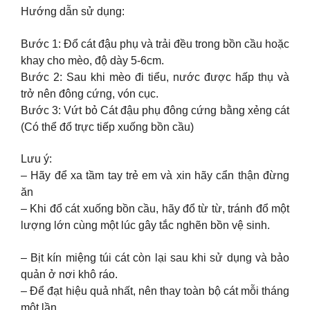
Hướng dẫn sử dụng:
Bước 1: Đổ cát đậu phụ và trải đều trong bồn cầu hoặc
khay cho mèo, độ dày 5-6cm.
Bước 2: Sau khi mèo đi tiểu, nước được hấp thụ và
trở nên đông cứng, vón cục.
Bước 3: Vứt bỏ Cát đậu phụ đông cứng bằng xẻng cát
(Có thể đổ trực tiếp xuống bồn cầu)
Lưu ý:
– Hãy để xa tầm tay trẻ em và xin hãy cẩn thận đừng
ăn
– Khi đổ cát xuống bồn cầu, hãy đổ từ từ, tránh đổ một
lượng lớn cùng một lúc gây tắc nghẽn bồn vệ sinh.
– Bịt kín miệng túi cát còn lại sau khi sử dụng và bảo
quản ở nơi khô ráo.
– Để đạt hiệu quả nhất, nên thay toàn bộ cát mỗi tháng
một lần.