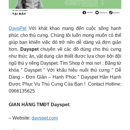
DaysPet
Với khát khao mang đến cuộc sống hạnh
phúc cho thú cưng. Chúng tôi luôn mong muốn có thể
giúp bạn khiến việc đó trở nên dễ dàng và đơn giản
hơn. ️
Dayspet
chuyên về các đồ dùng cho thú cưng
như thức ăn, vật dụng cần thiết được lựa chọn bởi đội
ngũ thú y riêng Dayspet. ️Tìm Shop ở mọi nơi : Bằng từ
khóa ” Dayspet ” ️Với khẩu hiệu nuôi thú cưng ” Dễ
Dàng – Đơn Giản – Hạnh Phúc ” Dayspet Hân Hạnh
Được Phục Vụ Thú Cưng Của Bạn ! ️ Contact Hotline:
0966135625
GIAN HÀNG TMĐT Dayspet:
– Website:
dayspet.com