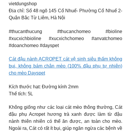
vietdungshop
Địa chỉ: Số 48 ngõ 145 Cổ Nhuế- Phường Cổ Nhuế 2-
Quận Bâc Từ Liêm, Hà Nội
#thucanthucung #thucanchomeo #bioline
#xucxichbioline #xucxichchomeo #anvatchomeo
#doanchomeo #dayspet
Cát đậu nành ACROPET cát vệ sinh siêu thấm không
bụi, không bám chân mèo (100% đậu phụ tự nhiên)
cho mèo Dayspet
Kích thước hạt: Đường kính 2mm
Thể tích: 5L
Không giống như các loại cát mèo thông thường, Cát
đậu phụ Acropet hương trà xanh được làm từ đậu
nành thiên nhiên có thể ăn được, an toàn cho mèo.
Ngoài ra, Cát có rất ít bụi, giúp ngăn ngừa các bệnh về