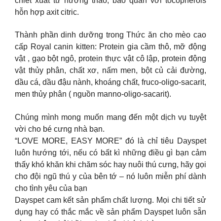
chiết xuất từ ​​hương thảo, bảo quản với tocopherols
hỗn hợp axit citric.
Thành phần dinh dưỡng trong Thức ăn cho mèo cao
cấp Royal canin kitten: Protein gia cầm thô, mỡ động
vật , gạo bột ngô, protein thực vật cô lập, protein động
vật thủy phân, chất xơ, nấm men, bột củ cải đường,
dầu cá, dầu đậu nành, khoáng chất, fruco-oligo-sacarit,
men thủy phân ( nguồn manno-oligo-sacarit).
Chúng mình mong muốn mang đến một dịch vụ tuyệt
vời cho bé cưng nhà bạn.
“LOVE MORE, EASY MORE” đó là chỉ tiêu Dayspet
luôn hướng tới, nếu có bất kì những điều gì bạn cảm
thấy khó khăn khi chăm sóc hay nuôi thú cưng, hãy gọi
cho đội ngũ thú y của bên tớ – nó luôn miễn phí dành
cho tình yêu của bạn
Dayspet cam kết sản phẩm chất lượng. Mọi chi tiết sử
dụng hay có thắc mắc về sản phẩm Dayspet luôn sẵn