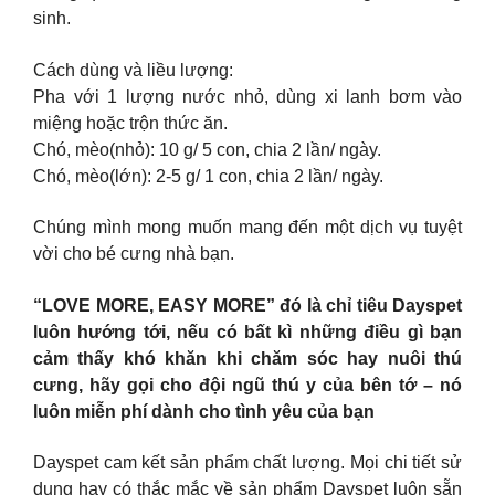
sinh.
Cách dùng và liều lượng:
Pha với 1 lượng nước nhỏ, dùng xi lanh bơm vào
miệng hoặc trộn thức ăn.
Chó, mèo(nhỏ): 10 g/ 5 con, chia 2 lần/ ngày.
Chó, mèo(lớn): 2-5 g/ 1 con, chia 2 lần/ ngày.
Chúng mình mong muốn mang đến một dịch vụ tuyệt
vời cho bé cưng nhà bạn.
“LOVE MORE, EASY MORE” đó là chỉ tiêu Dayspet
luôn hướng tới, nếu có bất kì những điều gì bạn
cảm thấy khó khăn khi chăm sóc hay nuôi thú
cưng, hãy gọi cho đội ngũ thú y của bên tớ – nó
luôn miễn phí dành cho tình yêu của bạn
Dayspet cam kết sản phẩm chất lượng. Mọi chi tiết sử
dụng hay có thắc mắc về sản phẩm Dayspet luôn sẵn