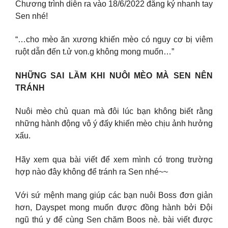
Chương trình diễn ra vào 18/6/2022 đăng ký nhanh tay
Sen nhé!
“…cho mèo ăn xương khiến mèo có nguy cơ bị viêm
ruột dẫn đến t.ử von.g không mong muốn…”
NHỮNG SAI LẦM KHI NUÔI MÈO MÀ SEN NÊN
TRÁNH
Nuôi mèo chủ quan mà đôi lúc bạn không biết rằng
những hành động vô ý đấy khiến mèo chịu ảnh hưởng
xấu.
Hãy xem qua bài viết để xem mình có trong trường
hợp nào đây không để tránh ra Sen nhé~~
Với sứ mệnh mang giúp các bạn nuôi Boss đơn giản
hơn, Dayspet mong muốn được đồng hành bởi Đội
ngũ thú y để cùng Sen chăm Boos nè. bài viết được