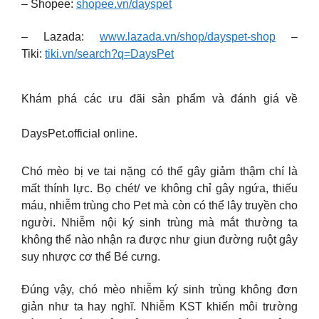
– Shopee:
shopee.vn/dayspet
– Lazada:
www.lazada.vn/shop/dayspet-shop
–
Tiki:
tiki.vn/search?q=DaysPet
Khám phá các ưu đãi sản phẩm và đánh giá về
DaysPet.official online.
Chó mèo bị ve tai nặng có thể gây giảm thậm chí là
mất thính lực. Bọ chét/ ve không chỉ gây ngứa, thiếu
máu, nhiễm trùng cho Pet mà còn có thể lây truyền cho
người. Nhiễm nội ký sinh trùng mà mắt thường ta
không thể nào nhận ra được như giun đường ruột gây
suy nhược cơ thể Bé cưng.
Đúng vậy, chó mèo nhiễm ký sinh trùng không đơn
giản như ta hay nghĩ. Nhiễm KST khiến môi trường