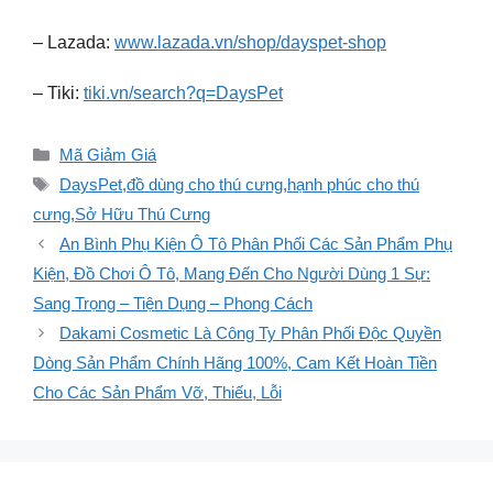
– Lazada:
www.lazada.vn/shop/dayspet-shop
– Tiki:
tiki.vn/search?q=DaysPet
Danh
Mã Giảm Giá
mục
Thẻ
DaysPet
,
đồ dùng cho thú cưng
,
hạnh phúc cho thú
cưng
,
Sở Hữu Thú Cưng
An Bình Phụ Kiện Ô Tô Phân Phối Các Sản Phẩm Phụ
Kiện, Đồ Chơi Ô Tô, Mang Đến Cho Người Dùng 1 Sự:
Sang Trọng – Tiện Dụng – Phong Cách
Dakami Cosmetic Là Công Ty Phân Phối Độc Quyền
Dòng Sản Phẩm Chính Hãng 100%, Cam Kết Hoàn Tiền
Cho Các Sản Phẩm Vỡ, Thiếu, Lỗi