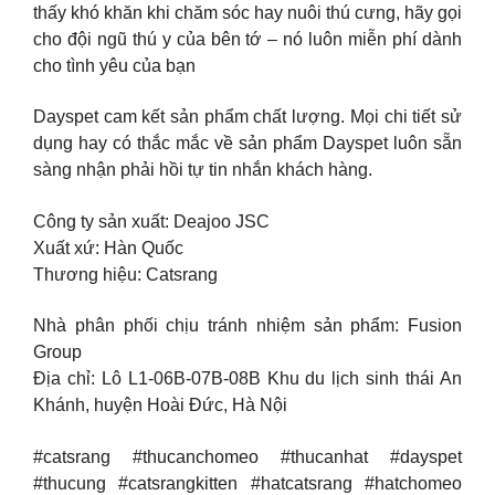
thấy khó khăn khi chăm sóc hay nuôi thú cưng, hãy gọi
cho đội ngũ thú y của bên tớ – nó luôn miễn phí dành
cho tình yêu của bạn
Dayspet cam kết sản phẩm chất lượng. Mọi chi tiết sử
dụng hay có thắc mắc về sản phẩm Dayspet luôn sẵn
sàng nhận phải hồi tự tin nhắn khách hàng.
Công ty sản xuất: Deajoo JSC
Xuất xứ: Hàn Quốc
Thương hiệu: Catsrang
Nhà phân phối chịu tránh nhiệm sản phẩm: Fusion
Group
Địa chỉ: Lô L1-06B-07B-08B Khu du lịch sinh thái An
Khánh, huyện Hoài Đức, Hà Nội
#catsrang #thucanchomeo #thucanhat #dayspet
#thucung #catsrangkitten #hatcatsrang #hatchomeo