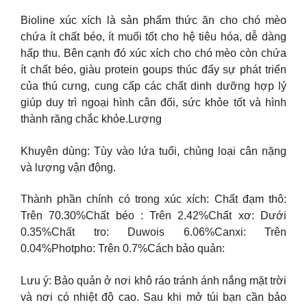
Bioline xúc xích là sản phẩm thức ăn cho chó mèo
chứa ít chất béo, ít muối tốt cho hệ tiêu hóa, dễ dàng
hấp thu. Bên cạnh đó xúc xích cho chó mèo còn chứa
ít chất béo, giàu protein goups thúc đẩy sự phát triển
của thú cưng, cung cấp các chất dinh dưỡng hợp lý
giúp duy trì ngoại hình cân đối, sức khỏe tốt và hình
thành răng chắc khỏe.Lượng
Khuyên dùng: Tùy vào lứa tuổi, chủng loại cân nặng
và lượng vận động.
Thành phần chính có trong xúc xích: Chất đạm thô:
Trên 70.30%Chất béo : Trên 2.42%Chất xơ: Dưới
0.35%Chất tro: Duwois 6.06%Canxi: Trên
0.04%Photpho: Trên 0.7%Cách bảo quản:
Lưu ý: Bảo quản ở nơi khô ráo tránh ánh nắng mặt trời
và nơi có nhiệt độ cao. Sau khi mở túi bạn cần bảo