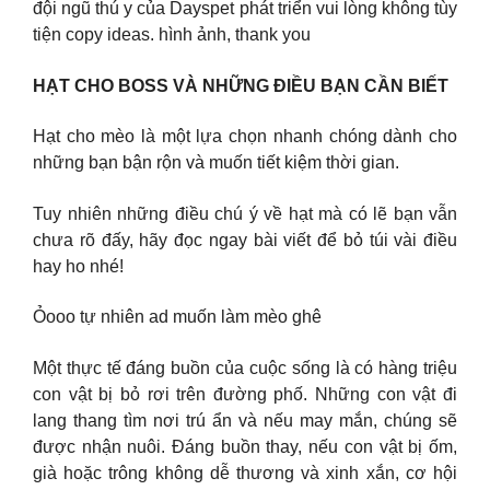
đội ngũ thú y của Dayspet phát triển vui lòng không tùy
tiện copy ideas. hình ảnh, thank you
HẠT CHO BOSS VÀ NHỮNG ĐIỀU BẠN CẦN BIẾT
Hạt cho mèo là một lựa chọn nhanh chóng dành cho
những bạn bận rộn và muốn tiết kiệm thời gian.
Tuy nhiên những điều chú ý về hạt mà có lẽ bạn vẫn
chưa rõ đấy, hãy đọc ngay bài viết để bỏ túi vài điều
hay ho nhé!
Ỏooo tự nhiên ad muốn làm mèo ghê
Một thực tế đáng buồn của cuộc sống là có hàng triệu
con vật bị bỏ rơi trên đường phố. Những con vật đi
lang thang tìm nơi trú ẩn và nếu may mắn, chúng sẽ
được nhận nuôi. Đáng buồn thay, nếu con vật bị ốm,
già hoặc trông không dễ thương và xinh xắn, cơ hội