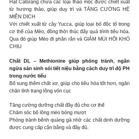
Hạt Catsrang chứa các loại thảo mộc được chiết xuất
từ hương thảo, giúp duy trì và TĂNG CƯỜNG HỆ
MIỄN DỊCH
Với chiết xuất từ cây Yucca, giúp loại bỏ độc tố trong
cơ thể của Mèo, đồng thời thúc đẩy quá trình tiêu hóa.
Qua đó giúp Mèo đi phân rắn và GIẢM MÙI HÔI KHÓ
CHỊU
Chất DL – Methionine giúp phòng tránh, ngăn
ngừa sản sinh sỏi tiết niệu bằng cách duy trì độ PH
trong nước tiểu
Bổ sung thêm chất xơ, giúp cho tiêu hóa tốt hơn, ngăn
chặn tình trạng lông vón cục
Tăng cường dưỡng chất đầy đủ cho cơ thể
Chăm sóc bộ lông mèo bóng mượt
Phòng tránh bệnh quáng gà nhờ các chất dinh dưỡng
được cung cấp cân bằng và đầy đủ.