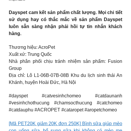
Dayspet cam kết sản phẩm chất lượng. Mọi chi tiết
sử dụng hay có thắc mắc về sản phẩm Dayspet
luôn sẵn sàng nhận phải hồi tự tin nhắn khách
hàng.
Thương hiệu: AcroPet
Xuất xứ: Trung Quốc
Nhà phân phối chịu tránh nhiệm sản phẩm: Fusion
Group
Địa chỉ: Lô L1-06B-07B-08B Khu du lịch sinh thái An
Khánh, huyện Hoài Đức, Hà Nội
#dayspet #catvesinhchomeo #catdaunanh
#vesinhchothucung #chamsocthucung #catchomeo
#catdauphu #ACROPET #cataropet #aropetchomeo
[Mã PET20K giảm 20K đơn 250K] Bình sữa giúp mèo
con uống sữa, bổ sung sữa khi không có mèo mẹ