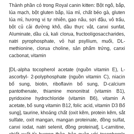
Thành phần có trong Royal canin kitten: Bột ngô, bắp,
lúa mạch, bột gluten bắp, lúa mì, chất béo gà, gluten
lúa mì, hương vị tự nhiên, gạo nâu, sợi đậu, vỏ trấu,
bột củ cải đường khô, dầu thực vật, canxi sunfat,
Aluminate, dầu cá, kali clorua, fructooligosaccharides,
natri pyrophosphate, vỏ hạt psyllium, muối, DL-
methionine, clorua choline, sản phẩm trứng, canxi
cacbonat, vitamin
[DL-alpha tocopherol acetate (nguồn vitamin E), L-
ascorbyl- 2-polyphosphate (nguồn vitamin C), niacin
bổ sung, biotin, riboflavin bổ sung, D-calcium
pantothenate, thiamine mononitrat (vitamin B1),
pyridoxine hydrochloride (vitamin B6), vitamin A
acetate, bổ sung vitamin B12, folic acid, vitamin D3 Bổ
sung], taurine, khoáng chất (oxit kẽm, protein kẽm, sắt
sulfate, oxit mangan, mangan proteinate, đồng sulfat,
canxi iodat, natri selenit, đồng proteinat], L-carnitine,