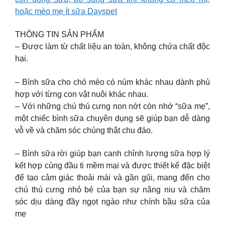
hoặc mèo mẹ ít sữa Dayspet
THÔNG TIN SẢN PHẨM
– Được làm từ chất liệu an toàn, không chứa chất độc
hại.
– Bình sữa cho chó mèo có núm khác nhau dành phù
hợp với từng con vật nuôi khác nhau.
– Với những chú thú cưng non nớt còn nhớ “sữa mẹ”,
một chiếc bình sữa chuyên dụng sẽ giúp bạn dễ dàng
vỗ về và chăm sóc chúng thật chu đáo.
– Bình sữa rời giúp bạn canh chỉnh lượng sữa hợp lý
kết hợp cùng đầu ti mềm mại và được thiết kế đặc biệt
để tạo cảm giác thoải mái và gần gũi, mang đến cho
chú thú cưng nhỏ bé của bạn sự nâng niu và chăm
sóc dịu dàng đầy ngọt ngào như chính bầu sữa của
mẹ