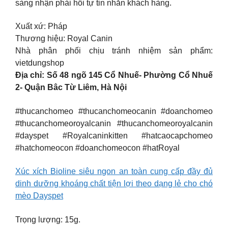
sàng nhận phải hồi tự tin nhắn khách hàng.
Xuất xứ: Pháp
Thương hiệu: Royal Canin
Nhà phân phối chịu tránh nhiệm sản phẩm:
vietdungshop
Địa chỉ: Số 48 ngõ 145 Cổ Nhuế- Phường Cổ Nhuế
2- Quận Bâc Từ Liêm, Hà Nội
#thucanchomeo #thucanchomeocanin #doanchomeo
#thucanchomeoroyalcanin #thucanchomeoroyalcanin
#dayspet #Royalcaninkitten #hatcaocapchomeo
#hatchomeocon #doanchomeocon #hatRoyal
Xúc xích Bioline siêu ngon an toàn cung cấp đầy đủ
dinh dưỡng khoáng chất tiện lợi theo dạng lẻ cho chó
mèo Dayspet
Trọng lượng: 15g.