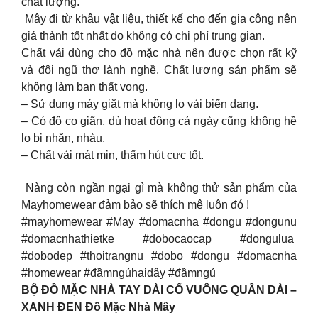
chất lượng.
Mây đi từ khâu vật liệu, thiết kế cho đến gia công nên
giá thành tốt nhất do không có chi phí trung gian.
Chất vải dùng cho đồ mặc nhà nên được chọn rất kỹ
và đội ngũ thợ lành nghề. Chất lượng sản phẩm sẽ
không làm bạn thất vọng.
– Sử dụng máy giặt mà không lo vải biến dạng.
– Có độ co giãn, dù hoạt động cả ngày cũng không hề
lo bị nhăn, nhàu.
– Chất vải mát mịn, thấm hút cực tốt.
Nàng còn ngần ngại gì mà không thử sản phẩm của
Mayhomewear đảm bảo sẽ thích mê luôn đó !
#mayhomewear #May #domacnha #dongu #dongunu
#domacnhathietke #dobocaocap #dongulua
#dobodep #thoitrangnu #dobo #dongu #domacnha
#homewear #đầmngủhaidây #đầmngủ
BỘ ĐỒ MẶC NHÀ TAY DÀI CỔ VUÔNG QUẦN DÀI –
XANH ĐEN Đồ Mặc Nhà Mây