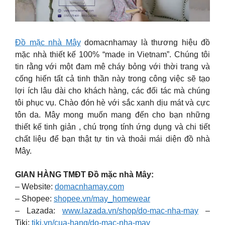
Đồ mặc nhà Mây
domacnhamay là thương hiệu đồ
mặc nhà thiết kế 100% “made in Vietnam”. Chúng tôi
tin rằng với một đam mê cháy bỏng với thời trang và
cống hiến tất cả tinh thần này trong công việc sẽ tạo
lợi ích lâu dài cho khách hàng, các đối tác mà chúng
tôi phục vụ. Chào đón hè với sắc xanh dịu mát và cực
tôn da. Mây mong muốn mang đến cho bạn những
thiết kế tinh giản , chú trọng tính ứng dụng và chi tiết
chất liệu để bạn thật tự tin và thoải mái diện đồ nhà
Mây.
GIAN HÀNG TMĐT Đồ mặc nhà Mây:
– Website:
domacnhamay.com
– Shopee:
shopee.vn/may_homewear
– Lazada:
www.lazada.vn/shop/do-mac-nha-may
–
Tiki:
tiki.vn/cua-hang/do-mac-nha-may