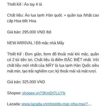
Thiết Kế : Áo tay 4 lá
Chất liệu: Áo lụa lạnh Hàn quốc + quần lụa Nhật cao
cấp Họa tiết: Hoa
Giá bán: 295.000 VND /bộ
NEW ARRIVAL ! Đồ mặc nhà Mây
Thiết Kế : Đơn giản, form đồ thoải mái khi mặc, quần
có 2 túi tiện lợi. Chất liệu là điểm ĐẶC BIỆT nhất. Với
chất liệu mới nhất của MÂY là lụa lạnh Hàn Quốc siêu
mát mịn, tạo trải nghiệm cực kỳ thoải mái và mát rượi.
Giá bán: 325.000 VND
Shopee:
shopee.vn?3KmDt7LUYb
Lazada:
www.lazada.vn/shop/do-mac-nha-may?
…