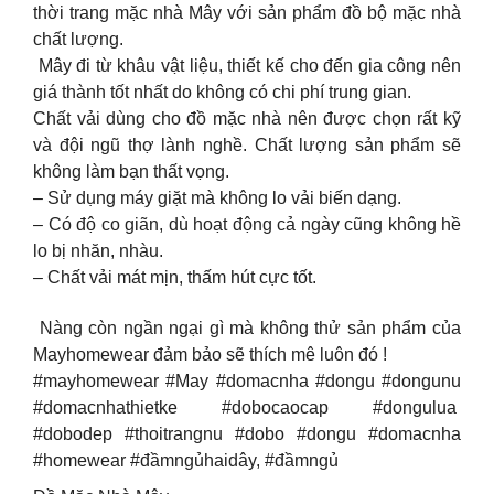
thời trang mặc nhà Mây với sản phẩm đồ bộ mặc nhà
chất lượng.
Mây đi từ khâu vật liệu, thiết kế cho đến gia công nên
giá thành tốt nhất do không có chi phí trung gian.
Chất vải dùng cho đồ mặc nhà nên được chọn rất kỹ
và đội ngũ thợ lành nghề. Chất lượng sản phẩm sẽ
không làm bạn thất vọng.
– Sử dụng máy giặt mà không lo vải biến dạng.
– Có độ co giãn, dù hoạt động cả ngày cũng không hề
lo bị nhăn, nhàu.
– Chất vải mát mịn, thấm hút cực tốt.
Nàng còn ngần ngại gì mà không thử sản phẩm của
Mayhomewear đảm bảo sẽ thích mê luôn đó !
#mayhomewear #May #domacnha #dongu #dongunu
#domacnhathietke #dobocaocap #dongulua
#dobodep #thoitrangnu #dobo #dongu #domacnha
#homewear #đầmngủhaidây, #đầmngủ