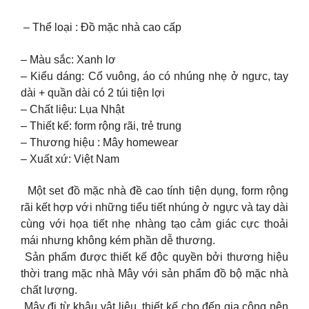
– Thể loại : Đồ mặc nhà cao cấp
– Màu sắc: Xanh lơ
– Kiểu dáng: Cổ vuông, áo có nhúng nhẹ ở ngưc, tay
dài + quần dài có 2 túi tiện lợi
– Chất liệu: Lụa Nhật
– Thiết kế: form rộng rãi, trẻ trung
– Thương hiệu : Mây homewear
– Xuất xứ: Việt Nam
Một set đồ mặc nhà đề cao tính tiện dụng, form rộng
rãi kết hợp với những tiểu tiết nhúng ở ngực và tay dài
cùng với họa tiết nhẹ nhàng tạo cảm giác cực thoải
mái nhưng không kém phần dễ thương.
Sản phẩm được thiết kế độc quyền bởi thương hiệu
thời trang mặc nhà Mây với sản phẩm đồ bộ mặc nhà
chất lượng.
Mây đi từ khâu vật liệu, thiết kế cho đến gia công nên