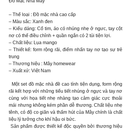
Đồ Mặc Nhà Mây
– Thể loại : Đồ mặc nhà cao cấp
– Màu sắc: Xanh đen
– Kiểu dáng: Cổ tim, áo có nhúng nhẹ ở ngưc, tay cột
nơ có thể điều chỉnh + quần ngắn có 2 túi tiện lợi.
– Chất liệu: Lụa mango
– Thiết kế: form rộng rãi, điểm nhấn tay nơ tạo sự trẻ
trung
– Thương hiệu : Mây homewear
– Xuất xứ: Việt Nam
Một set đồ mặc nhà đề cao tính tiện dụng, form rộng
rãi kết hợp với những tiểu tiết nhúng ở ngực và tay nơ
cùng với họa tiết nhẹ nhàng tạo cảm giác cực thoải
mái nhưng không kém phần dễ thương. Chất liệu nhẹ
tênh, có độ co giãn và thấm hút của Mây chính là chất
liệu lý tưởng cho khí hậu oi bức.
Sản phẩm được thiết kế độc quyền bởi thương hiệu