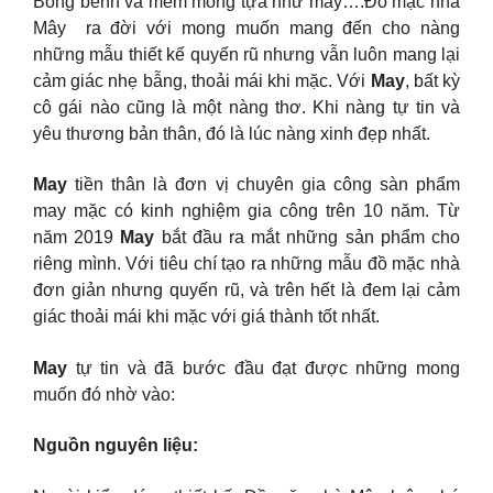
Bồng bềnh và mềm mỏng tựa như mây….Đồ mặc nhà
Mây ra đời với mong muốn mang đến cho nàng
những mẫu thiết kế quyến rũ nhưng vẫn luôn mang lại
cảm giác nhẹ bẫng, thoải mái khi mặc. Với
May
, bất kỳ
cô gái nào cũng là một nàng thơ. Khi nàng tự tin và
yêu thương bản thân, đó là lúc nàng xinh đẹp nhất.
May
tiền thân là đơn vị chuyên gia công sàn phẩm
may mặc có kinh nghiệm gia công trên 10 năm. Từ
năm 2019
May
bắt đầu ra mắt những sản phẩm cho
riêng mình. Với tiêu chí tạo ra những mẫu đồ mặc nhà
đơn giản nhưng quyến rũ, và trên hết là đem lại cảm
giác thoải mái khi mặc với giá thành tốt nhất.
May
tự tin và đã bước đầu đạt được những mong
muốn đó nhờ vào:
Nguồn nguyên liệu: