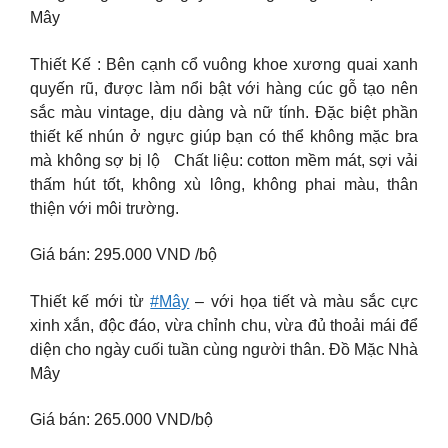
Mây
Thiết Kế : Bên cạnh cổ vuông khoe xương quai xanh
quyến rũ, được làm nổi bật với hàng cúc gỗ tạo nên
sắc màu vintage, dịu dàng và nữ tính. Đặc biệt phần
thiết kế nhún ở ngực giúp bạn có thể không mặc bra
mà không sợ bị lộ Chất liệu: cotton mềm mát, sợi vải
thấm hút tốt, không xù lông, không phai màu, thân
thiện với môi trường.
Giá bán: 295.000 VND /bộ
Thiết kế mới từ
#Mây
– với họa tiết và màu sắc cực
xinh xắn, độc đáo, vừa chỉnh chu, vừa đủ thoải mái để
diện cho ngày cuối tuần cùng người thân. Đồ Mặc Nhà
Mây
Giá bán: 265.000 VND/bộ