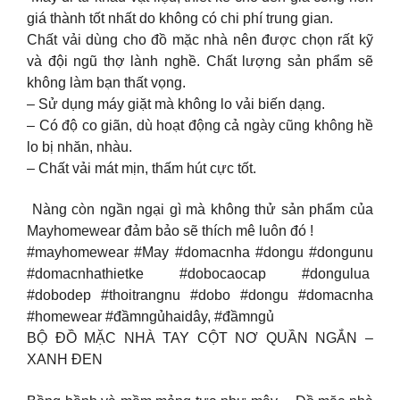
giá thành tốt nhất do không có chi phí trung gian.
Chất vải dùng cho đồ mặc nhà nên được chọn rất kỹ
và đội ngũ thợ lành nghề. Chất lượng sản phẩm sẽ
không làm bạn thất vọng.
– Sử dụng máy giặt mà không lo vải biến dạng.
– Có độ co giãn, dù hoạt động cả ngày cũng không hề
lo bị nhăn, nhàu.
– Chất vải mát mịn, thấm hút cực tốt.
Nàng còn ngần ngại gì mà không thử sản phẩm của
Mayhomewear đảm bảo sẽ thích mê luôn đó !
#mayhomewear #May #domacnha #dongu #dongunu
#domacnhathietke #dobocaocap #dongulua
#dobodep #thoitrangnu #dobo #dongu #domacnha
#homewear #đầmngủhaidây, #đầmngủ
BỘ ĐỒ MẶC NHÀ TAY CỘT NƠ QUẦN NGẮN –
XANH ĐEN