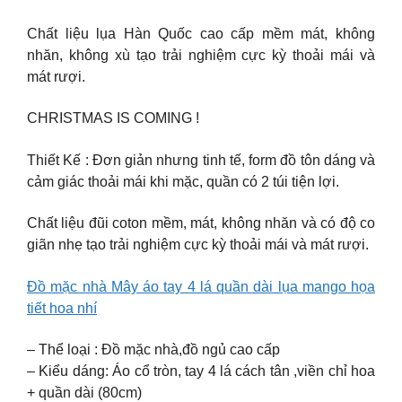
Chất liệu lụa Hàn Quốc cao cấp mềm mát, không
nhăn, không xù tạo trải nghiệm cực kỳ thoải mái và
mát rượi.
CHRISTMAS IS COMING !
Thiết Kế : Đơn giản nhưng tinh tế, form đồ tôn dáng và
cảm giác thoải mái khi mặc, quần có 2 túi tiện lợi.
Chất liệu đũi coton mềm, mát, không nhăn và có độ co
giãn nhẹ tạo trải nghiệm cực kỳ thoải mái và mát rượi.
Đồ mặc nhà Mây áo tay 4 lá quần dài lụa mango họa
tiết hoa nhí
– Thể loại : Đồ mặc nhà,đồ ngủ cao cấp
– Kiểu dáng: Áo cổ tròn, tay 4 lá cách tân ,viền chỉ hoa
+ quần dài (80cm)