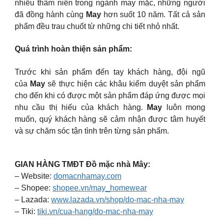
nhiều thâm niên trong ngành may mặc, những người
đã đồng hành cùng
May
hơn suốt 10 năm. Tất cả sản
phẩm đều trau chuốt từ những chi tiết nhỏ nhất.
Quá trình hoàn thiện sản phẩm:
Trước khi sản phẩm đến tay khách hàng, đội ngũ
của
May
sẽ thực hiện các khâu kiểm duyệt sản phẩm
cho đến khi có được một sản phẩm đáp ứng được mọi
nhu cầu thị hiếu của khách hàng.
May
luôn mong
muốn, quý khách hàng sẽ cảm nhận được tâm huyết
và sự chăm sóc tận tình trên từng sản phẩm.
GIAN HÀNG TMĐT Đồ mặc nhà Mây:
– Website:
domacnhamay.com
– Shopee:
shopee.vn/may_homewear
– Lazada:
www.lazada.vn/shop/do-mac-nha-may
– Tiki:
tiki.vn/cua-hang/do-mac-nha-may