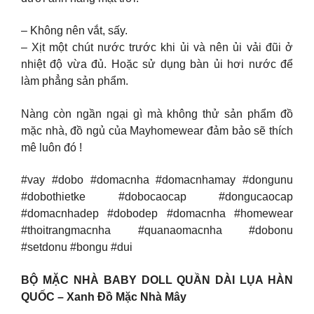
– Không nên vắt, sấy.
– Xịt một chút nước trước khi ủi và nên ủi vải đũi ở
nhiệt độ vừa đủ. Hoặc sử dụng bàn ủi hơi nước để
làm phẳng sản phẩm.
Nàng còn ngần ngại gì mà không thử sản phẩm đồ
mặc nhà, đồ ngủ của Mayhomewear đảm bảo sẽ thích
mê luôn đó !
#vay #dobo #domacnha #domacnhamay #dongunu
#dobothietke #dobocaocap #dongucaocap
#domacnhadep #dobodep #domacnha #homewear
#thoitrangmacnha #quanaomacnha #dobonu
#setdonu #bongu #dui
BỘ MẶC NHÀ BABY DOLL QUẦN DÀI LỤA HÀN
QUỐC – Xanh Đồ Mặc Nhà Mây