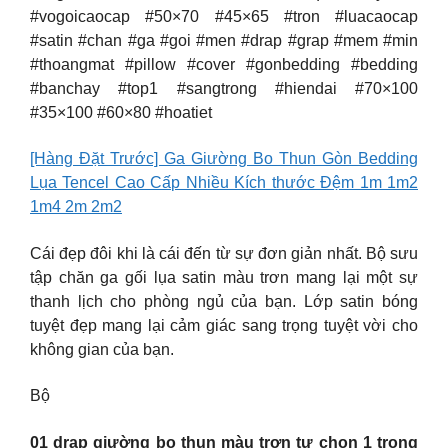
#vogoicaocap #50×70 #45×65 #tron #luacaocap
#satin #chan #ga #goi #men #drap #grap #mem #min
#thoangmat #pillow #cover #gonbedding #bedding
#banchay #top1 #sangtrong #hiendai #70×100
#35×100 #60×80 #hoatiet
[Hàng Đặt Trước] Ga Giường Bo Thun Gòn Bedding
Lụa Tencel Cao Cấp Nhiều Kích thước Đệm 1m 1m2
1m4 2m 2m2
Cái đẹp đôi khi là cái đến từ sự đơn giản nhất. Bộ sưu
tập chăn ga gối lụa satin màu trơn mang lại một sự
thanh lịch cho phòng ngủ của bạn. Lớp satin bóng
tuyệt đẹp mang lại cảm giác sang trọng tuyệt vời cho
không gian của bạn.
Bộ
01 drap giường bo thun màu trơn tự chọn 1 trong