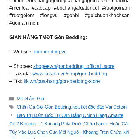
#5mon #bochangagoidep #changagoicotton #chanlua
#menlua #caocap #bochangaluatencel #ruotgoinam
#ruotgoiom #longvu #gonbi #goichuankhachsan
#goinammem
GIAN HÀNG TMĐT Gòn Bedding:
– Website:
gonbedding.vn
– Shopee:
shopee.vn/gonbedding_official_store
– Lazada:
www.lazada.vn/shop/gon-bedding
– Tiki:
tiki.vn/cua-hang/gon-bedding-store
Danh
Mã Giảm Giá
mục
Thẻ
Chăn Ga Gối
,
Gòn Bedding
,
họa tiết độc đáo
,
Vải Cotton
Bao Trụ Đấm Bốc Tự Cân Bằng Chính Hãng Amalife
Có 2 Khoang – 1 Khoang Phía Dưới Chứa Nước Hoặc Cát
Tùy Vào Lựa Chọn Của Mỗi Người, Khoang Trên Chứa Khí