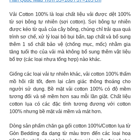
Vải Cotton 100% là loại chất liệu vải được dệt 100%
từ sợi bông tự nhiên (sợi cotton). Sợi bông tự nhiên
được kéo từ quả của cây bông, chúng chỉ trải qua quá
trình sơ chế, xử lý loại bỏ bụi bẩn, tạp chất và bổ sung
thêm 1 số chất bảo vệ (chống mục, mốc) nhằm gia
tăng tuổi thọ của vải mà không bổ sung thêm vật liệu
bổ trợ (các loại nhựa tổng hợp) nào khác.
Giống các loại vải tự nhiên khác, vải cotton 100% thấm
mồ hôi rất tốt, đem lại cảm giác thông thoáng cho
người sử dụng. Bề mặt vải cotton 100% có độ mềm
tương đối và sẽ mềm hơn sau mỗi lần giặt. Chất liệu
cotton lụa có các đặc tính tương đương với cotton
100% nhưng bề mặt vải mềm và mát hơn.
Dòng sản phẩm chăn ga gối cotton 100%/Cotton lụa từ
Gòn Bedding đa dạng từ màu trơn đến các loại hoạ