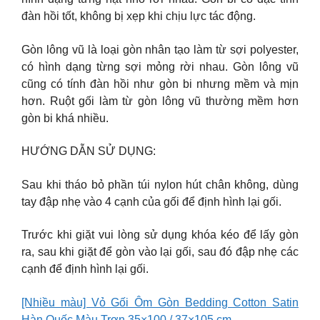
đàn hồi tốt, không bị xẹp khi chịu lực tác động.
Gòn lông vũ là loại gòn nhân tạo làm từ sợi polyester,
có hình dạng từng sợi mỏng rời nhau. Gòn lông vũ
cũng có tính đàn hồi như gòn bi nhưng mềm và mịn
hơn. Ruột gối làm từ gòn lông vũ thường mềm hơn
gòn bi khá nhiều.
HƯỚNG DẪN SỬ DỤNG:
Sau khi tháo bỏ phần túi nylon hút chân không, dùng
tay đập nhẹ vào 4 cạnh của gối để định hình lại gối.
Trước khi giặt vui lòng sử dụng khóa kéo để lấy gòn
ra, sau khi giặt để gòn vào lại gối, sau đó đập nhẹ các
cạnh để định hình lại gối.
[Nhiều màu] Vỏ Gối Ôm Gòn Bedding Cotton Satin
Hàn Quốc Màu Trơn 35×100 / 37×105 cm