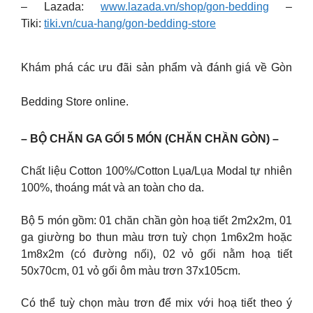
– Lazada:
www.lazada.vn/shop/gon-bedding
–
Tiki:
tiki.vn/cua-hang/gon-bedding-store
Khám phá các ưu đãi sản phẩm và đánh giá về Gòn
Bedding Store online.
– BỘ CHĂN GA GỐI 5 MÓN (CHĂN CHẦN GÒN) –
Chất liệu Cotton 100%/Cotton Lụa/Lụa Modal tự nhiên
100%, thoáng mát và an toàn cho da.
Bộ 5 món gồm: 01 chăn chần gòn hoạ tiết 2m2x2m, 01
ga giường bo thun màu trơn tuỳ chọn 1m6x2m hoặc
1m8x2m (có đường nối), 02 vỏ gối nằm hoạ tiết
50x70cm, 01 vỏ gối ôm màu trơn 37x105cm.
Có thể tuỳ chọn màu trơn để mix với hoạ tiết theo ý