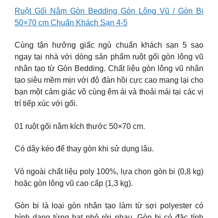
Ruột Gối Nằm Gòn Bedding Gòn Lông Vũ / Gòn Bi
50×70 cm Chuẩn Khách Sạn 4-5
Cùng tận hưởng giấc ngủ chuẩn khách sạn 5 sao
ngay tại nhà với dòng sản phẩm ruột gối gòn lông vũ
nhân tạo từ Gòn Bedding. Chất liệu gòn lông vũ nhân
tạo siêu mềm mịn với độ đàn hồi cực cao mang lại cho
bạn một cảm giác vô cùng êm ái và thoải mái tại các vị
trí tiếp xúc với gối.
01 ruột gối nằm kích thước 50×70 cm.
Có dây kéo để thay gòn khi sử dụng lâu.
Vỏ ngoài chất liệu poly 100%, lựa chọn gòn bi (0,8 kg)
hoặc gòn lông vũ cao cấp (1,3 kg).
Gòn bi là loại gòn nhân tạo làm từ sợi polyester có
hình dạng từng hạt nhỏ rời nhau. Gòn bi có đặc tính