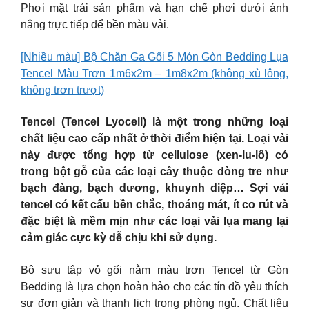
Phơi mặt trái sản phẩm và hạn chế phơi dưới ánh
nắng trực tiếp để bền màu vải.
[Nhiều màu] Bộ Chăn Ga Gối 5 Món Gòn Bedding Lụa
Tencel Màu Trơn 1m6x2m – 1m8x2m (không xù lông,
không trơn trượt)
Tencel (Tencel Lyocell) là một trong những loại
chất liệu cao cấp nhất ở thời điểm hiện tại. Loại vải
này được tổng hợp từ cellulose (xen-lu-lô) có
trong bột gỗ của các loại cây thuộc dòng tre như
bạch đàng, bạch dương, khuynh diệp… Sợi vải
tencel có kết cấu bền chắc, thoáng mát, ít co rút và
đặc biệt là mềm mịn như các loại vải lụa mang lại
cảm giác cực kỳ dễ chịu khi sử dụng.
Bộ sưu tập vỏ gối nằm màu trơn Tencel từ Gòn
Bedding là lựa chọn hoàn hảo cho các tín đồ yêu thích
sự đơn giản và thanh lịch trong phòng ngủ. Chất liệu