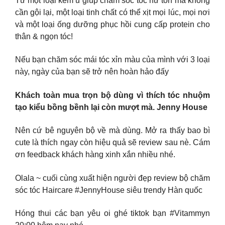
Từ một loại kem ủ giúp chăm sóc tóc hư tổn mà không
cần gội lại, một loại tinh chất có thể xịt mọi lúc, mọi nơi
và một loại ống dưỡng phục hồi cung cấp protein cho
thân & ngọn tóc!
Nếu bạn chăm sóc mái tóc xỉn màu của mình với 3 loại
này, ngày của bạn sẽ trở nên hoàn hảo đấy
Khách toàn mua trọn bộ dùng vì thích tóc nhuộm
tạo kiểu bồng bềnh lại còn mượt mà. Jenny House
Nên cứ bê nguyên bộ về mà dùng. Mở ra thấy bao bì
cute là thích ngay còn hiệu quả sẽ review sau nè. Cám
ơn feedback khách hàng xinh xắn nhiều nhé.
Olala ~ cuối cùng xuất hiện người đẹp review bộ chăm
sóc tóc Haircare #JennyHouse siêu trendy Hàn quốc
Hóng thui các bạn yêu oi ghé tiktok bạn #Vitammyn