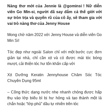
Nàng thơ mới của Jennie là @gominsi ! Nữ diễn
viên Go Min-si, người đã say đắm cả thế giới với
sự tròn trịa và quyến rũ của cô ấy, sẽ tham gia với
vai trò nàng thơ của Jenny House
Mong chờ năm 2022 với Jenny House và diễn viên Go
Min Si!
Tóc đẹp như ngoài Salon chỉ với một bước cực đơn
giản tại nhà, chỉ cần xịt và có được mái tóc bóng
mượt, cải thiện tóc hư tổn khẩn cấp với
Xịt Dưỡng Keratin Jennyhouse Chăm Sóc Tóc
Chuyên Dụng 95ml
– Công thức dạng nước nhẹ nhanh chóng được hấp
thụ vào lớp biểu bì bị hư hỏng và tạo thành một lá
chắn hoặc “lớp phủ” dầu tự nhiên trên tóc