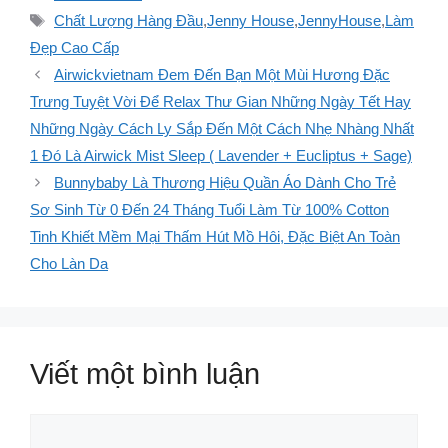
mục
Thẻ
Chất Lượng Hàng Đầu
,
Jenny House
,
JennyHouse
,
Làm
Đẹp Cao Cấp
Airwickvietnam Đem Đến Bạn Một Mùi Hương Đặc
Trưng Tuyệt Vời Để Relax Thư Gian Những Ngày Tết Hay
Những Ngày Cách Ly Sắp Đến Một Cách Nhẹ Nhàng Nhất
1 Đó Là Airwick Mist Sleep ( Lavender + Eucliptus + Sage)
Bunnybaby Là Thương Hiệu Quần Áo Dành Cho Trẻ
Sơ Sinh Từ 0 Đến 24 Tháng Tuổi Làm Từ 100% Cotton
Tinh Khiết Mềm Mại Thấm Hút Mồ Hôi, Đặc Biệt An Toàn
Cho Làn Da
Viết một bình luận
Bình
luận