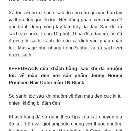
Xả tóc với nước sạch, sau đó cho dầu gội vào bàn tay
và thoa đều gội lên tóc. Nên dùng phần mềm móng để
gội, tránh dùng móng tay làm trầy da đầu. Sau đó xả
sạch với nước trong 10 phút. Thoa đều dầu xả tóc đã
được gội sạch, tránh để dầu xả dính vào phần chân
tóc. Massage nhẹ nhàng trong 5 phút và xả sạch với
nước sạch
#FEEDBACK của khách hàng, sau khi đã nhuộm
tóc về màu đen với sản phẩm Jenny House
Premium Hair Color màu 1N Black
So sánh, tóc sau khi nhuộm về đen màu đen cực kì tự
nhiên, không bị đậm đen
Khách hàng đã sử dụng theo Tips của các chuyên gia
đó là : “trộn vài giọt ampoule chung với thuốc nhuộm,
tóc trong khi – và sau khi nhuộm sẽ được phục hồi