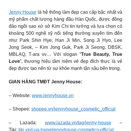
Jenny House
là hệ thống làm đẹp cao cấp bậc nhất và
mỹ phẩm chất lượng hàng đầu Hàn Quốc, được đông
đảo ngôi sao xứ sở Kim Chi tin tưởng và lựa chọn có
khoảng 500 nghệ sỹ nổi tiếng thường xuyên tìm đến
như Park Shin Hye, Han Ji Min, Song Ji Hyo, Lee
Jong Seok, – Kim Jong Guk, Park Ji Seong, DBSK,
MBLAQ, T-ara vv… Với slogan “
True Beauty, True
Love
”, thương hiệu tâm niệm vẻ đẹp đích thực là vẻ
đẹp được tạo nên từ sự khỏe mạnh tận sâu bên trong.
GIAN HÀNG TMĐT Jenny House:
– Website:
www.jennyhouse.vn
– Shopee:
shopee.vn/jennyhouse_cosmetic_official
– Lazada:
www.lazada.vn/tag/jenny-house
–
Tiki:
tiki.vn/cua-hang/jennyhouse-cosmetics-official