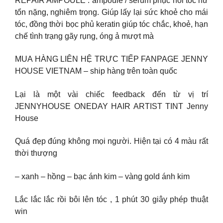
REPAIR AMPOULE : ampoule / serum phục hồi tóc hư
tổn nặng, nghiêm trọng. Giúp lấy lại sức khoẻ cho mái
tóc, đồng thời bọc phủ keratin giúp tóc chắc, khoẻ, hạn
chế tình trạng gãy rụng, óng ả mượt mà
MUA HÀNG LIÊN HỆ TRỰC TIẾP FANPAGE JENNY
HOUSE VIETNAM – ship hàng trên toàn quốc
Lại là một vài chiếc feedback đến từ vị trí
JENNYHOUSE ONEDAY HAIR ARTIST TINT Jenny
House
Quá đẹp đúng không mọi người. Hiện tại có 4 màu rất
thời thượng
– xanh – hồng – bạc ánh kim – vàng gold ánh kim
Lắc lắc lắc rồi bôi lên tóc , 1 phút 30 giây phép thuật
win