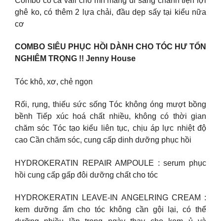
Combo có cả vali cho mn mang đi sang chảnh tiện lợi
ghê ko, có thêm 2 lựa chải, đầu dẹp sấy tại kiểu nữa
cơ
COMBO SIÊU PHỤC HỒI DÀNH CHO TÓC HƯ TỔN
NGHIÊM TRỌNG !! Jenny House
Tóc khô, xơ, chẻ ngọn
Rối, rụng, thiếu sức sống Tóc không óng mượt bồng
bềnh Tiếp xúc hoá chất nhiều, không có thời gian
chăm sóc Tóc tạo kiểu liên tục, chịu áp lực nhiệt độ
cao Cần chăm sóc, cung cấp dinh dưỡng phục hồi
HYDROKERATIN REPAIR AMPOULE : serum phục
hồi cung cấp gấp đôi dưỡng chất cho tóc
HYDROKERATIN LEAVE-IN ANGELRING CREAM :
kem dưỡng ẩm cho tóc không cần gội lại, có thể