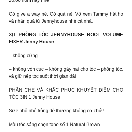
20:00 hôm nay nhé
Có give a way nè. Có quà nè. Vô xem Tammy hát hò
và nhận quà từ Jennyhouse nhé cả nhà.
XỊT PHỒNG TÓC JENNYHOUSE ROOT VOLUME
FIXER Jenny House
– không cứng
– không vón cục – không gây hại cho tóc – phồng tóc,
và giữ nếp tóc suốt thời gian dài
PHẤN CHE VÀ KHẮC PHỤC KHUYẾT ĐIỂM CHO
TÓC 3IN 1 Jenny House
Size nhỏ nhỏ trông dễ thương không cơ chứ !
Màu tóc sáng chọn tone số 1 Natural Brown