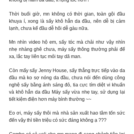
Thời buổi giờ, mn không có thời gian, toàn gội đầu
khuya í, xong là sấy khô hẳn da đầu, nên dễ bị cảm
lạnh, chưa kể đầu dễ hôi dễ gàu nữa.
Mn nhìn video hộ em, sấy tóc mà chải như vậy nhìn
nhẹ nhàng ghê chưa, máy sấy thông thường phải để
xa, lắc tay liên tục mỏi tay dã man.
Còn mấy sấy Jenny House, sấy thẳng trực tiếp vào da
đầu mà ko sợ nóng da đầu, chưa nói đến dùng công
nghệ sấy bằng ánh sáng đỏ, tia cực tím diệt vi khuẩn
và khô hẳn da đầu Máy sấy vừa nhẹ tay, sử dụng lại
tiết kiệm điện hơn máy bình thường ~~
Eo ơi, máy sấy thôi mà nhà sản xuất hao tâm tốn sức
đến vậy thì tiền triệu có sức đáng không ạ ???