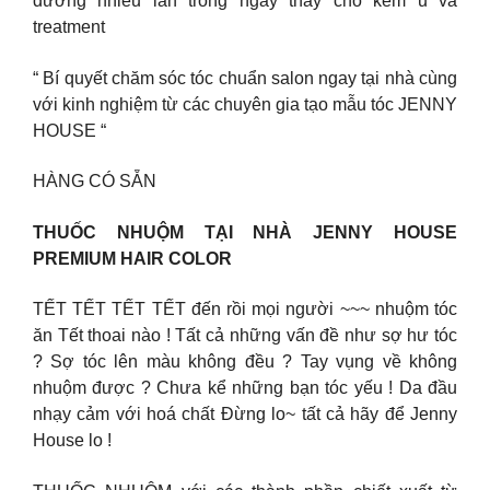
dưỡng nhiều lần trong ngày thay cho kem ủ và
treatment
“ Bí quyết chăm sóc tóc chuẩn salon ngay tại nhà cùng
với kinh nghiệm từ các chuyên gia tạo mẫu tóc JENNY
HOUSE “
HÀNG CÓ SẴN
THUỐC NHUỘM TẠI NHÀ JENNY HOUSE
PREMIUM HAIR COLOR
TẾT TẾT TẾT TẾT đến rồi mọi người ~~~ nhuộm tóc
ăn Tết thoai nào ! Tất cả những vấn đề như sợ hư tóc
? Sợ tóc lên màu không đều ? Tay vụng về không
nhuộm được ? Chưa kể những bạn tóc yếu ! Da đầu
nhạy cảm với hoá chất Đừng lo~ tất cả hãy để Jenny
House lo !