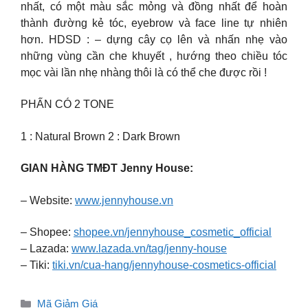
nhất, có một màu sắc mỏng và đồng nhất để hoàn
thành đường kẻ tóc, eyebrow và face line tự nhiên
hơn. HDSD : – dựng cây cọ lên và nhấn nhẹ vào
những vùng cần che khuyết , hướng theo chiều tóc
mọc vài lần nhẹ nhàng thôi là có thể che được rồi !
PHẤN CÓ 2 TONE
1 : Natural Brown 2 : Dark Brown
GIAN HÀNG TMĐT Jenny House:
– Website:
www.jennyhouse.vn
– Shopee:
shopee.vn/jennyhouse_cosmetic_official
– Lazada:
www.lazada.vn/tag/jenny-house
– Tiki:
tiki.vn/cua-hang/jennyhouse-cosmetics-official
Danh
Mã Giảm Giá