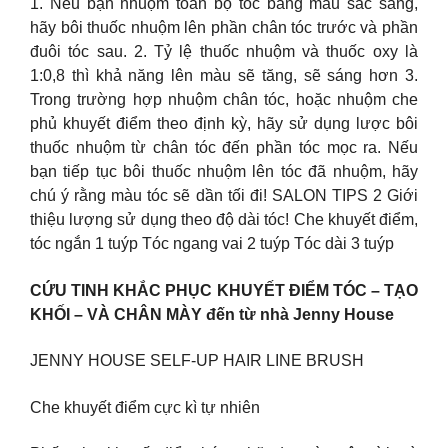
1. Nếu bạn nhuộm toàn bộ tóc bằng màu sắc sáng,
hãy bôi thuốc nhuộm lên phần chân tóc trước và phần
đuôi tóc sau. 2. Tỷ lệ thuốc nhuộm và thuốc oxy là
1:0,8 thì khả năng lên màu sẽ tăng, sẽ sáng hơn 3.
Trong trường hợp nhuộm chân tóc, hoặc nhuộm che
phủ khuyết điểm theo định kỳ, hãy sử dụng lược bôi
thuốc nhuộm từ chân tóc đến phần tóc mọc ra. Nếu
bạn tiếp tục bôi thuốc nhuộm lên tóc đã nhuộm, hãy
chú ý rằng màu tóc sẽ dần tối đi! SALON TIPS 2 Giới
thiệu lượng sử dụng theo độ dài tóc! Che khuyết điểm,
tóc ngắn 1 tuýp Tóc ngang vai 2 tuýp Tóc dài 3 tuýp
CỨU TINH KHẮC PHỤC KHUYẾT ĐIỂM TÓC – TẠO
KHỐI – VÀ CHÂN MÀY đến từ nhà Jenny House
JENNY HOUSE SELF-UP HAIR LINE BRUSH
Che khuyết điểm cực kì tự nhiên