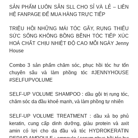
SẢN PHẨM LUÔN SẴN SLL CHO SỈ VÀ LẺ – LIÊN
HỆ FANPAGE ĐỂ MUA HÀNG TRỰC TIẾP
TRIỆU HỒI NHỮNG MÁI TÓC GÃY, RỤNG THIẾU
SỨC SỐNG KHÔNG BỒNG BỀNH TÓC TIẾP XÚC
HOÁ CHẤT CHỊU NHIỆT ĐỘ CAO MỖI NGÀY Jenny
House
Combo 3 sản phẩm chăm sóc, phục hồi tóc hư tổn
chuyên sâu và làm phồng tóc #JENNYHOUSE
#SELFUPVOLUME
SELF-UP VOLUME SHAMPOO : dầu gội trị rụng tóc,
chăm sóc da đầu khoẻ mạnh, và làm phồng tự nhiên
SELF-UP VOLUME TREATMENT : dầu xả bọ phủ
keratin, cung cấp dinh dưỡng, giàu protein và axit
amin có lợi cho da đầu và tóc HYDROKERATIN