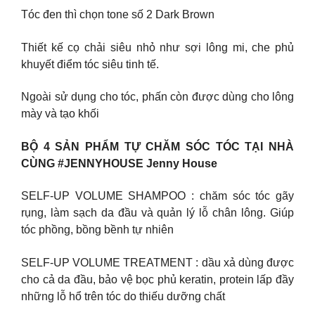
Tóc đen thì chọn tone số 2 Dark Brown
Thiết kế cọ chải siêu nhỏ như sợi lông mi, che phủ
khuyết điểm tóc siêu tinh tế.
Ngoài sử dụng cho tóc, phấn còn được dùng cho lông
mày và tạo khối
BỘ 4 SẢN PHẨM TỰ CHĂM SÓC TÓC TẠI NHÀ
CÙNG #JENNYHOUSE Jenny House
SELF-UP VOLUME SHAMPOO : chăm sóc tóc gãy
rụng, làm sạch da đầu và quản lý lỗ chân lông. Giúp
tóc phồng, bồng bềnh tự nhiên
SELF-UP VOLUME TREATMENT : dầu xả dùng được
cho cả da đầu, bảo vệ bọc phủ keratin, protein lấp đầy
những lỗ hổ trên tóc do thiếu dưỡng chất