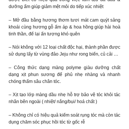
dưỡng ẩm giúp giảm mệt mỏi do tiếp xúc nhiệt
– Mở đầu bằng hương thơm tươi mát cam quýt sảng
khoái cùng hương gỗ ấm áp & hoa hồng giúp hài hoà
tinh thần, để lại ấn tượng khó quên
– Nói không với 12 loại chất độc hại, thành phần được
sử dụng lấy từ vùng đảo Jeju như rong biển, củ cải …
– Công thức dạng màng polyme giàu dưỡng chất
dạng xịt phun sương để phủ nhẹ nhàng và nhanh
chóng thấm sâu chân tóc.
– Xịt tạo lớp màng dầu nhẹ hỗ trợ bảo vệ tóc khỏi tác
nhân bên ngoài ( nhiệt/ nắng/bụi/ hoá chất )
– Không chỉ có hiệu quả kiểm soát rụng tóc mà còn tác
dụng chăm sóc phục hồi tóc từ gốc rễ