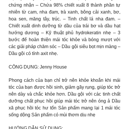
chứng nhận – Chứa 98% chiết xuất 8 thành phần tự
nhiên từ cam, nha đam, trà xanh, bông cải xanh, bơ,
hoa sen, măng tây, trúc. – Tinh chất lá nha đam. –
Chiết xuất dinh dưỡng từ dầu của trái bơ và dầu hạt
hướng dương – Kỹ thuật phủ hydrokeratin nhẹ – 3
bước để hoàn thiện mái tóc khỏe và bóng mượt với
các giải pháp chăm sóc – Dầu gội siêu bọt mịn màng –
Dầu gội có tính axit nhẹ.
CÔNG DỤNG: Jenny House
Phong cách của bạn chỉ trở nên khỏe khoắn khi mái
tóc của bạn được hồi sinh, giảm gãy rụng, giúp tóc trở
nên dày và chắc khỏe hơn. Dầu gội với các tinh chất
dưỡng chất phục hồi giúp mái tóc trở nên óng ả Dầu
xã phục hồi tóc hư tổn Sản phẩm mang lại 1 mái tóc
sống dộng Sản phẩm có mùi thơm dịu nhẹ
HƯỚNG DẪN SỬ DỤNG: