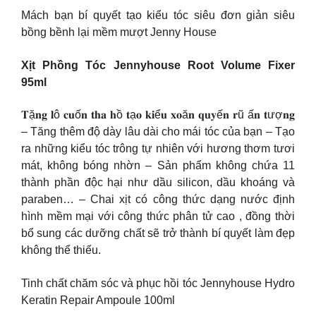
Mách bạn bí quyết tạo kiểu tóc siêu đơn giản siêu
bồng bềnh lại mềm mượt Jenny House
Xịt Phồng Tóc Jennyhouse Root Volume Fixer
95ml
𝐓ặ𝐧𝐠 𝐥ô 𝐜𝐮ố𝐧 𝐭𝐡𝐚 𝐡ồ 𝐭ạ𝐨 𝐤𝐢ể𝐮 𝐱𝐨ă𝐧 𝐪𝐮𝐲ế𝐧 𝐫ũ ấ𝐧 𝐭ượ𝐧𝐠
– Tăng thêm độ dày lâu dài cho mái tóc của bạn – Tạo
ra những kiểu tóc trông tự nhiên với hương thơm tươi
mát, không bóng nhờn – Sản phẩm không chứa 11
thành phần độc hại như dầu silicon, dầu khoáng và
paraben… – Chai xịt có công thức dạng nước định
hình mềm mại với công thức phân tử cao , đồng thời
bổ sung các dưỡng chất sẽ trở thành bí quyết làm đẹp
không thể thiếu.
Tinh chất chăm sóc và phục hồi tóc Jennyhouse Hydro
Keratin Repair Ampoule 100ml