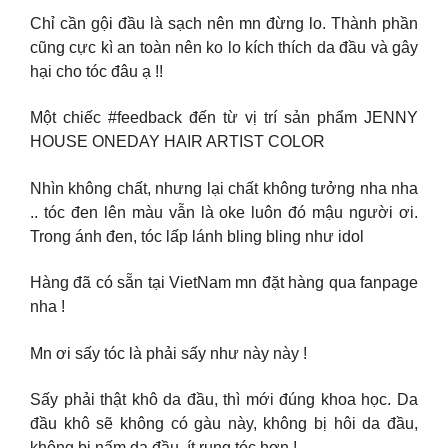
Chỉ cần gội đầu là sạch nên mn đừng lo. Thành phần
cũng cực kì an toàn nên ko lo kích thích da đầu và gây
hại cho tóc đâu ạ !!
Một chiếc #feedback đến từ vị trí sản phẩm JENNY
HOUSE ONEDAY HAIR ARTIST COLOR
Nhìn không chất, nhưng lại chất không tưởng nha nha
.. tóc đen lên màu vẫn là oke luôn đó mậu người ơi.
Trong ánh đen, tóc lấp lánh bling bling như idol
Hàng đã có sẵn tại VietNam mn đặt hàng qua fanpage
nha !
Mn ơi sấy tóc là phải sấy như này này !
Sấy phải thật khô da đầu, thì mới đúng khoa học. Da
đầu khô sẽ không có gàu này, không bị hôi da đầu,
không bị nấm da đầu, ít rụng tóc hơn !