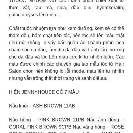
THUỐC NHUỘM với các thành phần chiết xuất từ
thực vật, rau má, cica, dầu oliu, hydrokeratin,
galactomyses lên men …
Chất thuốc nhuộm tựa như kem dưỡng, kem sẽ có thể
thấm đều, bám chặt trên tóc, nên tóc sẽ lên màu thật
đều mà không lo vấy bẩn quần áo Thành phần cica
chăm sóc da đầu, làm dịu da đầu và tránh tổn thương
cho da đầu và tóc Lên màu cực kì tự nhiên luôn. Các
màu được chính các chuyên gia tạo mẫu tóc từ Hair
Salon chọn nên không lo lỗi mode, màu lên tự nhiên
nhưng vẫn trông thật thời trang và sành điệuuu
HIỆN JENNYHOUSE CÓ 7 MÀU
Nâu khói – ASH BROWN 11AB
Nâu hồng – PINK BROWN 11PB Nâu ánh đồng –
CORAL PINK BROWN 9CPB Nâu vàng hồng – ROSE