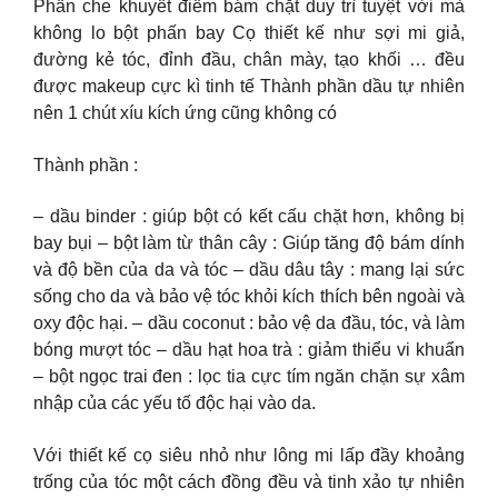
Phấn che khuyết điểm bám chặt duy trì tuyệt vời mà
không lo bột phấn bay Cọ thiết kế như sợi mi giả,
đường kẻ tóc, đỉnh đầu, chân mày, tạo khối … đều
được makeup cực kì tinh tế Thành phần dầu tự nhiên
nên 1 chút xíu kích ứng cũng không có
Thành phần :
– dầu binder : giúp bột có kết cấu chặt hơn, không bị
bay bụi – bột làm từ thân cây : Giúp tăng độ bám dính
và độ bền của da và tóc – dầu dâu tây : mang lại sức
sống cho da và bảo vệ tóc khỏi kích thích bên ngoài và
oxy độc hại. – dầu coconut : bảo vệ da đầu, tóc, và làm
bóng mượt tóc – dầu hạt hoa trà : giảm thiểu vi khuẩn
– bột ngọc trai đen : lọc tia cực tím ngăn chặn sự xâm
nhập của các yếu tố độc hại vào da.
Với thiết kế cọ siêu nhỏ như lông mi lấp đầy khoảng
trống của tóc một cách đồng đều và tinh xảo tự nhiên