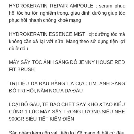
HYDROKERATIN REPAIR AMPOULE : serum phục
hồi tóc hư tổn nghiêm trọng, giàu dinh dưỡng giúp tóc
phục hồi nhanh chóng khoẻ mạng
HYDROKERATIN ESSENCE MIST : xịt dưỡng tóc mà
không cần xả lại với nữa. Mang theo sử dụng tiện lợi
dù ở đâu
MÁY SẤY TÓC ÁNH SÁNG ĐỎ JENNY HOUSE RED
FIT BRUSH
TRỊ LIỆU DA ĐẦU BẰNG TIA CỰC TÍM, ÁNH SÁNG
ĐỎ TRỊ HÔI, NẤM NGỨA DA ĐẦU
LOẠI BỎ GÀU, TẾ BÀO CHẾT SẤY KHÔ &TẠO KIỂU
CÙNG 1 LÚC MẤY SẤY TRỌNG LƯỢNG SIÊU NHẸ
900GR SIÊU TIẾT KIỆM ĐIỆN
Sản phẩm kèm cốp vali, tiện lợi để mang đi bất cứ đâu