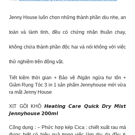
Jenny House luôn chọn những thành phần dịu nhẹ, an
toàn và lành tính, đều có chứng nhận thuần chay,
không chứa thành phần độc hại và nói không với việc
thử nghiệm trên động vật.
Tiết kiệm thời gian + Bảo vệ /Ngăn ngừa hư tổn +
Giảm Rụng Tóc 3 in 1 sản phẩm Jennyhouse mới vừa
ra mắt Jenny House
XỊT GÔI KHÔ 𝙃𝙚𝙖𝙩𝙞𝙣𝙜 𝘾𝙖𝙧𝙚 𝙌𝙪𝙞𝙘𝙠 𝘿𝙧𝙮 𝙈𝙞𝙨𝙩
𝙅𝙚𝙣𝙣𝙮𝙝𝙤𝙪𝙨𝙚 𝟮𝟬𝟬𝙢𝙡
Công dụng : – Phức hợp kép Cica : chiết xuất rau má
được biết có hiệu quả trong việc làm dịu da đầu &