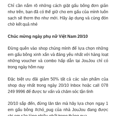
Chỉ cần nắm rõ những cách giặt gấu bông đơn giản
như trên, bạn đã có thể giữ cho em gấu của mình luôn
sạch sẽ thơm tho như mới. Hãy áp dụng và cùng đón
chờ kết quả nhé
Chúc mừng ngày phụ nữ Việt Nam 20/10
Đừng quên vào shop chúng mình để lựa chọn những
em gấu bông xinh xắn và đáng yêu nhất với hàng loạt
những voucher và combo hấp dẫn tại JouJou chỉ có
trong ngày hôm nay
Đặc biệt ưu đãi giảm 50% tất cả các sản phẩm của
shop duy nhất trong ngày 20/10 Inbox hoặc call 078
249 9996 để được tư vấn và chăm sóc tận tình
20/10 sắp đến, đừng lăn tăn mà hãy lựa chọn ngay 1
em gấu bông #chó_pug của nhà JouJou đang được
chị em săn lùng nhiều nhất trong tháng qua