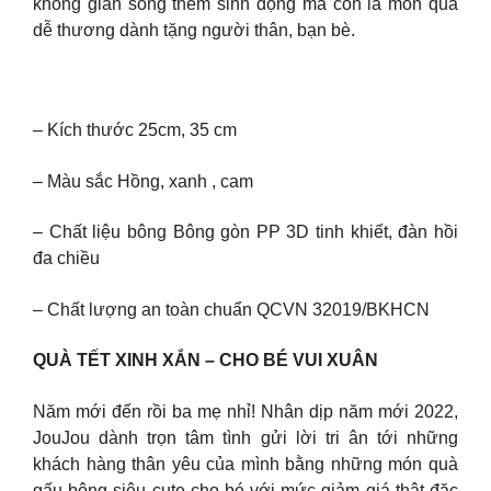
không gian sống thêm sinh động mà còn là món quà
dễ thương dành tặng người thân, bạn bè.
– Kích thước 25cm, 35 cm
– Màu sắc Hồng, xanh , cam
– Chất liệu bông Bông gòn PP 3D tinh khiết, đàn hồi
đa chiều
– Chất lượng an toàn chuẩn QCVN 32019/BKHCN
QUÀ TẾT XINH XẮN – CHO BÉ VUI XUÂN
Năm mới đến rồi ba mẹ nhỉ! Nhân dịp năm mới 2022,
JouJou dành trọn tâm tình gửi lời tri ân tới những
khách hàng thân yêu của mình bằng những món quà
gấu bông siêu cute cho bé với mức giảm giá thật đặc