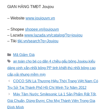
GIAN HÀNG TMĐT Joujou
– Website
www.joujouvn.vn
– Shopee
shopee.vn/joujouvn
– Lazada
www.lazada.vn/catalog/?q=joujou
– Tiki
tiki.vn/search?q=Joujou
Danh
Mã Giảm Giá
mục
Thẻ
an toàn cho bé
,
co dãn 4 chiều
,
gấu bông
,
Joujou
,
kiểu
dáng xinh xắn
,
nhồi bông PP tinh khiết
,
thú nhồi bông cao
cấp
,
vải nhung mềm mịn
COCO SIN Là Thương Hiệu Thời Trang Việt Nam Có
Trụ Sở Tại Thành Phố Hồ Chí Minh Từ Năm 2012
Máy Tăm Nước Smilesonic Là 1 Sản Phẩm Rất Tốt,
Giá Chuẩn, Dùng Được Cho Mọi Thành Viên Trong Gia
Đình Mình