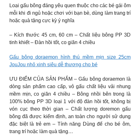
Loại gấu bông đáng yêu quen thuộc cho các bé gái ôm
mỗi khi đi ngủ hoặc chơi với bạn bè, dùng làm trang trí
hoặc quà tặng cực kỳ ý nghĩa
– Kích thước 45 cm, 60 cm – Chất liệu bông PP 3D
tinh khiết – Đàn hồi tốt, co giãn 4 chiều
Gấu bông doraemon hình thú mềm mịn size 25cm
JouJou nhỏ xinh siêu dễ thương cho bé
ƯU ĐIỂM CỦA SẢN PHẨM – Gấu bông doraemon là
dòng sản phẩm cao cấp, vỏ gấu chất liệu vải nhung
mềm mịn, co giãn 4 chiều – Bông nhồi bên trong là
100% bông PP 3D loại 1 với độ đàn hồi tốt, không bị
vón cục theo thời gian – Chất lượng doremon gấu
bông đã được kiểm định, an toàn cho người sử dụng
đặc biệt là trẻ em – Tính năng Dùng để cho bé ôm,
trang trí hoặc làm quà tặng…