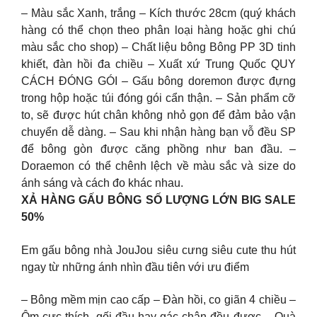
– Màu sắc Xanh, trắng – Kích thước 28cm (quý khách
hàng có thể chọn theo phân loại hàng hoặc ghi chú
màu sắc cho shop) – Chất liệu bông Bông PP 3D tinh
khiết, đàn hồi đa chiều – Xuất xứ Trung Quốc QUY
CÁCH ĐÓNG GÓI – Gấu bông doremon được đựng
trong hộp hoặc túi đóng gói cẩn thận. – Sản phẩm cỡ
to, sẽ được hút chân không nhỏ gọn để đảm bảo vận
chuyển dễ dàng. – Sau khi nhận hàng bạn vỗ đều SP
để bông gòn được căng phồng như ban đầu. –
Doraemon có thể chênh lệch về màu sắc và size do
ánh sáng và cách đo khác nhau.
XẢ HÀNG GẤU BÔNG SỐ LƯỢNG LỚN BIG SALE
50%
Em gấu bông nhà JouJou siêu cưng siêu cute thu hút
ngay từ những ánh nhìn đầu tiên với ưu điểm
– Bông mềm mịn cao cấp – Đàn hồi, co giãn 4 chiều –
Ôm cực thích, gối đầu hay gác chân đều được – Quà