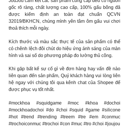
JouJou cam kết các sản phẩm cung cấp đều có nguồn
gốc rõ ràng, chất lượng cao cấp, 100% gấu bông đã
được kiểm định an toàn đạt chuẩn QCVN
32019/BKHCN, chúng mình yên tâm ôm gấu vui chơi
thoả thích mỗi ngày.
Kích thước và màu sắc thực tế của sản phẩm có thể
có chênh lệch đôi chút do hiệu ứng ánh sáng của màn
hình và sai số do phương pháp đo lường thủ công.
Khi gặp bất kể sự cố gì về đơn hàng hay vấn đề nào
liên quan đến sản phẩm, Quý khách hàng vui lòng liên
hệ ngay với chúng tôi qua kênh chat của Shopee để
được phục vụ tốt nhất.
#mockhoa #squidgame #moc #khoa #dochoi
#mockhoadochoi #do #choi #squid #game #silicone
#hot #trend #trending #treem #tre #em #conmuc
#trochoiconmuc #trochoi #con #muc #tro #choi #joujou