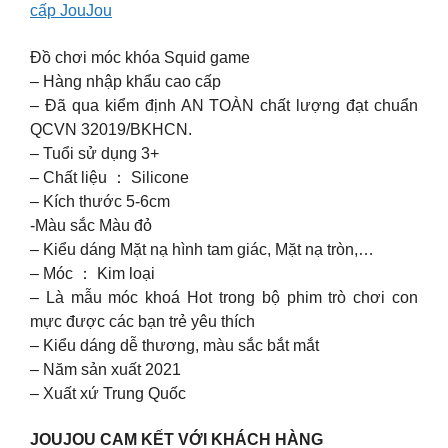
cấp JouJou
Đồ chơi móc khóa Squid game
– Hàng nhập khẩu cao cấp
– Đã qua kiểm định AN TOÀN chất lượng đạt chuẩn
QCVN 32019/BKHCN.
– Tuổi sử dụng 3+
– Chất liệu ： Silicone
– Kích thước 5-6cm
-Màu sắc Màu đỏ
– Kiểu dáng Mặt nạ hình tam giác, Mặt nạ tròn,…
– Móc ： Kim loại
– Là mẫu móc khoá Hot trong bộ phim trò chơi con
mực được các bạn trẻ yêu thích
– Kiểu dáng dễ thương, màu sắc bắt mắt
– Năm sản xuất 2021
– Xuất xứ Trung Quốc
JOUJOU CAM KẾT VỚI KHÁCH HÀNG