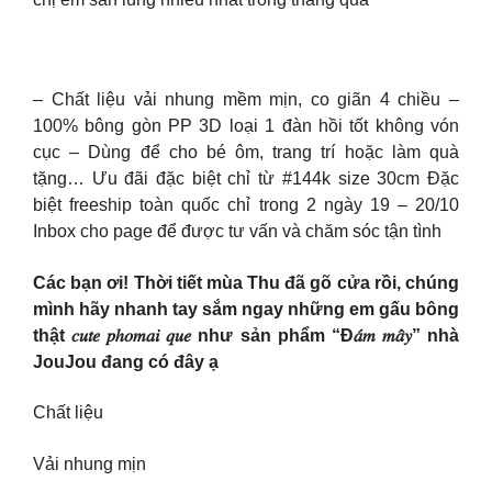
– Chất liệu vải nhung mềm mịn, co giãn 4 chiều –
100% bông gòn PP 3D loại 1 đàn hồi tốt không vón
cục – Dùng để cho bé ôm, trang trí hoặc làm quà
tặng… Ưu đãi đặc biệt chỉ từ #144k size 30cm Đặc
biệt freeship toàn quốc chỉ trong 2 ngày 19 – 20/10
Inbox cho page để được tư vấn và chăm sóc tận tình
Các bạn ơi! Thời tiết mùa Thu đã gõ cửa rồi, chúng
mình hãy nhanh tay sắm ngay những em gấu bông
thật 𝑐𝑢𝑡𝑒 𝑝ℎ𝑜𝑚𝑎𝑖 𝑞𝑢𝑒 như sản phẩm “Đ𝑎́𝑚 𝑚𝑎̂𝑦” nhà
JouJou đang có đây ạ
Chất liệu
Vải nhung mịn