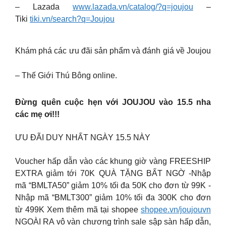
– Lazada
www.lazada.vn/catalog/?q=joujou
–
Tiki
tiki.vn/search?q=Joujou
Khám phá các ưu đãi sản phẩm và đánh giá về Joujou
– Thế Giới Thú Bông online.
Đừng quên cuộc hẹn với JOUJOU vào 15.5 nha
các mẹ ơi!!!
ƯU ĐÃI DUY NHẤT NGÀY 15.5 NÀY
Voucher hấp dẫn vào các khung giờ vàng FREESHIP
EXTRA giảm tới 70K QUÀ TẶNG BẤT NGỜ -Nhập
mã “BMLTA50” giảm 10% tối đa 50K cho đơn từ 99K -
Nhập mã “BMLT300” giảm 10% tối đa 300K cho đơn
từ 499K Xem thêm mã tại shopee
shopee.vn/joujouvn
NGOÀI RA vô vàn chương trình sale sập sàn hấp dẫn,