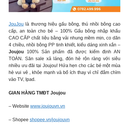
JouJou
là thương hiệu gấu bông, thú nhồi bông cao
cấp, an toàn cho bé – 100% Gấu bông nhập khẩu
CAO CẤP chất liệu bằng vải nhung mềm mịn, co dãn
4 chiều, nhồi bông PP tinh khiết, kiểu dáng xinh xắn –
Joujou
100% Sản phẩm đã được kiểm định AN
TOÀN. Săn sale xả láng, đón hè rộn ràng với siêu
nhiều ưu đãi tại Joujou! Hứa hẹn cho các bé một mùa
hè vui vẻ , khỏe mạnh và bổ ích thay vì chỉ đắm chìm
vào TV, Ipad.
GIAN HÀNG TMĐT Joujou
– Website
www.joujouvn.vn
– Shopee
shopee.vn/joujouvn