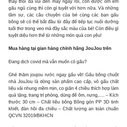
thấy thôi đã vui đến mấy ngày rồi, còn được ôm em
gấu ngủ cùng thì còn gì tuyệt vời hơn nữa. Và những
tâm sự, các câu chuyện của bé cùng các bạn gấu
bông sẽ có thể bắt đầu từ đây để tiếp tục nuôi dưỡng
tuổi thơ trong veo mà đầy sắc màu của bé! Còn điều gì
tuyệt diệu hơn thế từ những món quà con yêu!
Mua hàng tại gian hàng chính hãng JouJou trên
Đang dịch covid mà vẫn muốn có gấu?
Ghé thăm joujou rước ngay gấu về! Gấu bông chuột
nhà JouJou là dòng sản phẩm cao cấp, vỏ gấu chất
liệu vải nhung mềm mịn, co giãn 4 chiều thích hợp làm
quà tặng, trang trí phòng, dùng để ôm, nựng,…. – Kích
thước 30 cm – Chất liệu bông Bông gòn PP 3D tinh
khiết, đàn hồi đa chiều – Chất lượng an toàn chuẩn
QCVN 32019/BKHCN