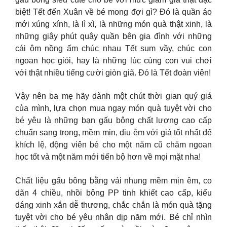
biệt! Tết đến Xuân về bé mong đợi gì? Đó là quần áo
mới xúng xính, là lì xì, là những món quà thật xinh, là
những giây phút quây quần bên gia đình với những
cái ôm nồng ấm chúc nhau Tết sum vầy, chúc con
ngoan học giỏi, hay là những lúc cùng con vui chơi
với thật nhiều tiếng cười giòn giã. Đó là Tết đoàn viên!
Vậy nên ba mẹ hãy dành một chút thời gian quý giá
của mình, lựa chọn mua ngay món quà tuyệt vời cho
bé yêu là những bạn gấu bông chất lượng cao cấp
chuẩn sang trọng, mềm mịn, dịu êm với giá tốt nhất để
khích lệ, động viên bé cho một năm cũ chăm ngoan
học tốt và một năm mới tiến bộ hơn về mọi mặt nha!
Chất liệu gấu bông bằng vải nhung mềm mịn êm, co
dãn 4 chiều, nhồi bông PP tinh khiết cao cấp, kiểu
dáng xinh xắn dễ thương, chắc chắn là món quà tặng
tuyệt vời cho bé yêu nhân dịp năm mới. Bé chỉ nhìn