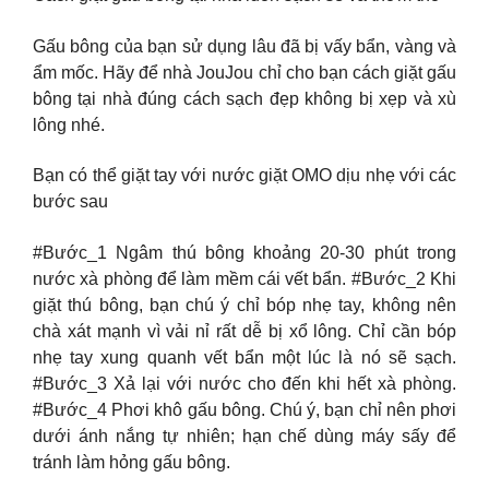
Gấu bông của bạn sử dụng lâu đã bị vấy bẩn, vàng và
ẩm mốc. Hãy để nhà JouJou chỉ cho bạn cách giặt gấu
bông tại nhà đúng cách sạch đẹp không bị xẹp và xù
lông nhé.
Bạn có thể giặt tay với nước giặt OMO dịu nhẹ với các
bước sau
#Bước_1 Ngâm thú bông khoảng 20-30 phút trong
nước xà phòng để làm mềm cái vết bẩn. #Bước_2 Khi
giặt thú bông, bạn chú ý chỉ bóp nhẹ tay, không nên
chà xát mạnh vì vải nỉ rất dễ bị xổ lông. Chỉ cần bóp
nhẹ tay xung quanh vết bẩn một lúc là nó sẽ sạch.
#Bước_3 Xả lại với nước cho đến khi hết xà phòng.
#Bước_4 Phơi khô gấu bông. Chú ý, bạn chỉ nên phơi
dưới ánh nắng tự nhiên; hạn chế dùng máy sấy để
tránh làm hỏng gấu bông.