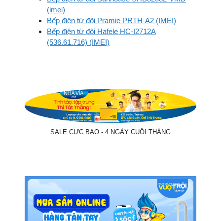
(imei)
Bếp điện từ đôi Pramie PRTH-A2 (IMEI)
Bếp điện từ đôi Hafele HC-I2712A
(536.61.716) (IMEI)
SALE CỰC BẠO - 4 NGÀY CUỐI THÁNG