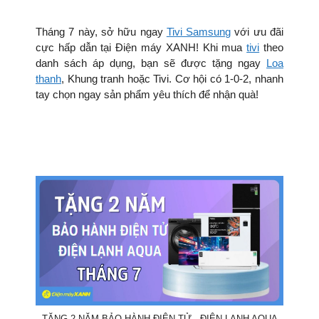
Tháng 7 này, sở hữu ngay
Tivi Samsung
với ưu đãi
cực hấp dẫn tại Điện máy XANH! Khi mua
tivi
theo
danh sách áp dụng, bạn sẽ được tặng ngay
Loa
thanh
, Khung tranh hoặc Tivi. Cơ hội có 1-0-2, nhanh
tay chọn ngay sản phẩm yêu thích để nhận quà!
TẶNG 2 NĂM BẢO HÀNH ĐIỆN TỬ - ĐIỆN LẠNH AQUA