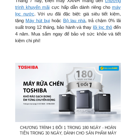
Tháng 7 này, Điện máy XANH mang đến
chương
trình khuyến mãi
cực hấp dẫn dành riêng cho
máy
lọc nước
. Với ưu đãi đặc biệt: giá siêu tiết kiệm,
tặng
Máy hút bụi
hoặc
Bộ lau nhà
, trả chậm 0% lãi
suất trong 12 tháng, bảo hành và thay
lõi lọc thô
đến
4 năm. Mua sắm ngay để bảo vệ sức khỏe và tiết
kiệm chi phí!
CHƯƠNG TRÌNH 1 ĐỔI 1 TRONG 180 NGÀY - HOÀN
TIỀN TRONG 30 NGÀY, DÀNH CHO SẢN PHẨM MÁY