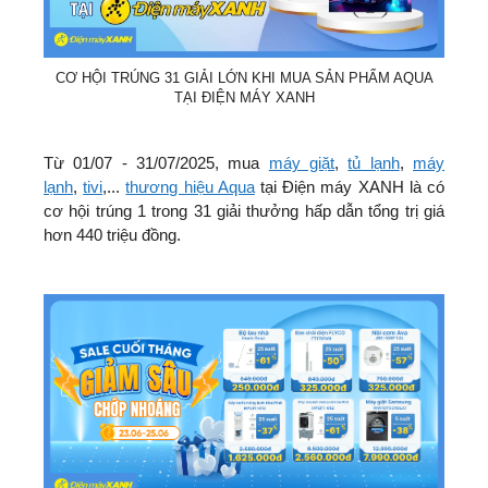
CƠ HỘI TRÚNG 31 GIẢI LỚN KHI MUA SẢN PHẨM AQUA
TẠI ĐIỆN MÁY XANH
Từ 01/07 - 31/07/2025, mua
máy giặt
,
tủ lạnh
,
máy
lạnh
,
tivi
,...
thương hiệu Aqua
tại Điện máy XANH là có
cơ hội trúng 1 trong 31 giải thưởng hấp dẫn tổng trị giá
hơn 440 triệu đồng.