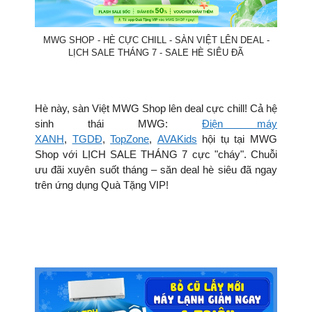
MWG SHOP - HÈ CỰC CHILL - SÀN VIỆT LÊN DEAL -
LỊCH SALE THÁNG 7 - SALE HÈ SIÊU ĐÃ
Hè này, sàn Việt MWG Shop lên deal cực chill! Cả hệ
sinh thái MWG:
Điện máy
XANH
,
TGDĐ
,
TopZone
,
AVAKids
hội tụ tại MWG
Shop với LỊCH SALE THÁNG 7 cực "cháy". Chuỗi
ưu đãi xuyên suốt tháng – săn deal hè siêu đã ngay
trên ứng dụng Quà Tặng VIP!