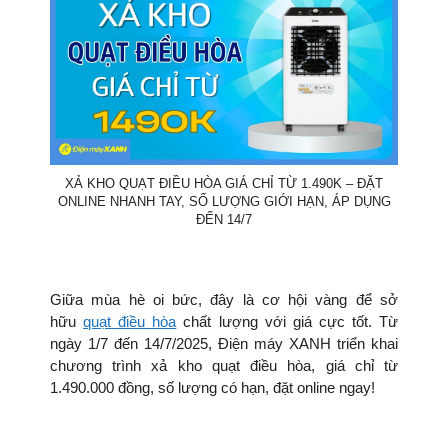
XẢ KHO QUẠT ĐIỀU HÒA GIÁ CHỈ TỪ 1.490K – ĐẶT
ONLINE NHANH TAY, SỐ LƯỢNG GIỚI HẠN, ÁP DỤNG
ĐẾN 14/7
Giữa mùa hè oi bức, đây là cơ hội vàng để sở
hữu
quạt điều hòa
chất lượng với giá cực tốt. Từ
ngày 1/7 đến 14/7/2025, Điện máy XANH triển khai
chương trình xả kho quạt điều hòa, giá chỉ từ
1.490.000 đồng, số lượng có hạn, đặt online ngay!