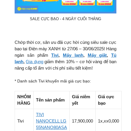
SALE CỰC BẠO - 4 NGÀY CUỐI THÁNG
Chớp thời cơ, săn ưu đãi cực hời cùng siêu sale cực
bạo tại Điện máy XANH từ 27/06 – 30/06/2025! Hàng
ngàn sản phẩm
Tivi
,
Máy lạnh
,
Máy giặt
,
Tủ
lạnh
,
Gia dụng
giảm thêm 10% – cơ hội vàng để bạn
nâng cấp tổ ấm với chi phí siêu tiết kiệm!
* Danh sách Tivi khuyến mãi giá cực bạo:
NHÓM
Giá niêm
Giá cực
Tên sản phẩm
HÀNG
yết
bạo
TIVI
Tivi
NANOCELL LG
17,900,000
1x,xx0,000
55NANO80ASA