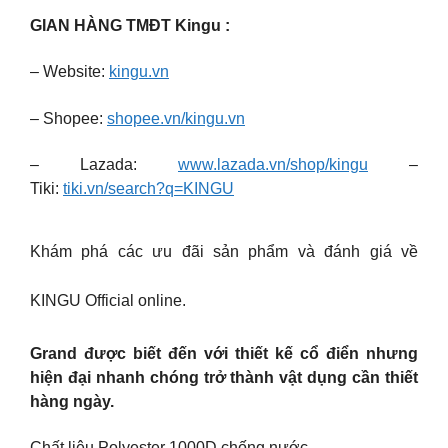
GIAN HÀNG TMĐT Kingu :
– Website:
kingu.vn
– Shopee:
shopee.vn/kingu.vn
– Lazada:
www.lazada.vn/shop/kingu
–
Tiki:
tiki.vn/search?q=KINGU
Khám phá các ưu đãi sản phẩm và đánh giá về
KINGU Official online.
Grand được biết đến với thiết kế cổ điển nhưng
hiện đại nhanh chóng trở thành vật dụng cần thiết
hàng ngày.
Chất liệu Polyester 1000D chống nước.