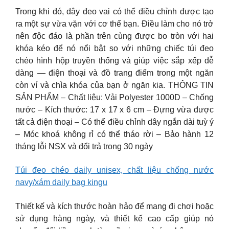
Trong khi đó, dây đeo vai có thể điều chỉnh được tạo
ra một sự vừa vặn với cơ thể bạn. Điều làm cho nó trở
nên độc đáo là phần trên cùng được bo tròn với hai
khóa kéo để nó nổi bật so với những chiếc túi đeo
chéo hình hộp truyền thống và giúp việc sắp xếp dễ
dàng — điện thoại và đồ trang điểm trong một ngăn
còn ví và chìa khóa của bạn ở ngăn kia. THÔNG TIN
SẢN PHẨM – Chất liệu: Vải Polyester 1000D – Chống
nước – Kích thước: 17 x 17 x 6 cm – Đựng vừa được
tất cả điện thoại – Có thể điều chỉnh dây ngắn dài tuỳ ý
– Móc khoá không rỉ có thể tháo rời – Bảo hành 12
tháng lỗi NSX và đổi trả trong 30 ngày
Túi đeo chéo daily unisex, chất liệu chống nước
navy/xám daily bag kingu
Thiết kế và kích thước hoàn hảo để mang đi chơi hoặc
sử dụng hàng ngày, và thiết kế cao cấp giúp nó