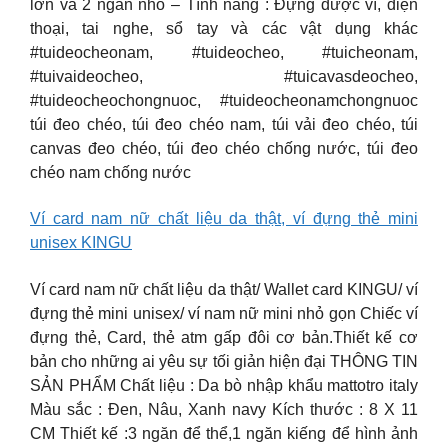
lớn và 2 ngăn nhỏ – Tính năng : Đựng được ví, điện
thoại, tai nghe, sổ tay và các vật dụng khác
#tuideocheonam, #tuideocheo, #tuicheonam,
#tuivaideocheo, #tuicavasdeocheo,
#tuideocheochongnuoc, #tuideocheonamchongnuoc
túi đeo chéo, túi đeo chéo nam, túi vải đeo chéo, túi
canvas đeo chéo, túi đeo chéo chống nước, túi đeo
chéo nam chống nước
Ví card nam nữ chất liệu da thật, ví đựng thẻ mini
unisex KINGU
Ví card nam nữ chất liệu da thật/ Wallet card KINGU/ ví
đựng thẻ mini unisex/ ví nam nữ mini nhỏ gọn Chiếc ví
đựng thẻ, Card, thẻ atm gấp đôi cơ bản.Thiết kế cơ
bản cho những ai yêu sự tối giản hiện đại THÔNG TIN
SẢN PHẨM Chất liệu : Da bò nhập khẩu mattotro italy
Màu sắc : Đen, Nâu, Xanh navy Kích thước : 8 X 11
CM Thiết kế :3 ngăn để thể,1 ngăn kiếng để hình ảnh