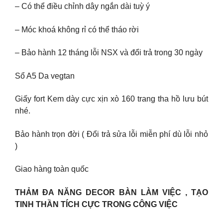
– Có thể điều chỉnh dây ngắn dài tuỳ ý
– Móc khoá không rỉ có thể tháo rời
– Bảo hành 12 tháng lỗi NSX và đổi trả trong 30 ngày
Sổ A5 Da vegtan
Giấy fort Kem dày cực xịn xò 160 trang tha hồ lưu bút
nhé.
Bảo hành trọn đời ( Đổi trả sửa lỗi miễn phí dù lỗi nhỏ
)
Giao hàng toàn quốc
THẢM ĐA NĂNG DECOR BÀN LÀM VIỆC , TẠO
TINH THẦN TÍCH CỰC TRONG CÔNG VIỆC