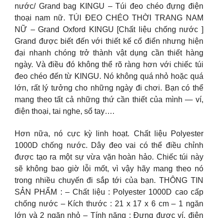
nước/ Grand bag KINGU – Túi đeo chéo đựng điện
thoại nam nữ. TÚI ĐEO CHÉO THỜI TRANG NAM
NỮ – Grand Oxford KINGU [Chất liệu chống nước ]
Grand được biết đến với thiết kế cổ điển nhưng hiện
đại nhanh chóng trở thành vật dụng cần thiết hàng
ngày. Và điều đó không thể rõ ràng hơn với chiếc túi
đeo chéo đến từ KINGU. Nó không quá nhỏ hoặc quá
lớn, rất lý tưởng cho những ngày đi chơi. Bạn có thể
mang theo tất cả những thứ cần thiết của mình — ví,
điện thoại, tai nghe, sổ tay….
Hơn nữa, nó cực kỳ linh hoạt. Chất liệu Polyester
1000D chống nước. Dây đeo vai có thể điều chỉnh
được tạo ra một sự vừa vặn hoàn hảo. Chiếc túi này
sẽ không bao giờ lỗi mốt, vì vậy hãy mang theo nó
trong nhiều chuyến đi sắp tới của bạn. THÔNG TIN
SẢN PHẨM : – Chất liệu : Polyester 1000D cao cấp
chống nước – Kích thước : 21 x 17 x 6 cm – 1 ngăn
lớn và 2 ngăn nhỏ – Tính năng : Đựng được ví, điện