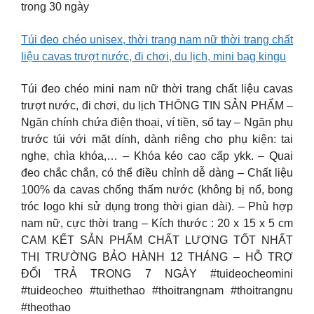
trong 30 ngày
Túi đeo chéo unisex, thời trang nam nữ thời trang chất
liệu cavas trượt nước, đi chơi, du lịch, mini bag kingu
Túi đeo chéo mini nam nữ thời trang chất liệu cavas
trượt nước, đi chơi, du lịch THÔNG TIN SẢN PHẨM –
Ngăn chính chứa điện thoại, ví tiền, sổ tay – Ngăn phụ
trước túi với mặt dính, dành riêng cho phụ kiện: tai
nghe, chìa khóa,… – Khóa kéo cao cấp ykk. – Quai
đeo chắc chắn, có thể điều chỉnh dễ dàng – Chất liệu
100% da cavas chống thấm nước (không bị nổ, bong
tróc logo khi sử dụng trong thời gian dài). – Phù hợp
nam nữ, cực thời trang – Kích thước : 20 x 15 x 5 cm
CAM KẾT SẢN PHẨM CHẤT LƯỢNG TỐT NHẤT
THỊ TRƯỜNG BẢO HÀNH 12 THÁNG – HỖ TRỢ
ĐỔI TRẢ TRONG 7 NGÀY #tuideocheomini
#tuideocheo #tuithethao #thoitrangnam #thoitrangnu
#theothao