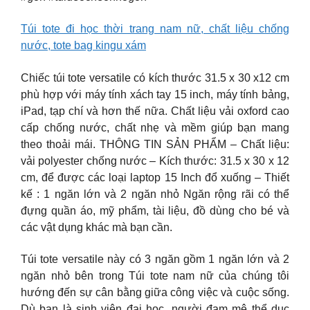
Túi tote đi học thời trang nam nữ, chất liệu chống
nước, tote bag kingu xám
Chiếc túi tote versatile có kích thước 31.5 x 30 x12 cm
phù hợp với máy tính xách tay 15 inch, máy tính bảng,
iPad, tạp chí và hơn thế nữa. Chất liệu vải oxford cao
cấp chống nước, chất nhẹ và mềm giúp bạn mang
theo thoải mái. THÔNG TIN SẢN PHẨM – Chất liệu:
vải polyester chống nước – Kích thước: 31.5 x 30 x 12
cm, để được các loại laptop 15 Inch đổ xuống – Thiết
kế : 1 ngăn lớn và 2 ngăn nhỏ Ngăn rộng rãi có thể
đựng quần áo, mỹ phẩm, tài liệu, đồ dùng cho bé và
các vật dụng khác mà bạn cần.
Túi tote versatile này có 3 ngăn gồm 1 ngăn lớn và 2
ngăn nhỏ bên trong Túi tote nam nữ của chúng tôi
hướng đến sự cân bằng giữa công việc và cuộc sống.
Dù bạn là sinh viên đại học, người đam mê thể dục