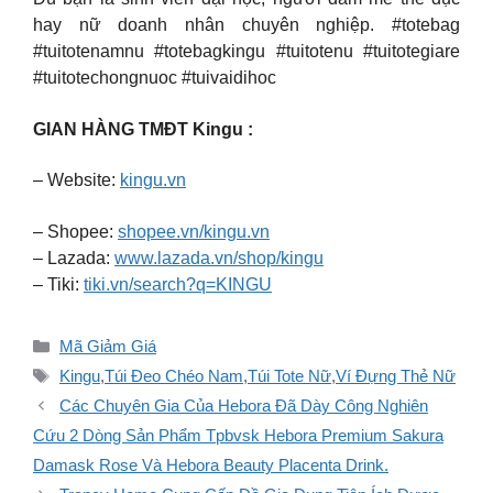
hay nữ doanh nhân chuyên nghiệp. #totebag
#tuitotenamnu #totebagkingu #tuitotenu #tuitotegiare
#tuitotechongnuoc #tuivaidihoc
GIAN HÀNG TMĐT Kingu :
– Website:
kingu.vn
– Shopee:
shopee.vn/kingu.vn
– Lazada:
www.lazada.vn/shop/kingu
– Tiki:
tiki.vn/search?q=KINGU
Danh
Mã Giảm Giá
mục
Thẻ
Kingu
,
Túi Đeo Chéo Nam
,
Túi Tote Nữ
,
Ví Đựng Thẻ Nữ
Các Chuyên Gia Của Hebora Đã Dày Công Nghiên
Cứu 2 Dòng Sản Phẩm Tpbvsk Hebora Premium Sakura
Damask Rose Và Hebora Beauty Placenta Drink.