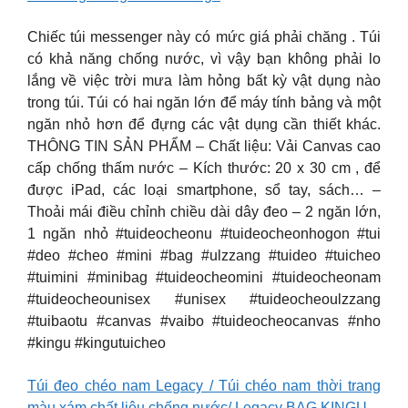
Chiếc túi messenger này có mức giá phải chăng . Túi
có khả năng chống nước, vì vậy bạn không phải lo
lắng về việc trời mưa làm hỏng bất kỳ vật dụng nào
trong túi. Túi có hai ngăn lớn để máy tính bảng và một
ngăn nhỏ hơn để đựng các vật dụng cần thiết khác.
THÔNG TIN SẢN PHẨM – Chất liệu: Vải Canvas cao
cấp chống thấm nước – Kích thước: 20 x 30 cm , để
được iPad, các loại smartphone, sổ tay, sách… –
Thoải mái điều chỉnh chiều dài dây đeo – 2 ngăn lớn,
1 ngăn nhỏ #tuideocheonu #tuideocheonhogon #tui
#deo #cheo #mini #bag #ulzzang #tuideo #tuicheo
#tuimini #minibag #tuideocheomini #tuideocheonam
#tuideocheounisex #unisex #tuideocheoulzzang
#tuibaotu #canvas #vaibo #tuideocheocanvas #nho
#kingu #kingutuicheo
Túi đeo chéo nam Legacy / Túi chéo nam thời trang
màu xám chất liệu chống nước/ Legacy BAG KINGU