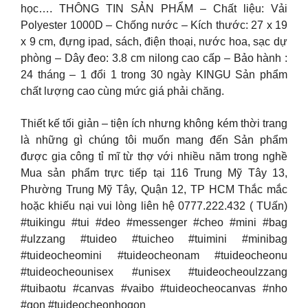
học…. THÔNG TIN SẢN PHẨM – Chất liệu: Vải
Polyester 1000D – Chống nước – Kích thước: 27 x 19
x 9 cm, đựng ipad, sách, điện thoại, nước hoa, sạc dự
phòng – Dây đeo: 3.8 cm nilong cao cấp – Bảo hành :
24 tháng – 1 đổi 1 trong 30 ngày KINGU Sản phẩm
chất lượng cao cùng mức giá phải chăng.
Thiết kế tối giản – tiện ích nhưng không kém thời trang
là những gì chúng tôi muốn mang đến Sản phẩm
được gia công tỉ mĩ từ thợ với nhiều năm trong nghề
Mua sản phẩm trực tiếp tại 116 Trung Mỹ Tây 13,
Phường Trung Mỹ Tây, Quận 12, TP HCM Thắc mắc
hoặc khiếu nại vui lòng liên hệ 0777.222.432 ( TUấn)
#tuikingu #tui #deo #messenger #cheo #mini #bag
#ulzzang #tuideo #tuicheo #tuimini #minibag
#tuideocheomini #tuideocheonam #tuideocheonu
#tuideocheounisex #unisex #tuideocheoulzzang
#tuibaotu #canvas #vaibo #tuideocheocanvas #nho
#gon #tuideocheonhogon