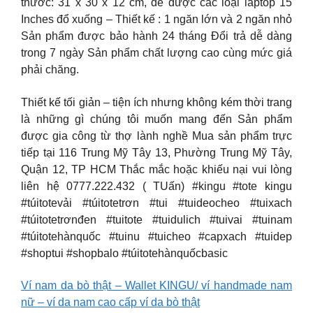
thước: 31 x 30 x 12 cm, để được các loại laptop 15
Inches đổ xuống – Thiết kế : 1 ngăn lớn và 2 ngăn nhỏ
Sản phẩm được bảo hành 24 tháng Đổi trả dễ dàng
trong 7 ngày Sản phẩm chất lượng cao cùng mức giá
phải chăng.
Thiết kế tối giản – tiện ích nhưng không kém thời trang
là những gì chúng tôi muốn mang đến Sản phẩm
được gia công từ thợ lành nghề Mua sản phẩm trực
tiếp tại 116 Trung Mỹ Tây 13, Phường Trung Mỹ Tây,
Quận 12, TP HCM Thắc mắc hoặc khiếu nại vui lòng
liên hệ 0777.222.432 ( TUấn) #kingu #tote kingu
#túitotevải #túitotetrơn #tui #tuideocheo #tuixach
#túitotetrơnđen #tuitote #tuidulich #tuivai #tuinam
#túitotehànquốc #tuinu #tuicheo #capxach #tuidep
#shoptui #shopbalo #túitotehànquốcbasic
Ví nam da bò thật – Wallet KINGU/ ví handmade nam
nữ – ví da nam cao cấp ví da bò thật