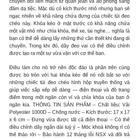
chuyển đổi liền mạch từ quần jean và áo phông sang
đầm dạ tiệc. Mặc dù có kích thước nhỏ nhưng bạn sẽ
ngạc nhiên về khả năng chứa đựng của chiếc túi đeo
chéo này. Khóa kéo ở mặt trước có khả năng chứa
một vật nhỏ như chìa khóa, thẻ xe, tai nghe… nghĩa là
bạn có thể dễ dàng lấy những thứ cần thiết khi đang di
chuyển. Trong khi đó, dây đeo vai có thể điều chỉnh
được tạo ra một sự vừa vặn với cơ thể bạn.
Điều làm cho nó trở nên độc đáo là phần trên cùng
được bo tròn với hai khóa kéo để nó nổi bật so với
những chiếc túi đeo chéo hình hộp truyền thống và
giúp việc sắp xếp dễ dàng — điện thoại và đồ trang
điểm trong một ngăn còn ví và chìa khóa của bạn ở
ngăn kia. THÔNG TIN SẢN PHẨM – Chất liệu: Vải
Polyester 1000D – Chống nước – Kích thước: 17 x 17
x 6 cm – Đựng vừa được tất cả điện thoại – Có thể
điều chỉnh dây ngắn dài tuỳ ý – Móc khoá không rỉ có
thể tháo rời – Bảo hành 12 tháng lỗi NSX và đổi trả