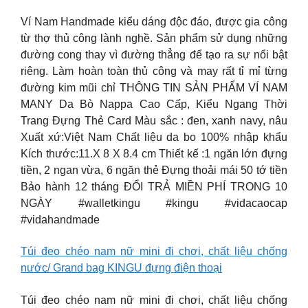
Ví Nam Handmade kiểu dáng độc đáo, được gia công
từ thợ thủ công lành nghề. Sản phẩm sử dụng những
đường cong thay vì đường thẳng để tạo ra sự nổi bật
riêng. Làm hoàn toàn thủ công và may rất tỉ mỉ từng
đường kim mũi chỉ THÔNG TIN SẢN PHẨM VÍ NAM
MANY Da Bò Nappa Cao Cấp, Kiểu Ngang Thời
Trang Đựng Thẻ Card Màu sắc : đen, xanh navy, nâu
Xuất xứ:Việt Nam Chất liệu da bo 100% nhập khẩu
Kích thước:11.X 8 X 8.4 cm Thiết kế :1 ngăn lớn đựng
tiền, 2 ngan vừa, 6 ngăn thẻ Đựng thoải mái 50 tớ tiền
Bảo hành 12 tháng ĐỔI TRẢ MIỀN PHÍ TRONG 10
NGÀY #walletkingu #kingu #vidacaocap
#vidahandmade
Túi đeo chéo nam nữ mini đi chơi, chất liệu chống
nước/ Grand bag KINGU đựng điện thoại
Túi đeo chéo nam nữ mini đi chơi, chất liệu chống