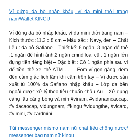
Ví đứng da bò nhập khẩu, ví da mini thời trang
nam/Wallet KINGU
Ví đứng da bò nhập khẩu, ví da mini thời trang nam –
Kích thước :11.2 x 8 cm – Màu sắc : Navy, đen – Chất
liệu : da bò Safiano – Thiết kế: 8 ngăn, 3 ngăn để thẻ
,1 ngăn để hình ảnh,2 ngăn cmnd loại cũ , 1 ngăn lớn
đựng tiền riêng biệt – Đặc biệt : Có 1 ngăn phía sau ví
để tiền ,thẻ xe ,thẻ ATM …. – Fom ví gọn gàng ,đem
đến cảm giác lịch lãm khi cầm trên tay – Ví được sản
xuất từ 100% da Safiano nhập khẩu – Lớp da bên
ngoài được xử lý theo tiêu chuẩn châu Âu – Xử dụng
càng lâu càng bóng và mịn #vinam, #vidanamcaocap,
#vidacaocap, vidungnam, #kingu #vidungthe, #vicard,
#vimini, #vicardmini,
Túi messenger mismo nam nữ chất liệu chống nước/
messenger bag nam nữ kingu