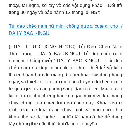
thoại, tai nghe, sổ tay và các vật dụng khác – Đổi trả
trong 30 ngày và bảo hành 12 tháng lỗi NSX
Túi đeo chéo nam nữ mini chống nước, cute đi chơi /
DAILY BAG KINGU
(CHẤT LIỆU CHỐNG NƯỚC) Túi Đeo Cheo Nam
Thời Trang – DAILY BAG KINGU. Túi đeo chéo nam
nữ mini chống nước/ DAILY BAG KINGU – Túi đeo
chéo nam nữ đẹp mini cute đi chơi Thiết kế và kích
thước hoàn hảo để mang đi chơi hoặc sử dụng hàng
ngày, và thiết kế cao cấp giúp nó chuyển đổi liền mạch
từ quần jean và áo phông sang đầm dạ tiệc. Mặc dù có
kích thước nhỏ nhưng bạn sẽ ngạc nhiên về khả năng
chứa đựng của chiếc túi đeo chéo này. Khóa kéo ở
mặt trước có khả năng chứa một vật nhỏ như chìa
khóa, thẻ xe, tai nghe… nghĩa là bạn có thể dễ dàng
lấy những thứ cần thiết khi đang di chuyển.