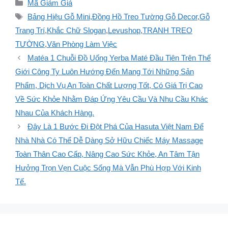
Danh
Mã Giảm Giá
mục
Thẻ
Bảng Hiệu Gỗ Mini
,
Đồng Hồ Treo Tường Gỗ Decor
,
Gỗ
Trang Trí
,
Khắc Chữ Slogan
,
Levushop
,
TRANH TREO
TƯỜNG
,
Văn Phòng Làm Việc
Matéa 1 Chuỗi Đồ Uống Yerba Maté Đầu Tiên Trên Thế
Giới Công Ty Luôn Hướng Đến Mang Tới Những Sản
Phẩm, Dịch Vụ An Toàn Chất Lượng Tốt, Có Giá Trị Cao
Về Sức Khỏe Nhằm Đáp Ứng Yêu Cầu Và Nhu Cầu Khác
Nhau Của Khách Hàng.
Đây Là 1 Bước Đi Đột Phá Của Hasuta Việt Nam Để
Nhà Nhà Có Thể Dễ Dàng Sở Hữu Chiếc Máy Massage
Toàn Thân Cao Cấp, Nâng Cao Sức Khỏe, An Tâm Tận
Hưởng Trọn Vẹn Cuộc Sống Mà Vẫn Phù Hợp Với Kinh
Tế.