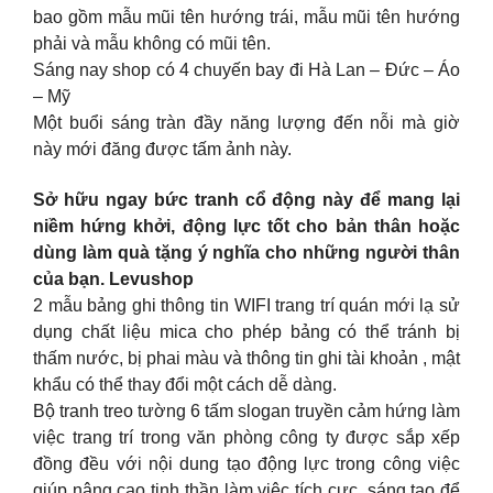
bao gồm mẫu mũi tên hướng trái, mẫu mũi tên hướng
phải và mẫu không có mũi tên.
Sáng nay shop có 4 chuyến bay đi Hà Lan – Đức – Áo
– Mỹ
Một buổi sáng tràn đầy năng lượng đến nỗi mà giờ
này mới đăng được tấm ảnh này.
Sở hữu ngay bức tranh cổ động này để mang lại
niềm hứng khởi, động lực tốt cho bản thân hoặc
dùng làm quà tặng ý nghĩa cho những người thân
của bạn. Levushop
2 mẫu bảng ghi thông tin WIFI trang trí quán mới lạ sử
dụng chất liệu mica cho phép bảng có thể tránh bị
thấm nước, bị phai màu và thông tin ghi tài khoản , mật
khẩu có thể thay đổi một cách dễ dàng.
Bộ tranh treo tường 6 tấm slogan truyền cảm hứng làm
việc trang trí trong văn phòng công ty được sắp xếp
đồng đều với nội dung tạo động lực trong công việc
giúp nâng cao tinh thần làm việc tích cực, sáng tạo để