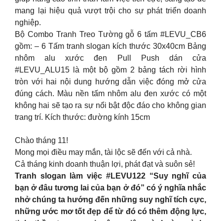
mang lại hiệu quả vượt trội cho sự phát triển doanh
nghiệp.
Bộ Combo Tranh Treo Tường gỗ 6 tấm #LEVU_CB6
gồm: – 6 Tấm tranh slogan kích thước 30x40cm Bảng
nhôm alu xước đen Pull Push dán cửa
#LEVU_ALU15 là một bộ gồm 2 bảng tách rời hình
tròn với hai nội dung hướng dẫn việc đóng mở cửa
đúng cách. Màu nền tấm nhôm alu đen xước có một
không hai sẽ tạo ra sự nổi bật độc đáo cho không gian
trang trí. Kích thước: đường kính 15cm
Chào tháng 11!
Mong mọi điều may mắn, tài lộc sẽ đến với cả nhà.
Cả tháng kinh doanh thuận lợi, phát đạt và suôn sẻ!
Tranh slogan làm việc #LEVU122 “Suy nghĩ của
bạn ở đâu tương lai của bạn ở đó” có ý nghĩa nhắc
nhở chúng ta hướng đến những suy nghĩ tích cực,
những ước mơ tốt đẹp để từ đó có thêm động lực,