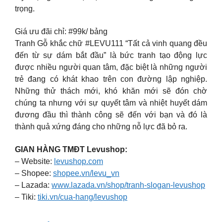
trọng.
Giá ưu đãi chỉ: #99k/ bảng
Tranh Gỗ khắc chữ #LEVU111 “Tất cả vinh quang đều
đến từ sự dám bắt đầu” là bức tranh tạo động lực
được nhiều người quan tâm, đặc biệt là những người
trẻ đang có khát khao trên con đường lập nghiệp.
Những thử thách mới, khó khăn mới sẽ đón chờ
chúng ta nhưng với sự quyết tâm và nhiệt huyết dám
đương đầu thì thành công sẽ đến với bạn và đó là
thành quả xứng đáng cho những nỗ lực đã bỏ ra.
GIAN HÀNG TMĐT Levushop:
– Website:
levushop.com
– Shopee:
shopee.vn/levu_vn
– Lazada:
www.lazada.vn/shop/tranh-slogan-levushop
– Tiki:
tiki.vn/cua-hang/levushop