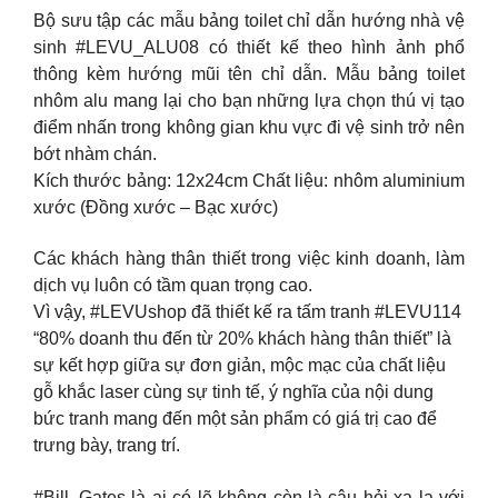
Bộ sưu tập các mẫu bảng toilet chỉ dẫn hướng nhà vệ
sinh #LEVU_ALU08 có thiết kế theo hình ảnh phổ
thông kèm hướng mũi tên chỉ dẫn. Mẫu bảng toilet
nhôm alu mang lại cho bạn những lựa chọn thú vị tạo
điểm nhấn trong không gian khu vực đi vệ sinh trở nên
bớt nhàm chán.
Kích thước bảng: 12x24cm Chất liệu: nhôm aluminium
xước (Đồng xước – Bạc xước)
Các khách hàng thân thiết trong việc kinh doanh, làm
dịch vụ luôn có tầm quan trọng cao.
Vì vậy, #LEVUshop đã thiết kế ra tấm tranh #LEVU114
“80% doanh thu đến từ 20% khách hàng thân thiết” là
sự kết hợp giữa sự đơn giản, mộc mạc của chất liệu
gỗ khắc laser cùng sự tinh tế, ý nghĩa của nội dung
bức tranh mang đến một sản phẩm có giá trị cao để
trưng bày, trang trí.
#Bill_Gates là ai có lẽ không còn là câu hỏi xa lạ với