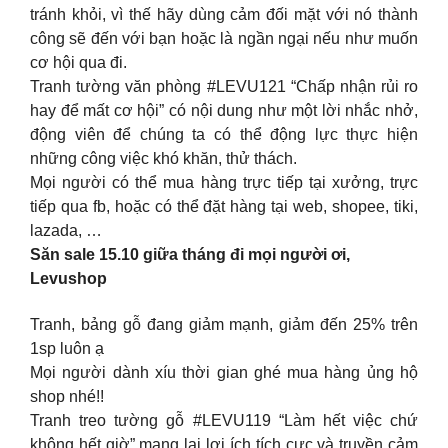
tránh khỏi, vì thế hãy dùng cảm đối mặt với nó thành
công sẽ đến với bạn hoặc là ngần ngại nếu như muốn
cơ hội qua đi.
Tranh tường văn phòng #LEVU121 “Chấp nhận rủi ro
hay để mất cơ hội” có nội dung như một lời nhắc nhở,
động viên để chúng ta có thể động lực thực hiện
những công việc khó khăn, thử thách.
Mọi người có thể mua hàng trực tiếp tại xưởng, trực
tiếp qua fb, hoặc có thể đặt hàng tại web, shopee, tiki,
lazada, …
Săn sale 15.10 giữa tháng đi mọi người ơi,
Levushop
Tranh, bảng gỗ đang giảm mạnh, giảm đến 25% trên
1sp luôn ạ
Mọi người dành xíu thời gian ghé mua hàng ủng hộ
shop nhé!!
Tranh treo tường gỗ #LEVU119 “Làm hết việc chứ
không hết giờ” mang lại lợi ích tích cực và truyền cảm