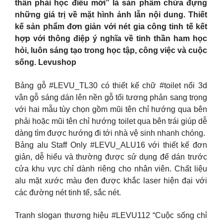
thân phải học điều mới” là sản phẩm chứa đựng
những giá trị về mặt hình ảnh lẫn nội dung. Thiết
kế sản phẩm đơn giản với nét gia công tinh tế kết
hợp với thông điệp ý nghĩa về tinh thần ham học
hỏi, luôn sáng tạo trong học tập, công việc và cuộc
sống. Levushop
Bảng gỗ #LEVU_TL30 có thiết kế chữ #toilet nổi 3d
vân gỗ sáng dán lên nền gỗ tối tương phản sang trọng
với hai mẫu tùy chọn gồm mũi tên chỉ hướng qua bên
phải hoặc mũi tên chỉ hướng toilet qua bên trái giúp dễ
dàng tìm được hướng đi tới nhà vệ sinh nhanh chóng.
Bảng alu Staff Only #LEVU_ALU16 với thiết kế đơn
giản, dễ hiểu và thường được sử dụng để dán trước
cửa khu vực chỉ dành riêng cho nhân viên. Chất liệu
alu mặt xước màu đen được khắc laser hiện đại với
các đường nét tinh tế, sắc nét.
Tranh slogan thương hiệu #LEVU112 “Cuộc sống chỉ