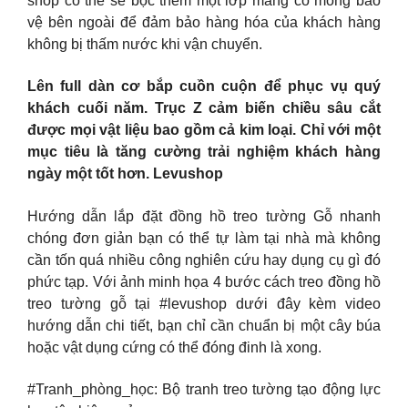
shop có thể sẽ bọc thêm một lớp màng co mỏng bảo
vệ bên ngoài để đảm bảo hàng hóa của khách hàng
không bị thấm nước khi vận chuyển.
Lên full dàn cơ bắp cuồn cuộn để phục vụ quý
khách cuối năm. Trục Z cảm biến chiều sâu cắt
được mọi vật liệu bao gồm cả kim loại. Chỉ với một
mục tiêu là tăng cường trải nghiệm khách hàng
ngày một tốt hơn. Levushop
Hướng dẫn lắp đặt đồng hồ treo tường Gỗ nhanh
chóng đơn giản bạn có thể tự làm tại nhà mà không
cần tốn quá nhiều công nghiên cứu hay dụng cụ gì đó
phức tạp. Với ảnh minh họa 4 bước cách treo đồng hồ
treo tường gỗ tại #levushop dưới đây kèm video
hướng dẫn chi tiết, bạn chỉ cần chuẩn bị một cây búa
hoặc vật dụng cứng có thể đóng đinh là xong.
#Tranh_phòng_học: Bộ tranh treo tường tạo động lực