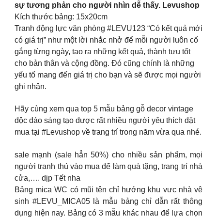
sự tương phản cho người nhìn dễ thấy. Levushop
Kích thước bảng: 15x20cm
Tranh động lực văn phòng #LEVU123 “Có kết quả mới
có giá trị” như một lời nhắc nhở để mỗi người luôn cố
gắng từng ngày, tạo ra những kết quả, thành tựu tốt
cho bản thân và cộng đồng. Đó cũng chính là những
yếu tố mang đến giá trị cho bạn và sẽ được mọi người
ghi nhận.
Hãy cùng xem qua top 5 mẫu bảng gỗ decor vintage
độc đáo sáng tạo được rất nhiều người yêu thích đặt
mua tại #Levushop về trang trí trong năm vừa qua nhé.
sale mạnh (sale hẳn 50%) cho nhiều sản phẩm, mọi
người tranh thủ vào mua để làm quà tặng, trang trí nhà
cửa,…. dịp Tết nha
Bảng mica WC có mũi tên chỉ hướng khu vực nhà vệ
sinh #LEVU_MICA05 là mẫu bảng chỉ dẫn rất thông
dụng hiện nay. Bảng có 3 mẫu khác nhau để lựa chọn