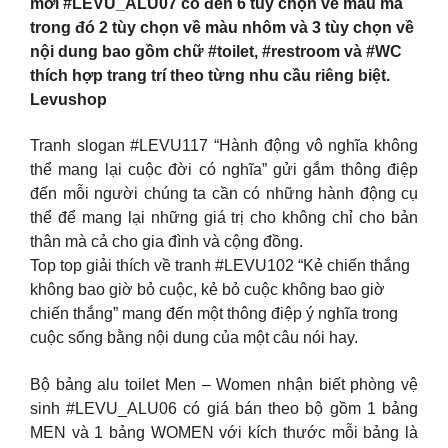
mới #LEVU_ALU07 có đến 6 tùy chọn về mẫu mã
trong đó 2 tùy chọn về màu nhôm và 3 tùy chọn về
nội dung bao gồm chữ #toilet, #restroom và #WC
thích hợp trang trí theo từng nhu cầu riêng biệt.
Levushop
Tranh slogan #LEVU117 “Hành động vô nghĩa không
thể mang lại cuộc đời có nghĩa” gửi gắm thông điệp
đến mỗi người chúng ta cần có những hành động cụ
thể để mang lại những giá trị cho không chỉ cho bản
thân mà cả cho gia đình và cộng đồng.
Top top giải thích về tranh #LEVU102 “Kẻ chiến thắng
không bao giờ bỏ cuộc, kẻ bỏ cuộc không bao giờ
chiến thắng” mang đến một thông điệp ý nghĩa trong
cuộc sống bằng nội dung của một câu nói hay.
Bộ bảng alu toilet Men – Women nhận biết phòng vệ
sinh #LEVU_ALU06 có giá bán theo bộ gồm 1 bảng
MEN và 1 bảng WOMEN với kích thước mỗi bảng là