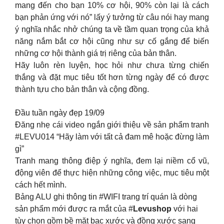
mang đến cho bạn 10% cơ hội, 90% còn lại là cách
bạn phản ứng với nó” lấy ý tưởng từ câu nói hay mang
ý nghĩa nhắc nhở chúng ta về tầm quan trọng của khả
năng nắm bắt cơ hội cũng như sự cố gắng để biến
những cơ hội thành giá trị riêng của bản thân.
Hãy luôn rèn luyện, học hỏi như chưa từng chiến
thắng và đặt mục tiêu tốt hơn từng ngày để có được
thành tựu cho bản thân và cộng đồng.
Đầu tuần ngày đẹp 19/09
Đăng nhẹ cái video ngắn giới thiệu về sản phẩm tranh
#LEVU014 “Hãy làm với tất cả đam mê hoặc đừng làm
gì”
Tranh mang thông điệp ý nghĩa, đem lại niềm cổ vũ,
động viên để thực hiện những công việc, mục tiêu một
cách hết mình.
Bảng ALU ghi thông tin #WIFI trang trí quán là dòng
sản phẩm mới được ra mắt của #
Levushop
với hai
tùy chọn gồm bề mặt bạc xước và đồng xước sang