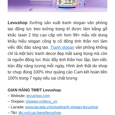
Levushop
Xưởng sản xuất tranh slogan văn phòng
tạo động lực treo tường trang trí được làm bằng gỗ
khắc laser 2 lớp cao cấp với hơn 99+ mẫu nội dung
khẩu hiệu slogan công ty cổ động tinh thần nơi làm
việc độc đáo sáng tạo.
Tranh slogan
văn phòng không
chỉ là một bức tranh decor đẹp mắt sang trọng mà còn
là nguồn động lực thúc đẩy tinh thần học tập, làm việc
tràn đầy năng lượng mỗi ngày. Hình ảnh thật do shop
tự chụp đúng 100% như quảng cáo Cam kết hoàn tiền
100% trong 7 ngày nếu sai chất lượng
GIAN HÀNG TMĐT Levushop:
– Website:
levushop.com
– Shopee:
shopee.vn/levu_vn
– Lazada:
www.lazada.vn/shop/tranh-slogan-levushop
– Tiki:
tiki.vn/cua-hang/levushop