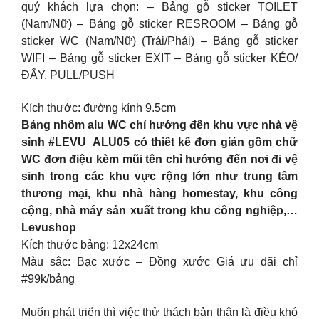
quý khách lựa chọn: – Bảng gỗ sticker TOILET
(Nam/Nữ) – Bảng gỗ sticker RESROOM – Bảng gỗ
sticker WC (Nam/Nữ) (Trái/Phải) – Bảng gỗ sticker
WIFI – Bảng gỗ sticker EXIT – Bảng gỗ sticker KÉO/
ĐẨY, PULL/PUSH
Kích thước: đường kính 9.5cm
Bảng nhôm alu WC chỉ hướng đến khu vực nhà vệ
sinh #LEVU_ALU05 có thiết kế đơn giản gồm chữ
WC đơn điệu kèm mũi tên chỉ hướng đến nơi đi vệ
sinh trong các khu vực rộng lớn như trung tâm
thương mại, khu nhà hàng homestay, khu công
cộng, nhà máy sản xuất trong khu công nghiệp,…
Levushop
Kích thước bảng: 12x24cm
Màu sắc: Bạc xước – Đồng xước Giá ưu đãi chỉ
#99k/bảng
Muốn phát triển thì việc thử thách bản thân là điều khó