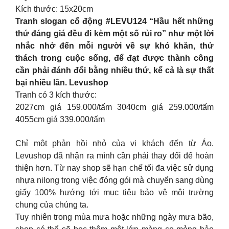
Kích thước: 15x20cm
Tranh slogan cổ động #LEVU124 “Hầu hết những
thứ đáng giá đều đi kèm một số rủi ro” như một lời
nhắc nhở đến mỗi người về sự khó khăn, thử
thách trong cuộc sống, để đạt được thành công
cần phải đánh đổi bằng nhiều thứ, kể cả là sự thất
bại nhiều lần. Levushop
Tranh có 3 kích thước:
2027cm giá 159.000/tấm 3040cm giá 259.000/tấm
4055cm giá 339.000/tấm
Chỉ một phản hồi nhỏ của vị khách đến từ Áo.
Levushop đã nhận ra mình cần phải thay đổi để hoàn
thiện hơn. Từ nay shop sẽ hạn chế tối đa việc sử dụng
nhựa nilong trong việc đóng gói mà chuyển sang dùng
giấy 100% hướng tới mục tiêu bảo vệ môi trường
chung của chúng ta.
Tuy nhiên trong mùa mưa hoặc những ngày mưa bão,