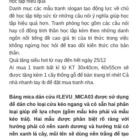
học tập hiệu quả
Danh mục các mẫu tranh slogan tạo động lực về chủ
đề học tập tiếp sức từ những câu nói ý nghĩa giúp học
tập hiệu quả hơn. Tranh phòng học gồm các câu nói
hay cổ động tinh thần học tập kèm theo những danh
ngôn nổi tiếng đề cao giá trị của tri thức trong việc
không ngừng học hỏi để trao dồi kiến thức cho bản
thân.
Quà tặng siêu hot từ nay đến hết ngày 25/12
Ai mua 1 tranh bất kì từ KT 30x40cm, 40x55cm sẽ
được tặng kèm 1 cây thông gỗ để bàn trang trí nhé! Cả
nhà nhanh tay ib để đặt mua tranh nha.
Bảng mica dán cửa #LEVU_MICA03 được sử dụng
để dán cho loại cửa kéo ngang và có sẵn hai phân
loại giúp dễ lựa chọn (gồm mẫu kéo phải và mẫu
kéo trái). Hai mẫu được phân biệt rõ ràng với
hướng phải có nền xanh dương và hướng trái có
nền xanh lá cây, mũi tên sẽ dùng nền trắng để tạo