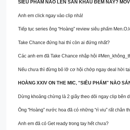
SIÊU PHẨM NÀO LÊN SÂN KHẤU ĐÊM NAY? MO
Anh em click ngay vào clip nhá!
Tiếp tục series ông “Hoàng” review siêu phẩm Men.O.
Take Chance đứng hai thì còn ai đứng nhất?
Các anh em đã Take Chance nhập hội #Men_không_t
Nếu chưa thì đừng bỏ lỡ cơ hội chớp ngay deal hời tạ
HOÀNG XXIV ON THE MIC, “SIÊU PHẨM” NÀO S
Dừng khoảng chừng là 2 giây theo dõi ngay clip bên dư
Ông “Hoàng” nước hoa đã có những “rì viu” rất chân 
Anh em đã có Get ready trong tay hết chưa?