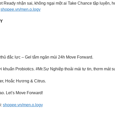
t Ready nhận sai, không ngại một ai
Take Chance tập luyện, h
:
shopee.vn/men.o.logy
GY
rợ thủ đắc lực – Gel tắm ngăn mùi 24h Move Forward.
i khuẩn Probiotics. #Mr.Sự Nghiệp thoải mái tự tin, thơm mát su
ver, Hoắc Hương & Citrus.
cao. Let’s Move Forward!
i:
shopee.vn/men.o.logy