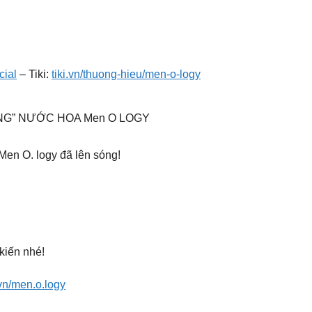
cial
– Tiki:
tiki.vn/thuong-hieu/men-o-logy
NG” NƯỚC HOA Men O LOGY
Men O. logy đã lên sóng!
kiến nhé!
vn/men.o.logy