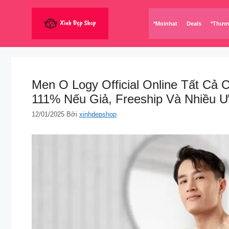
Chuyển
đến
*Moinhat
Deals
*Thươ
nội
dung
Men O Logy Official Online Tất C
111% Nếu Giả, Freeship Và Nhiều Ư
12/01/2025
Bởi
xinhdepshop