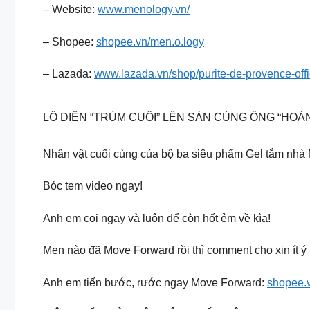
– Website:
www.menology.vn/
– Shopee:
shopee.vn/men.o.logy
– Lazada:
www.lazada.vn/shop/purite-de-provence-offi
LỘ DIỆN “TRÙM CUỐI” LÊN SÀN CÙNG ÔNG “HOÀ
Nhân vật cuối cùng của bộ ba siêu phẩm Gel tắm nhà 
Bóc tem video ngay!
Anh em coi ngay và luôn để còn hốt ẻm về kìa!
Men nào đã Move Forward rồi thì comment cho xin ít ý 
Anh em tiến bước, rước ngay Move Forward:
shopee.