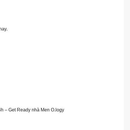
nay.
24h – Get Ready nhà Men O.logy