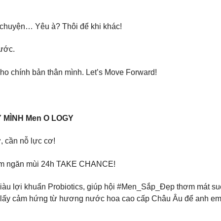
n chuyện… Yêu à? Thôi để khi khác!
bước.
 cho chính bản thân mình. Let’s Move Forward!
 MÌNH Men O LOGY
 cần nỗ lực cơ!
 tắm ngăn mùi 24h TAKE CHANCE!
giàu lợi khuẩn Probiotics, giúp hội #Men_Sắp_Đẹp thơm mát suố
ấy cảm hứng từ hương nước hoa cao cấp Châu Âu để anh em th