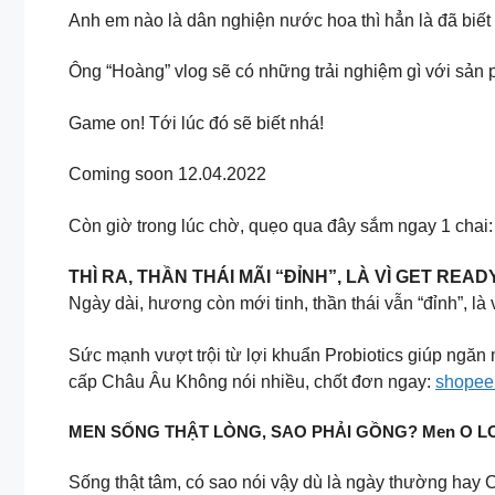
Anh em nào là dân nghiện nước hoa thì hẳn là đã bi
Ông “Hoàng” vlog sẽ có những trải nghiệm gì với s
Game on! Tới lúc đó sẽ biết nhá!
Coming soon 12.04.2022
Còn giờ trong lúc chờ, quẹo qua đây sắm ngay 1 chai
THÌ RA, THẦN THÁI MÃI “ĐỈNH”, LÀ VÌ GET REA
Ngày dài, hương còn mới tinh, thần thái vẫn “đỉnh”, l
Sức mạnh vượt trội từ lợi khuẩn Probiotics giúp ng
cấp Châu Âu Không nói nhiều, chốt đơn ngay:
shopee
MEN SỐNG THẬT LÒNG, SAO PHẢI GỒNG? Men O L
Sống thật tâm, có sao nói vậy dù là ngày thường hay 