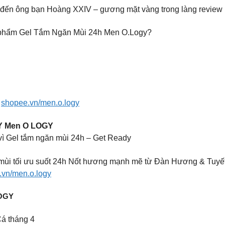
ết đến ông bạn Hoàng XXIV – gương mặt vàng trong làng revie
ản phẩm Gel Tắm Ngăn Mùi 24h Men O.Logy?
:
shopee.vn/men.o.logy
DY Men O LOGY
à vì Gel tắm ngăn mùi 24h – Get Ready
ăn mùi tối ưu suốt 24h Nốt hương mạnh mẽ từ Đàn Hương & Tu
.vn/men.o.logy
OGY
Cá tháng 4