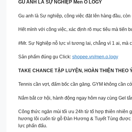
GU ANH LÀ SỰ NGHIỆP Men O LOGY
Gu anh là Sự nghiệp, công việc đặt lên hàng đầu, cò
Hết mình với công việc, xác định rõ mục tiêu mà tiến 
#Mr. Sự Nghiệp nỗ lực vì tương lai, chẳng vì 1 ai, mà
Sản phẩm đúng gu Click:
shopee.vn/men.o.logy
TAKE CHANCE TẬP LUYỆN, HOÀN THIỆN THEO Ý
Tennis cần vợt, đấm bốc cần găng. GYM không cần cớ,
Nắm bắt cơ hội, hành động ngay hôm nay cùng Gel
Công thức ngăn mùi tối ưu 24h từ tổ hợp thiên nhiên 
hương lôi cuốn từ gỗ Đàn Hương & Tuyết Tùng được l
lực phấn đấu.