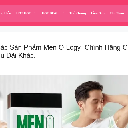
ng Hiệu
HOT HOT
HOT DEAL
Thời Trang
Làm Đẹp
Thể Thao
ả Các Sản Phẩm Men O Logy Chính Hãng Có
u Đãi Khác.