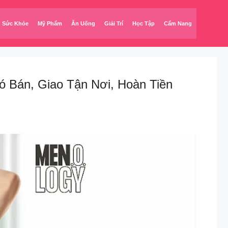
Sức Khỏe
Mỹ Phẩm
Ăn Uống
Giải Trí
Học Tập
Cẩm Nang
 Bán, Giao Tận Nơi, Hoàn Tiền