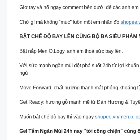
Giơ tay và nổ ngay comment bên dưới để các anh em b
Chờ gì mà không “múc” luôn một em nhãn đỏ
shopee.
BẬT CHẾ ĐỘ BAY LÊN CÙNG BỘ BA SIÊU PHẨM 
Bật nắp Men O.Logy, anh em thoả sức bay lên.
Với sức mạnh ngăn mùi đột phá suốt 24h từ lợi khuẩn 
ngủ
Move Forward: chất hương thanh mát phóng khoáng t
Get Ready: hương gỗ mạnh mẽ từ Đàn Hương & Tuyết
Muốn bật chế độ bay thì vào ngay
shopee.vn/men.o.lo
Gel Tắm Ngăn Mùi 24h nay “tới công chiện” cùn