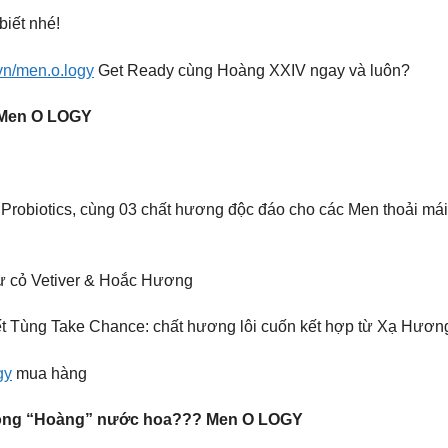
iết nhé!
vn/men.o.logy
Get Ready cùng Hoàng XXIV ngay và luôn?
Men O LOGY
Probiotics, cùng 03 chất hương độc đáo cho các Men thoải mái
ừ cỏ Vetiver & Hoắc Hương
 Tùng Take Chance: chất hương lôi cuốn kết hợp từ Xạ Hươn
gy
mua hàng
g ông “Hoàng” nước hoa??? Men O LOGY