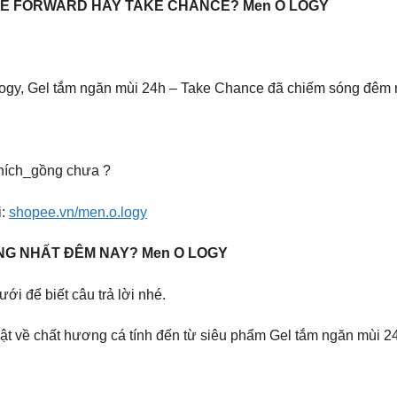
VE FORWARD HAY TAKE CHANCE? Men O LOGY
logy, Gel tắm ngăn mùi 24h – Take Chance đã chiếm sóng đêm 
hích_gồng chưa ?
i:
shopee.vn/men.o.logy
ÁNG NHẤT ĐÊM NAY? Men O LOGY
ới để biết câu trả lời nhé.
thật về chất hương cá tính đến từ siêu phẩm Gel tắm ngăn mùi 