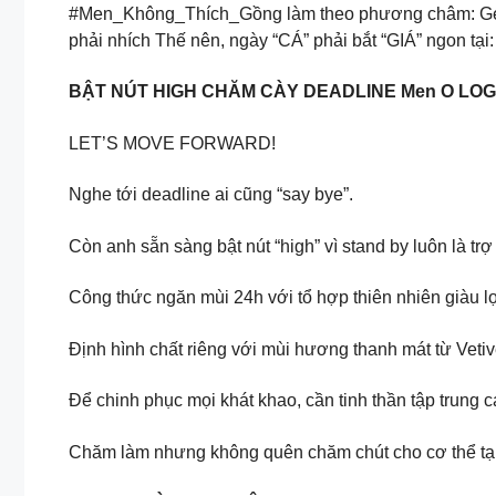
#Men_Không_Thích_Gồng làm theo phương châm:
Ge
phải nhích
Thế nên, ngày “CÁ” phải bắt “GIÁ” ngon tại
BẬT NÚT HIGH CHĂM CÀY DEADLINE Men O LO
LET’S MOVE FORWARD!
Nghe tới deadline ai cũng “say bye”.
Còn anh sẵn sàng bật nút “high” vì stand by luôn là t
Công thức ngăn mùi 24h với tổ hợp thiên nhiên giàu lợ
Định hình chất riêng với mùi hương thanh mát từ Veti
Để chinh phục mọi khát khao, cần tinh thần tập trung 
Chăm làm nhưng không quên chăm chút cho cơ thể tạ