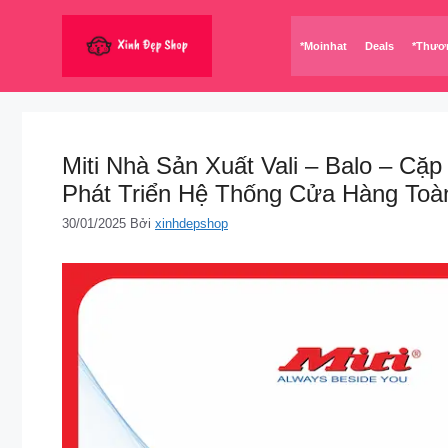
Chuyển
đến
*Moinhat
Deals
*Thươ
nội
dung
Miti Nhà Sản Xuất Vali – Balo – C
Phát Triển Hệ Thống Cửa Hàng Toà
30/01/2025
Bởi
xinhdepshop