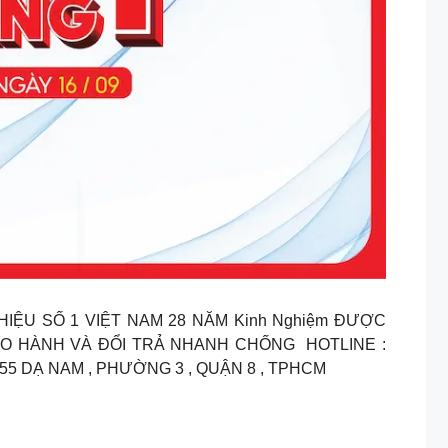
ỆU SỐ 1 VIỆT NAM 28 NĂM Kinh Nghiệm ĐƯỢC
HÀNH VÀ ĐỔI TRẢ NHANH CHỐNG ️ HOTLINE :
G : 155 DẠ NAM , PHƯỜNG 3 , QUẬN 8 , TPHCM