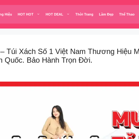
ng Hiệu
HOT HOT
HOT DEAL
Thời Trang
Làm Đẹp
Thể Thao
ặp – Túi Xách Số 1 Việt Nam Thương Hiệu 
n Quốc. Bảo Hành Trọn Đời.