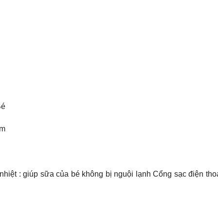
Bé
am
ệt : giúp sữa của bé không bị nguội lạnh Cổng sạc điện thoại ,