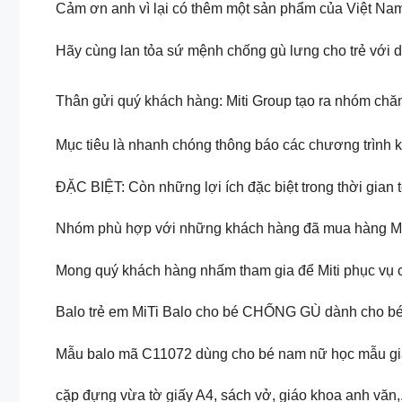
Cảm ơn anh vì lại có thêm một sản phẩm của Việt Nam đủ
Hãy cùng lan tỏa sứ mệnh chống gù lưng cho trẻ với 
Thân gửi quý khách hàng: Miti Group tạo ra nhóm chă
Mục tiêu là nhanh chóng thông báo các chương trình 
ĐẶC BIỆT: Còn những lợi ích đặc biệt trong thời gian
Nhóm phù hợp với những khách hàng đã mua hàng Mit
Mong quý khách hàng nhấm tham gia để Miti phục vụ c
Balo trẻ em MiTi Balo cho bé CHỐNG GÙ dành cho bé t
Mẫu balo mã C11072 dùng cho bé nam nữ học mẫu giáo
cặp đựng vừa tờ giấy A4, sách vở, giáo khoa anh văn,.