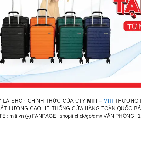
p ĐÂY LÀ SHOP CHÍNH THỨC CỦA CTY
MITI
–
MITI
THƯƠNG HI
HẤT LƯỢNG CAO HỆ THỐNG CỬA HÀNG TOÀN QUỐC BẢO 
SITE : miti.vn (y) FANPAGE : shopii.click/go/dmx VĂN PHÒN