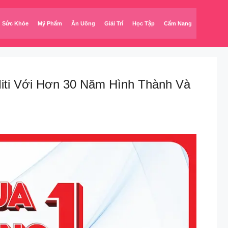
Sức Khỏe
Mỹ Phẩm
Ăn Uống
Giải Trí
Học Tập
Cẩm Nang
Miti Với Hơn 30 Năm Hình Thành Và