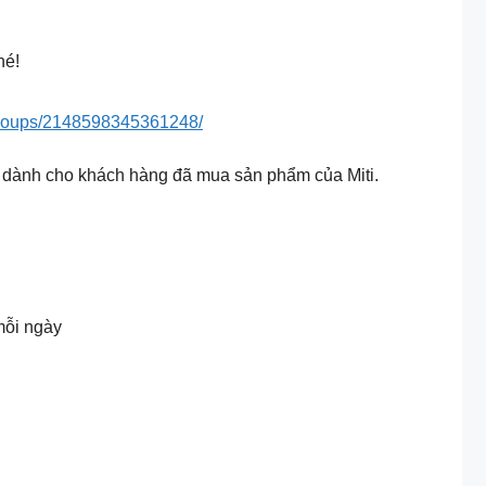
hé!
roups/2148598345361248/
t dành cho khách hàng đã mua sản phẩm của Miti.
mỗi ngày