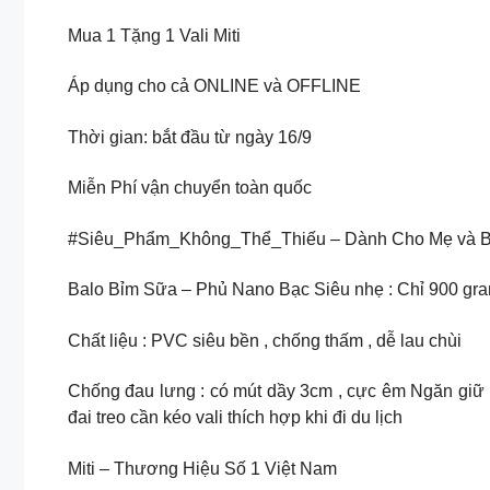
Mua 1 Tặng 1 Vali Miti
Áp dụng cho cả ONLINE và OFFLINE
Thời gian: bắt đầu từ ngày 16/9
Miễn Phí vận chuyển toàn quốc
#Siêu_Phẩm_Không_Thể_Thiếu – Dành Cho Mẹ và 
Balo Bỉm Sữa – Phủ Nano Bạc Siêu nhẹ : Chỉ 900 gr
Chất liệu : PVC siêu bền , chống thấm , dễ lau chùi
Chống đau lưng : có mút dầy 3cm , cực êm Ngăn giữ nhi
đai treo cần kéo vali thích hợp khi đi du lịch
Miti – Thương Hiệu Số 1 Việt Nam