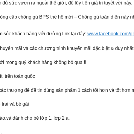
 sức vươn ra ngoài thế giới, để lũy tiến giá trị tuyệt vời này.
dòng cặp chống gù BPS thế hệ mới – Chống gù toàn diện này n
m sóc khách hàng với đường link tại đây:
www.facebook.com/g
khuyến mãi và các chương trình khuyến mãi đặc biệt & duy nhấ
 tới mong quý khách hàng không bỏ qua !!
i trên toàn quốc
ác thượng đế đã tin dùng sản phẩm 1 cách tốt hơn và tốt hơn 
rai và bé gái
,và dành cho bé lớp 1, lớp 2 ạ,
.