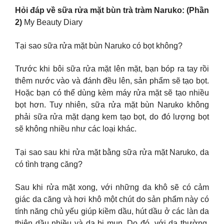
Hỏi đáp về sữa rửa mặt bùn trà tràm Naruko: (Phần
2)
My Beauty Diary
Tại sao sữa rửa mặt bùn Naruko có bọt không?
Trước khi bôi sữa rửa mặt lên mặt, bạn bóp ra tay rồi
thêm nước vào và đánh đều lên, sản phẩm sẽ tạo bọt.
Hoặc bạn có thể dùng kèm máy rửa mặt sẽ tạo nhiều
bọt hơn. Tuy nhiên, sữa rửa mặt bùn Naruko không
phải sữa rửa mặt dạng kem tạo bọt, do đó lượng bọt
sẽ không nhiều như các loại khác.
Tại sao sau khi rửa mặt bằng sữa rửa mặt Naruko, da
có tình trạng căng?
Sau khi rửa mặt xong, với những da khô sẽ có cảm
giác da căng và hơi khô một chút do sản phẩm này có
tính năng chủ yếu giúp kiềm dầu, hút dầu ở các làn da
thiên dầu nhiều và da bị mụn. Do đó, với da thường,