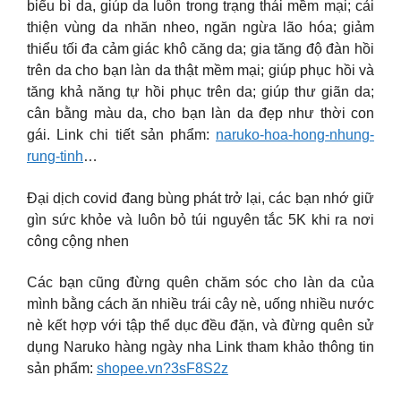
biểu bì da, giúp da luôn trong trạng thái mềm mại; cải
thiện vùng da nhăn nheo, ngăn ngừa lão hóa; giảm
thiểu tối đa cảm giác khô căng da; gia tăng độ đàn hồi
trên da cho bạn làn da thật mềm mại; giúp phục hồi và
tăng khả năng tự hồi phục trên da; giúp thư giãn da;
cân bằng màu da, cho bạn làn da đẹp như thời con
gái. Link chi tiết sản phẩm:
naruko-hoa-hong-nhung-
rung-tinh
…
Đại dịch covid đang bùng phát trở lại, các bạn nhớ giữ
gìn sức khỏe và luôn bỏ túi nguyên tắc 5K khi ra nơi
công cộng nhen
Các bạn cũng đừng quên chăm sóc cho làn da của
mình bằng cách ăn nhiều trái cây nè, uống nhiều nước
nè kết hợp với tập thể dục đều đặn, và đừng quên sử
dụng Naruko hàng ngày nha Link tham khảo thông tin
sản phẩm:
shopee.vn?3sF8S2z