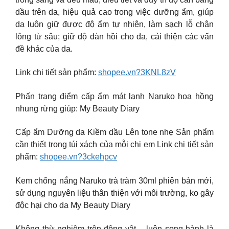
dầu trên da, hiệu quả cao trong việc dưỡng ẩm, giúp
da luôn giữ được độ ẩm tự nhiên, làm sạch lỗ chân
lông từ sâu; giữ độ đàn hồi cho da, cải thiện các vấn
đề khác của da.
Link chi tiết sản phẩm:
shopee.vn?3KNL8zV
Phấn trang điểm cấp ẩm mát lạnh Naruko hoa hồng
nhung rừng giúp: My Beauty Diary
Cấp ẩm Dưỡng da Kiềm dầu Lên tone nhẹ Sản phẩm
cần thiết trong túi xách của mỗi chị em Link chi tiết sản
phẩm:
shopee.vn?3ckehpcv
Kem chống nắng Naruko trà tràm 30ml phiên bản mới,
sử dụng nguyên liệu thân thiện với môi trường, ko gây
độc hại cho da My Beauty Diary
Không thừ nghiệm trên động vật – luôn song hành là