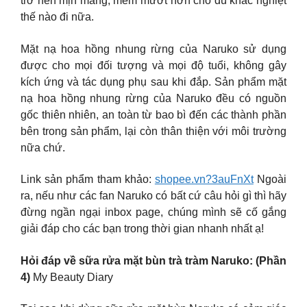
trở nên mịn màng, mềm mướt hơn cho dù khắc nghiệt
thế nào đi nữa.
Mặt nạ hoa hồng nhung rừng của Naruko sử dụng
được cho mọi đối tượng và mọi độ tuổi, không gây
kích ứng và tác dụng phụ sau khi đắp. Sản phẩm mặt
nạ hoa hồng nhung rừng của Naruko đều có nguồn
gốc thiên nhiên, an toàn từ bao bì đến các thành phần
bên trong sản phẩm, lại còn thân thiện với môi trường
nữa chứ.
Link sản phẩm tham khảo:
shopee.vn?3auFnXt
Ngoài
ra, nếu như các fan Naruko có bất cứ câu hỏi gì thì hãy
đừng ngần ngại inbox page, chúng mình sẽ cố gắng
giải đáp cho các bạn trong thời gian nhanh nhất ạ!
Hỏi đáp về sữa rửa mặt bùn trà tràm Naruko: (Phần
4)
My Beauty Diary