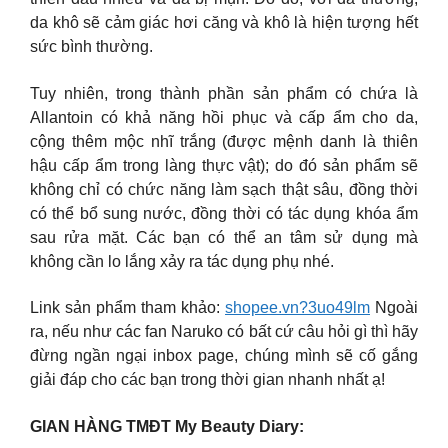
da khô sẽ cảm giác hơi căng và khô là hiện tượng hết
sức bình thường.
Tuy nhiên, trong thành phần sản phẩm có chứa là
Allantoin có khả năng hồi phục và cấp ẩm cho da,
cộng thêm mộc nhĩ trắng (được mệnh danh là thiên
hậu cấp ẩm trong làng thực vật); do đó sản phẩm sẽ
không chỉ có chức năng làm sạch thật sâu, đồng thời
có thể bổ sung nước, đồng thời có tác dụng khóa ẩm
sau rửa mặt. Các bạn có thể an tâm sử dụng mà
không cần lo lắng xảy ra tác dụng phụ nhé.
Link sản phẩm tham khảo:
shopee.vn?3uo49lm
Ngoài
ra, nếu như các fan Naruko có bất cứ câu hỏi gì thì hãy
đừng ngần ngại inbox page, chúng mình sẽ cố gắng
giải đáp cho các bạn trong thời gian nhanh nhất ạ!
GIAN HÀNG TMĐT My Beauty Diary: