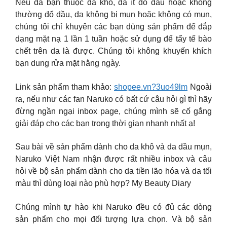
Nếu da bạn thuộc da khô, da ít đổ dầu hoặc không
thường đổ dầu, da không bị mụn hoặc không có mụn,
chúng tôi chỉ khuyên các bạn dùng sản phẩm để đắp
dạng mặt nạ 1 lần 1 tuần hoặc sử dụng để tẩy tế bào
chết trên da là được. Chúng tôi không khuyến khích
bạn dung rửa mặt hằng ngày.
Link sản phẩm tham khảo:
shopee.vn?3uo49lm
Ngoài
ra, nếu như các fan Naruko có bất cứ câu hỏi gì thì hãy
đừng ngần ngại inbox page, chúng mình sẽ cố gắng
giải đáp cho các bạn trong thời gian nhanh nhất ạ!
Sau bài về sản phẩm dành cho da khô và da dầu mụn,
Naruko Việt Nam nhận được rất nhiều inbox và câu
hỏi về bộ sản phẩm dành cho da tiền lão hóa và da tối
màu thì dùng loại nào phù hợp? My Beauty Diary
Chúng mình tự hào khi Naruko đều có đủ các dòng
sản phẩm cho mọi đối tượng lựa chọn. Và bộ sản