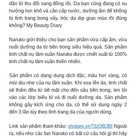
dần từ thu đổi sang đông rồi. Da bạn cũng đang có xu
hướng hơi khô và cần cấp nước, dưỡng ẩm để không
bị tình trang bong vảy, tróc da dịp giao mùa rồi đúng
không? My Beauty Diary
Naruko giới thiệu cho bạn sản phẩm vừa cấp ẩm, vừa
nuôi dưỡng da từ bên trong siêu hiệu quả. Sản phẩm
tinh chất nụ tầm xuân Naruko được chiết xuất từ 100%
tinh chất nụ tầm xuân thiên nhiên.
Sản phẩm có dạng dung dịch đặc, màu hơi vàng, có
mùi dịu nhẹ của nụ tầm xuân. Khi xoa lên da, tinh chất
sẽ thấm đều từ bề mặt cho đến sâu bên trong, len lỏi
vào các lớp biểu bì và đi nuôi dưỡng da. Sản phẩm
không gây kích ứng cho da, có thể sử dụng ngày 2
đến 3 lần tùy theo tình trạng da của người dùng.
Link sản phẩm tham khảo:
shopee.vn?3zQBJBt
Ngoài
ra, nếu như các fan Naruko có bất cứ câu hỏi gì thì hãy