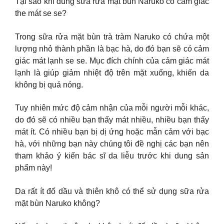
Tại sao khi dùng sữa rửa mặt bùn Naruko có cảm giác
the mát se se?
Trong sữa rửa mặt bùn trà tràm Naruko có chứa một
lượng nhỏ thành phần là bạc hà, do đó bạn sẽ có cảm
giác mát lạnh se se. Mục đích chính của cảm giác mát
lạnh là giúp giảm nhiệt độ trên mặt xuống, khiến da
không bị quá nóng.
Tuy nhiên mức độ cảm nhận của mỗi người mỗi khác,
do đó sẽ có nhiều bạn thấy mát nhiều, nhiều bạn thấy
mát ít. Có nhiều bạn bị dị ứng hoặc mẫn cảm với bạc
hà, với những bạn này chúng tôi đề nghị các bạn nên
tham khảo ý kiến bác sĩ da liễu trước khi dung sản
phẩm này!
Da rất ít đổ dầu và thiên khô có thể sử dụng sữa rửa
mặt bùn Naruko không?