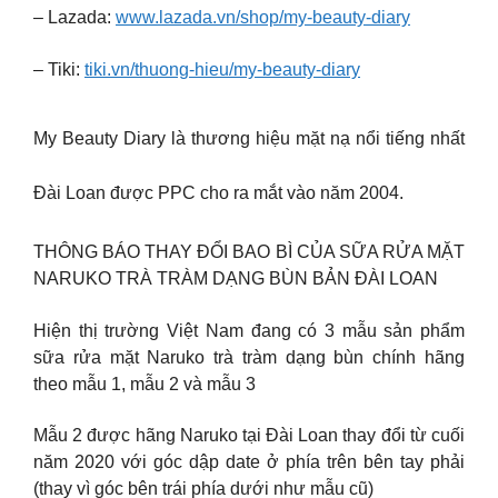
– Lazada:
www.lazada.vn/shop/my-beauty-diary
– Tiki:
tiki.vn/thuong-hieu/my-beauty-diary
My Beauty Diary là thương hiệu mặt nạ nổi tiếng nhất
Đài Loan được PPC cho ra mắt vào năm 2004.
THÔNG BÁO THAY ĐỔI BAO BÌ CỦA SỮA RỬA MẶT
NARUKO TRÀ TRÀM DẠNG BÙN BẢN ĐÀI LOAN
Hiện thị trường Việt Nam đang có 3 mẫu sản phẩm
sữa rửa mặt Naruko trà tràm dạng bùn chính hãng
theo mẫu 1, mẫu 2 và mẫu 3
Mẫu 2 được hãng Naruko tại Đài Loan thay đổi từ cuối
năm 2020 với góc dập date ở phía trên bên tay phải
(thay vì góc bên trái phía dưới như mẫu cũ)