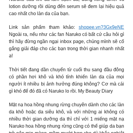
lotion dưỡng rồi dùng đến serum sẽ đem lại hiệu quả
cao nhất cho làn da của bạn.
Link sản phẩm tham khảo:
shopee.vn?3Gx9eNE
Ngoài ra, nếu như các fan Naruko có bất cứ câu hỏi gì
thì hãy đừng ngần ngại inbox page, chúng mình sẽ cố
gắng giải đáp cho các bạn trong thời gian nhanh nhất
ạ!
Thời tiết đang dần chuyển từ cuối thu sang đầu đông
có phần hơi khô và khó tính khiến làn da của mọi
người ít nhiều bị ảnh hưởng đúng không? Cơ mà cái
gì khó để đó đã có Naruko lo rồi. My Beauty Diary
Mặt nạ hoa hồng nhung rừng chuyên dành cho các làn
da khô hoặc da siêu khô, và với những ai không có
nhiều thời gian dưỡng da thì chỉ với 1 miếng mặt nạ
Naruko hoa hồng nhung rừng cũng có thể giúp da bạn