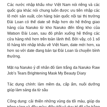
Các nước nhập khẩu như Việt Nam nói riêng và các
quốc gia khác nói chung luôn được ưu tiên nhập các
lô mới sản xuất, còn hàng bán quốc nội tại thị trường
Đài Loan có thể date sẽ thấp hơn do hệ thống giao
hàng của Naruko từ kho Naruko đến tổng kho của
Watson Đài Loan, sau đó phân xuống hệ thống các
cửa hàng nhỏ hơn trên toàn lãnh thổ. Bởi vậy, có 1 số
lô hàng khi nhập khẩu về Việt Nam, date mới hơn, xa
hơn so với date đang bán tại Đài Loan là chuyện bình
thường.
Mặt nạ Naruko ý dĩ nhân đỏ làm trắng da Naruko Raw
Job’s Tears Brightening Mask My Beauty Diary
Tác dụng chính: làm mềm da, cấp ẩm, nuôi dưỡng
giúp làm sáng da từ sâu
Công dụng: cải thiện những vùng da tối màu, giúp da
trông sáng và đều màu; điều tiết và duy trì độ cân bằng