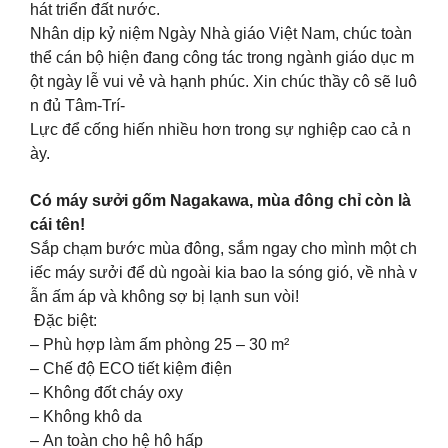
hát triển đất nước.
Nhân dịp kỷ niệm Ngày Nhà giáo Việt Nam, chúc toàn
thể cán bộ hiện đang công tác trong ngành giáo dục m
ột ngày lễ vui vẻ và hạnh phúc. Xin chúc thầy cô sẽ luô
n đủ Tâm-Trí-
Lực để cống hiến nhiều hơn trong sự nghiệp cao cả n
ày.
Có máy sưởi gốm Nagakawa, mùa đông chỉ còn là
cái tên!
Sắp chạm bước mùa đông, sắm ngay cho mình một ch
iếc máy sưởi để dù ngoài kia bao la sóng gió, về nhà v
ẫn ấm áp và không sợ bị lạnh sun vòi!
Đặc biệt:
– Phù hợp làm ấm phòng 25 – 30 m²
– Chế độ ECO tiết kiệm điện
– Không đốt cháy oxy
– Không khô da
– An toàn cho hệ hô hấp