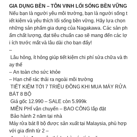
GIA DỤNG BỀN – TÔN VINH LỐI SỐNG BỀN VỮNG
Nếu bạn là người yêu môi trường, bạn là người sống t
iết kiệm và yêu thích lối sống bền vững. Hãy lựa chọn
những sản phẩm gia dụng của Nagakawa. Các sản ph
ẩm chất lượng, đạt tiêu chuẩn cao sẽ mang đến các lợ
i ích trước mắt và lâu dài cho bạn đấy!
–
Lâu hỏng, ít hỏng giúp tiết kiệm chi phí sửa chữa và th
ay thế
– An toàn cho sức khỏe
– Hạn chế rác thải ra ngoài môi trường
TIẾT KIỆM TỚI 7 TRIỆU ĐỒNG KHI MUA MÁY RỬA
BÁT 8 BỘ
Giá gốc 12.990 – SALE còn 5.999k
MIỄN PHÍ vận chuyển – BAO CÔNG lắp đặt
Bảo hành 2 năm tại nhà
Máy rửa bát 8 bộ được sản xuất tại Malaysia, phù hợp
với gia đình từ 2 –