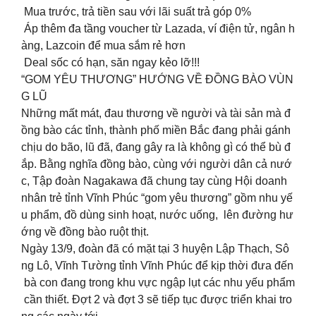
Mua trước, trả tiền sau với lãi suất trả góp 0%
Áp thêm đa tầng voucher từ Lazada, ví điện tử, ngân h
àng, Lazcoin để mua sắm rẻ hơn
Deal sốc có hạn, săn ngay kẻo lỡ!!!
“GOM YÊU THƯƠNG” HƯỚNG VỀ ĐỒNG BÀO VÙN
G LŨ
Những mất mát, đau thương về người và tài sản mà đ
ồng bào các tỉnh, thành phố miền Bắc đang phải gánh
chịu do bão, lũ đã, đang gây ra là không gì có thể bù đ
ắp. Bằng nghĩa đồng bào, cùng với người dân cả nướ
c, Tập đoàn Nagakawa đã chung tay cùng Hội doanh
nhân trẻ tỉnh Vĩnh Phúc “gom yêu thương” gồm nhu yế
u phẩm, đồ dùng sinh hoạt, nước uống, lên đường hư
ớng về đồng bào ruột thịt.
Ngày 13/9, đoàn đã có mặt tại 3 huyện Lập Thạch, Sô
ng Lô, Vĩnh Tường tỉnh Vĩnh Phúc để kịp thời đưa đến
bà con đang trong khu vực ngập lụt các nhu yếu phẩm
cần thiết. Đợt 2 và đợt 3 sẽ tiếp tục được triển khai tro