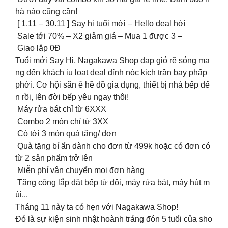
hà nào cũng cần!
[ 1.11 – 30.11 ] Say hi tuổi mới – Hello deal hời
Sale tới 70% – X2 giảm giá – Mua 1 được 3 –
Giao lắp 0Đ
Tuổi mới Say Hi, Nagakawa Shop đạp gió rẽ sóng ma
ng đến khách iu loạt deal đỉnh nóc kịch trần bay phấp
phới. Cơ hội săn ê hề đồ gia dụng, thiết bị nhà bếp đế
n rồi, lên đời bếp yêu ngay thôi!
Máy rửa bát chỉ từ 6XXX
Combo 2 món chỉ từ 3XX
Có tới 3 món quà tặng/ đơn
Quà tặng bí ẩn dành cho đơn từ 499k hoặc có đơn có
từ 2 sản phẩm trở lên
Miễn phí vận chuyển mọi đơn hàng
Tặng công lắp đặt bếp từ đôi, máy rửa bát, máy hút m
ùi,..
Tháng 11 này ta có hẹn với Nagakawa Shop!
Đó là sự kiện sinh nhật hoành tráng đón 5 tuổi của sho