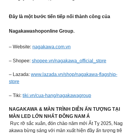
Đây là một bước tiến tiếp nối thành công của
Nagakawashoponline Group.
– Website:
nagakawa.com.vn
– Shopee:
shopee.vn/nagakawa_official_store
– Lazada:
www.lazada.vn/shop/nagakawa-flagship-
store
– Tiki:
tiki.vn/cua-hang/nagakawagroup
NAGAKAWA & MÀN TRÌNH DIỄN ẤN TƯỢNG TẠI
MÀN LED LỚN NHẤT ĐÔNG NAM Á
Rực rỡ sắc xuân, đón chào năm mới Ất Tỵ 2025, Nag
akawa bừng sáng với màn xuất hiện đầy ấn tượng trê