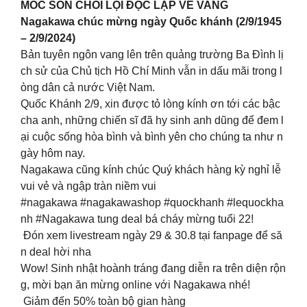
MỐC SON CHÓI LỌI ĐỘC LẬP VẺ VANG
Nagakawa chúc mừng ngày Quốc khánh (2/9/1945
– 2/9/2024)
Bản tuyên ngôn vang lên trên quảng trường Ba Đình lị
ch sử của Chủ tịch Hồ Chí Minh vẫn in dấu mãi trong l
òng dân cả nước Việt Nam.
Quốc Khánh 2/9, xin được tỏ lòng kính ơn tới các bậc
cha anh, những chiến sĩ đã hy sinh anh dũng để đem l
ại cuộc sống hòa bình và bình yên cho chúng ta như n
gày hôm nay.
Nagakawa cũng kính chúc Quý khách hàng kỳ nghỉ lễ
vui vẻ và ngập tràn niềm vui
#nagakawa #nagakawashop #quockhanh #lequockha
nh #Nagakawa tung deal bá cháy mừng tuổi 22!
Đón xem livestream ngày 29 & 30.8 tại fanpage để să
n deal hời nha
Wow! Sinh nhật hoành tráng đang diễn ra trên diện rộn
g, mời bạn ăn mừng online với Nagakawa nhé!
Giảm đến 50% toàn bộ gian hàng