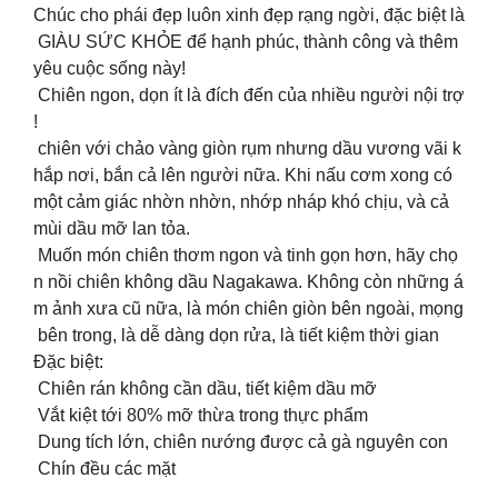
Chúc cho phái đẹp luôn xinh đẹp rạng ngời, đặc biệt là
GIÀU SỨC KHỎE để hạnh phúc, thành công và thêm
yêu cuộc sống này!
Chiên ngon, dọn ít là đích đến của nhiều người nội trợ
!
chiên với chảo vàng giòn rụm nhưng dầu vương vãi k
hắp nơi, bắn cả lên người nữa. Khi nấu cơm xong có
một cảm giác nhờn nhờn, nhớp nháp khó chịu, và cả
mùi dầu mỡ lan tỏa.
Muốn món chiên thơm ngon và tinh gọn hơn, hãy chọ
n nồi chiên không dầu Nagakawa. Không còn những á
m ảnh xưa cũ nữa, là món chiên giòn bên ngoài, mọng
bên trong, là dễ dàng dọn rửa, là tiết kiệm thời gian
Đặc biệt:
Chiên rán không cần dầu, tiết kiệm dầu mỡ
Vắt kiệt tới 80% mỡ thừa trong thực phẩm
Dung tích lớn, chiên nướng được cả gà nguyên con
Chín đều các mặt