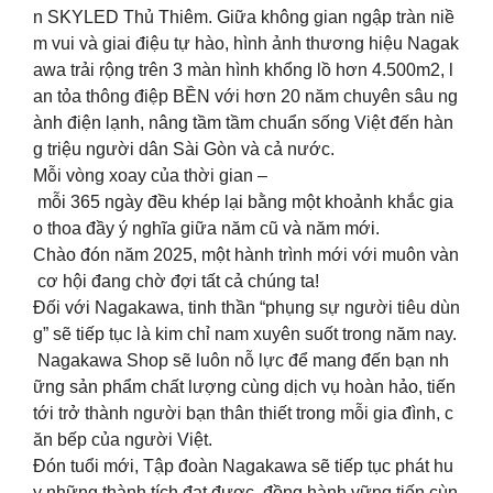
n SKYLED Thủ Thiêm. Giữa không gian ngập tràn niề
m vui và giai điệu tự hào, hình ảnh thương hiệu Nagak
awa trải rộng trên 3 màn hình khổng lồ hơn 4.500m2, l
an tỏa thông điệp BỀN với hơn 20 năm chuyên sâu ng
ành điện lạnh, nâng tầm tầm chuẩn sống Việt đến hàn
g triệu người dân Sài Gòn và cả nước.
Mỗi vòng xoay của thời gian –
mỗi 365 ngày đều khép lại bằng một khoảnh khắc gia
o thoa đầy ý nghĩa giữa năm cũ và năm mới.
Chào đón năm 2025, một hành trình mới với muôn vàn
cơ hội đang chờ đợi tất cả chúng ta!
Đối với Nagakawa, tinh thần “phụng sự người tiêu dùn
g” sẽ tiếp tục là kim chỉ nam xuyên suốt trong năm nay.
Nagakawa Shop sẽ luôn nỗ lực để mang đến bạn nh
ững sản phẩm chất lượng cùng dịch vụ hoàn hảo, tiến
tới trở thành người bạn thân thiết trong mỗi gia đình, c
ăn bếp của người Việt.
Đón tuổi mới, Tập đoàn Nagakawa sẽ tiếp tục phát hu
y những thành tích đạt được, đồng hành vững tiến cùn