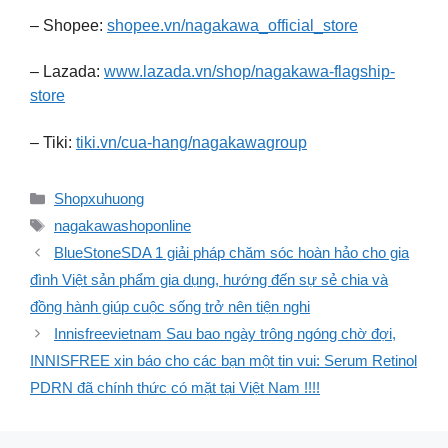
– Shopee:
shopee.vn/nagakawa_official_store
– Lazada:
www.lazada.vn/shop/nagakawa-flagship-
store
– Tiki:
tiki.vn/cua-hang/nagakawagroup
Danh
Shopxuhuong
mục
Thẻ
nagakawashoponline
BlueStoneSDA 1 giải pháp chăm sóc hoàn hảo cho gia
đình Việt sản phẩm gia dụng, hướng đến sự sẻ chia và
đồng hành giúp cuộc sống trở nên tiện nghi
Innisfreevietnam Sau bao ngày trông ngóng chờ đợi,
INNISFREE xin báo cho các bạn một tin vui: Serum Retinol
PDRN đã chính thức có mặt tại Việt Nam !!!!