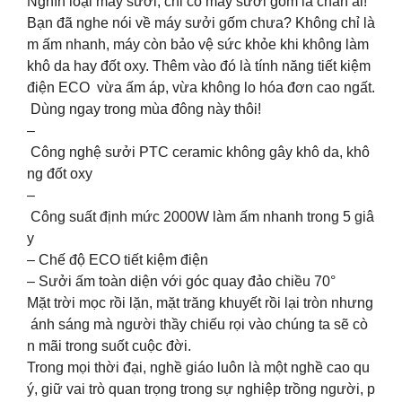
Nghìn loại máy sưởi, chỉ có máy sưởi gốm là chân ái!
Bạn đã nghe nói về máy sưởi gốm chưa? Không chỉ là
m ấm nhanh, máy còn bảo vệ sức khỏe khi không làm
khô da hay đốt oxy. Thêm vào đó là tính năng tiết kiệm
điện ECO vừa ấm áp, vừa không lo hóa đơn cao ngất.
Dùng ngay trong mùa đông này thôi!
–
Công nghệ sưởi PTC ceramic không gây khô da, khô
ng đốt oxy
–
Công suất định mức 2000W làm ấm nhanh trong 5 giâ
y
– Chế độ ECO tiết kiệm điện
– Sưởi ấm toàn diện với góc quay đảo chiều 70°
Mặt trời mọc rồi lặn, mặt trăng khuyết rồi lại tròn nhưng
ánh sáng mà người thầy chiếu rọi vào chúng ta sẽ cò
n mãi trong suốt cuộc đời.
Trong mọi thời đại, nghề giáo luôn là một nghề cao qu
ý, giữ vai trò quan trọng trong sự nghiệp trồng người, p