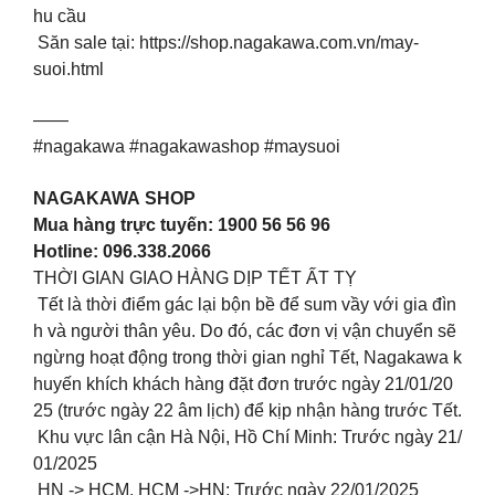
hu cầu
Săn sale tại: https://shop.nagakawa.com.vn/may-
suoi.html
——
#nagakawa #nagakawashop #maysuoi
NAGAKAWA SHOP
Mua hàng trực tuyến: 1900 56 56 96
Hotline: 096.338.2066
THỜI GIAN GIAO HÀNG DỊP TẾT ẤT TỴ
Tết là thời điểm gác lại bộn bề để sum vầy với gia đìn
h và người thân yêu. Do đó, các đơn vị vận chuyển sẽ
ngừng hoạt động trong thời gian nghỉ Tết, Nagakawa k
huyến khích khách hàng đặt đơn trước ngày 21/01/20
25 (trước ngày 22 âm lịch) để kịp nhận hàng trước Tết.
Khu vực lân cận Hà Nội, Hồ Chí Minh: Trước ngày 21/
01/2025
HN -> HCM, HCM ->HN: Trước ngày 22/01/2025