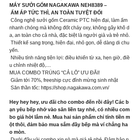
MÁY SƯỞI GỐM NAGAKAWA NEH8389 –
ẤM ÁP TỨC THÌ, AN TOÀN TUYỆT ĐỐI
Công nghệ sưởi gốm Ceramic PTC hiện đại, làm ấm
nhanh chóng mà không đốt cháy oxy, không gây khô d
a, an toàn cho cả nhà, đặc biệt là người già và trẻ nhỏ.
Thiết kế sang trọng, hiện đại, nhỏ gọn, dễ dàng di chu
yển.
Nhiều tính năng tiện lợi: điều khiển từ xa, hẹn giờ, điề
u chỉnh nhiệt độ,…
MUA COMBO TRÚNG “CẢ LÔ” ƯU ĐÃI!
Giảm tới 70%, freeship cực đỉnh mừng sinh nhật
Săn thần tốc: https://shop.nagakawa.com.vn/
Hey hey hey, ưu đãi cho combo đến rồi đây! Các b
ạn yêu bếp nhớ vào săn liền tay nhé, có nhiều com
bo giá hời lắm nè. Mua hai sản phẩm chỉ tính tiền m
ột thôi, đảm bảo mua sắm đầy bếp mà ví chẳng ha
o mòn.
Dưới đây vài combo xịn sò mà giá rẻ nhé. Đảm bảo n