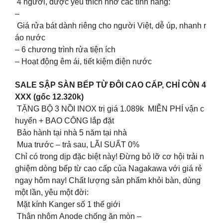
4 người, được yêu thích nhờ các tính năng:
–
Giá rửa bát dành riêng cho người Việt, dễ úp, nhanh r
áo nước
– 6 chương trình rửa tiện ích
– Hoạt động êm ái, tiết kiệm điện nước
SALE SẬP SÀN BẾP TỪ ĐÔI CAO CẤP, CHỈ CÒN 4
XXX (gốc 12.320k)
TẶNG BỘ 3 NỒI INOX trị giá 1.089k MIỄN PHÍ vận c
huyển + BAO CÔNG lắp đặt
Bảo hành tại nhà 5 năm tại nhà
Mua trước – trả sau, LÃI SUẤT 0%
Chỉ có trong dịp đặc biệt này! Đừng bỏ lỡ cơ hội trải n
ghiệm dòng bếp từ cao cấp của Nagakawa với giá rẻ
ngay hôm nay! Chất lượng sản phẩm khỏi bàn, dùng
một lần, yêu một đời:
Mặt kính Kanger số 1 thế giới
Thân nhôm Anode chống ăn mòn –