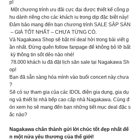
p!
Một chương trình ưu đãi cực đại được thiết kế công p
hu dành riêng cho các khách iu trong dịp đặc biệt này!
Đảm bảo mang đến bạn chương trình SALE SẬP SÀN
– GIÁ TỐT NHẤT – CHƯA TỪNG CÓ.
Và Nagakawa Shop sẽ bật mí deal hời trong bài viết g
ần nhất. Đừng quên follow fanpage để không bỏ lỡ bất
kỳ thông tin sốt dẻo nào nhé!
78.000 khách iu đã đặt lịch săn sale tại Nagakawa Sh
op!
Bạn đã sẵn sàng hòa mình vào buổi concert này chưa
?
Sẽ có sự tham gia của các IDOL điện gia dụng, gia dụ
ng và thiết bị nhà bếp cao cấp nhà Nagakawa. Cùng đ
ón xem họ sẽ mang đến bạn những tiết mục deal đặc s
ắc nào?
Nagakawa chân thành gửi lời chúc tốt đẹp nhất đế
n một nửa yêu thương của thế giới!