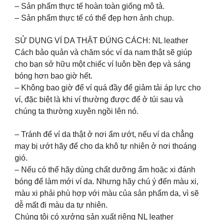
– Sản phẩm thực tế hoàn toàn giống mô tả.
– Sản phẩm thực tế có thể đẹp hơn ảnh chụp.
SỬ DỤNG VÍ DA THẬT ĐÚNG CÁCH: NL leather
Cách bảo quản và chăm sóc ví da nam thật sẽ giúp
cho bạn sở hữu một chiếc ví luôn bền đẹp và sáng
bóng hơn bao giờ hết.
– Không bao giờ để ví quá đầy để giảm tải áp lực cho
ví, đặc biệt là khi ví thường được để ở túi sau và
chúng ta thường xuyên ngồi lên nó.
– Tránh để ví da thật ở nơi ẩm ướt, nếu ví da chẳng
may bị ướt hãy để cho da khô tự nhiên ở nơi thoáng
gió.
– Nếu có thể hãy dùng chất dưỡng ẩm hoặc xi đánh
bóng để làm mới ví da. Nhưng hãy chú ý đến màu xi,
màu xi phải phù hợp với màu của sản phẩm da, vì sẽ
dễ mất đi màu da tự nhiên.
Chúng tôi có xưởng sản xuất riêng NL leather