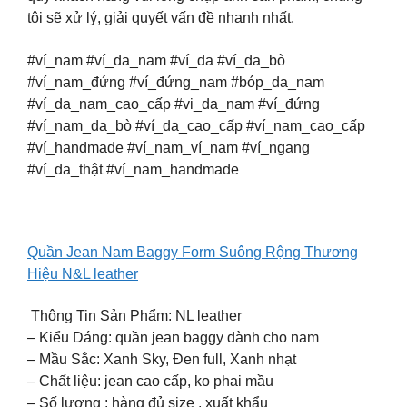
tôi sẽ xử lý, giải quyết vấn đề nhanh nhất.
#ví_nam #ví_da_nam #ví_da #ví_da_bò
#ví_nam_đứng #ví_đứng_nam #bóp_da_nam
#ví_da_nam_cao_cấp #vi_da_nam #ví_đứng
#ví_nam_da_bò #ví_da_cao_cấp #ví_nam_cao_cấp
#ví_handmade #ví_nam_ví_nam #ví_ngang
#ví_da_thật #ví_nam_handmade
Quần Jean Nam Baggy Form Suông Rộng Thương
Hiệu N&L leather
️ Thông Tin Sản Phẩm: NL leather
– Kiểu Dáng: quần jean baggy dành cho nam
– Mầu Sắc: Xanh Sky, Đen full, Xanh nhạt
– Chất liệu: jean cao cấp, ko phai mầu
– Số lượng : hàng đủ size , xuất khẩu