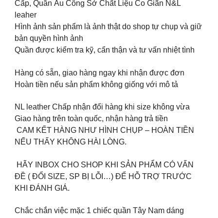
Cấp, Quần Âu Công Sở Chất Liệu Co Giãn N&L
leaher
Hình ảnh sản phẩm là ảnh thật do shop tự chụp và giữ
bản quyền hình ảnh
Quần được kiểm tra kỹ, cẩn thận và tư vấn nhiệt tình
Hàng có sẵn, giao hàng ngay khi nhận được đơn
Hoàn tiền nếu sản phẩm không giống với mô tả
NL leather Chấp nhận đổi hàng khi size không vừa
Giao hàng trên toàn quốc, nhận hàng trả tiền
️ CAM KẾT HÀNG NHƯ HÌNH CHỤP – HOÀN TIỀN
NẾU THẤY KHÔNG HÀI LÒNG.
️ HÃY INBOX CHO SHOP KHI SẢN PHẨM CÓ VẤN
ĐỀ ( ĐỔI SIZE, SP BỊ LỖI…) ĐỂ HỖ TRỢ TRƯỚC
KHI ĐÁNH GIÁ.
Chắc chắn việc mặc 1 chiếc quần Tây Nam dáng