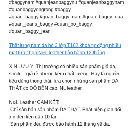
#baggynam #quạnjeanbaggynu #quanjeanbaggynam
#quanbaggyongrong #baggy
#quan_baggy #quan_baggy_nam #quan_baggy_nua
#quan_jeans_baggy #quan_bo_baggy
#quan_baggy_jean
Thắt lưng nam da bò 3 lớp T102 khoá tự động nhiều
mặt lựa chọn N&L leather bảo hành 12 tháng
XIN LƯU Ý: Thị trường có nhiều sản phẩm giả da,
simili… giá rẻ nhưng kém chất lượng. Hãy là người
tiêu dùng thông thái, lựa chọn những sản phẩm DA
THẬT có ĐỘ BỀN cao. NL leather
N&L Leather CAM KẾT:
️ Chỉ sản bán sản phẩm DA THẬT. Phát hiện gian dối
xin đền tiền gấp 10 lần.
️ Sản phẩm đều được bảo hành 12 tháng về da.