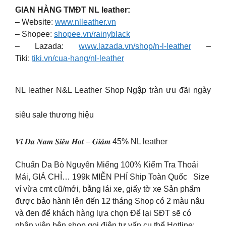
GIAN HÀNG TMĐT NL leather:
– Website:
www.nlleather.vn
– Shopee:
shopee.vn/rainyblack
– Lazada:
www.lazada.vn/shop/n-l-leather
–
Tiki:
tiki.vn/cua-hang/nl-leather
NL leather N&L Leather Shop Ngập tràn ưu đãi ngày
siêu sale thương hiệu
𝑽𝒊́ 𝑫𝒂 𝑵𝒂𝒎 𝑺𝒊𝒆̂𝒖 𝑯𝒐𝒕 – 𝑮𝒊𝒂̉𝒎 45% NL leather
Chuẩn Da Bò Nguyên Miếng 100% Kiểm Tra Thoải
Mái, GIÁ CHỈ… 199k MIỄN PHÍ Ship Toàn Quốc Size
ví vừa cmt cũ/mới, bằng lái xe, giấy tờ xe Sản phẩm
được bảo hành lên đến 12 tháng Shop có 2 màu nâu
và đen để khách hàng lựa chọn Để lại SĐT sẽ có
nhân viên bên shop gọi điện tư vấn cụ thể Hotline: