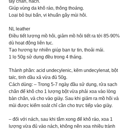
tay chân, nách.
Giúp vùng da khô ráo, thông thoáng.
Loại bỏ bụi bẩn, vi khuẩn gây mùi hôi.
NL leather
Điều tiết lượng mồ hôi, giảm mồ hôi tiết ra tới 85-90%
dù hoạt động liên tục.
Tạo hương tự nhiên giúp bạn tự tin, thoải mái.
1 lọ 50g sử dụng đều trong 4 tháng.
Thành phần: acid undecylenic, kẽm undecylenat, bột
talc, tinh dầu xả vừa đủ 50g.
Cách dùng: – Trong 5-7 ngày đầu sử dụng, rửa sạch
chân để khô cho 1 lượng bột vừa phải xoa vào lòng
bàn chân, và cho vào giày. Sau khi giảm ra mồ hôi và
mùi được kiểm soát chỉ cần cho trực tiếp vào giày.
– đối với nách, sau khi tắm xong để khô ráo, xoa 1
lượng vừa đủ vào nách, không nên xoa nhiều tránh