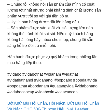
– Chúng tôi không nói sản phẩm của mình có chất
lượng tốt nhất nhưng phải khẳng định chất lượng sản
phẩm vượt trội so với giá tiền bỏ ra.
– Uy tín bán hàng được đặt lên hàng đầu.
– Sản phẩm được sản xuất với số lượng lớn nên
không thể tránh khỏi sai sót. Nếu quý khách hàng
không hài lòng hãy inbox cho shop, chúng tôi sẵn
sàng hỗ trợ đổi trả miễn phí.
Hân hạnh được phục vụ quý khách trong những lần
mua hàng tiếp theo.
#vidabo #vidabothat #vidanam #vidathat
#vidathathanoi #vidahanoi #bopdabo #bopda #vida
#bopdathat #bopdanam #quatangvida #vidabohanoi
#vidabocaocap #vidaboxin #vidacaocap
Bột Khử Mùi Hôi Chân, Hôi Nách, Dứt Mùi Hôi Chân
Và Nách CHC 50G Thương Hiệu N&L Leather