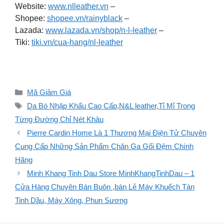
Website:
www.nlleather.vn
–
Shopee:
shopee.vn/rainyblack
–
Lazada:
www.lazada.vn/shop/n-l-leather
–
Tiki:
tiki.vn/cua-hang/nl-leather
Danh
Mã Giảm Giá
mục
Thẻ
Da Bò Nhập Khẩu Cao Cấp
,
N&L leather
,
Tỉ Mỉ Trong
Từng Đường Chỉ Nét Khâu
Pierre Cardin Home Là 1 Thương Mại Điện Tử Chuyên
Cung Cấp Những Sản Phẩm Chăn Ga Gối Đệm Chính
Hãng
Minh Khang Tinh Dau Store MinhKhangTinhDau – 1
Cửa Hàng Chuyên Bán Buôn ,bán Lẻ Máy Khuếch Tán
Tinh Dầu, Máy Xông, Phun Sương