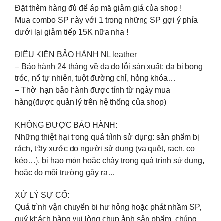
Đặt thêm hàng đủ để áp mã giảm giá của shop !
Mua combo SP này với 1 trong những SP gợi ý phía
dưới lại giảm tiếp 15K nữa nha !
ĐIỀU KIỆN BẢO HÀNH NL leather
– Bảo hành 24 tháng về da do lỗi sản xuất: da bị bong
tróc, nổ tự nhiên, tuột đường chỉ, hỏng khóa…
– Thời hạn bảo hành được tính từ ngày mua
hàng(được quản lý trên hệ thống của shop)
KHÔNG ĐƯỢC BẢO HÀNH:
Những thiệt hại trong quá trình sử dụng: sản phẩm bị
rách, trầy xước do người sử dụng (va quệt, rạch, co
kéo…), bị hao mòn hoặc cháy trong quá trình sử dụng,
hoặc do môi trường gây ra…
XỬ LÝ SỰ CỐ:
Quá trình vận chuyển bi hư hỏng hoặc phát nhầm SP,
quý khách hàng vui lòng chụp ảnh sản phẩm, chúng