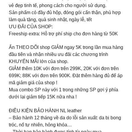
vẻ đẹp tinh tế, phong cách cho người sử dụng.
Sản phẩm có đầy đủ hộp, đóng gói cẩn thận, phù hợp
làm quà tặng, quà sinh nhật, ngày lễ, tết
ƯU ĐÃI CỦA SHOP:
Freeship extra: Hỗ trợ phí ship cho đơn hàng từ 50K
Ấn THEO DÕI shop GIẢM ngay 5K trong lần mua hàng
đầu tiên và nhận nhiều ưu đãi các chương trình
KHUYẾN MÃI lớn của shop.
GIẢM thêm 10K với đơn trên 299K, 20K với đơn trên
699K; 88K với đơn trên 900K. Đặt thêm hàng đủ để áp
mã giảm giá của shop !
Mua combo SP này với 1 trong những SP gợi ý phía
dưới lại giảm tiếp 15K nữa nha !
ĐIỀU KIỆN BẢO HÀNH NL leather
– Bảo hành 12 tháng về da do lỗi sản xuất: da bị bong
tróc, nổ tự nhiên, hỏng khóa…
– Thời hạn bảo hành được tính từ ngày mua