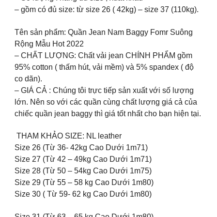
– gồm có đủ size: từ size 26 ( 42kg) – size 37 (110kg).
Tên sản phẩm: Quần Jean Nam Baggy Fomr Suông
Rộng Mẫu Hot 2022
– CHẤT LƯỢNG: Chất vải jean CHÍNH PHẨM gồm
95% cotton ( thấm hút, vải mềm) và 5% spandex ( độ
co dãn).
– GIÁ CẢ : Chúng tôi trực tiếp sản xuất với số lượng
lớn. Nên so với các quần cùng chất lượng giá cả của
chiếc quần jean baggy thì giá tốt nhất cho bạn hiện tại.
️ THAM KHẢO SIZE: NL leather
Size 26 (Từ 36- 42kg Cao Dưới 1m71)
Size 27 (Từ 42 – 49kg Cao Dưới 1m71)
Size 28 (Từ 50 – 54kg Cao Dưới 1m75)
Size 29 (Từ 55 – 58 kg Cao Dưới 1m80)
Size 30 ( Từ 59- 62 kg Cao Dưới 1m80)
Size 31 (Từ 63 – 65 kg Cao Dưới 1m80)