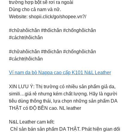
trường hợp bột sẽ rơi ra ngoài
Dùng cho cả nam và nữ.
Website: shopii.click/go/shopee.vn?/
#chữahôichân #thốichân #chốnghôichân
#cáchtrịhôichân
#chữahôichân #thốichân #chốnghôichân
#cáchtrịhôichân
Ví nam da bò Nappa cao cấp K101 N&L Leather
XIN LƯU Ý: Thị trường có nhiều sản phẩm giả da,
simili…giá rẻ nhưng kém chất lượng. Hãy là người
tiêu dùng thông thái, lựa chọn những sản phẩm DA
THẬT có ĐỘ BỀN cao. NL leather
N&L Leather cam kết:
️ Chỉ sản bán sản phẩm DA THẬT. Phát hiện gian dối