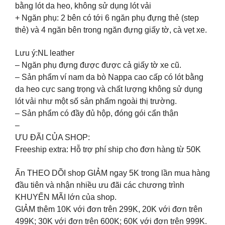
bằng lót da heo, không sử dụng lót vải
+ Ngăn phụ: 2 bên có tới 6 ngăn phụ đựng thẻ (step
thẻ) và 4 ngăn bên trong ngăn đựng giấy tờ, cà vẹt xe.
Lưu ý:NL leather
– Ngăn phụ đựng được được cả giấy tờ xe cũ.
– Sản phẩm ví nam da bò Nappa cao cấp có lót bằng
da heo cực sang trọng và chất lượng không sử dụng
lót vải như một số sản phẩm ngoài thị trường.
– Sản phẩm có đầy đủ hộp, đóng gói cẩn thận
–
ƯU ĐÃI CỦA SHOP:
Freeship extra: Hỗ trợ phí ship cho đơn hàng từ 50K
Ấn THEO DÕI shop GIẢM ngay 5K trong lần mua hàng
đầu tiên và nhận nhiều ưu đãi các chương trình
KHUYẾN MÃI lớn của shop.
GIẢM thêm 10K với đơn trên 299K, 20K với đơn trên
499K; 30K với đơn trên 600K; 60K với đơn trên 999K.