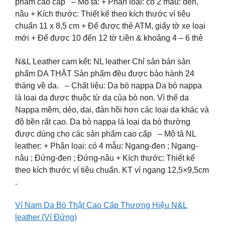
phẩm cao cấp – Mô tả: + Phân loại: có 2 màu: đen,
nâu + Kích thước: Thiết kế theo kích thước ví tiêu
chuẩn 11 x 8,5 cm + Để được thẻ ATM, giấy tờ xe loại
mới + Để được 10 đến 12 tờ t.iền & khoảng 4 – 6 thẻ
N&L Leather cam kết: NL leather Chỉ sản bán sản
phẩm DA THẬT Sản phẩm đều được bảo hành 24
tháng về da. – Chất liệu: Da bò nappa Da bò nappa
là loại da được thuộc từ da của bò non. Vì thế da
Nappa mềm, dẻo, dai, đàn hồi hơn các loại da khác và
độ bền rất cao. Da bò nappa là loại da bò thường
được dùng cho các sản phẩm cao cấp – Mô tả NL
leather: + Phân loại: có 4 mẫu: Ngang-đen ; Ngang-
nâu ; Đứng-đen ; Đứng-nâu + Kích thước: Thiết kế
theo kích thước ví tiêu chuẩn. KT ví ngang 12,5×9,5cm
.
Ví Nam Da Bò Thật Cao Cấp Thương Hiệu N&L
leather (Ví Đứng)