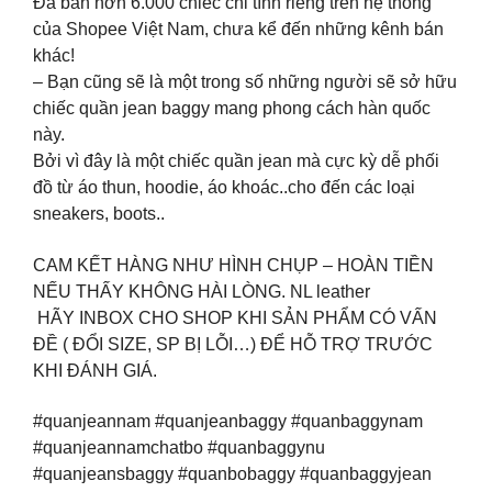
Đã bán hơn 6.000 chiếc chỉ tính riêng trên hệ thống
của Shopee Việt Nam, chưa kể đến những kênh bán
khác!
– Bạn cũng sẽ là một trong số những người sẽ sở hữu
chiếc quần jean baggy mang phong cách hàn quốc
này.
Bởi vì đây là một chiếc quần jean mà cực kỳ dễ phối
đồ từ áo thun, hoodie, áo khoác..cho đến các loại
sneakers, boots..
CAM KẾT HÀNG NHƯ HÌNH CHỤP – HOÀN TIỀN
NẾU THẤY KHÔNG HÀI LÒNG. NL leather
️ HÃY INBOX CHO SHOP KHI SẢN PHẨM CÓ VẤN
ĐỀ ( ĐỔI SIZE, SP BỊ LỖI…) ĐỂ HỖ TRỢ TRƯỚC
KHI ĐÁNH GIÁ.
#quanjeannam #quanjeanbaggy #quanbaggynam
#quanjeannamchatbo #quanbaggynu
#quanjeansbaggy #quanbobaggy #quanbaggyjean