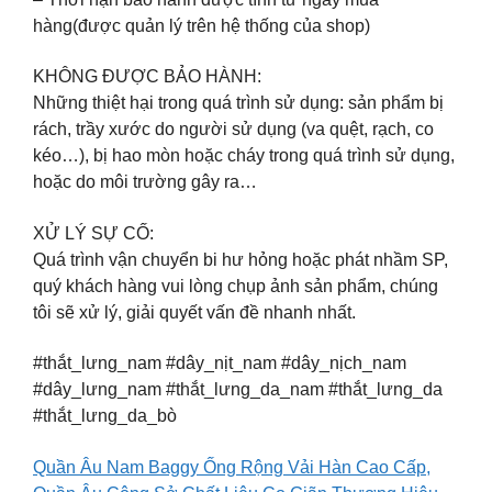
hàng(được quản lý trên hệ thống của shop)
KHÔNG ĐƯỢC BẢO HÀNH:
Những thiệt hại trong quá trình sử dụng: sản phẩm bị
rách, trầy xước do người sử dụng (va quệt, rạch, co
kéo…), bị hao mòn hoặc cháy trong quá trình sử dụng,
hoặc do môi trường gây ra…
XỬ LÝ SỰ CỐ:
Quá trình vận chuyển bi hư hỏng hoặc phát nhầm SP,
quý khách hàng vui lòng chụp ảnh sản phẩm, chúng
tôi sẽ xử lý, giải quyết vấn đề nhanh nhất.
#thắt_lưng_nam #dây_nịt_nam #dây_nịch_nam
#dây_lưng_nam #thắt_lưng_da_nam #thắt_lưng_da
#thắt_lưng_da_bò
Quần Âu Nam Baggy Ống Rộng Vải Hàn Cao Cấp,