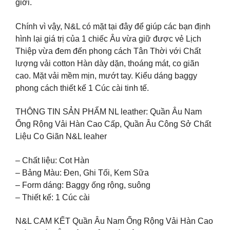
giới.
Chính vì vậy, N&L có mặt tại đây để giúp các bạn định
hình lại giá trị của 1 chiếc Âu vừa giữ được vẻ Lịch
Thiệp vừa đem đến phong cách Tân Thời với Chất
lượng vải cotton Hàn dày dặn, thoáng mát, co giãn
cao. Mặt vải mềm mịn, mướt tay. Kiểu dáng baggy
phong cách thiết kế 1 Cúc cài tinh tế.
THÔNG TIN SẢN PHẨM NL leather: Quần Âu Nam
Ống Rộng Vải Hàn Cao Cấp, Quần Âu Công Sở Chất
Liệu Co Giãn N&L leaher
– Chất liệu: Cot Hàn
– Bảng Màu: Đen, Ghi Tối, Kem Sữa
– Form dáng: Baggy ống rộng, suông
– Thiết kế: 1 Cúc cài
N&L CAM KẾT Quần Âu Nam Ống Rộng Vải Hàn Cao