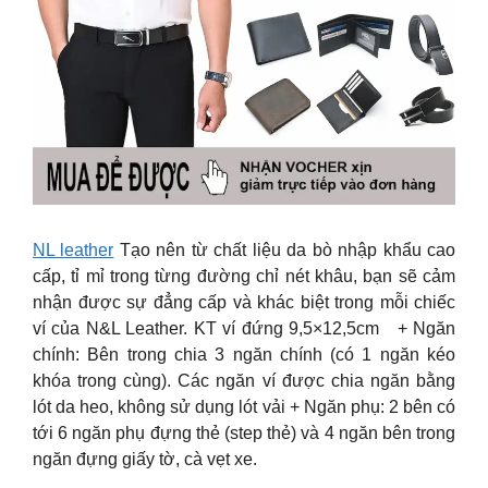
NL leather
Tạo nên từ chất liệu da bò nhập khẩu cao
cấp, tỉ mỉ trong từng đường chỉ nét khâu, bạn sẽ cảm
nhận được sự đẳng cấp và khác biệt trong mỗi chiếc
ví của N&L Leather. KT ví đứng 9,5×12,5cm + Ngăn
chính: Bên trong chia 3 ngăn chính (có 1 ngăn kéo
khóa trong cùng). Các ngăn ví được chia ngăn bằng
lót da heo, không sử dụng lót vải + Ngăn phụ: 2 bên có
tới 6 ngăn phụ đựng thẻ (step thẻ) và 4 ngăn bên trong
ngăn đựng giấy tờ, cà vẹt xe.