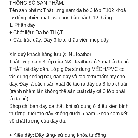
THÔNG SỐ SẢN PHẨM:
Tên sản phẩm: Thắt lưng nam da bò 3 lớp T102 khoá
tự động nhiều mặt lựa chọn bảo hành 12 tháng
1. Phần dây:
+ Chất liệu: Da bò THẬT
+ Cấu trúc dây: Dây 3 lớp, khâu viền mép dây.
Xin quý khách hàng lưu ý: NL leather
Thắt lưng nam 3 lớp của N&L leather có 2 mặt là da bò
THẬT rất dày dặn. Lớp giữa sử dụng MẾCH/PVC có
tác dụng chống bai, dãn dây và tạo form thẩm mỹ cho
dây. Đây là cách sản xuất để tạo ra dây da 3 lớp chuẩn
(tránh nhầm lẫn không thể sản xuất dây cả 3 lớp phải
là da bò)
Shop chỉ bán dây da thật, khi sử dụng ở điều kiện bình
thường, tuổi thọ dây không dưới 5 năm. Shop cam kết
về chất lượng của dây da.
+ Kiểu dây: Dây tăng- sử dụng khóa tự động