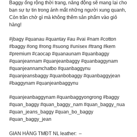
Baggy ống rộng thời trang, năng động sẽ mang lại cho
bạn sự tự tin trong ánh mắt những người xung quanh,
Còn trần chờ gì mà không thêm sản phẩm vào giỏ
hàng!
#jbagy #quanau #quantay #au #vai #nam #cotton
#baggy #ong #rong #suong #unisex #trang #kem
#premium #caocap #quanaunam #quanbaggy
#quanjeannam #quanjeanbaggy #quanbaggynam
#quanjeannamchatbo #quanbaggynu
#quanjeansbaggy #quanbobaggy #quanbaggyjean
#baggynam #quạnjeanbaggynu
#quanjeanbaggynam #quanbaggyongrong #baggy
#quan_baggy #quan_baggy_nam #quan_baggy_nua
#quan_jeans_baggy #quan_bo_baggy
#quan_baggy_jean
GIAN HÀNG TMĐT NL leather: –