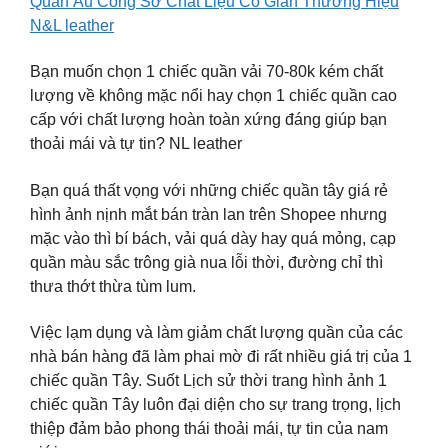
Quần Âu Công Sở Chất Liệu Co Giãn Thương Hiệu
N&L leather
Bạn muốn chọn 1 chiếc quần vải 70-80k kém chất
lượng về không mặc nổi hay chọn 1 chiếc quần cao
cấp với chất lượng hoàn toàn xứng đáng giúp bạn
thoải mái và tự tin? NL leather
Bạn quá thất vọng với những chiếc quần tây giá rẻ
hình ảnh nịnh mắt bán tràn lan trên Shopee nhưng
mặc vào thì bí bách, vải quá dày hay quá mỏng, cạp
quần màu sắc trông già nua lỗi thời, đường chỉ thì
thưa thớt thừa tùm lum.
Việc lạm dụng và làm giảm chất lượng quần của các
nhà bán hàng đã làm phai mờ đi rất nhiều giá trị của 1
chiếc quần Tây. Suốt Lịch sử thời trang hình ảnh 1
chiếc quần Tây luôn đại diện cho sự trang trọng, lịch
thiệp đảm bảo phong thái thoải mái, tự tin của nam