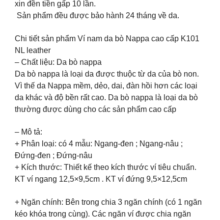
xin đền tiền gấp 10 lần.
️ Sản phẩm đều được bảo hành 24 tháng về da.
Chi tiết sản phẩm Ví nam da bò Nappa cao cấp K101
NL leather
– Chất liệu: Da bò nappa
Da bò nappa là loại da được thuộc từ da của bò non.
Vì thế da Nappa mềm, dẻo, dai, đàn hồi hơn các loại
da khác và độ bền rất cao. Da bò nappa là loại da bò
thường được dùng cho các sản phẩm cao cấp
– Mô tả:
+ Phân loại: có 4 mẫu: Ngang-đen ; Ngang-nâu ;
Đứng-đen ; Đứng-nâu
+ Kích thước: Thiết kế theo kích thước ví tiêu chuẩn.
KT ví ngang 12,5×9,5cm . KT ví đứng 9,5×12,5cm
+ Ngăn chính: Bên trong chia 3 ngăn chính (có 1 ngăn
kéo khóa trong cùng). Các ngăn ví được chia ngăn