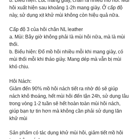
b. Biểu hiện: Lúc mang giày, chân ra nhiều mồ hôi. Mùi
hôi xuất hiện sau khoảng 1-2h mang giày. Ở cấp độ
này, sử dụng xịt khử mùi không còn hiệu quả nữa.
Cấp độ 3 của hôi chân NL leather
a. Mùi: Bây giờ không phải là mùi hôi nữa, mà là mùi
thối.
b. Biểu hiện: Đổ mồ hôi nhiều mỗi khi mang giày, có
mùi thối mỗi khi tháo giày. Mang dép mà vẫn bị mùi
khó chịu.
Hôi Nách:
Giảm đến 90% mồ hôi nách tiết ra nhờ đó sẽ giúp
nách khô thoáng, hết mùi hôi đến tận 24h, sử dụng lâu
trong vòng 1-2 tuần sẽ hết hoàn toàn mùi hôi nách,
giúp bạn tự tin hơn mà không cần phải sử dụng lăn
khử mùi
Sản phẩm có tác dụng khử mùi hôi, giảm tiết mồ hôi