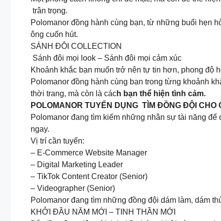
trân trọng.
Polomanor đồng hành cùng bạn, từ những buổi hẹn hò 
ông cuốn hút.
SÁNH ĐÔI COLLECTION
Sánh đôi mọi look – Sánh đôi mọi cảm xúc
Khoảnh khắc bạn muốn trở nên tự tin hơn, phong độ hơ
Polomanor đồng hành cùng bạn trong từng khoảnh khắ
thời trang, mà còn là các
h bạn thể hiện tình cảm.
POLOMANOR TUYỂN DỤNG TÌM ĐỒNG ĐỘI CHO 
Polomanor đang tìm kiếm những nhân sự tài năng để c
ngay.
Vị trí cần tuyển:
– E-Commerce Website Manager
– Digital Marketing Leader
– TikTok Content Creator (Senior)
– Videographer (Senior)
Polomanor đang tìm những đồng đội dám làm, dám thử
KHỞI ĐẦU NĂM MỚI – TINH THẦN MỚI