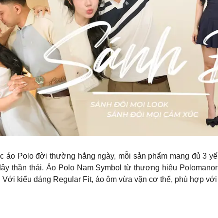
ếc áo Polo đời thường hằng ngày, mỗi sản phẩm mang đủ 3 yế
ậy thần thái. Áo Polo Nam Symbol từ thương hiệu Polomanor đư
. Với kiểu dáng Regular Fit, áo ôm vừa vặn cơ thể, phù hợp vớ