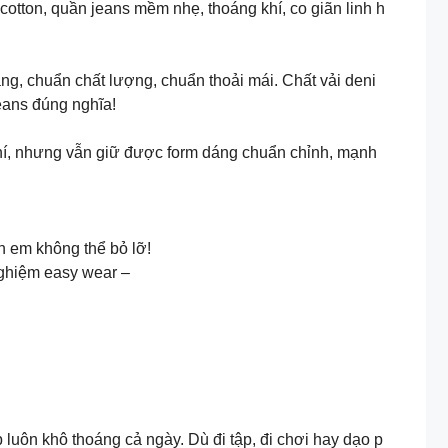
cotton, quần jeans mềm nhẹ, thoáng khí, co giãn linh h
g, chuẩn chất lượng, chuẩn thoải mái. Chất vải deni
eans đúng nghĩa!
hí, nhưng vẫn giữ được form dáng chuẩn chỉnh, mạnh
 em không thể bỏ lỡ!
nghiệm easy wear –
luôn khô thoáng cả ngày. Dù đi tập, đi chơi hay dạo p