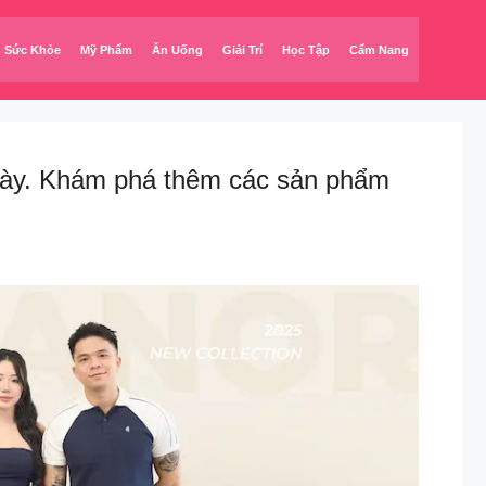
Sức Khỏe
Mỹ Phẩm
Ăn Uống
Giải Trí
Học Tập
Cẩm Nang
 này. Khám phá thêm các sản phẩm