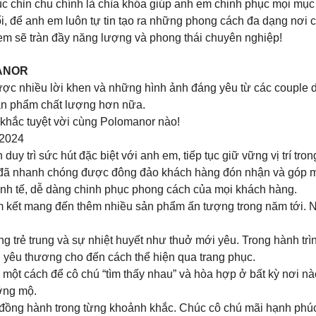
ục chỉn chu chính là chìa khóa giúp anh em chinh phục mọi mục
, để anh em luôn tự tin tạo ra những phong cách đa dạng nơi 
 em sẽ tràn đầy năng lượng và phong thái chuyên nghiệp!
MANOR
c nhiều lời khen và những hình ảnh đáng yêu từ các couple di
sản phẩm chất lượng hơn nữa.
khắc tuyệt vời cùng Polomanor nào!
2024
uy trì sức hút đặc biệt với anh em, tiếp tục giữ vững vị trí tr
đã nhanh chóng được đông đảo khách hàng đón nhận và góp mặ
tinh tế, dễ dàng chinh phục phong cách của mọi khách hàng.
 kết mang đến thêm nhiều sản phẩm ấn tượng trong năm tới. Nế
ợng trẻ trung và sự nhiệt huyết như thuở mới yêu. Trong hành t
ch yêu thương cho đến cách thể hiện qua trang phục.
 là một cách để cô chú “tìm thấy nhau” và hòa hợp ở bất kỳ nơi
ỡng mộ.
 đồng hành trong từng khoảnh khắc. Chúc cô chú mãi hạnh phú