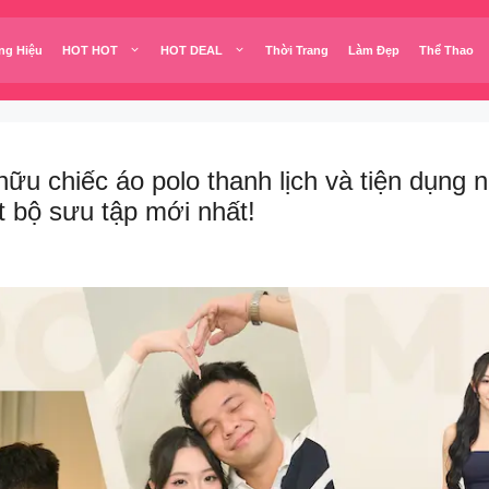
ng Hiệu
HOT HOT
HOT DEAL
Thời Trang
Làm Đẹp
Thể Thao
ữu chiếc áo polo thanh lịch và tiện dụng
 bộ sưu tập mới nhất!