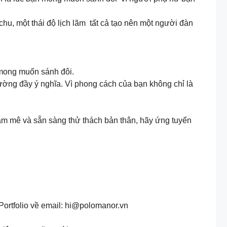
u, một thái độ lịch lãm tất cả tạo nên một người đàn
 mong muốn sánh đôi.
ờng đầy ý nghĩa. Vì phong cách của bạn không chỉ là
am mê và sẵn sàng thử thách bản thân, hãy ứng tuyển
rtfolio về email:
hi@polomanor.vn