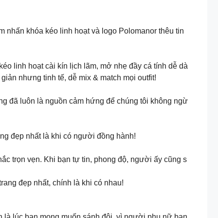
ểm nhấn khóa kéo linh hoạt và logo Polomanor thêu tin
 linh hoạt cài kín lịch lãm, mở nhẹ đầy cá tính dễ dà
iản nhưng tinh tế, dễ mix & match mọi outfit!
àng đã luôn là nguồn cảm hứng để chúng tôi không ngừ
ng đẹp nhất là khi có người đồng hành!
c trọn vẹn. Khi bạn tự tin, phong độ, người ấy cũng s
rang đẹp nhất, chính là khi có nhau!
nh là lúc bạn mong muốn sánh đôi vì người phụ nữ bạn