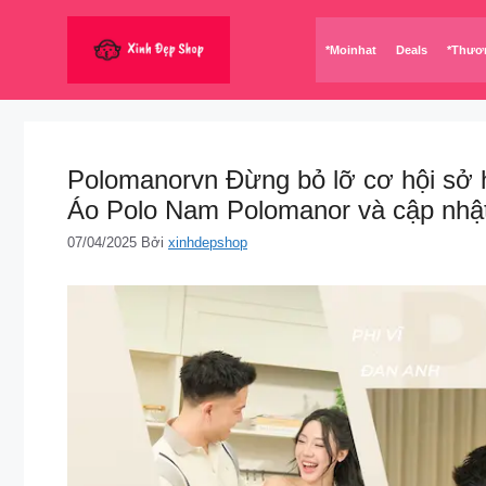
Chuyển
đến
*Moinhat
Deals
*Thươ
nội
dung
Polomanorvn Đừng bỏ lỡ cơ hội sở h
Áo Polo Nam Polomanor và cập nhật
07/04/2025
Bởi
xinhdepshop