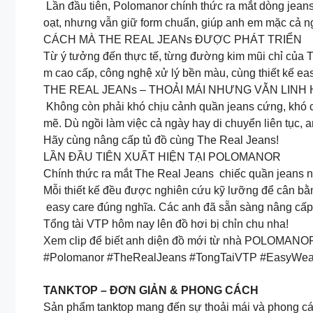
Lần đầu tiên, Polomanor chính thức ra mắt dòng jeans 
oạt, nhưng vẫn giữ form chuẩn, giúp anh em mặc cả ng
CÁCH MÀ THE REAL JEANs ĐƯỢC PHÁT TRIỂN
Từ ý tưởng đến thực tế, từng đường kim mũi chỉ của 
m cao cấp, công nghệ xử lý bền màu, cùng thiết kế ea
THE REAL JEANs – THOẢI MÁI NHƯNG VẪN LINH
Không còn phải khó chịu cảnh quần jeans cứng, khó 
mẽ. Dù ngồi làm việc cả ngày hay di chuyển liên tục, 
Hãy cùng nâng cấp tủ đồ cùng The Real Jeans!
LẦN ĐẦU TIÊN XUẤT HIỆN TẠI POLOMANOR
Chính thức ra mắt The Real Jeans chiếc quần jeans 
Mỗi thiết kế đều được nghiên cứu kỹ lưỡng để cân bằn
easy care đúng nghĩa. Các anh đã sẵn sàng nâng cấp
Tổng tài VTP hôm nay lên đồ hơi bị chỉn chu nha!
Xem clip để biết anh diện đồ mới từ nhà POLOMANO
#Polomanor #TheRealJeans #TongTaiVTP #EasyWe
TANKTOP – ĐƠN GIẢN & PHONG CÁCH
Sản phẩm tanktop mang đến sự thoải mái và phong cách