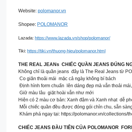
Website:
polomanor.vn
Shopee:
POLOMANOR
Lazada:
https://www.lazada.vn/shop/polomanor/
Tiki:
https://tiki.vn/thuong-hieu/polomanor.html
THE REAL JEANs CHIẾC QUẦN JEANS ĐÚNG NG
Không chỉ là quần jeans đây là The Real Jeans từ
Co giãn thoải mái mặc cả ngày không bí bách
Định hình form chuẩn lên dáng đẹp mà vẫn thoải mái, 
Giữ màu lâu giặt hoài vẫn như mới
Hiện có 2 màu cơ bản: Xanh đậm và Xanh nhạt dễ phố
Mỗi chiếc quần đều được đóng gói chỉn chu, sẵn sàng 
Khám phá ngay tại: https://polomanor.vn/collections/th
CHIẾC JEANS ĐẦU TIÊN CỦA POLOMANOR FOR