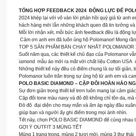
TỔNG HỢP FEEDBACK 2024 ĐỘNG LỰC ĐỂ POL
2024 khép lại với vô vàn lời phản hồi quý giá từ an
hách hàng mới lẫn những khách quen đã tin tưởng và g
Mỗi lời nhận xét, mỗi bức ảnh feedback đều là động l
Cảm ơn anh em đã luôn ủng hộ Polomanor! Mong rằng 
TOP 5 SẢN PHẨM BÁN CHẠY NHẤT POLOMANOR 
Suốt năm qua, các thiết kế chủ đạo của Polomanor vẫn d
iamond mẫu áo mới ra mắt với chất liệu Cotton USA 
Những thiết kế này đều có điểm chung là sự tối giản, 
Polomanor luôn trân trọng sự ủng hộ từ anh em và cam
POLO BASIC DIAMOND – CẶP ĐÔI HOÀN HẢO N
Sự đơn giản trong thiết kế trơn luôn mang lại cảm giác 
Cặp đôi tone màu navy và đỏ đô không chỉ tôn da, mà 
Đỏ đô đại diện cho may mắn và ấm áp ngày đầu xuân, 
giúp bạn và người ấy ghi điểm trong mọi ánh nhìn.
Tết này, chọn POLO BASIC DIAMOND để cùng nhau th
GỢI Ý OUTFIT 3 MÙNG TẾT
Mùng 1 trang trọng, mùng 2 tươi mới, mùng 3 thư thái