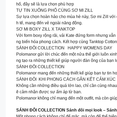
hố, đây sẽ là lựa chọn phù hợp
TỰ TIN XUỐNG PHỐ CÙNG SƠ MI ZILL
Sự lựa chọn hoàn hảo cho mùa hè này, Sơ mi Zill với c
h tế, mang đến vẻ ngoài năng động.
SƠ MI BOXY ZILL X TANKTOP
Với form boxy rộng rãi, vải Kate đứng form nhưng vẫn
ng biến hóa phong cách. Kết hợp cùng Tanktop Cotton 2
SÁNH ĐÔI COLLECTION HAPPY WOMENS DAY
Polomanor gửi lời chúc đến một nửa thế giới luôn xi
ng tạo ra những thiết kế giúp người đàn ông của bạn lu
SÁNH ĐÔI COLLECTION
Polomanor mang đến những thiết kế giúp bạn tự tin hơ
SÁNH ĐÔI KHI PHONG CÁCH GẮN KẾT CẢM XÚC
Không cần những điều quá lớn lao, chỉ cần cùng nhau v
ẽ cảm nhận được sự ấm áp từ bạn.
Polomanor không chỉ mang đến một outfit, mà còn giúp 
SÁNH ĐÔI COLLECTION Sánh đôi mọi look – Sánh
Một phong cách không chỉ để mặc, mà còn để thể hiện