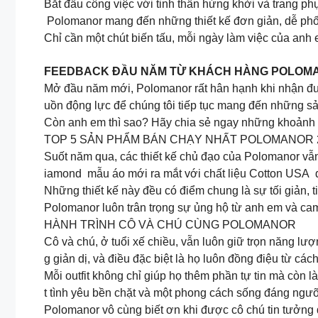
Bắt đầu công việc với tinh thần hứng khởi và trang ph
Polomanor mang đến những thiết kế đơn giản, dễ phối
Chỉ cần một chút biến tấu, mỗi ngày làm việc của anh
FEEDBACK ĐẦU NĂM TỪ KHÁCH HÀNG POLO
Mở đầu năm mới, Polomanor rất hân hạnh khi nhận đượ
uồn động lực để chúng tôi tiếp tục mang đến những 
Còn anh em thì sao? Hãy chia sẻ ngay những khoảnh 
TOP 5 SẢN PHẨM BÁN CHẠY NHẤT POLOMANOR 
Suốt năm qua, các thiết kế chủ đạo của Polomanor vẫn d
iamond mẫu áo mới ra mắt với chất liệu Cotton USA 
Những thiết kế này đều có điểm chung là sự tối giản, 
Polomanor luôn trân trọng sự ủng hộ từ anh em và cam
HÀNH TRÌNH CÔ VÀ CHÚ CÙNG POLOMANOR
Cô và chú, ở tuổi xế chiều, vẫn luôn giữ trọn năng lư
g giản dị, và điều đặc biệt là họ luôn đồng điệu từ cá
Mỗi outfit không chỉ giúp họ thêm phần tự tin mà còn
t tình yêu bền chặt và một phong cách sống đáng ngư
Polomanor vô cùng biết ơn khi được cô chú tin tưởng