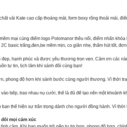
hất vải Kate cao cấp thoáng mát, form boxy rộng thoải mái, đi
 mềm mại cùng điểm logo Polomanor thêu nổi, điểm nhấn khóa kéo
C basic trắng,đen,be mềm mịn, co giãn nhẹ, thấm hút tốt, đơn g
nh đẹp, hạnh phúc và được yêu thương trọn vẹn. Cảm ơn các n
ôn tự tin, lịch lãm khi sánh đôi cùng bạn!
n, phong độ hơn khi sánh bước cùng người thương. Vì thời tra
ào bếp, trao nhau nụ cười, thế là đủ để tạo nên một khoảnh khắ
bạn thể hiện sự trân trọng dành cho người đồng hành. Vì thời t
 đôi mọi cảm xúc
 tình cảm. Khi bạn muốn trở nên tự tin hơn, phong độ hơn, chí