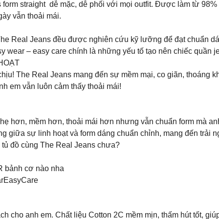
form straight dễ mặc, dễ phối với mọi outfit. Được làm từ 98% 
ày vẫn thoải mái.
The Real Jeans đều được nghiên cứu kỹ lưỡng để đạt chuẩn dán
sy wear – easy care chính là những yếu tố tạo nên chiếc quần j
 HOẠT
chịu! The Real Jeans mang đến sự mềm mại, co giãn, thoáng k
anh em vẫn luôn cảm thấy thoải mái!
nhẹ hơn, mềm hơn, thoải mái hơn nhưng vẫn chuẩn form mà anh
g giữa sự linh hoạt và form dáng chuẩn chỉnh, mang đến trải 
 tủ đồ cùng The Real Jeans chưa?
R bảnh cơ nào nha
arEasyCare
 cho anh em. Chất liệu Cotton 2C mềm mịn, thấm hút tốt, giúp 