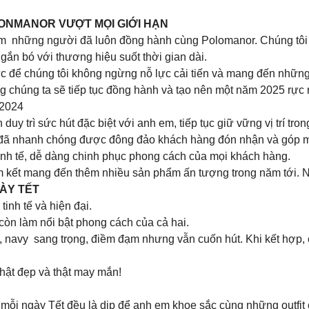
ONMANOR VƯỢT MỌI GIỚI HẠN
h em những người đã luôn đồng hành cùng Polomanor. Chúng tôi
ắn bó với thương hiệu suốt thời gian dài.
ực để chúng tôi không ngừng nỗ lực cải tiến và mang đến nhữn
chúng ta sẽ tiếp tục đồng hành và tạo nên một năm 2025 rực 
2024
uy trì sức hút đặc biệt với anh em, tiếp tục giữ vững vị trí tr
đã nhanh chóng được đông đảo khách hàng đón nhận và góp mặ
tinh tế, dễ dàng chinh phục phong cách của mọi khách hàng.
 kết mang đến thêm nhiều sản phẩm ấn tượng trong năm tới. Nế
GÀY TẾT
tinh tế và hiện đại.
còn làm nổi bật phong cách của cả hai.
navy sang trọng, điềm đạm nhưng vẫn cuốn hút. Khi kết hợp, c
ật đẹp và thật may mắn!
 mỗi ngày Tết đều là dịp để anh em khoe sắc cùng những outfit 