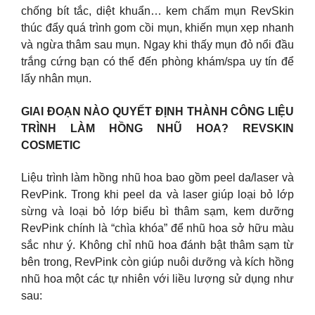
chống bít tắc, diệt khuẩn… kem chấm mụn RevSkin
thúc đẩy quá trình gom cồi mụn, khiến mụn xẹp nhanh
và ngừa thâm sau mụn. Ngay khi thấy mụn đỏ nổi đầu
trắng cứng bạn có thể đến phòng khám/spa uy tín để
lấy nhân mụn.
GIAI ĐOẠN NÀO QUYẾT ĐỊNH THÀNH CÔNG LIỆU
TRÌNH LÀM HỒNG NHŨ HOA? REVSKIN
COSMETIC
Liệu trình làm hồng nhũ hoa bao gồm peel da/laser và
RevPink. Trong khi peel da và laser giúp loại bỏ lớp
sừng và loại bỏ lớp biểu bì thâm sạm, kem dưỡng
RevPink chính là “chìa khóa” để nhũ hoa sở hữu màu
sắc như ý. Không chỉ nhũ hoa đánh bật thâm sạm từ
bên trong, RevPink còn giúp nuôi dưỡng và kích hồng
nhũ hoa một các tự nhiên với liều lượng sử dụng như
sau: