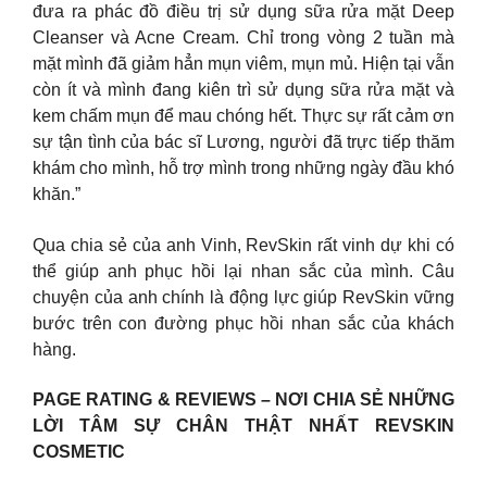
đưa ra phác đồ điều trị sử dụng sữa rửa mặt Deep
Cleanser và Acne Cream. Chỉ trong vòng 2 tuần mà
mặt mình đã giảm hẳn mụn viêm, mụn mủ. Hiện tại vẫn
còn ít và mình đang kiên trì sử dụng sữa rửa mặt và
kem chấm mụn để mau chóng hết. Thực sự rất cảm ơn
sự tận tình của bác sĩ Lương, người đã trực tiếp thăm
khám cho mình, hỗ trợ mình trong những ngày đầu khó
khăn.”
Qua chia sẻ của anh Vinh, RevSkin rất vinh dự khi có
thể giúp anh phục hồi lại nhan sắc của mình. Câu
chuyện của anh chính là động lực giúp RevSkin vững
bước trên con đường phục hồi nhan sắc của khách
hàng.
PAGE RATING & REVIEWS – NƠI CHIA SẺ NHỮNG
LỜI TÂM SỰ CHÂN THẬT NHẤT REVSKIN
COSMETIC