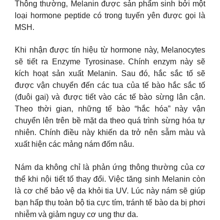
Thông thường, Melanin được sản phẩm sinh bởi một
loại hormone peptide có trong tuyến yên được gọi là
MSH.
Khi nhận được tín hiệu từ hormone này, Melanocytes
sẽ tiết ra Enzyme Tyrosinase. Chính enzym này sẽ
kích hoạt sản xuất Melanin. Sau đó, hắc sắc tố sẽ
được vận chuyển đến các tua của tế bào hắc sắc tố
(đuôi gai) và được tiết vào các tế bào sừng lân cận.
Theo thời gian, những tế bào “hắc hóa” này vận
chuyển lên trên bề mặt da theo quá trình sừng hóa tự
nhiên. Chính điều này khiến da trở nên sẫm màu và
xuất hiện các mảng nám đốm nâu.
Nám da không chỉ là phản ứng thông thường của cơ
thể khi nội tiết tố thay đổi. Việc tăng sinh Melanin còn
là cơ chế bảo vệ da khỏi tia UV. Lúc này nám sẽ giúp
bạn hấp thụ toàn bộ tia cực tím, tránh tế bào da bị phơi
nhiễm và giảm nguy cơ ung thư da.