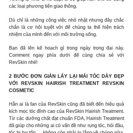
các loại phương tiện giao thông.
Dù chỉ là những công việc nhỏ nhặt nhưng đây chắc
chắn là cơ hội tuyệt vời để chúng ta thể hiện trách
nhiệm của mình đến với môi trường sống.
Bạn đã lên kế hoạch gì trong ngày trọng đại này.
Comment ngay phía dưới để cùng chia sẻ với
RevSkin nhé!
2 BƯỚC ĐƠN GIẢN LẤY LẠI MÁI TÓC DÀY ĐẸP
VỚI REVSKIN HAIRISH TREATMENT REVSKIN
COSMETIC
Hẳn ai là fan của RevSkin cũng đã biết đến hiệu quả
kích mọc tóc đỉnh cao của RevSkin Hairish Treatment.
Từ các dưỡng chất đạt chuẩn FDA, Hairish Treatment
đã giúp cho những ai có vấn đề như rụng tóc, hói đầu,
tóc bị hư tổn,… không còn phải lo lắng về chúng nữa.