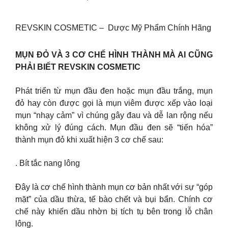
REVSKIN COSMETIC – Dược Mỹ Phẩm Chính Hãng
MỤN ĐỎ VÀ 3 CƠ CHẾ HÌNH THÀNH MÀ AI CŨNG
PHẢI BIẾT REVSKIN COSMETIC
Phát triển từ mụn đầu đen hoặc mụn đầu trắng, mụn
đỏ hay còn được gọi là mụn viêm được xếp vào loại
mụn “nhạy cảm” vì chúng gây đau và dễ lan rộng nếu
không xử lý đúng cách. Mụn đầu đen sẽ “tiến hóa”
thành mụn đỏ khi xuất hiện 3 cơ chế sau:
. Bít tắc nang lông
Đây là cơ chế hình thành mụn cơ bản nhất với sự “góp
mặt” của dầu thừa, tế bào chết và bụi bẩn. Chính cơ
chế này khiến dầu nhờn bị tích tụ bên trong lỗ chân
lông.