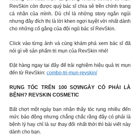
RevSkin còn được quý bác sĩ chia sẻ trên chính trang
cá nhân của mình. Dù chỉ là những story ngắn ngủi
nhưng đây đích thị là lời khen ngợi tuyệt vời nhất dành
cho những cố gắng của đội ngũ bác sĩ RevSkin.
Click vào từng ảnh và cùng khám phá xem bác sĩ đã
nói gì về sản phẩm trị mụn của RevSkin nhé!
Đặt hàng ngay tại đây để trải nghiệm hiệu quả trị mụn
đến từ RevSkin:
combo-tri-mun-revskin/
RỤNG TÓC TRÊN 100 SỢI/NGÀY CÓ PHẢI LÀ
BỆNH? REVSKIN COSMETIC
Bất chợt một ngày bạn nhận thấy tóc rụng nhiều đến
mức báo động nhưng chẳng chắc rằng đây có phải là
bệnh lý hay chỉ là sự thay đổi nhất thời thì bài viết này
dành cho bạn.