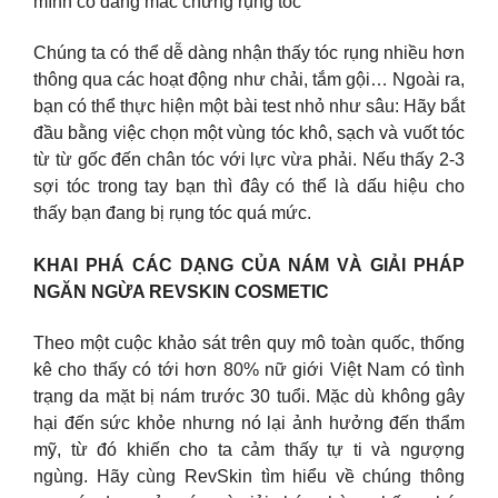
mình có đang mắc chứng rụng tóc
Chúng ta có thể dễ dàng nhận thấy tóc rụng nhiều hơn
thông qua các hoạt động như chải, tắm gội… Ngoài ra,
bạn có thể thực hiện một bài test nhỏ như sâu: Hãy bắt
đầu bằng việc chọn một vùng tóc khô, sạch và vuốt tóc
từ từ gốc đến chân tóc với lực vừa phải. Nếu thấy 2-3
sợi tóc trong tay bạn thì đây có thể là dấu hiệu cho
thấy bạn đang bị rụng tóc quá mức.
KHAI PHÁ CÁC DẠNG CỦA NÁM VÀ GIẢI PHÁP
NGĂN NGỪA REVSKIN COSMETIC
Theo một cuộc khảo sát trên quy mô toàn quốc, thống
kê cho thấy có tới hơn 80% nữ giới Việt Nam có tình
trạng da mặt bị nám trước 30 tuổi. Mặc dù không gây
hại đến sức khỏe nhưng nó lại ảnh hưởng đến thẩm
mỹ, từ đó khiến cho ta cảm thấy tự ti và ngượng
ngùng. Hãy cùng RevSkin tìm hiểu về chúng thông