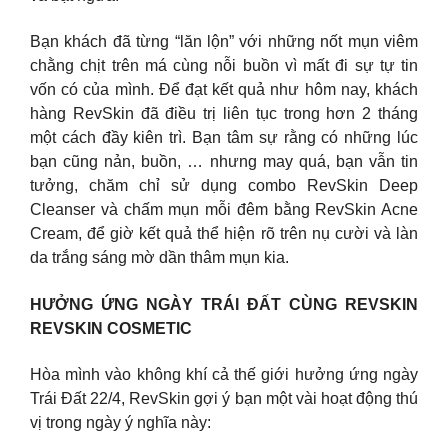
Bạn khách đã từng “lăn lộn” với những nốt mụn viêm
chằng chịt trên má cùng nỗi buồn vì mất đi sự tự tin
vốn có của mình. Để đạt kết quả như hôm nay, khách
hàng RevSkin đã điều trị liên tục trong hơn 2 tháng
một cách đầy kiên trì. Bạn tâm sự rằng có những lúc
bạn cũng nản, buồn, … nhưng may quá, bạn vẫn tin
tưởng, chăm chỉ sử dụng combo RevSkin Deep
Cleanser và chấm mụn mỗi đêm bằng RevSkin Acne
Cream, để giờ kết quả thể hiện rõ trên nụ cười và làn
da trắng sáng mờ dần thâm mụn kia.
HƯỞNG ỨNG NGÀY TRÁI ĐẤT CÙNG REVSKIN
REVSKIN COSMETIC
Hòa mình vào không khí cả thế giới hưởng ứng ngày
Trái Đất 22/4, RevSkin gợi ý bạn một vài hoạt động thú
vị trong ngày ý nghĩa này: