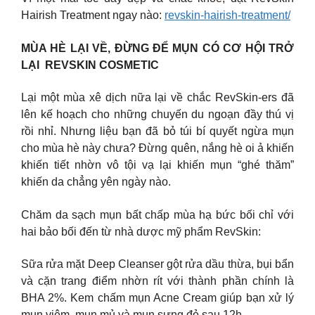
Hairish Treatment ngay nào:
revskin-hairish-treatment/
MÙA HÈ LẠI VỀ, ĐỪNG ĐỂ MỤN CÓ CƠ HỘI TRỞ
LẠI REVSKIN COSMETIC
Lại một mùa xê dịch nữa lại về chắc RevSkin-ers đã
lên kế hoạch cho những chuyến du ngoạn đầy thú vị
rồi nhỉ. Nhưng liệu bạn đã bỏ túi bí quyết ngừa mụn
cho mùa hè này chưa? Đừng quên, nắng hè oi ả khiến
khiến tiết nhờn vô tội vạ lại khiến mụn “ghé thăm”
khiến da chẳng yên ngày nào.
Chăm da sạch mụn bất chấp mùa hạ bức bối chỉ với
hai bảo bối đến từ nhà dược mỹ phẩm RevSkin:
Sữa rửa mặt Deep Cleanser gột rửa dầu thừa, bụi bẩn
và cặn trang điểm nhờn rít với thành phần chính là
BHA 2%. Kem chấm mụn Acne Cream giúp bạn xử lý
mụn viêm, mụn mủ và mụn sưng đỏ sau 12h