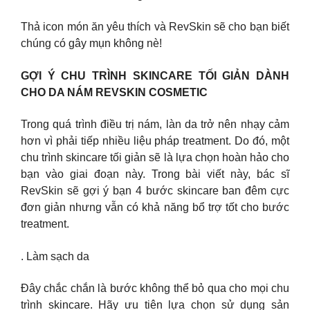
Thả icon món ăn yêu thích và RevSkin sẽ cho bạn biết
chúng có gây mụn không nè!
GỢI Ý CHU TRÌNH SKINCARE TỐI GIẢN DÀNH
CHO DA NÁM REVSKIN COSMETIC
Trong quá trình điều trị nám, làn da trở nên nhạy cảm
hơn vì phải tiếp nhiều liệu pháp treatment. Do đó, một
chu trình skincare tối giản sẽ là lựa chọn hoàn hảo cho
bạn vào giai đoạn này. Trong bài viết này, bác sĩ
RevSkin sẽ gợi ý bạn 4 bước skincare ban đêm cực
đơn giản nhưng vẫn có khả năng bổ trợ tốt cho bước
treatment.
. Làm sạch da
Đây chắc chắn là bước không thể bỏ qua cho mọi chu
trình skincare. Hãy ưu tiên lựa chọn sử dụng sản