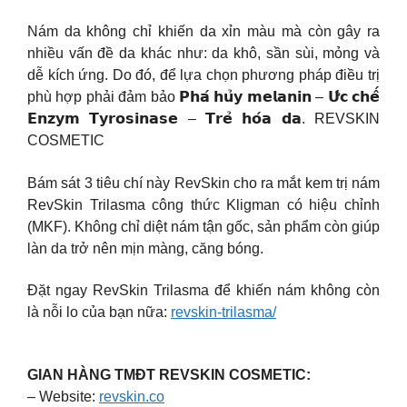
Nám da không chỉ khiến da xỉn màu mà còn gây ra
nhiều vấn đề da khác như: da khô, sần sùi, mỏng và
dễ kích ứng. Do đó, để lựa chọn phương pháp điều trị
phù hợp phải đảm bảo 𝗣𝗵𝗮́ 𝗵𝘂̉𝘆 𝗺𝗲𝗹𝗮𝗻𝗶𝗻 – 𝗨̛́𝗰 𝗰𝗵𝗲̂́
𝗘𝗻𝘇𝘆𝗺 𝗧𝘆𝗿𝗼𝘀𝗶𝗻𝗮𝘀𝗲 – 𝗧𝗿𝗲̉ 𝗵𝗼́𝗮 𝗱𝗮. REVSKIN
COSMETIC
Bám sát 3 tiêu chí này RevSkin cho ra mắt kem trị nám
RevSkin Trilasma công thức Kligman có hiệu chỉnh
(MKF). Không chỉ diệt nám tận gốc, sản phẩm còn giúp
làn da trở nên mịn màng, căng bóng.
Đặt ngay RevSkin Trilasma để khiến nám không còn
là nỗi lo của bạn nữa:
revskin-trilasma/
GIAN HÀNG TMĐT REVSKIN COSMETIC:
– Website:
revskin.co