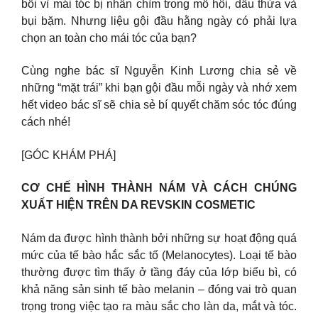
bối vì mái tóc bị nhấn chìm trong mồ hôi, dầu thừa và
bụi bặm. Nhưng liệu gội đầu hằng ngày có phải lựa
chọn an toàn cho mái tóc của bạn?
Cùng nghe bác sĩ Nguyễn Kinh Lương chia sẻ về
những “mặt trái” khi bạn gội đầu mỗi ngày và nhớ xem
hết video bác sĩ sẽ chia sẻ bí quyết chăm sóc tóc đúng
cách nhé!
[GÓC KHÁM PHÁ]
CƠ CHẾ HÌNH THÀNH NÁM VÀ CÁCH CHÚNG
XUẤT HIỆN TRÊN DA REVSKIN COSMETIC
Nám da được hình thành bởi những sự hoạt động quá
mức của tế bào hắc sắc tố (Melanocytes). Loại tế bào
thường được tìm thấy ở tầng đáy của lớp biểu bì, có
khả năng sản sinh tế bào melanin – đóng vai trò quan
trọng trong việc tạo ra màu sắc cho làn da, mắt và tóc.