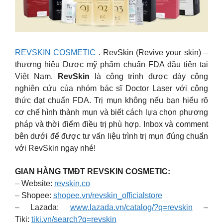
REVSKIN COSMETIC
. RevSkin (Revive your skin) –
thương hiệu Dược mỹ phẩm chuẩn FDA đầu tiên tại
Việt Nam.
RevSkin
là công trình được dày công
nghiên cứu của nhóm bác sĩ Doctor Laser với công
thức đạt chuẩn FDA. Trị mụn không nếu bạn hiểu rõ
cơ chế hình thành mụn và biết cách lựa chọn phương
pháp và thời điểm điều trị phù hợp. Inbox và comment
bên dưới để được tư vấn liệu trình trị mụn đúng chuẩn
với RevSkin ngay nhé!
GIAN HÀNG TMĐT REVSKIN COSMETIC:
– Website:
revskin.co
– Shopee:
shopee.vn/revskin_officialstore
– Lazada:
www.lazada.vn/catalog/?q=revskin
–
Tiki:
tiki.vn/search?q=revskin