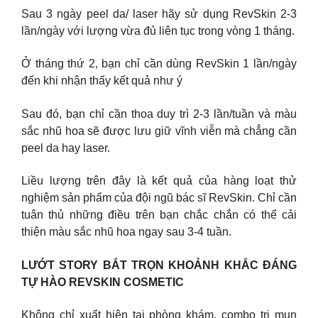
Sau 3 ngày peel da/ laser hãy sử dụng RevSkin 2-3
lần/ngày với lượng vừa đủ liên tục trong vòng 1 tháng.
Ở tháng thứ 2, bạn chỉ cần dùng RevSkin 1 lần/ngày
đến khi nhận thấy kết quả như ý
Sau đó, bạn chỉ cần thoa duy trì 2-3 lần/tuần và màu
sắc nhũ hoa sẽ được lưu giữ vĩnh viễn mà chẳng cần
peel da hay laser.
Liều lượng trên đây là kết quả của hàng loạt thử
nghiệm sản phẩm của đội ngũ bác sĩ RevSkin. Chỉ cần
tuân thủ những điều trên bạn chắc chắn có thể cải
thiện màu sắc nhũ hoa ngay sau 3-4 tuần.
LƯỚT STORY BẮT TRỌN KHOẢNH KHẮC ĐÁNG
TỰ HÀO REVSKIN COSMETIC
Không chỉ xuất hiện tại phòng khám, combo trị mụn