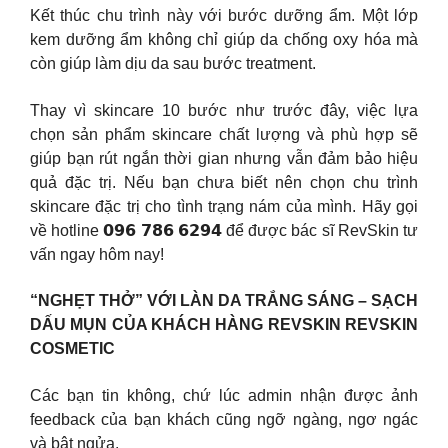
Kết thúc chu trình này với bước dưỡng ẩm. Một lớp
kem dưỡng ẩm không chỉ giúp da chống oxy hóa mà
còn giúp làm dịu da sau bước treatment.
Thay vì skincare 10 bước như trước đây, việc lựa
chọn sản phẩm skincare chất lượng và phù hợp sẽ
giúp bạn rút ngắn thời gian nhưng vẫn đảm bảo hiệu
quả đặc trị. Nếu bạn chưa biết nên chọn chu trình
skincare đặc trị cho tình trạng nám của mình. Hãy gọi
về hotline 𝟬𝟵𝟲 𝟳𝟴𝟲 𝟲𝟮𝟵𝟰 để được bác sĩ RevSkin tư
vấn ngay hôm nay!
“NGHẸT THỞ” VỚI LÀN DA TRẮNG SÁNG – SẠCH
DẤU MỤN CỦA KHÁCH HÀNG REVSKIN REVSKIN
COSMETIC
Các bạn tin không, chứ lúc admin nhận được ảnh
feedback của bạn khách cũng ngỡ ngàng, ngơ ngác
và bật ngửa.