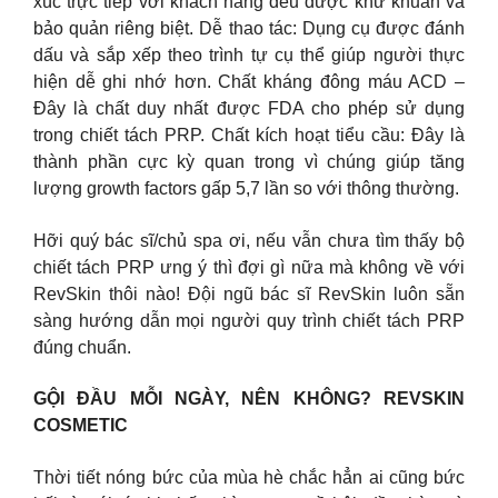
xúc trực tiếp với khách hàng đều được khử khuẩn và
bảo quản riêng biệt. Dễ thao tác: Dụng cụ được đánh
dấu và sắp xếp theo trình tự cụ thể giúp người thực
hiện dễ ghi nhớ hơn. Chất kháng đông máu ACD –
Đây là chất duy nhất được FDA cho phép sử dụng
trong chiết tách PRP. Chất kích hoạt tiểu cầu: Đây là
thành phần cực kỳ quan trong vì chúng giúp tăng
lượng growth factors gấp 5,7 lần so với thông thường.
Hỡi quý bác sĩ/chủ spa ơi, nếu vẫn chưa tìm thấy bộ
chiết tách PRP ưng ý thì đợi gì nữa mà không về với
RevSkin thôi nào! Đội ngũ bác sĩ RevSkin luôn sẵn
sàng hướng dẫn mọi người quy trình chiết tách PRP
đúng chuẩn.
GỘI ĐẦU MỖI NGÀY, NÊN KHÔNG? REVSKIN
COSMETIC
Thời tiết nóng bức của mùa hè chắc hẳn ai cũng bức