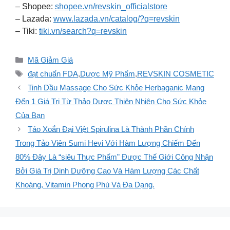
– Shopee:
shopee.vn/revskin_officialstore
– Lazada:
www.lazada.vn/catalog/?q=revskin
– Tiki:
tiki.vn/search?q=revskin
Danh
Mã Giảm Giá
mục
Thẻ
đạt chuẩn FDA
,
Dược Mỹ Phẩm
,
REVSKIN COSMETIC
Tinh Dầu Massage Cho Sức Khỏe Herbaganic Mang
Đến 1 Giá Trị Từ Thảo Dược Thiên Nhiên Cho Sức Khỏe
Của Bạn
Tảo Xoắn Đại Việt Spirulina Là Thành Phần Chính
Trong Tảo Viên Sumi Hevi Với Hàm Lượng Chiếm Đến
80% Đây Là “siêu Thực Phẩm” Được Thế Giới Công Nhận
Bởi Giá Trị Dinh Dưỡng Cao Và Hàm Lượng Các Chất
Khoáng, Vitamin Phong Phú Và Đa Dạng.