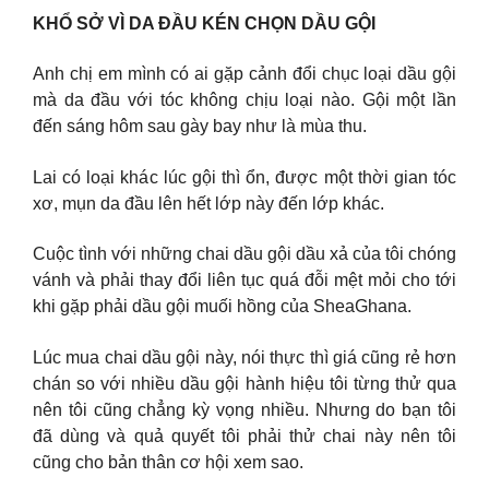
KHỔ SỞ VÌ DA ĐẦU KÉN CHỌN DẦU GỘI
Anh chị em mình có ai gặp cảnh đổi chục loại dầu gội
mà da đầu với tóc không chịu loại nào. Gội một lần
đến sáng hôm sau gày bay như là mùa thu.
Lai có loại khác lúc gội thì ổn, được một thời gian tóc
xơ, mụn da đầu lên hết lớp này đến lớp khác.
Cuộc tình với những chai dầu gội dầu xả của tôi chóng
vánh và phải thay đổi liên tục quá đỗi mệt mỏi cho tới
khi gặp phải dầu gội muối hồng của SheaGhana.
Lúc mua chai dầu gội này, nói thực thì giá cũng rẻ hơn
chán so với nhiều dầu gội hành hiệu tôi từng thử qua
nên tôi cũng chẳng kỳ vọng nhiều. Nhưng do bạn tôi
đã dùng và quả quyết tôi phải thử chai này nên tôi
cũng cho bản thân cơ hội xem sao.