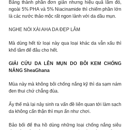
Bảng thành phần đơn giản nhưng hiệu quả lắm đó,
ngoài 5% PHA và 5% Niacinamide thì chiếm phần lớn
là các nước thảo mộc rất ngon lành với da dầu mụn.
NGHE NÓI XÀI AHA DA ĐẸP LẮM
Mà dùng hết từ loại này qua loại khác da vẫn xấu thì
khổ tâm để đâu cho hết.
GIẢI CỨU DA LÊN MỤN DO BÔI KEM CHỐNG
NẮNG SheaGhana
Mùa này mà không bôi chống nắng kỹ thì da sạm nám
đen thui chứ chẳng đùa.
Ấy thế mà lại nảy sinh ra vấn đề liên quan tới làm sạch
da không cẩn thận thì mụn ẩn như chơi.
Bảo bối để tha hồ dùng những loại chống nắng siêu