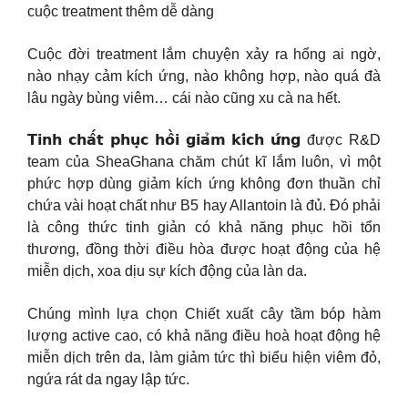
cuộc treatment thêm dễ dàng
Cuộc đời treatment lắm chuyện xảy ra hổng ai ngờ,
nào nhạy cảm kích ứng, nào không hợp, nào quá đà
lâu ngày bùng viêm… cái nào cũng xu cà na hết.
𝗧𝗶𝗻𝗵 𝗰𝗵𝗮̂́𝘁 𝗽𝗵𝘂̣𝗰 𝗵𝗼̂̀𝗶 𝗴𝗶𝗮̉𝗺 𝗸𝗶́𝗰𝗵 𝘂̛́𝗻𝗴 được R&D
team của SheaGhana chăm chút kĩ lắm luôn, vì một
phức hợp dùng giảm kích ứng không đơn thuần chỉ
chứa vài hoạt chất như B5 hay Allantoin là đủ. Đó phải
là công thức tinh giản có khả năng phục hồi tổn
thương, đồng thời điều hòa được hoạt động của hệ
miễn dịch, xoa dịu sự kích động của làn da.
Chúng mình lựa chọn Chiết xuất cây tầm bóp hàm
lượng active cao, có khả năng điều hoà hoạt động hệ
miễn dịch trên da, làm giảm tức thì biểu hiện viêm đỏ,
ngứa rát da ngay lập tức.