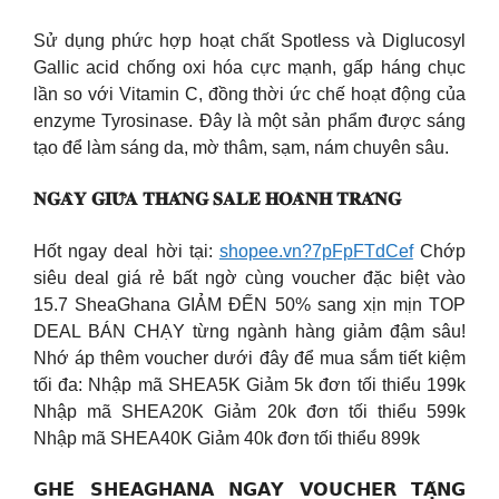
Sử dụng phức hợp hoạt chất Spotless và Diglucosyl
Gallic acid chống oxi hóa cực mạnh, gấp háng chục
lần so với Vitamin C, đồng thời ức chế hoạt động của
enzyme Tyrosinase. Đây là một sản phẩm được sáng
tạo để làm sáng da, mờ thâm, sạm, nám chuyên sâu.
𝐍𝐆𝐀̀𝐘 𝐆𝐈𝐔̛̃𝐀 𝐓𝐇𝐀́𝐍𝐆 𝐒𝐀𝐋𝐄 𝐇𝐎𝐀̀𝐍𝐇 𝐓𝐑𝐀́𝐍𝐆
Hốt ngay deal hời tại:
shopee.vn?7pFpFTdCef
Chớp
siêu deal giá rẻ bất ngờ cùng voucher đặc biệt vào
15.7 SheaGhana GIẢM ĐẾN 50% sang xịn mịn TOP
DEAL BÁN CHẠY từng ngành hàng giảm đậm sâu!
Nhớ áp thêm voucher dưới đây để mua sắm tiết kiệm
tối đa: Nhập mã SHEA5K Giảm 5k đơn tối thiểu 199k
Nhập mã SHEA20K Giảm 20k đơn tối thiểu 599k
Nhập mã SHEA40K Giảm 40k đơn tối thiểu 899k
𝗚𝗛𝗘́ 𝗦𝗛𝗘𝗔𝗚𝗛𝗔𝗡𝗔 𝗡𝗚𝗔𝗬 𝗩𝗢𝗨𝗖𝗛𝗘𝗥 𝗧𝗔̣̆𝗡𝗚