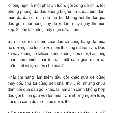
Không ngờ là một phát ăn luôn, gội xong dễ chịu, tóc
phồng phồng, da dầu không bị gàu nữa, đặc biệt đám
mụn da dầu đi mua đủ thứ bôi không hết thì đổi qua
dầu gội muối hồng này được tầm mấy ngày thì mụn
xẹp, 2 tuần là không thấy mụn nữa luôn.
Sau tôi có mua thêm chai dầu xả cũng hãng để mùa
hè dưỡng cho tóc được mềm thì cũng rất trộm vía. Dầu
xả này không có silicone nên không kiểu mượt ảo tung
chảo như nhiều loai tôi xài, một cảm giác mềm rất
chân thật và tự nhiên cho mái tóc.
Phải chi hãng làm thêm dầu gội khác nữa để dùng
thay đổi, chứ tôi dùng đến chai thứ 5 rồi nhưng chưa
dám đổi qua dầu gội khác, tại ám ảnh cảnh không hợp
dầu gội bị lên gàu với lên mụn. Chỉ những người từng
trải qua cảnh đó mới hiểu được thôi.