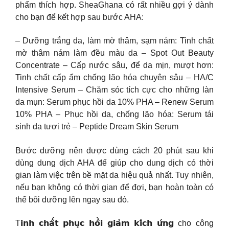
phẩm thích hợp. SheaGhana có rất nhiều gợi ý dành
cho bạn để kết hợp sau bước AHA:
– Dưỡng trắng da, làm mờ thâm, sạm nám: Tinh chất
mờ thâm nám làm đều màu da – Spot Out Beauty
Concentrate – Cấp nước sâu, để da mịn, mượt hơn:
Tinh chất cấp ẩm chống lão hóa chuyên sâu – HA/C
Intensive Serum – Chăm sóc tích cực cho những làn
da mụn: Serum phục hồi da 10% PHA – Renew Serum
10% PHA – Phục hồi da, chống lão hóa: Serum tái
sinh da tươi trẻ – Peptide Dream Skin Serum
Bước dưỡng nên được dùng cách 20 phút sau khi
dùng dung dịch AHA để giúp cho dung dịch có thời
gian làm việc trên bề mặt da hiệu quả nhất. Tuy nhiên,
nếu bạn không có thời gian để đợi, bạn hoàn toàn có
thể bôi dưỡng lên ngay sau đó.
T𝗶𝗻𝗵 𝗰𝗵𝗮̂́𝘁 𝗽𝗵𝘂̣𝗰 𝗵𝗼̂̀𝗶 𝗴𝗶𝗮̉𝗺 𝗸𝗶́𝗰𝗵 𝘂̛́𝗻𝗴 cho công