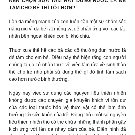
NÊN CHỌN SỮA TẮM HAY DÙNG NƯỚC LÁ ĐỂ
TẮM CHO BÉ THÌ TỐT HƠN?
Làn da mỏng manh của con luôn cần một sự chăm sóc
nâng niu vì da bé rất mỏng và dễ phản ứng với các tác
nhân bên ngoài khiến con bị khó chịu.
Thuở xưa thế hệ các bà các cô thường đun nước lá
để tắm cho em bé. Điều này thể hiện rằng con người
chúng ta đã có nhận thức về việc tắm rửa về sinh thân
thể cho trẻ nhỏ phải sử dụng thứ gì đó tính làm sạch
cao hơn nước bình thường.
Ngày nay việc sử dụng các nguyên liệu thiên nhiên
không được các chuyên gia khuyến khích vì tồn dư
của các loại thuốc bảo vệ thực vật có thể làm ảnh
hưởng tới sức khỏe của trẻ. Đồng thời một số nguyên
liệu thiên nhiên thô có thể chứa những thành phần gây
kích ứng với làn da nhạy cảm của bé. Điển hình đã