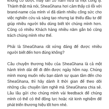
không có được mấy lần 10 năm nữa là một công ty.
Thành thật mà nói, SheaGhana hơi cảm thấy có lỗi với
brand-name của mình vì đã dành nhiều công sức cho
việc nghiên cứu và sáng tạo nhưng lại thiếu đầu tư để
giúp nhiều người tiêu dùng biết tới chúng mình hơn.
Cũng có nhiều Khách hàng nhiều năm gắn bó cũng
trách chúng mình như thế.
Phải là SheaGhana rất xứng đáng để được nhiều
người biết đến hơn đúng không?
Câu chuyện thương hiệu của SheaGhana là cả một
hành trình dài để đi đến được ngày hôm nay. Chúng
mình mong muốn nếu bạn dành sự quan tâm đến cho
SheaGhana, thì hãy dành ít thời gian để theo dõi
những câu chuyện làm nghề mà SheaGhana chia sẻ.
Lâu lâu gửi cho chúng mình vài feedback để chúng
mình có thể có thể động lực hoặc rút kinh nghiệm để
phát triển thương hiệu tốt hơn nhé.