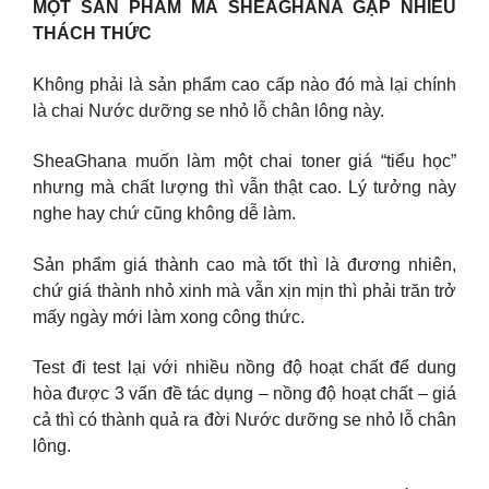
MỘT SẢN PHẨM MÀ SHEAGHANA GẶP NHIỀU
THÁCH THỨC
Không phải là sản phẩm cao cấp nào đó mà lại chính
là chai Nước dưỡng se nhỏ lỗ chân lông này.
SheaGhana muốn làm một chai toner giá “tiểu học”
nhưng mà chất lượng thì vẫn thật cao. Lý tưởng này
nghe hay chứ cũng không dễ làm.
Sản phẩm giá thành cao mà tốt thì là đương nhiên,
chứ giá thành nhỏ xinh mà vẫn xịn mịn thì phải trăn trở
mấy ngày mới làm xong công thức.
Test đi test lại với nhiều nồng độ hoạt chất để dung
hòa được 3 vấn đề tác dụng – nồng độ hoạt chất – giá
cả thì có thành quả ra đời Nước dưỡng se nhỏ lỗ chân
lông.