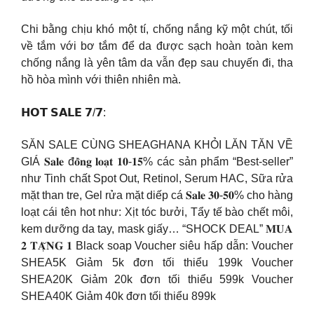
Chi bằng chịu khó một tí, chống nắng kỹ một chút, tối
về tắm với bơ tắm để da được sạch hoàn toàn kem
chống nắng là yên tâm da vẫn đẹp sau chuyến đi, tha
hồ hòa mình với thiên nhiên mà.
𝗛𝗢𝗧 𝗦𝗔𝗟𝗘 𝟳/𝟳:
SĂN SALE CÙNG SHEAGHANA KHỎI LĂN TĂN VỀ
GIÁ 𝐒𝐚𝐥𝐞 đ𝐨̂̀𝐧𝐠 𝐥𝐨𝐚̣𝐭 𝟏𝟎-𝟏𝟓% các sản phẩm “Best-seller”
như Tinh chất Spot Out, Retinol, Serum HAC, Sữa rửa
mặt than tre, Gel rửa mặt diếp cá 𝐒𝐚𝐥𝐞 𝟑𝟎-𝟓𝟎% cho hàng
loạt cái tên hot như: Xịt tóc bưởi, Tẩy tế bào chết môi,
kem dưỡng da tay, mask giấy… “SHOCK DEAL” 𝐌𝐔𝐀
𝟐 𝐓𝐀̣̆𝐍𝐆 𝟏 Black soap Voucher siêu hấp dẫn: Voucher
SHEA5K Giảm 5k đơn tối thiểu 199k Voucher
SHEA20K Giảm 20k đơn tối thiểu 599k Voucher
SHEA40K Giảm 40k đơn tối thiểu 899k