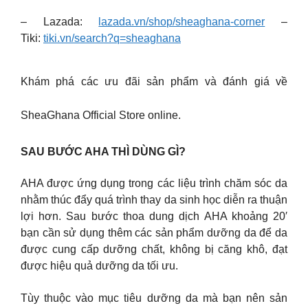
– Lazada:
lazada.vn/shop/sheaghana-corner
–
Tiki:
tiki.vn/search?q=sheaghana
Khám phá các ưu đãi sản phẩm và đánh giá về
SheaGhana Official Store online.
SAU BƯỚC AHA THÌ DÙNG GÌ?
AHA được ứng dụng trong các liệu trình chăm sóc da
nhằm thúc đẩy quá trình thay da sinh học diễn ra thuận
lợi hơn. Sau bước thoa dung dịch AHA khoảng 20′
bạn cần sử dụng thêm các sản phẩm dưỡng da để da
được cung cấp dưỡng chất, không bị căng khô, đạt
được hiệu quả dưỡng da tối ưu.
Tùy thuộc vào mục tiêu dưỡng da mà bạn nên sản