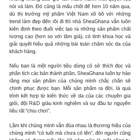
nói và làm. Đó cũng là mấu chốt để hơn 10 năm qua,
dù thị trường mỹ phẩm Việt Nam xô bồ với những
trend làm đẹp đến rồi đi thì nhà SheaGhana vẫn luôn
kiên định theo đuổi việc tạo ra những sản phẩm chất
lượng cao (hơn so với tầm giá), có tính khoa học và
giải quyết hiệu quả những bài toán chăm sóc da của
khách hàng.
Nếu bạn là một người tiêu dùng có sở thích đọc và
phân tích các bản thành phần, SheaGhana luôn tự hào
rằng mọi sản phẩm của chúng mình chắc chắn sẽ
chinh phục được bạn. Mỗi sản phẩm ra đời, là quá
trình kết hợp từ kiến thức về da của các chuyên gia
giỏi, đội R&D giàu kinh nghiệm và sự đầu tư nguyên
liệu rất “chịu chơi”.
Lắm khi chúng mình vẫn đùa nhau là thương hiệu của
chúng mình “có tuổi mà chưa có tên”, đời người cũng