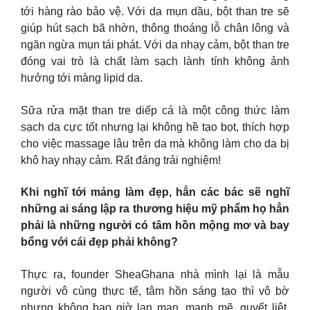
tới hàng rào bảo vệ. Với da mụn dầu, bột than tre sẽ
giúp hút sạch bã nhờn, thông thoáng lỗ chân lông và
ngăn ngừa mụn tái phát. Với da nhạy cảm, bột than tre
đóng vai trò là chất làm sạch lành tính không ảnh
hưởng tới màng lipid da.
Sữa rửa mặt than tre diếp cá là một công thức làm
sạch da cực tốt nhưng lại không hề tạo bọt, thích hợp
cho việc massage lâu trên da mà không làm cho da bị
khô hay nhạy cảm. Rất đáng trải nghiệm!
Khi nghĩ tới mảng làm đẹp, hẳn các bác sẽ nghĩ
những ai sáng lập ra thương hiệu mỹ phẩm họ hẳn
phải là những người có tâm hồn mộng mơ và bay
bổng với cái đẹp phải không?
Thực ra, founder SheaGhana nhà mình lại là mẫu
người vô cùng thực tế, tâm hồn sáng tạo thì vô bờ
nhưng không bao giờ lan man, mạnh mẽ, quyết liệt,