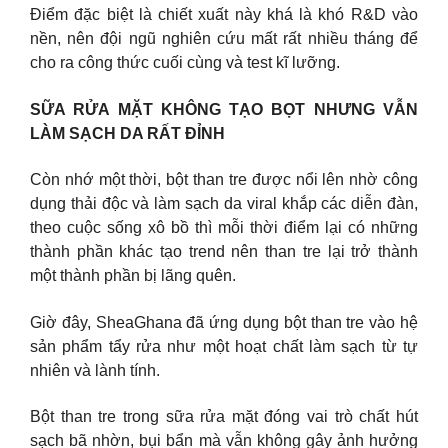
Điểm đặc biệt là chiết xuất này khá là khó R&D vào
nền, nên đội ngũ nghiên cứu mất rất nhiều tháng để
cho ra công thức cuối cùng và test kĩ lưỡng.
SỮA RỬA MẶT KHÔNG TẠO BỌT NHƯNG VẪN
LÀM SẠCH DA RẤT ĐỈNH
Còn nhớ một thời, bột than tre được nổi lên nhờ công
dụng thải độc và làm sạch da viral khắp các diễn đàn,
theo cuộc sống xô bồ thì mỗi thời điểm lại có những
thành phần khác tạo trend nên than tre lại trở thành
một thành phần bị lãng quên.
Giờ đây, SheaGhana đã ứng dụng bột than tre vào hệ
sản phẩm tẩy rửa như một hoạt chất làm sạch từ tự
nhiên và lành tính.
Bột than tre trong sữa rửa mặt đóng vai trò chất hút
sạch bã nhờn, bụi bẩn mà vẫn không gây ảnh hưởng