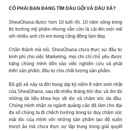
CÓ PHẢI BẠN ĐANG TÌM DẦU GỘI VÀ DẦU XẢ?
SheaGhana được hơn 10 tuổi rồi. 10 năm sống trong
thị trường mỹ phẩm nhưng vẫn còn là cái tên mới mẻ
với nhiều anh chị em trong cộng đồng làm đẹp.
Chân thành mà nói, SheaGhana chưa thực sự đầu tư
kinh phí cho việc Marketing, mọi chi chí chủ yếu được
hãng chúng mình dồn vào việc nghiên cứu và phát
triển sản phẩm, đầu tư cho chất lượng sản phẩm.
Bộ gội xả này ra đời trong dịp kỷ niệm 8 năm sinh nhật
của SheaGhana, sau rất nhiều tháng trời đọc và tìm tòi
những tài liệu khoa học về tóc và chăm sóc da đầu.
Chúng mình nhận ra ngành quảng cáo đã làm cho đại
đa số chúng ta đi chệch hướng trong tư duy chăm sóc
mái tóc của mình với những sản phẩm tạo độ suôn
mượt ảo mà chưa thực sự tập trung trong giải quyết