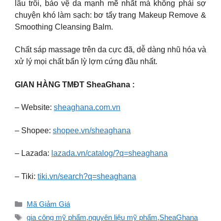
lâu trôi, bảo vệ da mạnh mẽ nhất mà không phải sợ
chuyện khó làm sạch: bơ tẩy trang Makeup Remove &
Smoothing Cleansing Balm.
Chất sáp massage trên da cực đã, dễ dàng nhũ hóa và
xử lý mọi chất bẩn lỳ lợm cứng đầu nhất.
GIAN HÀNG TMĐT SheaGhana :
– Website:
sheaghana.com.vn
– Shopee:
shopee.vn/sheaghana
– Lazada:
lazada.vn/catalog/?q=sheaghana
– Tiki:
tiki.vn/search?q=sheaghana
Danh
Mã Giảm Giá
mục
Thẻ
gia công mỹ phẩm
,
nguyên liệu mỹ phẩm
,
SheaGhana