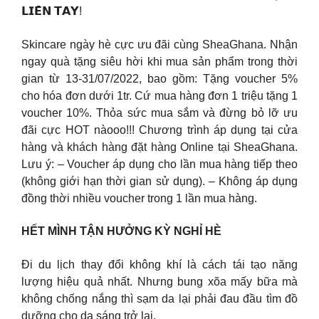
𝗟𝗜𝗘̂̀𝗡 𝗧𝗔𝗬!
Skincare ngày hè cực ưu đãi cùng SheaGhana. Nhận
ngay quà tặng siêu hời khi mua sản phẩm trong thời
gian từ 13-31/07/2022, bao gồm: Tặng voucher 5%
cho hóa đơn dưới 1tr. Cứ mua hàng đơn 1 triệu tặng 1
voucher 10%. Thỏa sức mua sắm và đừng bỏ lỡ ưu
đãi cực HOT nàooo!!! Chương trình áp dụng tại cửa
hàng và khách hàng đặt hàng Online tại SheaGhana.
Lưu ý: – Voucher áp dụng cho lần mua hàng tiếp theo
(không giới hạn thời gian sử dụng). – Không áp dụng
đồng thời nhiều voucher trong 1 lần mua hàng.
HẾT MÌNH TẬN HƯỞNG KỲ NGHỈ HÈ
Đi du lịch thay đổi không khí là cách tái tạo năng
lượng hiệu quả nhất. Nhưng bung xõa mấy bữa mà
không chống nắng thì sạm da lại phải đau đầu tìm đồ
dưỡng cho da sáng trở lại.