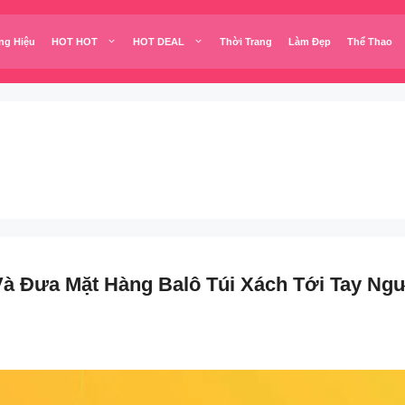
ng Hiệu
HOT HOT
HOT DEAL
Thời Trang
Làm Đẹp
Thể Thao
Và Đưa Mặt Hàng Balô Túi Xách Tới Tay Ngư