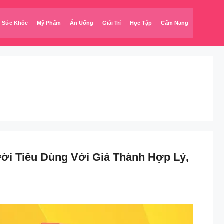
Sức Khỏe
Mỹ Phẩm
Ăn Uống
Giải Trí
Học Tập
Cẩm Nang
ời Tiêu Dùng Với Giá Thành Hợp Lý,