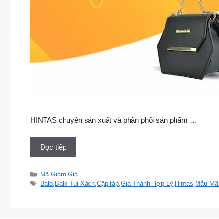
HINTAS chuyên sản xuất và phân phối sản phẩm …
Đọc tiếp
Danh
Mã Giảm Giá
mục
Thẻ
Balo
,
Balo Túi Xách
,
Cặp táp
,
Giá Thành Hợp Lý
,
Hintas
,
Mẫu Mã 