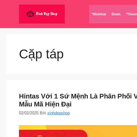
Chuyển
đến
*Moinhat
Deals
*Thươ
nội
dung
Cặp táp
Hintas Với 1 Sứ Mệnh Là Phân Phối 
Mẫu Mã Hiện Đại
02/02/2025
Bởi
xinhdepshop