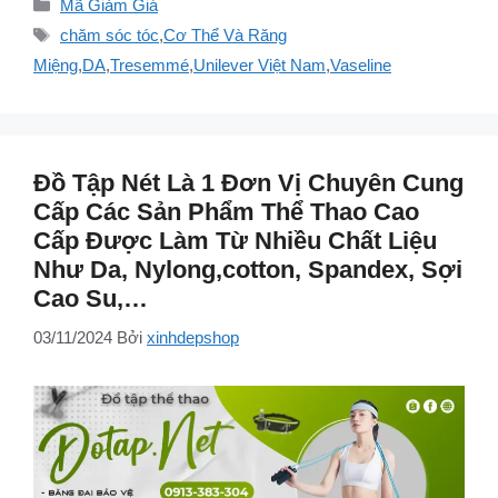
Danh
Mã Giảm Giá
mục
Thẻ
chăm sóc tóc
,
Cơ Thể Và Răng
Miệng
,
DA
,
Tresemmé
,
Unilever Việt Nam
,
Vaseline
Đồ Tập Nét Là 1 Đơn Vị Chuyên Cung
Cấp Các Sản Phẩm Thể Thao Cao
Cấp Được Làm Từ Nhiều Chất Liệu
Như Da, Nylong,cotton, Spandex, Sợi
Cao Su,…
03/11/2024
Bởi
xinhdepshop