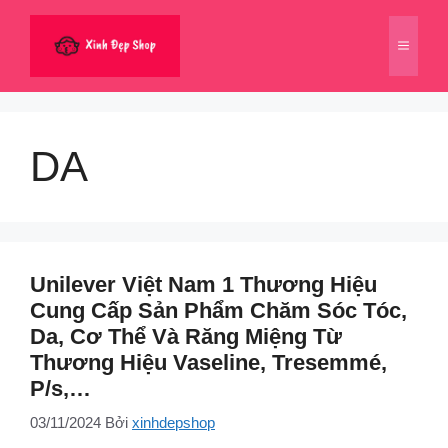
Chuyển
đến
Menu
nội
dung
DA
Unilever Việt Nam 1 Thương Hiệu
Cung Cấp Sản Phẩm Chăm Sóc Tóc,
Da, Cơ Thể Và Răng Miệng Từ
Thương Hiệu Vaseline, Tresemmé,
P/s,…
03/11/2024
Bởi
xinhdepshop