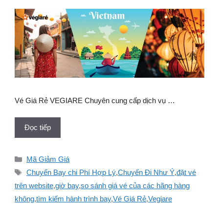
Vé Giá Rẻ VEGIARE Chuyên cung cấp dịch vụ …
Đọc tiếp
Danh
Mã Giảm Giá
mục
Thẻ
Chuyến Bay chi Phí Hợp Lý
,
Chuyến Đi Như Ý
,
đặt vé
trên website
,
giờ bay
,
so sánh giá vé của các hãng hàng
không
,
tìm kiếm hành trình bay
,
Vé Giá Rẻ
,
Vegiare