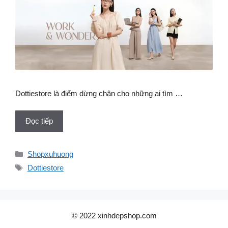
Dottiestore là điểm dừng chân cho những ai tìm …
Đọc tiếp
Danh
Shopxuhuong
mục
Thẻ
Dottiestore
© 2022 xinhdepshop.com