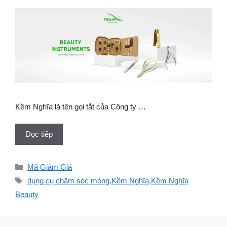
Kềm Nghĩa là tên gọi tắt của Công ty …
Đọc tiếp
Danh
Mã Giảm Giá
mục
Thẻ
dụng cụ chăm sóc móng
,
Kềm Nghĩa
,
Kềm Nghĩa
Beauty