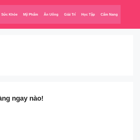
Sức Khỏe
Mỹ Phẩm
Ăn Uống
Giải Trí
Học Tập
Cẩm Nang
àng ngay nào!