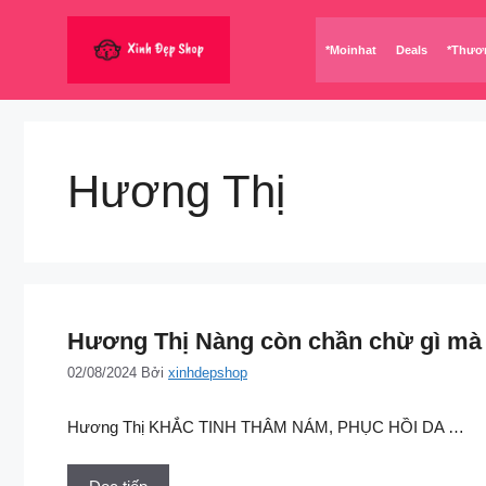
Chuyển
đến
*Moinhat
Deals
*Thươ
nội
dung
Hương Thị
Hương Thị Nàng còn chần chừ gì mà 
02/08/2024
Bởi
xinhdepshop
Hương Thị KHẮC TINH THÂM NÁM, PHỤC HỒI DA …