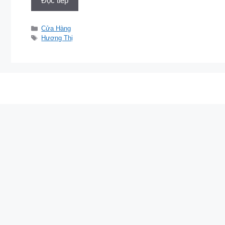
Đọc tiếp
Danh
Cửa Hàng
mục
Thẻ
Hương Thị