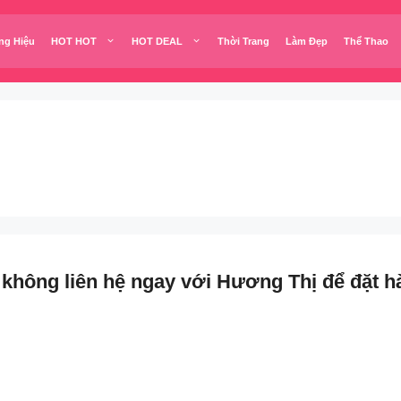
ng Hiệu
HOT HOT
HOT DEAL
Thời Trang
Làm Đẹp
Thể Thao
không liên hệ ngay với Hương Thị để đặt h