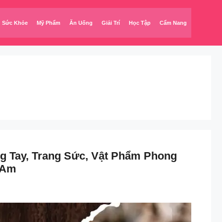
Sức Khỏe
Mỹ Phẩm
Ăn Uống
Giải Trí
Học Tập
Cẩm Nang
g Tay, Trang Sức, Vật Phẩm Phong
 Am