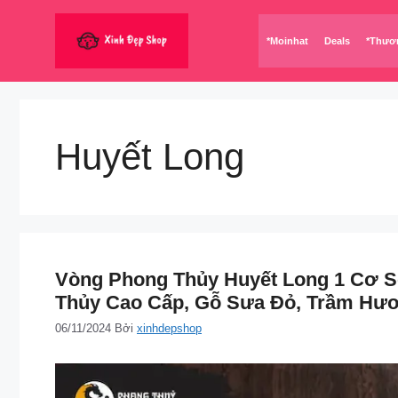
Chuyển
đến
*Moinhat
Deals
*Thươ
nội
dung
Huyết Long
Vòng Phong Thủy Huyết Long 1 Cơ Sở
Thủy Cao Cấp, Gỗ Sưa Đỏ, Trầm Hươ
06/11/2024
Bởi
xinhdepshop