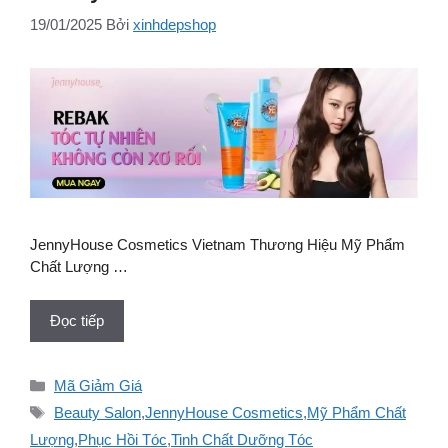
19/01/2025
Bởi
xinhdepshop
JennyHouse Cosmetics Vietnam Thương Hiệu Mỹ Phẩm
Chất Lượng …
Đọc tiếp
Danh
Mã Giảm Giá
mục
Thẻ
Beauty Salon
,
JennyHouse Cosmetics
,
Mỹ Phẩm Chất
Lượng
,
Phục Hồi Tóc
,
Tinh Chất Dưỡng Tóc