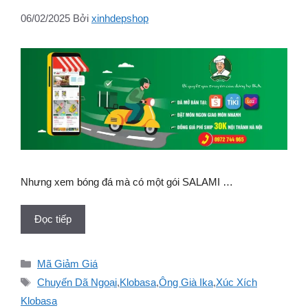
06/02/2025
Bởi
xinhdepshop
Nhưng xem bóng đá mà có một gói SALAMI …
Đọc tiếp
Danh
Mã Giảm Giá
mục
Thẻ
Chuyến Dã Ngoại
,
Klobasa
,
Ông Già Ika
,
Xúc Xích
Klobasa