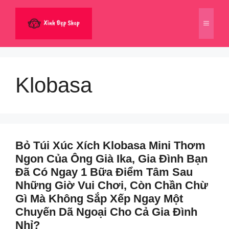
Chuyển
đến
Menu
nội
dung
Klobasa
Bỏ Túi Xúc Xích Klobasa Mini Thơm
Ngon Của Ông Già Ika, Gia Đình Bạn
Đã Có Ngay 1 Bữa Điểm Tâm Sau
Những Giờ Vui Chơi, Còn Chần Chừ
Gì Mà Không Sắp Xếp Ngay Một
Chuyến Dã Ngoại Cho Cả Gia Đình
Nhỉ?