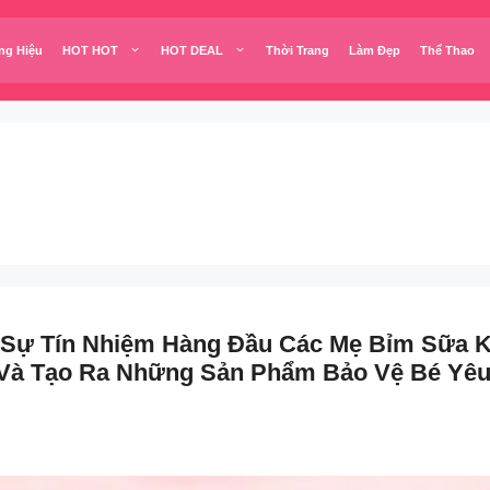
ng Hiệu
HOT HOT
HOT DEAL
Thời Trang
Làm Đẹp
Thể Thao
Sự Tín Nhiệm Hàng Đầu Các Mẹ Bỉm Sữa K
 Và Tạo Ra Những Sản Phẩm Bảo Vệ Bé Yêu