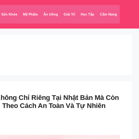
Sức Khỏe
Mỹ Phẩm
Ăn Uống
Giải Trí
Học Tập
Cẩm Nang
hông Chỉ Riêng Tại Nhật Bản Mà Còn
 Theo Cách An Toàn Và Tự Nhiên