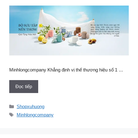
Minhlongcompany Khẳng định vị thế thương hiệu số 1 …
Đọc tiếp
Danh
Shopxuhuong
mục
Thẻ
Minhlongcompany