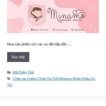
Mua sản phẩm với các ưu đãi hấp dẫn …
Đọc tiếp
Danh
Mã Giảm Giá
mục
Thẻ
Chăn ga Cotton
,
Chăn Ga Gối
,
Minamo
,
Nhập Khẩu Uy
Tín