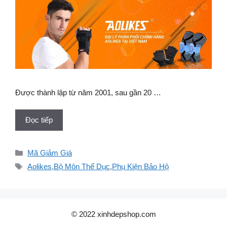
Được thành lập từ năm 2001, sau gần 20 …
Đọc tiếp
Danh
Mã Giảm Giá
mục
Thẻ
Aolikes
,
Bộ Môn Thể Dục
,
Phụ Kiện Bảo Hộ
© 2022 xinhdepshop.com