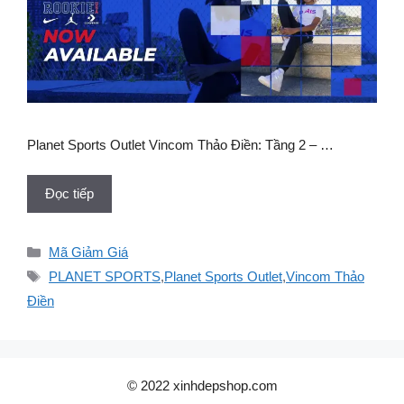
Planet Sports Outlet Vincom Thảo Điền: Tầng 2 – …
Đọc tiếp
Danh
Mã Giảm Giá
mục
Thẻ
PLANET SPORTS
,
Planet Sports Outlet
,
Vincom Thảo
Điền
© 2022 xinhdepshop.com