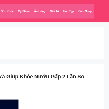
Sức Khỏe
Mỹ Phẩm
Ăn Uống
Giải Trí
Học Tập
Cẩm Nang
à Giúp Khỏe Nướu Gấp 2 Lần So