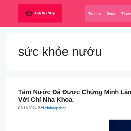
Chuyển
đến
*Moinhat
Deals
*Thươ
nội
dung
sức khỏe nướu
Tăm Nước Đã Được Chứng Minh Lâm 
Với Chỉ Nha Khoa.
03/11/2024
Bởi
xinhdepshop