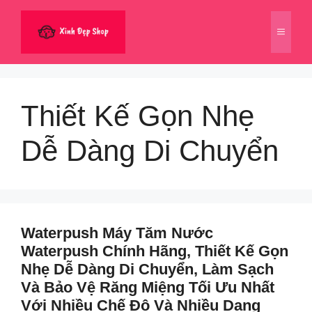
Chuyển
đến
Menu
nội
dung
Thiết Kế Gọn Nhẹ
Dễ Dàng Di Chuyển
Waterpush Máy Tăm Nước
Waterpush Chính Hãng, Thiết Kế Gọn
Nhẹ Dễ Dàng Di Chuyển, Làm Sạch
Và Bảo Vệ Răng Miệng Tối Ưu Nhất
Với Nhiều Chế Độ Và Nhiều Dạng