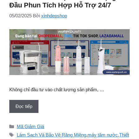
Đầu Phun Tích Hợp Hỗ Trợ 24/7
05/02/2025
Bởi
xinhdepshop
Không chỉ đầu tư vào chất lượng sản phẩm, …
Đọc tiếp
Danh
Mã Giảm Giá
mục
Thẻ
Làm Sạch Và Bảo Vệ Răng Miệng
,
máy tăm nước
,
Thiết