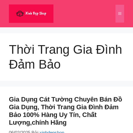
Chuyển
đến
Menu
nội
dung
Thời Trang Gia Đình
Đảm Bảo
Gia Dụng Cát Tường Chuyên Bán Đồ
Gia Dụng, Thời Trang Gia Đình Đảm
Bảo 100% Hàng Uy Tín, Chất
Lượng,chính Hãng
06/02/2025
Bởi
xinhdepshop