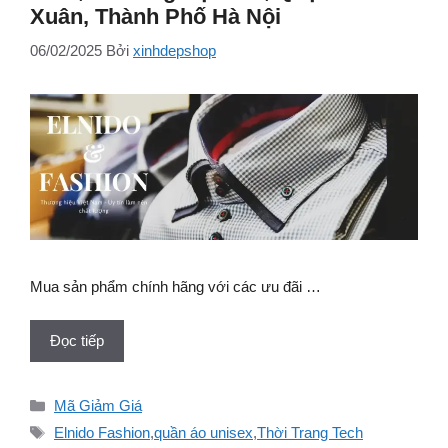
Xuân, Thành Phố Hà Nội
06/02/2025
Bởi
xinhdepshop
Mua sản phẩm chính hãng với các ưu đãi …
Đọc tiếp
Danh
Mã Giảm Giá
mục
Thẻ
Elnido Fashion
,
quần áo unisex
,
Thời Trang Tech