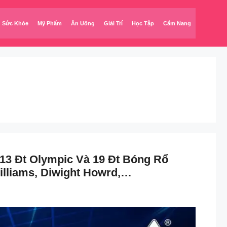
Sức Khỏe
Mỹ Phẩm
Ăn Uống
Giải Trí
Học Tập
Cẩm Nang
̉a 13 Đt Olympic Và 19 Đt Bóng Rổ
u Williams, Diwight Howrd,…