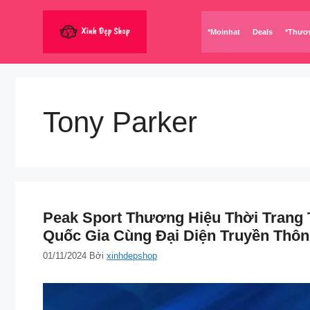
Chuyển
đến
*Moinhat
Deals
*Thươ
nội
dung
Tony Parker
Peak Sport Thương Hiệu Thời Trang Th
Quốc Gia Cùng Đại Diện Truyền 
01/11/2024
Bởi
xinhdepshop