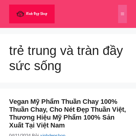
Chuyển
đến
Menu
nội
dung
trẻ trung và tràn đầy
sức sống
Vegan Mỹ Phẩm Thuần Chay 100%
Thuần Chay, Cho Nét Đẹp Thuần Việt,
Thương Hiệu Mỹ Phẩm 100% Sản
Xuất Tại Việt Nam
04/11/2024
Bởi
xinhdepshop