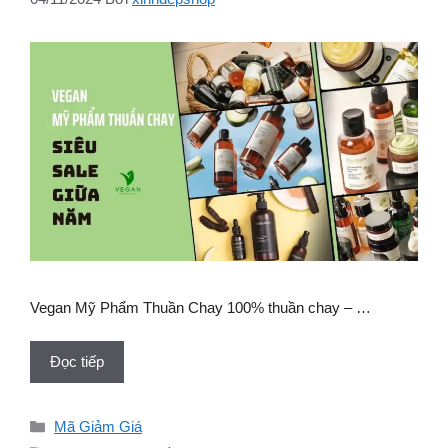
Vegan Mỹ Phẩm Thuần Chay 100% thuần chay – …
Đọc tiếp
Danh
Mã Giảm Giá
mục