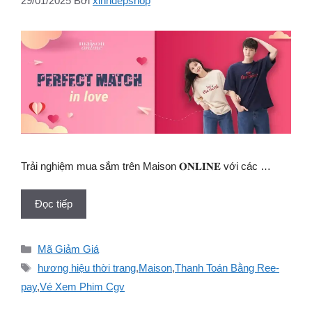
29/01/2025
Bởi
xinhdepshop
Trải nghiệm mua sắm trên Maison 𝐎𝐍𝐋𝐈𝐍𝐄 với các …
Đọc tiếp
Danh
Mã Giảm Giá
mục
Thẻ
hương hiệu thời trang
,
Maison
,
Thanh Toán Bằng Ree-
pay
,
Vé Xem Phim Cgv