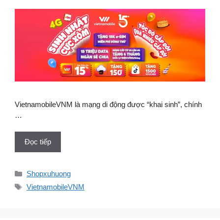
VietnamobileVNM là mạng di động được “khai sinh”, chính
…
Đọc tiếp
Danh
Shopxuhuong
mục
Thẻ
VietnamobileVNM