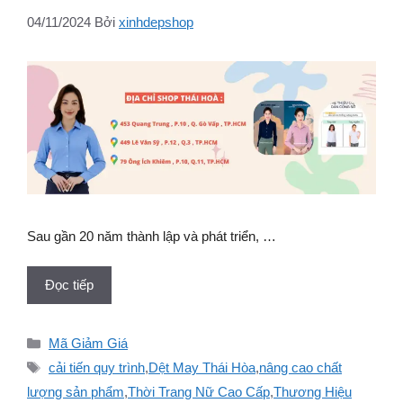
04/11/2024
Bởi
xinhdepshop
Sau gần 20 năm thành lập và phát triển, …
Đọc tiếp
Danh
Mã Giảm Giá
mục
Thẻ
cải tiến quy trình
,
Dệt May Thái Hòa
,
nâng cao chất
lượng sản phẩm
,
Thời Trang Nữ Cao Cấp
,
Thương Hiệu