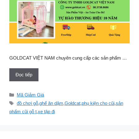
GOLDCAT VIỆT NAM chuyên cung cấp các sản phẩm …
Đọc tiếp
Danh
Mã Giảm Giá
mục
Thẻ
đồ chơi gỗ
,
ghế ăn dặm
,
Goldcat
,
phụ kiện cho cũi
,
sản
phẩm cũi gỗ t
,
xe tập đi