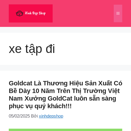
Chuyển
đến
Menu
nội
dung
xe tập đi
Goldcat Là Thương Hiệu Sản Xuất Có
Bề Dày 10 Năm Trên Thị Trường Việt
Nam ️Xưởng GoldCat luôn sẵn sàng
phục vụ quý khách!!!
05/02/2025
Bởi
xinhdepshop