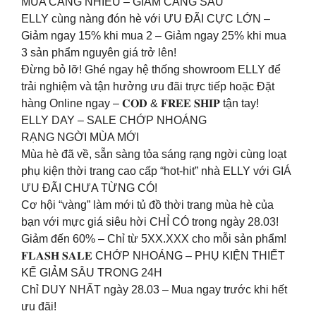
MUA CÀNG NHIỀU – GIẢM CÀNG SÂU
ELLY cùng nàng đón hè với ƯU ĐÃI CỰC LỚN –
Giảm ngay 15% khi mua 2 – Giảm ngay 25% khi mua
3 sản phẩm nguyên giá trở lên!
Đừng bỏ lỡ! Ghé ngay hệ thống showroom ELLY để
trải nghiệm và tận hưởng ưu đãi trực tiếp hoặc Đặt
hàng Online ngay – 𝐂𝐎𝐃 & 𝐅𝐑𝐄𝐄 𝐒𝐇𝐈𝐏 tận tay!
ELLY DAY – SALE CHỚP NHOÁNG
RẠNG NGỜI MÙA MỚI
Mùa hè đã về, sẵn sàng tỏa sáng rạng ngời cùng loạt
phụ kiện thời trang cao cấp “hot-hit” nhà ELLY với GIÁ
ƯU ĐÃI CHƯA TỪNG CÓ!
Cơ hội “vàng” làm mới tủ đồ thời trang mùa hè của
bạn với mực giá siêu hời CHỈ CÓ trong ngày 28.03!
Giảm đến 60% – Chỉ từ 5XX.XXX cho mỗi sản phẩm!
𝐅𝐋𝐀𝐒𝐇 𝐒𝐀𝐋𝐄 CHỚP NHOÁNG – PHỤ KIỆN THIẾT
KẾ GIẢM SÂU TRONG 24H
Chỉ DUY NHẤT ngày 28.03 – Mua ngay trước khi hết
ưu đãi!