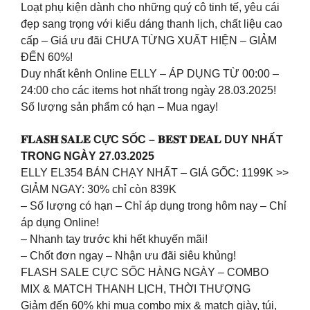
Loạt phụ kiện dành cho những quý cô tinh tế, yêu cái
đẹp sang trọng với kiểu dáng thanh lịch, chất liệu cao
cấp – Giá ưu đãi CHƯA TỪNG XUẤT HIỆN – GIẢM
ĐẾN 60%!
Duy nhất kênh Online ELLY – ÁP DỤNG TỪ 00:00 –
24:00 cho các items hot nhất trong ngày 28.03.2025!
Số lượng sản phẩm có hạn – Mua ngay!
𝐅𝐋𝐀𝐒𝐇 𝐒𝐀𝐋𝐄 CỰC SỐC – 𝐁𝐄𝐒𝐓 𝐃𝐄𝐀𝐋 DUY NHẤT
TRONG NGÀY 27.03.2025
ELLY EL354 BÁN CHẠY NHẤT – GIÁ GỐC: 1199K >>
GIẢM NGAY: 30% chỉ còn 839K
– Số lượng có hạn – Chỉ áp dụng trong hôm nay – Chỉ
áp dụng Online!
– Nhanh tay trước khi hết khuyến mãi!
– Chốt đơn ngay – Nhận ưu đãi siêu khủng!
FLASH SALE CỰC SỐC HÀNG NGÀY – COMBO
MIX & MATCH THANH LỊCH, THỜI THƯỢNG
Giảm đến 60% khi mua combo mix & match giày, túi,