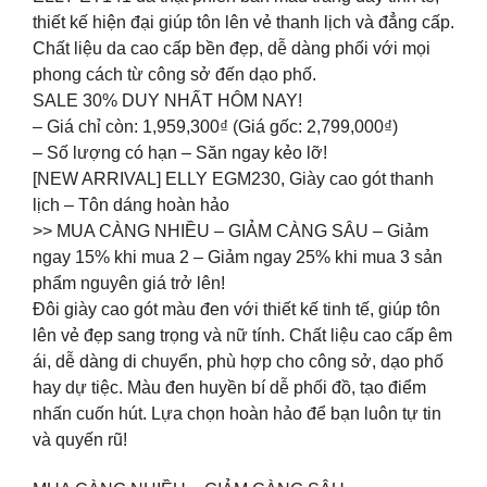
thiết kế hiện đại giúp tôn lên vẻ thanh lịch và đẳng cấp.
Chất liệu da cao cấp bền đẹp, dễ dàng phối với mọi
phong cách từ công sở đến dạo phố.
SALE 30% DUY NHẤT HÔM NAY!
– Giá chỉ còn: 1,959,300₫ (Giá gốc: 2,799,000₫)
– Số lượng có hạn – Săn ngay kẻo lỡ!
[NEW ARRIVAL] ELLY EGM230, Giày cao gót thanh
lịch – Tôn dáng hoàn hảo
>> MUA CÀNG NHIỀU – GIẢM CÀNG SÂU – Giảm
ngay 15% khi mua 2 – Giảm ngay 25% khi mua 3 sản
phẩm nguyên giá trở lên!
Đôi giày cao gót màu đen với thiết kế tinh tế, giúp tôn
lên vẻ đẹp sang trọng và nữ tính. Chất liệu cao cấp êm
ái, dễ dàng di chuyển, phù hợp cho công sở, dạo phố
hay dự tiệc. Màu đen huyền bí dễ phối đồ, tạo điểm
nhấn cuốn hút. Lựa chọn hoàn hảo để bạn luôn tự tin
và quyến rũ!