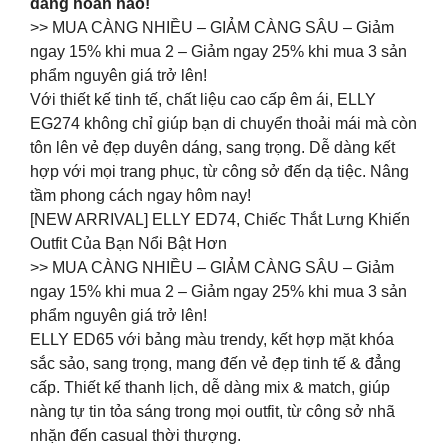
dáng hoàn hảo!
>> MUA CÀNG NHIỀU – GIẢM CÀNG SÂU – Giảm
ngay 15% khi mua 2 – Giảm ngay 25% khi mua 3 sản
phẩm nguyên giá trở lên!
Với thiết kế tinh tế, chất liệu cao cấp êm ái, ELLY
EG274 không chỉ giúp bạn di chuyển thoải mái mà còn
tôn lên vẻ đẹp duyên dáng, sang trọng. Dễ dàng kết
hợp với mọi trang phục, từ công sở đến dạ tiệc. Nâng
tầm phong cách ngay hôm nay!
[NEW ARRIVAL] ELLY ED74, Chiếc Thắt Lưng Khiến
Outfit Của Bạn Nổi Bật Hơn
>> MUA CÀNG NHIỀU – GIẢM CÀNG SÂU – Giảm
ngay 15% khi mua 2 – Giảm ngay 25% khi mua 3 sản
phẩm nguyên giá trở lên!
ELLY ED65 với bảng màu trendy, kết hợp mặt khóa
sắc sảo, sang trọng, mang đến vẻ đẹp tinh tế & đẳng
cấp. Thiết kế thanh lịch, dễ dàng mix & match, giúp
nàng tự tin tỏa sáng trong mọi outfit, từ công sở nhã
nhặn đến casual thời thượng.