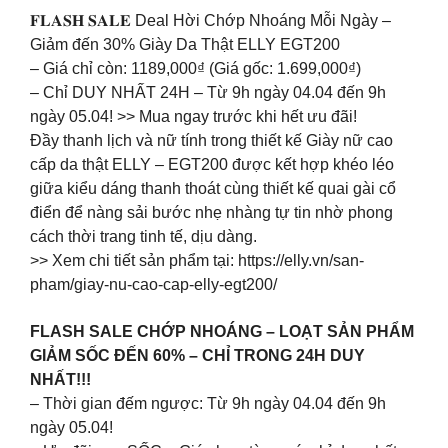
𝐅𝐋𝐀𝐒𝐇 𝐒𝐀𝐋𝐄 Deal Hời Chớp Nhoáng Mỗi Ngày –
Giảm đến 30% Giày Da Thật ELLY EGT200
– Giá chỉ còn: 1189,000₫ (Giá gốc: 1.699,000₫)
– Chỉ DUY NHẤT 24H – Từ 9h ngày 04.04 đến 9h
ngày 05.04! >> Mua ngay trước khi hết ưu đãi!
Đầy thanh lịch và nữ tính trong thiết kế Giày nữ cao
cấp da thật ELLY – EGT200 được kết hợp khéo léo
giữa kiểu dáng thanh thoát cùng thiết kế quai gài cổ
điển để nàng sải bước nhẹ nhàng tự tin nhờ phong
cách thời trang tinh tế, dịu dàng.
>> Xem chi tiết sản phẩm tại: https://elly.vn/san-
pham/giay-nu-cao-cap-elly-egt200/
FLASH SALE CHỚP NHOÁNG – LOẠT SẢN PHẨM
GIẢM SỐC ĐẾN 60% – CHỈ TRONG 24H DUY
NHẤT!!!
– Thời gian đếm ngược: Từ 9h ngày 04.04 đến 9h
ngày 05.04!