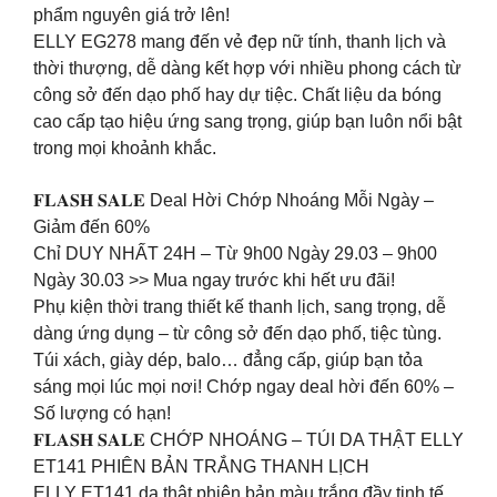
phẩm nguyên giá trở lên!
ELLY EG278 mang đến vẻ đẹp nữ tính, thanh lịch và
thời thượng, dễ dàng kết hợp với nhiều phong cách từ
công sở đến dạo phố hay dự tiệc. Chất liệu da bóng
cao cấp tạo hiệu ứng sang trọng, giúp bạn luôn nổi bật
trong mọi khoảnh khắc.
𝐅𝐋𝐀𝐒𝐇 𝐒𝐀𝐋𝐄 Deal Hời Chớp Nhoáng Mỗi Ngày –
Giảm đến 60%
Chỉ DUY NHẤT 24H – Từ 9h00 Ngày 29.03 – 9h00
Ngày 30.03 >> Mua ngay trước khi hết ưu đãi!
Phụ kiện thời trang thiết kế thanh lịch, sang trọng, dễ
dàng ứng dụng – từ công sở đến dạo phố, tiệc tùng.
Túi xách, giày dép, balo… đẳng cấp, giúp bạn tỏa
sáng mọi lúc mọi nơi! Chớp ngay deal hời đến 60% –
Số lượng có hạn!
𝐅𝐋𝐀𝐒𝐇 𝐒𝐀𝐋𝐄 CHỚP NHOÁNG – TÚI DA THẬT ELLY
ET141 PHIÊN BẢN TRẮNG THANH LỊCH
ELLY ET141 da thật phiên bản màu trắng đầy tinh tế,