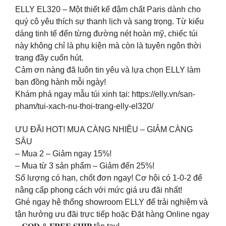
ELLY EL320 – Một thiết kế đậm chất Paris dành cho
quý cô yêu thích sự thanh lịch và sang trọng. Từ kiểu
dáng tinh tế đến từng đường nét hoàn mỹ, chiếc túi
này không chỉ là phụ kiện mà còn là tuyên ngôn thời
trang đầy cuốn hút.
Cảm ơn nàng đã luôn tin yêu và lựa chọn ELLY làm
bạn đồng hành mỗi ngày!
Khám phá ngay mẫu túi xinh tại: https://elly.vn/san-
pham/tui-xach-nu-thoi-trang-elly-el320/
ƯU ĐÃI HOT! MUA CÀNG NHIỀU – GIẢM CÀNG
SÂU
– Mua 2 – Giảm ngay 15%!
– Mua từ 3 sản phẩm – Giảm đến 25%!
Số lượng có hạn, chốt đơn ngay! Cơ hội có 1-0-2 để
nâng cấp phong cách với mức giá ưu đãi nhất!
Ghé ngay hệ thống showroom ELLY để trải nghiệm và
tận hưởng ưu đãi trực tiếp hoặc Đặt hàng Online ngay