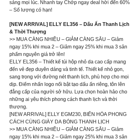
sáng mọi lúc. Nhanh tay Chớp ngay deal hời đến 60%
– Số lượng có hạn!
[NEW ARRIVAL] ELLY EL356 – Dấu Ấn Thanh Lịch
& Thời Thượng
>> MUA CÀNG NHIỀU – GIẢM CÀNG SÂU – Giảm
ngay 15% khi mua 2 – Giảm ngay 25% khi mua 3 sản
phẩm nguyên giá trở lên!
ELLY EL356 – Thiết kế túi hộp nhỏ da cao cấp mang
đến vẻ đẹp duyên dáng và tinh tế. Thiết kế nhỏ gọn,
sang trọng với đường nét thanh lịch, phù hợp cho mọi
dịp. Điểm nhấn logo nổi bật tạo dấu ấn riêng, tôn lên
đẳng cấp của người sở hữu. Lựa chọn hoàn hảo cho
những ai yêu thích phong cách thanh lịch và thời
thượng.
[NEW ARRIVAL] ELLY EGM230, BIẾN HÓA PHONG
CÁCH CÙNG GIÀY DA BÓNG THANH LỊCH
>> MUA CÀNG NHIỀU – GIẢM CÀNG SÂU – Giảm
ngay 15% khi mua 2 – Giảm ngay 25% khi mua 3 sản