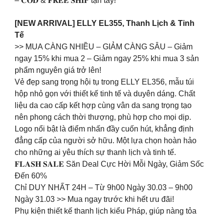
– 𝐂𝐎𝐃 & 𝐅𝐑𝐄𝐄 𝐒𝐇𝐈𝐏 tận tay!
[NEW ARRIVAL] ELLY EL355, Thanh Lịch & Tinh
Tế
>> MUA CÀNG NHIỀU – GIẢM CÀNG SÂU – Giảm
ngay 15% khi mua 2 – Giảm ngay 25% khi mua 3 sản
phẩm nguyên giá trở lên!
Vẻ đẹp sang trọng hội tụ trong ELLY EL356, mẫu túi
hộp nhỏ gọn với thiết kế tinh tế và duyên dáng. Chất
liệu da cao cấp kết hợp cùng vân da sang trọng tạo
nên phong cách thời thượng, phù hợp cho mọi dịp.
Logo nổi bật là điểm nhấn đầy cuốn hút, khẳng định
đẳng cấp của người sở hữu. Một lựa chọn hoàn hảo
cho những ai yêu thích sự thanh lịch và tinh tế.
𝐅𝐋𝐀𝐒𝐇 𝐒𝐀𝐋𝐄 Săn Deal Cực Hời Mỗi Ngày, Giảm Sốc
Đến 60%
Chỉ DUY NHẤT 24H – Từ 9h00 Ngày 30.03 – 9h00
Ngày 31.03 >> Mua ngay trước khi hết ưu đãi!
Phụ kiện thiết kế thanh lịch kiểu Pháp, giúp nàng tỏa