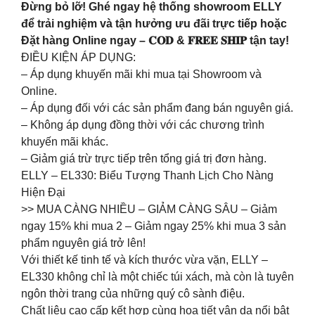
Đừng bỏ lỡ! Ghé ngay hệ thống showroom ELLY
để trải nghiệm và tận hưởng ưu đãi trực tiếp hoặc
Đặt hàng Online ngay – 𝐂𝐎𝐃 & 𝐅𝐑𝐄𝐄 𝐒𝐇𝐈𝐏 tận tay!
ĐIỀU KIỆN ÁP DỤNG:
– Áp dụng khuyến mãi khi mua tại Showroom và
Online.
– Áp dụng đối với các sản phẩm đang bán nguyên giá.
– Không áp dụng đồng thời với các chương trình
khuyến mãi khác.
– Giảm giá trừ trực tiếp trên tổng giá trị đơn hàng.
ELLY – EL330: Biểu Tượng Thanh Lịch Cho Nàng
Hiện Đại
>> MUA CÀNG NHIỀU – GIẢM CÀNG SÂU – Giảm
ngay 15% khi mua 2 – Giảm ngay 25% khi mua 3 sản
phẩm nguyên giá trở lên!
Với thiết kế tinh tế và kích thước vừa vặn, ELLY –
EL330 không chỉ là một chiếc túi xách, mà còn là tuyên
ngôn thời trang của những quý cô sành điệu.
Chất liệu cao cấp kết hợp cùng họa tiết vân da nổi bật