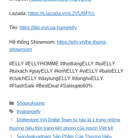
Lazada:
https://s.lazada.vn/s.2VUlM?cc
Tiki:
https://tiki.vn/cua-hang/elly
Hệ thống Showroom:
https://elly.vn/he-thong-
showroom
#ELLY #ELLYHOMME #thoitrangELLY #tuiELLY
#tuixach #giayELLY #kinhELLY #viELLY #baloELLY
#clutchELLY #daylungELLY #donghoELLY
#FlashSale #BestDeal #Saleupto60%
Danh
Shopxuhuong
mục
Thẻ
thoitrangelly
Dottiestore Với Dottie Team tự hào là 1 trong những
thương hiệu thời trang tiên phong của người Việt trẻ
Sexylookvietnam Sản Phẩm Của Thương Hiệu