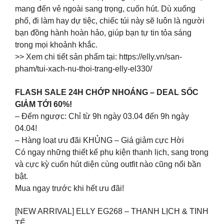
mang đến vẻ ngoài sang trọng, cuốn hút. Dù xuống
phố, đi làm hay dự tiệc, chiếc túi này sẽ luôn là người
bạn đồng hành hoàn hảo, giúp bạn tự tin tỏa sáng
trong mọi khoảnh khắc.
>> Xem chi tiết sản phẩm tại: https://elly.vn/san-
pham/tui-xach-nu-thoi-trang-elly-el330/
FLASH SALE 24H CHỚP NHOÁNG – DEAL SỐC
GIẢM TỚI 60%!
– Đếm ngược: Chỉ từ 9h ngày 03.04 đến 9h ngày
04.04!
– Hàng loạt ưu đãi KHỦNG – Giá giảm cực Hời
Có ngay những thiết kế phụ kiện thanh lịch, sang trọng
và cực kỳ cuốn hút diện cùng outfit nào cũng nổi bần
bật.
Mua ngay trước khi hết ưu đãi!
[NEW ARRIVAL] ELLY EG268 – THANH LỊCH & TINH
TẾ