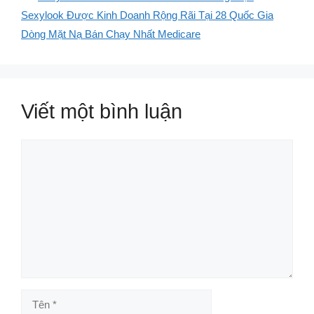
Sexylook Được Kinh Doanh Rộng Rãi Tại 28 Quốc Gia
Dòng Mặt Nạ Bán Chạy Nhất Medicare
Viết một bình luận
Bình
luận
Tên