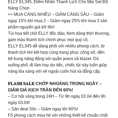
ELLY EL345, Điểm Nhấn Thanh Lịch Cho Mọi Set Đồ
Nàng Chọn
>> MUA CÀNG NHIỀU – GIẢM CÀNG SÂU – Giảm
ngay 15% khi mua 2 – Giảm ngay 25% khi mua 3 sản
phẩm nguyên giá trở lên!
Túi họa tiết chữ ELLY độc đáo, form dáng thời thượng,
gam màu thanh lịch chinh phục mọi quý cô.
ELLY EL345 dễ dàng phối với nhiều phong cách, từ
thanh lịch khi kết hợp cùng trang phục công sở, đến
trẻ trung năng động với quần jeans và blazer. Dù
xuống phố, đi làm hay dự tiệc, chiếc túi này luôn giúp
nàng tỏa sáng với vẻ ngoài cuốn hút và đẳng cấp.
𝐅𝐋𝐀𝐒𝐇 𝐒𝐀𝐋𝐄 CHỚP NHOÁNG TRONG NGÀY –
GIẢM GIÁ KỊCH TRẦN ĐẾN 60%!
– Cơ hội vàng trong 24H – Từ 9h ngày 02.04 đến 9h
ngày 03.04!
– Săn deal Sốc – Giảm ngay tới 60%!
F5 phong cách mùa hè với những thiết kế chuẩn chất