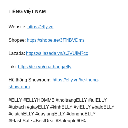
TIẾNG VIỆT NAM
Website:
https://elly.vn
Shopee:
https://shope.ee/3fTriBVDms
Lazada:
https://s.lazada.vn/s.2VUlM?cc
Tiki:
https://tiki.vn/cua-hang/elly
Hệ thống Showroom:
https://elly.vn/he-thong-
showroom
#ELLY #ELLYHOMME #thoitrangELLY #tuiELLY
#tuixach #giayELLY #kinhELLY #viELLY #baloELLY
#clutchELLY #daylungELLY #donghoELLY
#FlashSale #BestDeal #Saleupto60%