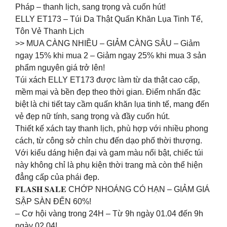
Pháp – thanh lịch, sang trọng và cuốn hút!
ELLY ET173 – Túi Da Thật Quấn Khăn Lụa Tinh Tế,
Tôn Vẻ Thanh Lịch
>> MUA CÀNG NHIỀU – GIẢM CÀNG SÂU – Giảm
ngay 15% khi mua 2 – Giảm ngay 25% khi mua 3 sản
phẩm nguyên giá trở lên!
Túi xách ELLY ET173 được làm từ da thật cao cấp,
mềm mại và bền đẹp theo thời gian. Điểm nhấn đặc
biệt là chi tiết tay cầm quấn khăn lụa tinh tế, mang đến
vẻ đẹp nữ tính, sang trọng và đầy cuốn hút.
Thiết kế xách tay thanh lịch, phù hợp với nhiều phong
cách, từ công sở chỉn chu đến dạo phố thời thượng.
Với kiểu dáng hiện đại và gam màu nổi bật, chiếc túi
này không chỉ là phụ kiện thời trang mà còn thể hiện
đẳng cấp của phái đẹp.
𝐅𝐋𝐀𝐒𝐇 𝐒𝐀𝐋𝐄 CHỚP NHOÁNG CÓ HẠN – GIẢM GIÁ
SẬP SÀN ĐẾN 60%!
– Cơ hội vàng trong 24H – Từ 9h ngày 01.04 đến 9h
ngày 02.04!