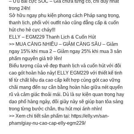
– Ưu đãi cực SỐC – Giá chưa từng có, chỉ duy nhất
trong 24h!
Sở hữu ngay phụ kiện phong cách Pháp sang trọng,
thanh lịch, phối với outfit nào cũng đẳng cấp & cuốn
hút cho hè cực cháy!!!
ELLY – EGM229 Thanh Lịch & Cuốn Hút
>> MUA CÀNG NHIỀU – GIẢM CÀNG SÂU – Giảm
ngay 15% khi mua 2 – Giảm ngay 25% khi mua 3 sản
phẩm nguyên giá trở lên!
Biểu tượng của vẻ đẹp thanh lịch và cuốn hút với đôi
cao gót hoàn hảo này! ELLY EGM229 với thiết kế tinh
tế từ chất liệu da cao cấp kết hợp cùng gót cao vững
chãi mang đến sự cân bằng hoàn hảo giữa nét quyến
rũ và cảm giác thoải mái. Dù là sự kiện quan trọng hay
dạo phố hàng ngày, đôi giày này sẽ giúp bạn tỏa sáng
trong từng bước chân, thu hút mọi ánh nhìn!
>> Xem chi tiết sản phẩm tại: https://elly.vn/san-
pham/giay-nu-cao-cap-elly-egm229/