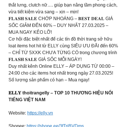
thắt lưng, clutch nữ…. giúp bạn nâng tầm phong cách,
vừa tiết kiệm vừa sang – xịn – mịn!
𝐅𝐋𝐀𝐒𝐇 𝐒𝐀𝐋𝐄 CHỚP NHOÁNG – 𝐁𝐄𝐒𝐓 𝐃𝐄𝐀𝐋 GIÁ
SỐC GIẢM ĐẾN 60% – DUY NHẤT 27.03.2025 –
MUA NGAY KẺO LỠ!
Cơ hội đặc biệt nhất để các tín đồ thời trang sở hữu
loạt items hot hit từ ELLY cùng SIÊU ƯU ĐÃI đến 60%
– CHỈ TỪ 5XXK CHƯA TỪNG CÓ trong chương trình
𝐅𝐋𝐀𝐒𝐇 𝐒𝐀𝐋𝐄 GIÁ SỐC MỖI NGÀY!
Duy nhất kênh Online ELLY – ÁP DỤNG TỪ 00:00 –
24:00 cho các items hot nhất trong ngày 27.03.2025!
Số lượng sản phẩm có hạn – Mua ngay!
𝐄𝐋𝐋𝐘
thoitrangelly
– TOP 10 THƯƠNG HIỆU NỔI
TIẾNG VIỆT NAM
Website:
https://elly.vn
Shopee:
https://shope.ee/3fTriBVDms