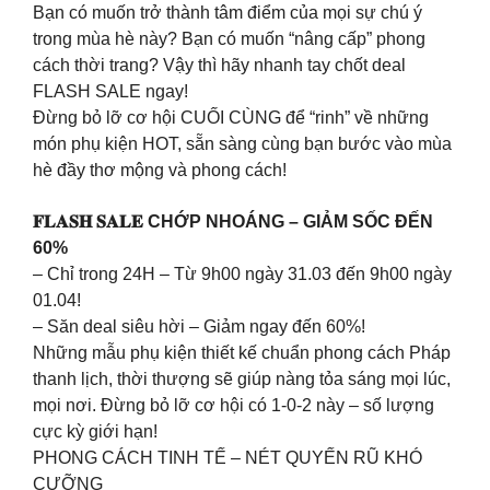
Bạn có muốn trở thành tâm điểm của mọi sự chú ý
trong mùa hè này? Bạn có muốn “nâng cấp” phong
cách thời trang? Vậy thì hãy nhanh tay chốt deal
FLASH SALE ngay!
Đừng bỏ lỡ cơ hội CUỐI CÙNG để “rinh” về những
món phụ kiện HOT, sẵn sàng cùng bạn bước vào mùa
hè đầy thơ mộng và phong cách!
𝐅𝐋𝐀𝐒𝐇 𝐒𝐀𝐋𝐄 CHỚP NHOÁNG – GIẢM SỐC ĐẾN
60%
– Chỉ trong 24H – Từ 9h00 ngày 31.03 đến 9h00 ngày
01.04!
– Săn deal siêu hời – Giảm ngay đến 60%!
Những mẫu phụ kiện thiết kế chuẩn phong cách Pháp
thanh lịch, thời thượng sẽ giúp nàng tỏa sáng mọi lúc,
mọi nơi. Đừng bỏ lỡ cơ hội có 1-0-2 này – số lượng
cực kỳ giới hạn!
PHONG CÁCH TINH TẾ – NÉT QUYẾN RŨ KHÓ
CƯỠNG