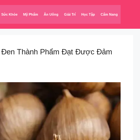
Sức Khỏe
Mỹ Phẩm
Ăn Uống
Giải Trí
Học Tập
Cẩm Nang
ỏi Đen Thành Phẩm Đạt Được Đảm