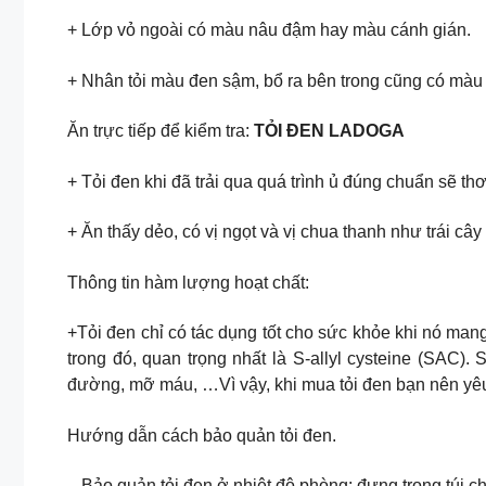
+ Lớp vỏ ngoài có màu nâu đậm hay màu cánh gián.
+ Nhân tỏi màu đen sậm, bổ ra bên trong cũng có màu
Ăn trực tiếp để kiểm tra:
TỎI ĐEN LADOGA
+ Tỏi đen khi đã trải qua quá trình ủ đúng chuẩn sẽ th
+ Ăn thấy dẻo, có vị ngọt và vị chua thanh như trái câ
Thông tin hàm lượng hoạt chất:
+Tỏi đen chỉ có tác dụng tốt cho sức khỏe khi nó mang
trong đó, quan trọng nhất là S-allyl cysteine (SAC)
đường, mỡ máu, …Vì vậy, khi mua tỏi đen bạn nên yê
Hướng dẫn cách bảo quản tỏi đen.
– Bảo quản tỏi đen ở nhiệt độ phòng: đựng trong túi c