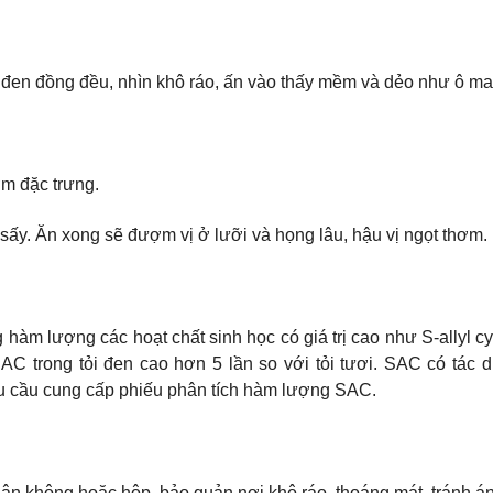
 đen đồng đều, nhìn khô ráo, ấn vào thấy mềm và dẻo như ô ma
ơm đặc trưng.
y sấy. Ăn xong sẽ đượm vị ở lưỡi và họng lâu, hậu vị ngọt thơm.
 hàm lượng các hoạt chất sinh học có giá trị cao như S-allyl cy
. SAC trong tỏi đen cao hơn 5 lần so với tỏi tươi. SAC có tá
u cầu cung cấp phiếu phân tích hàm lượng SAC.
hân không hoặc hộp, bảo quản nơi khô ráo, thoáng mát, tránh án