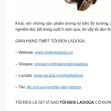
Khác với những sản phẩm tương tự trên thị trường,
nghiệm đúc kết trong suốt 5 năm qua, do vậy tỏi đen t
GIAN HÀNG TMĐT TỎI ĐEN LADOGA:
– Website:
www.toidenladoga.vn
– Shopee:
shopee.vn/toidencodonladoga
– Lazada:
www.lazada.vn/shop/ladoga
– Tiki:
tiki.vn/cua-hang/toi-den-ladoga
TỎI ĐEN LÀ GÌ? VÌ SAO
TỎI ĐEN LADOGA
CÔ ĐƠN