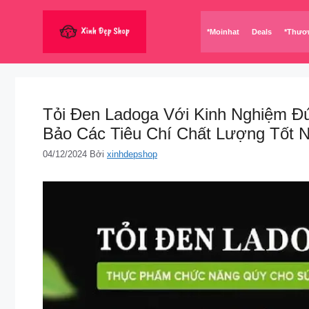
Chuyển
đến
*Moinhat
Deals
*Thươ
nội
dung
Tỏi Đen Ladoga Với Kinh Nghiệm Đ
Bảo Các Tiêu Chí Chất Lượng Tốt N
04/12/2024
Bởi
xinhdepshop