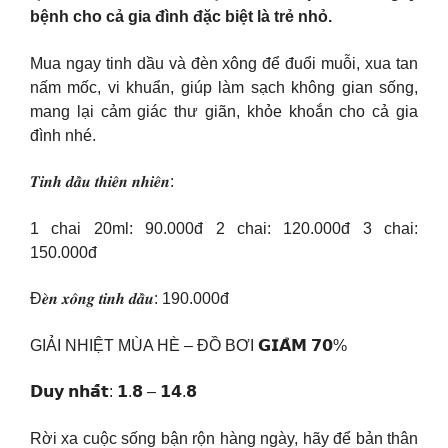
bệnh cho cả gia đình đặc biệt là trẻ nhỏ.
Mua ngay tinh dầu và đèn xông để đuổi muỗi, xua tan
nấm mốc, vi khuẩn, giúp làm sạch không gian sống,
mang lại cảm giác thư giãn, khỏe khoắn cho cả gia
đình nhé.
𝑻𝒊𝒏𝒉 𝒅𝒂̂̀𝒖 𝒕𝒉𝒊𝒆̂𝒏 𝒏𝒉𝒊𝒆̂𝒏:
1 chai 20ml: 90.000đ 2 chai: 120.000đ 3 chai:
150.000đ
Đ𝒆̀𝒏 𝒙𝒐̂𝒏𝒈 𝒕𝒊𝒏𝒉 𝒅𝒂̂̀𝒖: 190.000đ
GIẢI NHIỆT MÙA HÈ – ĐỒ BƠI 𝗚𝗜𝗔̉𝗠 𝟳𝟬%
𝗗𝘂𝘆 𝗻𝗵𝗮̂́𝘁: 𝟭.𝟴 – 𝟭𝟰.𝟴
Rời xa cuộc sống bận rộn hàng ngày, hãy để bản thân