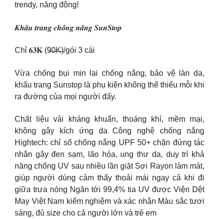
trendy, năng động!
𝑲𝒉𝒂̂̉𝒖 𝒕𝒓𝒂𝒏𝒈 𝒄𝒉𝒐̂́𝒏𝒈 𝒏𝒂̆́𝒏𝒈 𝑺𝒖𝒏𝑺𝒕𝒐𝒑
Chỉ 𝟔𝟑𝐊 (9̶0̶K̶)/gói 3 cái
Vừa chống bụi mịn lại chống nắng, bảo vệ làn da,
khẩu trang Sunstop là phụ kiện không thể thiếu mỗi khi
ra đường của mọi người đấy.
Chất liệu vải kháng khuẩn, thoáng khí, mềm mại,
không gây kích ứng da Công nghệ chống nắng
Hightech: chỉ số chống nắng UPF 50+ chặn đứng tác
nhân gây đen sạm, lão hóa, ung thư da, duy trì khả
năng chống UV sau nhiều lần giặt Sợi Rayon làm mát,
giúp người dùng cảm thấy thoải mái ngay cả khi đi
giữa trưa nóng Ngăn tới 99,4% tia UV được Viện Dệt
May Việt Nam kiểm nghiệm và xác nhận Màu sắc tươi
sáng, đủ size cho cả người lớn và trẻ em