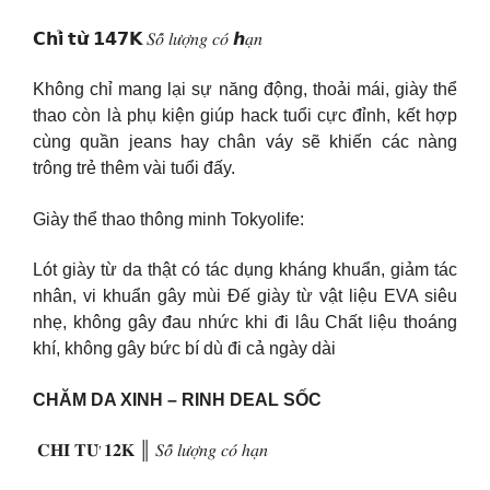
𝗖𝗵𝗶̉ 𝘁𝘂̛̀ 𝟭𝟰𝟳𝗞 𝑆𝑜̂́ 𝑙𝑢̛𝑜̛̣𝑛𝑔 𝑐𝑜́ ℎ𝑎̣𝑛
Không chỉ mang lại sự năng động, thoải mái, giày thể
thao còn là phụ kiện giúp hack tuổi cực đỉnh, kết hợp
cùng quần jeans hay chân váy sẽ khiến các nàng
trông trẻ thêm vài tuổi đấy.
Giày thể thao thông minh Tokyolife:
Lót giày từ da thật có tác dụng kháng khuẩn, giảm tác
nhân, vi khuẩn gây mùi Đế giày từ vật liệu EVA siêu
nhẹ, không gây đau nhức khi đi lâu Chất liệu thoáng
khí, không gây bức bí dù đi cả ngày dài
CHĂM DA XINH – RINH DEAL SỐC
️ 𝐂𝐇𝐈̉ 𝐓𝐔̛̀ 𝟏𝟐𝐊 ║ 𝑆𝑜̂́ 𝑙𝑢̛𝑜̛̣𝑛𝑔 𝑐𝑜́ ℎ𝑎̣𝑛