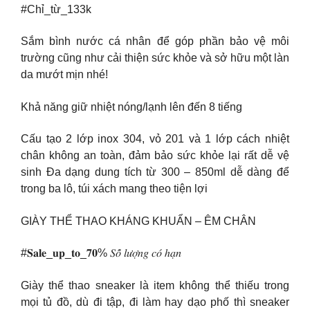
#Chỉ_từ_133k
Sắm bình nước cá nhân để góp phần bảo vệ môi
trường cũng như cải thiện sức khỏe và sở hữu một làn
da mướt mịn nhé!
Khả năng giữ nhiệt nóng/lạnh lên đến 8 tiếng
Cấu tạo 2 lớp inox 304, vỏ 201 và 1 lớp cách nhiệt
chân không an toàn, đảm bảo sức khỏe lại rất dễ vệ
sinh Đa dạng dung tích từ 300 – 850ml dễ dàng để
trong ba lô, túi xách mang theo tiện lợi
GIÀY THỂ THAO KHÁNG KHUẨN – ÊM CHÂN
#𝐒𝐚𝐥𝐞_𝐮𝐩_𝐭𝐨_𝟕𝟎% 𝑆𝑜̂́ 𝑙𝑢̛𝑜̛̣𝑛𝑔 𝑐𝑜́ ℎ𝑎̣𝑛
Giày thể thao sneaker là item không thể thiếu trong
mọi tủ đồ, dù đi tập, đi làm hay dạo phố thì sneaker