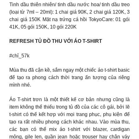
Tinh dầu thiên nhiên/ tinh dầu nước hoa/ tinh dầu treo
(loại từ 7ml – 20ml): 1 chai giá 90K, 2 chai giá 120K, 3
chai giá 150K Mặt nạ trứng cá hồi TokyoCare: 01 gói
41K, 05 gói 150K, 10 gói 220K
REFRESH TỦ ĐỒ THU VỚI ÁO T-SHIRT
#chỉ_57k
Mùa thu đã cận kề, sắm ngay một chiếc áo t-shirt basic
để tạo ra phong cách thời trang ấn tượng của riêng
mình nhé.
Áo T-shirt trơn là một thiết kế cơ bản nhưng cũng là
item không thể thiếu trong tủ đồ của các cô gái, bởi lẽ
t-shirt có thể kết hợp với mọi trang phục, phụ kiện để
tạo ra rất nhiều phong cách khác nhau. Vào mùa thu,
các bạn có thể mix áo t-shirt với blazer, cardigan
mỏng, gile len, quần jean hoặc trouser hay chân váy