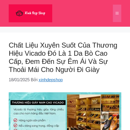
Chuyển
đến
Menu
nội
dung
Chất Liệu Xuyên Suốt Của Thương
Hiệu Vicado Đó Là 1 Da Bò Cao
Cấp, Đem Đến Sự Êm Ái Và Sự
Thoải Mái Cho Người Đi Giày
18/01/2025
Bởi
xinhdepshop