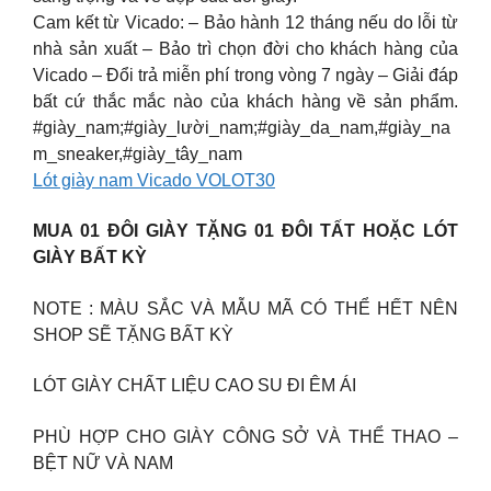
Cam kết từ Vicado: – Bảo hành 12 tháng nếu do lỗi từ
nhà sản xuất – Bảo trì chọn đời cho khách hàng của
Vicado – Đổi trả miễn phí trong vòng 7 ngày – Giải đáp
bất cứ thắc mắc nào của khách hàng về sản phẩm.
#giày_nam;#giày_lười_nam;#giày_da_nam,#giày_na
m_sneaker,#giày_tây_nam
Lót giày nam Vicado VOLOT30
MUA 01 ĐÔI GIÀY TẶNG 01 ĐÔI TẤT HOẶC LÓT
GIÀY BẤT KỲ
NOTE : MÀU SẮC VÀ MẪU MÃ CÓ THỂ HẾT NÊN
SHOP SẼ TẶNG BẤT KỲ
LÓT GIÀY CHẤT LIỆU CAO SU ĐI ÊM ÁI
PHÙ HỢP CHO GIÀY CÔNG SỞ VÀ THỂ THAO –
BỆT NỮ VÀ NAM