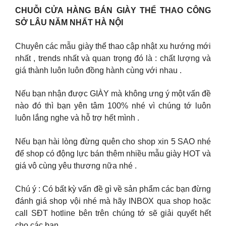
CHUỖI CỬA HÀNG BÁN GIÀY THỂ THAO CÔNG
SỞ LÂU NĂM NHẤT HÀ NỘI
Chuyên các mẫu giày thể thao cập nhật xu hướng mới
nhất , trends nhất và quan trọng đó là : chất lượng và
giá thành luôn luôn đồng hành cùng với nhau .
Nếu bạn nhận được GIÀY mà không ưng ý một vấn đề
nào đó thì bạn yên tâm 100% nhé vì chúng tớ luôn
luôn lắng nghe và hỗ trợ hết mình .
Nếu bạn hài lòng đừng quên cho shop xin 5 SAO nhé
để shop có động lực bán thêm nhiều mẫu giày HOT và
giá vô cùng yêu thương nữa nhé .
Chú ý : Có bất kỳ vấn đề gì về sản phẩm các bạn đừng
đánh giá shop vội nhé mà hãy INBOX qua shop hoặc
call SĐT hotline bên trên chúng tớ sẽ giải quyết hết
cho các bạn .