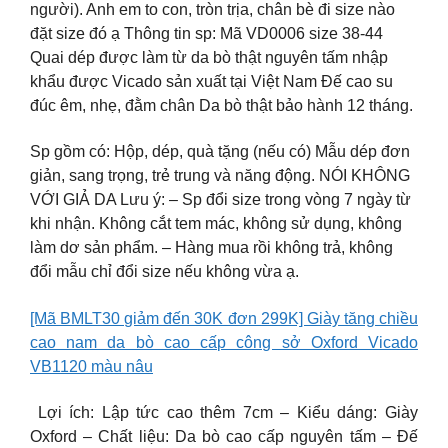
người). Anh em to con, tròn trịa, chân bè đi size nào
đặt size đó ạ Thông tin sp: Mã VD0006 size 38-44
Quai dép được làm từ da bò thật nguyên tấm nhập
khẩu được Vicado sản xuất tại Việt Nam Đế cao su
đúc êm, nhẹ, đằm chân Da bò thật bảo hành 12 tháng.
Sp gồm có: Hộp, dép, quà tặng (nếu có) Mẫu dép đơn
giản, sang trọng, trẻ trung và năng động. NÓI KHÔNG
VỚI GIẢ DA Lưu ý: – Sp đổi size trong vòng 7 ngày từ
khi nhận. Không cắt tem mác, không sử dụng, không
làm dơ sản phẩm. – Hàng mua rồi không trả, không
đổi mẫu chỉ đổi size nếu không vừa ạ.
[Mã BMLT30 giảm đến 30K đơn 299K] Giày tăng chiều
cao nam da bò cao cấp công sở Oxford Vicado
VB1120 màu nâu
Lợi ích: Lập tức cao thêm 7cm – Kiểu dáng: Giày
Oxford – Chất liệu: Da bò cao cấp nguyên tấm – Đế