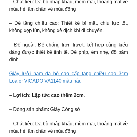
– Chất liệu: Da bò nhập khẩu, mềm mại, thoáng mát về
mùa hè, ấm chân về mùa đông
– Đế tăng chiều cao: Thiết kế bí mật, chịu lực tốt,
không xẹp lún, không xê dịch khi di chuyển.
– Đế ngoài: Đế chống trơn trượt, kết hợp cùng kiểu
dáng được thiết kế tinh tế. Đế phíp, êm nhẹ, độ bám
dính
Giày lười nam da bò cao cấp tăng chiều cao 3cm
Loafer VICADO VA1140 màu nâu
– Lợi ích: Lập tức cao thêm 2cm.
– Dòng sản phẩm: Giày Công sở
– Chất liệu: Da bò nhập khẩu, mềm mại, thoáng mát về
mùa hè, ấm chân về mùa đông