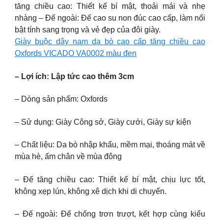
tăng chiều cao: Thiết kế bí mật, thoải mái và nhẹ
nhàng – Đế ngoài: Đế cao su non đúc cao cấp, làm nổi
bật tính sang trọng và vẻ đẹp của đôi giày.
Giày buộc dây nam da bò cao cấp tăng chiều cao
Oxfords VICADO VA0002 màu đen
– Lợi ích: Lập tức cao thêm 3cm
– Dòng sản phẩm: Oxfords
– Sử dụng: Giày Công sở, Giày cưới, Giày sự kiện
– Chất liệu: Da bò nhập khẩu, mềm mại, thoáng mát về
mùa hè, ấm chân về mùa đông
– Đế tăng chiều cao: Thiết kế bí mật, chịu lực tốt,
không xẹp lún, không xê dịch khi di chuyển.
– Đế ngoài: Đế chống trơn trượt, kết hợp cùng kiểu