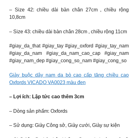
– Size 42: chiều dài bàn chân 27cm , chiều rộng
10,8cm
– Size 43: chiều dài bàn chân 28cm , chiều rộng 11cm
#giay_da_that #giay_tay #giay_oxford #giay_tay_nam
#giay_da_nam #giay_da_nam_cao_cap #giay_nam
#giay_nam_dep #giay_cong_so_nam #giay_cong_so
Giày buộc dây nam da bò cao cấp tăng chiều cao
Oxfords VICADO VA0023 màu đen
– Lợi ích: Lập tức cao thêm 3cm
– Dòng sản phẩm: Oxfords
– Sử dụng: Giày Công sở, Giày cưới, Giày sự kiện