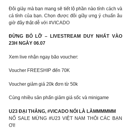
Đôi giày mà bạn mang sẽ tiết lộ phần nào tính cách và
cá tính của bạn. Chọn được đôi giầy ưng ý chuẩn âu
giờ đây thật dễ với #VICADO
ĐỪNG BỎ LỠ – LIVESTREAM DUY NHẤT VÀO
23H NGÀY 06.07
Xem live nhận ngay bão voucher:
Voucher FREESHIP đến 70K
Voucher giảm giá 20k đơn từ 50k
Cùng nhiều sản phẩn giảm giá sốc và minigame
U23 ĐẠI THẮNG, #VICADO NÓI LÀ LÀMMMMMM
NỔ SALE MỪNG #U23 VIỆT NAM THÔI CÁC BẠN
ƠI!