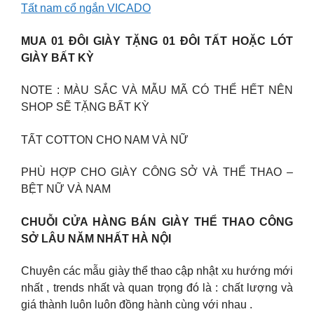
Tất nam cổ ngắn VICADO
MUA 01 ĐÔI GIÀY TẶNG 01 ĐÔI TẤT HOẶC LÓT
GIÀY BẤT KỲ
NOTE : MÀU SẮC VÀ MẪU MÃ CÓ THỂ HẾT NÊN
SHOP SẼ TẶNG BẤT KỲ
TẤT COTTON CHO NAM VÀ NỮ
PHÙ HỢP CHO GIÀY CÔNG SỞ VÀ THỂ THAO –
BỆT NỮ VÀ NAM
CHUỖI CỬA HÀNG BÁN GIÀY THỂ THAO CÔNG
SỞ LÂU NĂM NHẤT HÀ NỘI
Chuyên các mẫu giày thể thao cập nhật xu hướng mới
nhất , trends nhất và quan trọng đó là : chất lượng và
giá thành luôn luôn đồng hành cùng với nhau .