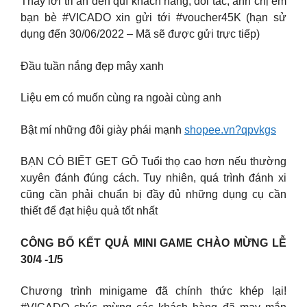
Thay lời tri ân đến quí khách hàng, đối tác, anh chị em
bạn bè #VICADO xin gửi tới #voucher45K (hạn sử
dụng đến 30/06/2022 – Mã sẽ được gửi trực tiếp)
Đầu tuần nắng đẹp mây xanh
Liệu em có muốn cùng ra ngoài cùng anh
Bật mí những đôi giày phái mạnh
shopee.vn?qpvkgs
BẠN CÓ BIẾT GET GÔ Tuổi thọ cao hơn nếu thường
xuyên đánh đúng cách. Tuy nhiên, quá trình đánh xi
cũng cần phải chuẩn bị đầy đủ những dụng cụ cần
thiết để đạt hiệu quả tốt nhất
CÔNG BỐ KẾT QUẢ MINI GAME CHÀO MỪNG LỄ
30/4 -1/5
Chương trình minigame đã chính thức khép lại!