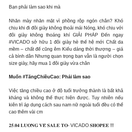
Bạn phải làm sao khi mà
Nhăn mày nhăn mặt vì phồng rộp ngón chân? Khó
chịu khi đi đôi giày không thoải mái Nóng, khó chịu với
đôi giày không thoáng khí GIẢI PHÁP Đến ngay
#VICADO sở hữu 1 đôi giày hè thế hệ mới Chất da
mềm – chất đế cũng êm Kiểu dáng thời thượng – giá
cả bình dân Nhưng quan trọng bạn vẫn là người chọn
size giày, hãy mua 1 đôi giày vừa chân
️Muốn #TăngChiềuCao: Phải làm sao
Việc tăng chiều cao ở độ tuổi trưởng thành là bất khả
kháng và không thể thực hiện được. Tuy nhiên nếu
kiên trì áp dụng cách sau nam nữ ngoài tuổi đều có thể
cao thêm vài cm
𝟐𝟓.𝟎𝟒 𝐋𝐔̛𝐎̛𝐍𝐆 𝐕𝐄̂̀ 𝐒𝐀𝐋𝐄 𝐓𝐎- VICADO 𝐒𝐇𝐎𝐏𝐄𝐄 !!!