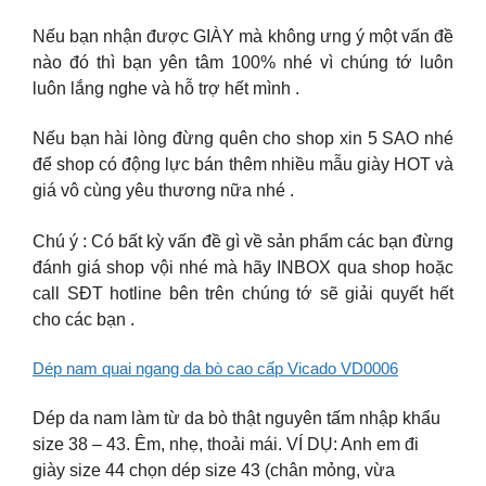
Nếu bạn nhận được GIÀY mà không ưng ý một vấn đề
nào đó thì bạn yên tâm 100% nhé vì chúng tớ luôn
luôn lắng nghe và hỗ trợ hết mình .
Nếu bạn hài lòng đừng quên cho shop xin 5 SAO nhé
để shop có động lực bán thêm nhiều mẫu giày HOT và
giá vô cùng yêu thương nữa nhé .
Chú ý : Có bất kỳ vấn đề gì về sản phẩm các bạn đừng
đánh giá shop vội nhé mà hãy INBOX qua shop hoặc
call SĐT hotline bên trên chúng tớ sẽ giải quyết hết
cho các bạn .
Dép nam quai ngang da bò cao cấp Vicado VD0006
Dép da nam làm từ da bò thật nguyên tấm nhập khẩu
size 38 – 43. Êm, nhẹ, thoải mái. VÍ DỤ: Anh em đi
giày size 44 chọn dép size 43 (chân mỏng, vừa