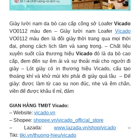
Giày lười nam da bò cao cấp công sở Loafer
Vicado
VO0112 màu đen – Giày lười nam Loafer
Vicado
VO0112 màu đen là đôi giày thời trang qua mọi thời
đại, phong cách lịch lãm và sang trọng. – Chất liệu
xuyên suốt của thương hiệu
Vicado
đó là da bò cao
cấp, đem đến sự êm ái và sự thoải mái cho người đi
giày – Lót giày có in thương hiệu Vicado, cấu tạo
thoáng khí và khử mùi khi phải đi giày quá lâu – Đế
giày: được làm từ cao su non đúc, nhẹ và êm chân,
viền đế được khâu tỉ mỉ, đảm
GIAN HÀNG TMĐT Vicado:
– Website:
vicado.vn
– Shopee:
shopee.vn/vicado_official_store
– Lazada:
www.lazada.vn/shop/vicado
–
Tiki:
tiki.vn/thuong-hieu/vicado