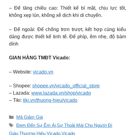
– Đế tăng chiều cao: Thiết kế bí mật, chịu lực tốt,
không xẹp lún, không xê dịch khi di chuyển.
– Đế ngoài: Đế chống trơn trượt, kết hợp cùng kiểu
dáng được thiết kế tinh tế. Đế phíp, êm nhẹ, độ bám
dính
GIAN HÀNG TMĐT Vicado:
– Website:
vicado.vn
– Shopee:
shopee.vn/vicado_official_store
– Lazada:
www.lazada.vn/shop/vicado
– Tiki:
tiki.vn/thuong-hieu/vicado
Danh
Mã Giảm Giá
mục
Thẻ
Đem Đến Sự Êm Ái
,
Sự Thoải Mái Cho Người Đi
Giày
,
Thương Hiệu Vicado
,
Vicado