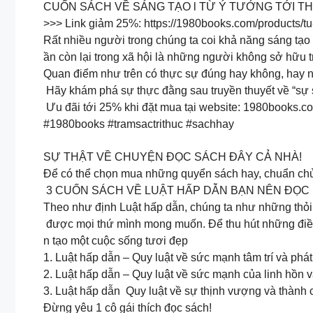
CUỐN SÁCH VỀ SÁNG TẠO l TỪ Ý TƯỞNG TỚI TH
>>> Link giảm 25%: https://1980books.com/products/tu
Rất nhiều người trong chúng ta coi khả năng sáng tạo là
ần còn lại trong xã hội là những người không sở hữu tr
Quan điểm như trên có thực sự đúng hay không, hay n
Hãy khám phá sự thực đằng sau truyền thuyết về “sự s
Ưu đãi tới 25% khi đặt mua tại website: 1980books.c
#1980books #tramsactrithuc #sachhay
SỰ THẬT VỀ CHUYỆN ĐỌC SÁCH ĐÂY CẢ NHÀ!
Để có thể chọn mua những quyển sách hay, chuẩn chủ
3 CUỐN SÁCH VỀ LUẬT HẤP DẪN BẠN NÊN ĐỌC
Theo như định Luật hấp dẫn, chúng ta như những thỏi 
được mọi thứ mình mong muốn. Để thu hút những điều 
n tạo một cuộc sống tươi đẹp
1. Luật hấp dẫn – Quy luật về sức mạnh tâm trí và ph
2. Luật hấp dẫn – Quy luật về sức mạnh của linh hồn 
3. Luật hấp dẫn Quy luật về sự thịnh vượng và thành
Đừng yêu 1 cô gái thích đọc sách!