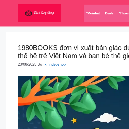
Chuyển
đến
*Moinhat
Deals
*Thươ
nội
dung
1980BOOKS đơn vị xuất bản giáo dụ
thế hệ trẻ Việt Nam và bạn bè thế gi
23/08/2025
Bởi
xinhdepshop