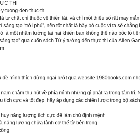
ỰC THI
-y-tuong-den-thuc-thi
 tư chất chỉ thuộc về thiên tài, và chỉ một thiểu số rất may mắ
í sáng tạo “trời phú”, nên tốt nhất là hãy bỏ cuộc vì ta sẽ chẳn
ó là một nhầm tưởng tai hại khiến bạn không thể nào bộc lộ ti
áng tạo” qua cuốn sách Từ ý tưởng đến thực thi của Allen Gan
om
 đề mình thích đừng ngại lướt qua website 1980books.com nh
nam châm thu hút về phía mình những gì phát ra trong tâm trí.
tích cực và tốt đẹp, hãy áp dụng các chiến lược trong bộ sá
át huy năng lượng tích cực để làm chủ định mệnh
và năng lượng chữa lành cơ thể từ bên trong
 công