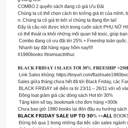
COMBO 2 quyển sách đang có giá Ưu Đãi
Chúng ta có thể chọn cách tin tưởng giá trị của mình, 
n. Chúng ta có giá trị bởi vì chúng ta đang tồn tại!
Đây là câu nói được trích trong cuốn sách PHỤ 
có thể thoát ra khỏi những mối quan hệ toxic, giúp bạn t
Combo đang có ưu đãi tới 25% + Freeship toàn quốc.
Nhanh tay đặt hàng ngay hôm nay!!!!
#1980books #tramsactrithuc
𝐁𝐋𝐀𝐂𝐊 𝐅𝐑𝐈𝐃𝐀𝐘 𝐥 𝐒𝐋𝐀𝐄𝐒 𝐓𝐎̛́𝐈 𝟑𝟎%, 𝐅𝐑𝐄𝐄𝐒𝐇𝐈𝐏 >𝟐𝟓𝟎
Link Sales khủng: https://tinyurl.com/flashsale1980bo
Sales giữa tháng chưa hết đã tới Black Friday, các Fa
BLACK FRIDAY sẽ diễn ra từ 23/11 – 26/11 với vô và
Đồng loạt giảm giá các dòng sách Hot tới 30%
Tặng kèm sổ tay, bookmark cho đơn hàng >300k
Chưa bao giờ 1980 books lại đón đầu xu hướng sách h
𝗕𝗟𝗔𝗖𝗞 𝗙𝗥𝗜𝗗𝗔𝗬 𝗦𝗔𝗟𝗘 𝗨𝗣 𝗧𝗢 𝟯𝟬% ++𝗔𝗟𝗟 BOOK
️ Đừng bỏ qua 1 trong những đại tiệc săn sales ngành