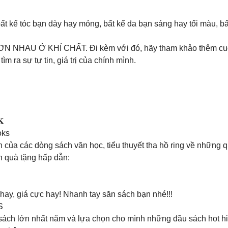
bất kể tóc bạn dày hay mỏng, bất kể da bạn sáng hay tối màu, b
NỮ HƠN NHAU Ở KHÍ CHẤT. Đi kèm với đó, hãy tham khảo th
ìm ra sự tự tin, giá trị của chính mình.
𝐊
oks
n của các dòng sách văn học, tiểu thuyết tha hồ ring về những
n quà tặng hấp dẫn:
ay, giá cực hay! Nhanh tay săn sách bạn nhé!!!
S
 sách lớn nhất năm và lựa chọn cho mình những đầu sách hot hit