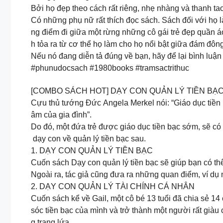
Bởi họ đẹp theo cách rất riêng, nhẹ nhàng và thanh tao
Có những phụ nữ rất thích đọc sách. Sách đối với họ l
ng điểm đi giữa một rừng những cô gái trẻ đẹp quần áo
h tỏa ra từ cơ thể họ làm cho họ nổi bật giữa đám đông
Nếu nó đang diễn tả đúng về bạn, hãy để lại bình luận
#phunudocsach #1980books #tramsactrithuc
[COMBO SÁCH HOT] DẠY CON QUẢN LÝ TIỀN BẠC
Cựu thủ tướng Đức Angela Merkel nói: “Giáo dục tiền b
âm của gia đình”.
Do đó, một đứa trẻ được giáo dục tiền bạc sớm, sẽ c
dạy con về quản lý tiền bạc sau.
1. DẠY CON QUẢN LÝ TIỀN BẠC
Cuốn sách Dạy con quản lý tiền bạc sẽ giúp bạn có thêm 
Ngoài ra, tác giả cũng đưa ra những quan điểm, ví dụ 
2. DẠY CON QUẢN LÝ TÀI CHÍNH CÁ NHÂN
Cuốn sách kể về Gail, một cô bé 13 tuổi đã chia sẻ 1
sóc tiền bạc của mình và trở thành một người rất già
g trang lứa.