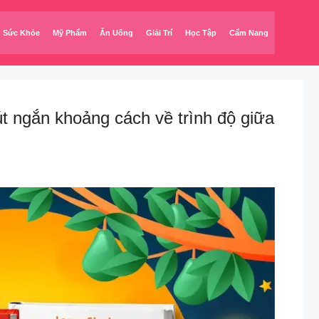
Sức Khỏe
Mỹ Phẩm
Ăn Uống
Giải Trí
Học Tập
Cẩm Nang
 ngắn khoảng cách về trình độ giữa