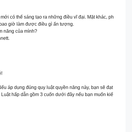
n mới có thể sáng tạo ra những điều vĩ đại. Mặt khác, ph
g bao giờ làm được điều gì ấn tượng.
ềm năng của mình?
nett.
é!
 Nếu áp dụng đúng quy luật quyền năng này, bạn sẽ đạt
ch Luật hấp dẫn gồm 3 cuốn dưới đây nếu bạn muốn kiế