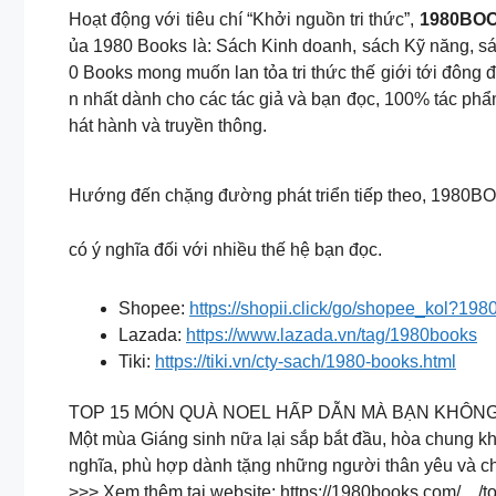
Hoạt động với tiêu chí “Khởi nguồn tri thức”,
1980BO
ủa 1980 Books là: Sách Kinh doanh, sách Kỹ năng, s
0 Books mong muốn lan tỏa tri thức thế giới tới đông 
n nhất dành cho các tác giả và bạn đọc, 100% tác phẩ
hát hành và truyền thông.
Hướng đến chặng đường phát triển tiếp theo, 1980BOO
có ý nghĩa đối với nhiều thế hệ bạn đọc.
Shopee:
https://shopii.click/go/shopee_kol?1
Lazada:
https://www.lazada.vn/tag/1980books
Tiki:
https://tiki.vn/cty-sach/1980-books.html
TOP 15 MÓN QUÀ NOEL HẤP DẪN MÀ BẠN KHÔNG
Một mùa Giáng sinh nữa lại sắp bắt đầu, hòa chung k
nghĩa, phù hợp dành tặng những người thân yêu và c
>>> Xem thêm tại website: https://1980books.com/…/