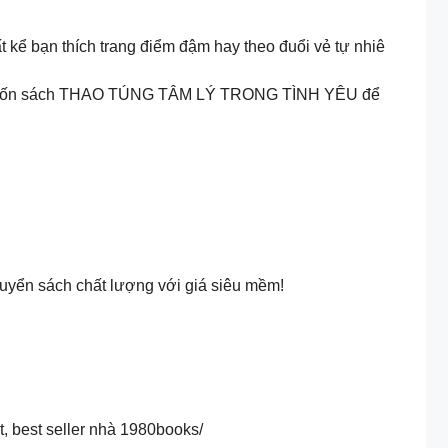
ất kể bạn thích trang điểm đậm hay theo đuổi vẻ tự nhiê
êm cuốn sách THAO TÚNG TÂM LÝ TRONG TÌNH YÊU để
 quyển sách chất lượng với giá siêu mềm!
, best seller nhà 1980books/