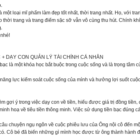
.
à một loại mĩ phẩm làm đẹp tốt nhất, thời trang nhất. Họ, với t
 thời trang và trang điểm sặc sỡ vẫn vô cùng thu hút. Chính k
.
 nhé!
 + DẠY CON QUẢN LÝ TÀI CHÍNH CÁ NHÂN
ạc là một khóa học bắt buộc trong cuộc sống và là trọng tâm của
ó năng lực kiểm soát cuộc sống của mình và hưởng lợi suốt cu
gợi ý trong việc dạy con về tiền, hiểu được giá trị đồng tiền, c
minh hoạ về tiêu tiền thông minh. Việc sử dụng tiền bạc đúng 
4 câu chuyện ngụ ngôn về cuộc phiêu lưu của Ông nội cô đến mộ
u có. Cô bé đã biến những gì mình học được từ ông thành hành 