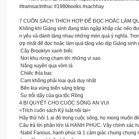
#tramsactrithuc #1980books #sachhay
7 CUỐN SÁCH THÍCH HỢP ĐỂ ĐỌC HOẶC LÀM QU
Không khí Giáng sinh đang tràn ngập khắp các nẻo đư
n yêu và dành tặng nhau những món quà ý nghĩa. Tron
ợp nhất để đọc hoặc làm quà tặng vào dịp Giáng sinh 
Cây Brooklyn xanh biếc
Nơi khu rừng chạm tới những vì sao
Nắng xuyên qua vòm lá
Chiếc thìa bạc
Cam không phải loại quả duy nhất
Bên kia vùng biển sáng trăng
Sự trỗi dậy của gia tộc Rồng
4 BÍ QUYẾT CHO CUỘC SỐNG AN VUI
<Trích cuốn sách Kỷ luật nội tại>
Hãy thử hỏi 1 ai đó trong cuộc sống, họ mong muốn điề
Câu trả lời phần lớn là HẠNH PHÚC. Vậy chính xác hạn
Nabil Fanous, hạnh phúc là 1 cảm giác chung chung rằn