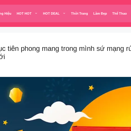
ng Hiệu
HOT HOT
HOT DEAL
Thời Trang
Làm Đẹp
Thể Thao
c tiên phong mang trong mình sứ mạng rút
ới