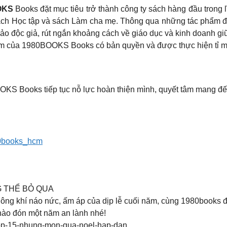
OKS
Books đặt mục tiêu trở thành công ty sách hàng đầu trong 
ách Học tập và sách Làm cha mẹ. Thông qua những tác phẩm đư
đảo độc giả, rút ngắn khoảng cách về giáo dục và kinh doanh gi
m của 1980BOOKS Books có bản quyền và được thực hiện tỉ mỉ x
KS Books tiếp tục nỗ lực hoàn thiện mình, quyết tâm mang đến
980books_hcm
 THỂ BỎ QUA
hông khí náo nức, ấm áp của dịp lễ cuối năm, cùng 1980books
hào đón một năm an lành nhé!
top-15-nhung-mon-qua-noel-hap-dan