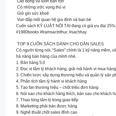
Lao động và luôn bận rộn
Có những ước vọng thú vị
Giữ gìn sức khoẻ
Vun đắp mối quan hệ gia đình và bạn bè
Cuốn sách KỶ LUẬT NỘI TẠI đang có giá ưu đai 25% 
#1980books #tramsactrithuc #sachhay
TOP 9 CUỐN SÁCH DÀNH CHO DÂN SALES
Có người từng nói, “Sales” chính là 1 kỹ năng mềm, v
hả năng bán hàng của mình nhé.
1. Bán hàng 5.0
2. Đọc vị tâm lý khách hàng, giải mã hành vi mua hàng
3. Chiến lược xây dựng thương hiệu và quản lý sản 
4. Phân tích tâm lý hành vi khách hàng
5. Tạo fan thương hiệu – chốt triệu đơn hàng
6. Nói sao cho khách hàng thích, bán sao cho khách 
7. Thao túng tâm lý trong giao tiếp
8. Marketing phải bán được hàng
9. Nghệ thuật chốt sales đỉnh cao