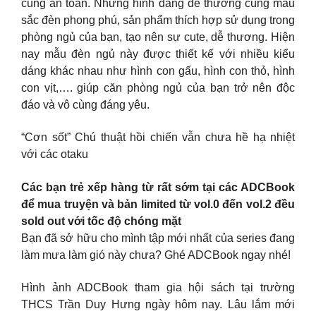
cùng an toàn. Những hình dáng dễ thương cùng màu
sắc đèn phong phú, sản phẩm thích hợp sử dụng trong
phòng ngủ của bạn, tạo nên sự cute, dễ thương. Hiện
nay mẫu đèn ngủ này được thiết kế với nhiều kiểu
dáng khác nhau như hình con gấu, hình con thỏ, hình
con vịt,…. giúp căn phòng ngủ của bạn trở nên độc
đáo và vô cùng đáng yêu.
“Cơn sốt” Chú thuật hồi chiến vẫn chưa hề hạ nhiệt
với các otaku
Các bạn trẻ xếp hàng từ rất sớm tại các ADCBook
để mua truyện và bản limited từ vol.0 đến vol.2 đều
sold out với tốc độ chóng mặt
Bạn đã sở hữu cho mình tập mới nhất của series đang
làm mưa làm gió này chưa? Ghé ADCBook ngay nhé!
Hình ảnh ADCBook tham gia hội sách tại trường
THCS Trần Duy Hưng ngày hôm nay. Lâu lắm mới