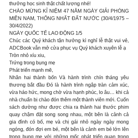
thưởng học sinh thật chất lượng nhé!
CHÀO MỪNG KỈ NIỆM 47 NĂM NGÀY GIẢI PHÓNG
MIỀN NAM, THỐNG NHẤT ĐẤT NƯỚC (30/4/1975 –
30/4/2022)
NGÀY QUỐC TẾ LAO ĐỘNG 1/5
Chúc các Quý khách tận hưởng kì nghỉ lễ thật vui vẻ,
ADCBook vẫn mở cửa phục vụ Quý khách xuyên lễ ạ
Tròn nhỏ xíu xiu,
Trứng trong bụng mẹ
Phát triển mạnh mẽ,
Nhân hai thành bốn Và hành trình chín tháng yêu
thương bắt đầu Đó là hành trình ngập tràn cảm xúc,
vừa háo hức, mong chờ vừa hạnh phúc, lo âu… khi cả
nhà chuẩn bị chào đón thêm một thành viên mới. Cuốn
sách dường như được chia ra thành hai thước phim
quay chậm đặt song song nhau, một bên là cảnh cả
gia đình có bố, mẹ và chị gái nhỏ ngày ngày mong
ngóng, đón đợi em bé, một bên là cảnh em bé lớn lên
trong bụng mẹ với những mốc phát triển quan trọng