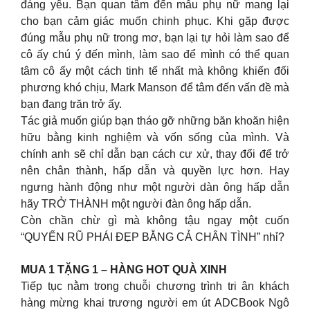
đáng yêu. Bạn quan tâm đến mẫu phụ nữ mang lại
cho bạn cảm giác muốn chinh phục. Khi gặp được
đúng mẫu phụ nữ trong mơ, bạn lại tự hỏi làm sao để
cô ấy chú ý đến mình, làm sao để mình có thể quan
tâm cô ấy một cách tinh tế nhất mà không khiến đối
phương khó chịu, Mark Manson để tâm đến vấn đề mà
bạn đang trăn trở ấy.
Tác giả muốn giúp bạn tháo gỡ những băn khoăn hiện
hữu bằng kinh nghiệm và vốn sống của mình. Và
chính anh sẽ chỉ dẫn bạn cách cư xử, thay đổi để trở
nên chân thành, hấp dẫn và quyền lực hơn. Hay
ngưng hành động như một người dàn ông hấp dẫn
hãy TRỞ THÀNH một người đàn ông hấp dẫn.
Còn chần chừ gì mà không tậu ngay một cuốn
“QUYẾN RŨ PHÁI ĐẸP BẰNG CẢ CHÂN TÌNH” nhỉ?
MUA 1 TẶNG 1 – HÀNG HOT QUÀ XINH
Tiếp tục nằm trong chuỗi chương trình tri ân khách
hàng mừng khai trương người em út ADCBook Ngô