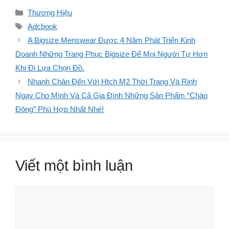
Danh
Thương Hiệu
mục
Thẻ
Adcbook
A Bigsize Menswear Được 4 Năm Phát Triển Kinh
Doanh Những Trang Phục Bigsize Để Mọi Người Tự Hơn
Khi Đi Lựa Chọn Đồ.
Nhanh Chân Đến Với Htch M2 Thời Trang Và Rinh
Ngay Cho Mình Và Cả Gia Đình Những Sản Phẩm “Chào
Đông” Phù Hợp Nhất Nhé!
Viết một bình luận
Bình
luận