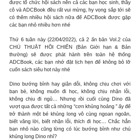
được tổ chức hội sách nên cả các bạn học sinh, thầy
cô và ADCBook đều rất vui mừng, hy vọng sắp tới sẽ
có thêm nhiều hội sách nữa để ADCBook được gặp
các bạn nhỏ nhiều hơn nhé
Thứ 6 tuần này (22/04/2022), cả 2 ấn bản Vol.2 của
CHÚ THUẬT HỒI CHIẾN (Bản Giới hạn & Bản
thường) sẽ được phát hành trên toàn hệ thống
ADCBook, các bạn nhớ đặt lịch hẹn để không bỏ lỡ
cuốn sách siêu hot này nhé
Dino bướng bỉnh hay giận dỗi, không chịu chơi với
bạn bè, không muốn đi học, không chịu nhận lỗi,
không chịu đi ngủ… Nhưng rồi cuối cùng Dino đã
vượt qua được tất cả những “cơn khủng hoảng ” ấy để
trở thành một bé khủng long vô cùng ngoan ngoãn,
biết vâng lời, biết nhận lỗi, thích đi học… Chắc hẳn
bạn nhỏ nào cũng từng có lúc bướng bỉnh như chú
khủng long Dino nhỉ?