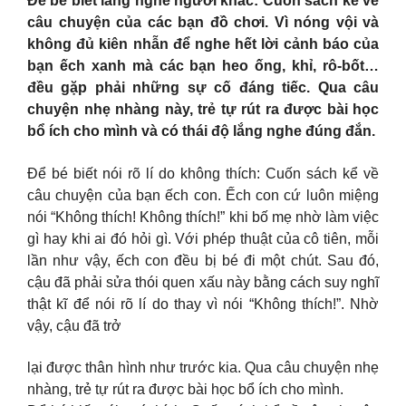
Để bé biết lắng nghe người khác: Cuốn sách kể về
câu chuyện của các bạn đồ chơi. Vì nóng vội và
không đủ kiên nhẫn để nghe hết lời cảnh báo của
bạn ếch xanh mà các bạn heo ống, khỉ, rô-bốt…
đều gặp phải những sự cố đáng tiếc. Qua câu
chuyện nhẹ nhàng này, trẻ tự rút ra được bài học
bổ ích cho mình và có thái độ lắng nghe đúng đắn.
Để bé biết nói rõ lí do không thích: Cuốn sách kể về
câu chuyện của bạn ếch con. Ếch con cứ luôn miệng
nói “Không thích! Không thích!” khi bố mẹ nhờ làm việc
gì hay khi ai đó hỏi gì. Với phép thuật của cô tiên, mỗi
lần như vậy, ếch con đều bị bé đi một chút. Sau đó,
cậu đã phải sửa thói quen xấu này bằng cách suy nghĩ
thật kĩ để nói rõ lí do thay vì nói “Không thích!”. Nhờ
vậy, cậu đã trở
lại được thân hình như trước kia. Qua câu chuyện nhẹ
nhàng, trẻ tự rút ra được bài học bổ ích cho mình.