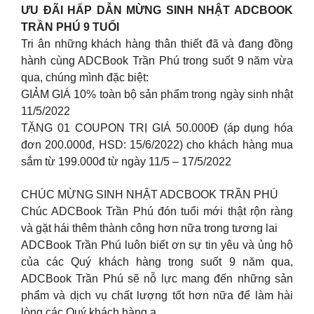
ƯU ĐÃI HẤP DẪN MỪNG SINH NHẬT ADCBOOK
TRẦN PHÚ 9 TUỔI
Tri ân những khách hàng thân thiết đã và đang đồng
hành cùng ADCBook Trần Phú trong suốt 9 năm vừa
qua, chúng mình đặc biệt:
GIẢM GIÁ 10% toàn bộ sản phẩm trong ngày sinh nhật
11/5/2022
TẶNG 01 COUPON TRỊ GIÁ 50.000Đ (áp dụng hóa
đơn 200.000đ, HSD: 15/6/2022) cho khách hàng mua
sắm từ 199.000đ từ ngày 11/5 – 17/5/2022
CHÚC MỪNG SINH NHẬT ADCBOOK TRẦN PHÚ
Chúc ADCBook Trần Phú đón tuổi mới thật rộn ràng
và gặt hái thêm thành công hơn nữa trong tương lai
ADCBook Trần Phú luôn biết ơn sự tin yêu và ủng hộ
của các Quý khách hàng trong suốt 9 năm qua,
ADCBook Trần Phú sẽ nỗ lực mang đến những sản
phẩm và dịch vụ chất lượng tốt hơn nữa để làm hài
lòng các Quý khách hàng ạ