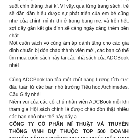
suốt chín tháng thai kì. Vì vậy, qua từng trang sách, trẻ
sẽ dần dần hiểu được sự phát triển của em bé cũng
như của chính mình khi ở trong bụng mẹ, và trên hết,
sợi dây gắn kết gia đình sẽ càng ngày càng thêm bền
chặt.
Một cuốn sách vô cùng ấm áp dành tặng cho các gia
đình chuẩn bị đón chào thành viên mới, các bạn có thể
tìm mua cuốn sách này tại các nhà sách của ADCBook
nhé!
Cùng ADCBook lan tỏa một chút năng lượng tích cực
đầu tuần từ các bạn nhỏ trường Tiểu học Archimedes,
Cầu Giấy nhé!
Niềm vui của các cô chú nhân viên ADCBook mỗi khi
tham gia Hội sách chính là được chào đón thật nhiều
các bạn nhỏ như thế này đấy ạ
CÔNG TY CỔ PHẦN MĨ THUẬT VÀ TRUYỀN
THÔNG VINH DỰ THUỘC TOP 500 DOANH