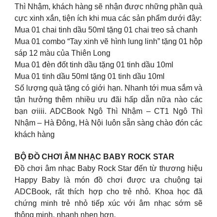
Thì Nhậm, khách hàng sẽ nhận được những phần quà
cực xinh xắn, tiện ích khi mua các sản phẩm dưới đây:
Mua 01 chai tinh dầu 50ml tặng 01 chai treo sả chanh
Mua 01 combo “Tay xinh vẽ hình lung linh” tặng 01 hộp
sáp 12 màu của Thiên Long
Mua 01 đèn đốt tinh dầu tặng 01 tinh dầu 10ml
Mua 01 tinh dầu 50ml tặng 01 tinh dầu 10ml
Số lượng quà tặng có giới hạn. Nhanh tới mua sắm và
tận hưởng thêm nhiều ưu đãi hấp dẫn nữa nào các
bạn ơiiii. ADCBook Ngô Thì Nhậm – CT1 Ngô Thì
Nhậm – Hà Đông, Hà Nội luôn sẵn sàng chào đón các
khách hàng ️
BỘ ĐỒ CHƠI ÂM NHẠC BABY ROCK STAR
Đồ chơi âm nhạc Baby Rock Star đến từ thương hiệu
Happy Baby là món đồ chơi được ưa chuộng tại
ADCBook, rất thích hợp cho trẻ nhỏ. Khoa học đã
chứng minh trẻ nhỏ tiếp xúc với âm nhạc sớm sẽ
thông minh, nhanh nhẹn hơn.