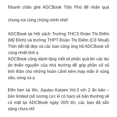
Nhanh chân ghé ADCBook Trần Phú để nhận quà
chung vui cùng chúng mình nhé!
ADCBook tại Hội sách Trường THCS Đoàn Thị Điểm
(Mỹ Đình) và trường THPT Đoàn Thị Điểm (Cổ Nhuế)
Thời tiết rất đẹp và các bạn cũng ủng hộ ADCBook vô
cùng nhiệt tình ạ
ADCBook cũng dành tặng một số phần quà tới các dự
án thiện nguyện của nhà trường để góp phần cổ vũ
tinh thần cho những hoàn cảnh kém may mắn ở vùng
sâu, vùng xa ạ
Đến hẹn lại lên, Jujutsu Kaisen Vol.3 với 2 ấn bản –
bản limited (số lượng cực kì có hạn) và bản thường sẽ
có mặt tại ADCBook ngày 20/5 tới, các bạn đã sẵn
sàng chưa nhỉ