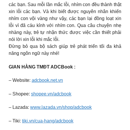
các bạn. Sau mỗi lần mắc lỗi, nhím con đều thành thật
xin lỗi các bạn. Và khi biết được nguyên nhân khiến
nhím con vội vàng như vậy, các bạn lại đồng loạt xin
lỗi vì đã cáu kỉnh với nhím con. Qua câu chuyện nhẹ
nhàng này, trẻ tự nhận thức được việc cần thiết phải
nói lời xin lỗi khi mắc lỗi.
Đừng bỏ qua bộ sách giúp trẻ phát triển tối đa khả
năng ngôn ngữ này nhé!
GIAN HÀNG TMĐT ADCBook :
– Website:
adcbook.net.vn
– Shopee:
shopee.vn/adcbook
– Lazada:
www.lazada.vn/shop/adcbook
– Tiki:
tiki.vn/cua-hang/adcbook