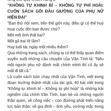
“KHÔNG TỰ KHINH BỈ – KHÔNG TỰ PHÍ HOÀI:
CUỐN SÁCH GỐI ĐẦU GIƯỜNG CỦA PHỤ NỮ
HIỆN ĐẠI”
“Bạn thử nói xem, trên thế giới này, điều gì có thể huỷ
hoại cuộc đời bạn được chứ?
Một mối tình thất bại?
Một gã trai lỡ lầm?
Hay tuổi tác ngày một nhiều thêm?
Qua những trang sách, chúng ta có thể thấy quan điểm
xuyên suốt những câu chuyện của Vãn Tình là: “Nếu
một người phụ nữ đánh mất chính mình thì cô ấy sẽ
mất đi tất cả.”
Là cuốn sách bán chạy nhất của Vãn Tình, viết trong
đoạn trưởng thành nhất của tác giả, 40 bài viết trong
“Không tự khinh bỉ – Không tự phí hoài” là những trải
nghiệm của chính Vãn Tình, bạn bè và những người
thân quen, về công việc – con đường phát triển năng
lực bản thân; về gia đình – tình yêu, vướng mắc trong