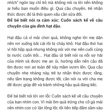
nhích” ngón tay chỉ trỏ mà không nói ra lời nên không
ai hiểu bạn muốn điều gì. Qua câu chuyện, trẻ nhận
thức được đó là thói quen xấu cần sửa đổi.
Để bé biết nói ra cảm xúc: Cuốn sách kể về câu
chuyện của gia đình hạt đậu.
Hạt đậu cả vì mải chơi quá, không nghe lời mẹ dặn
nên rơi xuống bãi cát rồi bị cháy khô. Hạt đậu thứ hai
vì hồi hộp quá nhưng không nói với mẹ nên cuối cùng
bị nước cuốn trôi… Hạt đậu út biết nói ra nỗi sợ hãi
của mình và được mẹ an ủi, hướng dẫn nên cậu đã
tìm được nơi an toàn để nảy mầm vươn lên. Qua câu
chuyện nhẹ nhàng này, trẻ tự nhận thức được rằng,
nếu tâm trạng không được tốt, cần nói ra với cha mẹ
để được giúp đỡ và tránh những hậu quả đáng tiếc.
Để bé biết nói lời xin lỗi: Cuốn sách kể về câu chuyện
của bạn nhím con. Vì mải ôm quả trứng cho cô gà mái
nên nhím con cứ lăn lông lốc rồi liên tiếp đâm sầm vào