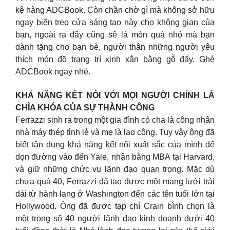
kệ hàng ADCBook. Còn chần chờ gì mà không sở hữu
ngay biển treo cửa sáng tạo này cho không gian của
bạn, ngoài ra đây cũng sẽ là món quà nhỏ mà bạn
dành tặng cho bạn bè, người thân những người yêu
thích món đồ trang trí xinh xắn bằng gỗ đấy. Ghé
ADCBook ngay nhé.
KHẢ NĂNG KẾT NỐI VỚI MỌI NGƯỜI CHÍNH LÀ
CHÌA KHÓA CỦA SỰ THÀNH CÔNG
Ferrazzi sinh ra trong một gia đình có cha là công nhân
nhà máy thép tỉnh lẻ và mẹ là lao công. Tuy vậy ông đã
biết tận dụng khả năng kết nối xuất sắc của mình để
dọn đường vào đến Yale, nhận bằng MBA tại Harvard,
và giữ những chức vụ lãnh đạo quan trọng. Mặc dù
chưa quá 40, Ferrazzi đã tạo được một mạng lưới trải
dài từ hành lang ở Washington đến các tên tuổi lớn tại
Hollywood. Ông đã được tạp chí Crain bình chọn là
một trong số 40 người lãnh đạo kinh doanh dưới 40