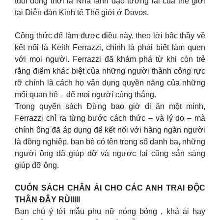
tuổi đồng thời là Nhà lãnh đạo tương lai của thế giới
tại Diễn đàn Kinh tế Thế giới ở Davos.
Công thức để làm được điều này, theo lời bậc thầy về
kết nối là Keith Ferrazzi, chính là phải biết làm quen
với mọi người. Ferrazzi đã khám phá từ khi còn trẻ
rằng điểm khác biệt của những người thành công rực
rỡ chính là cách họ vận dụng quyền năng của những
mối quan hệ – để mọi người cùng thắng.
Trong quyển sách Đừng bao giờ đi ăn một mình,
Ferrazzi chỉ ra từng bước cách thức – và lý do – mà
chính ông đã áp dụng để kết nối với hàng ngàn người
là đồng nghiệp, bạn bè có tên trong số danh bạ, những
người ông đã giúp đỡ và ngược lại cũng sẵn sàng
giúp đỡ ông.
CUỐN SÁCH CHÂN ÁI CHO CÁC ANH TRAI ĐỘC
THÂN ĐÂY RÙIIIII
Bạn chú ý tới mẫu phụ nữ nóng bỏng , khả ái hay