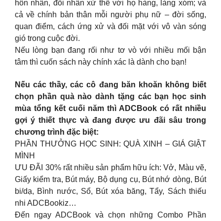
hôn nhân, đối nhân xử thế với họ hàng, làng xóm; và
cả về chính bản thân mỗi người phụ nữ – đời sống,
quan điểm, cách ứng xử và đối mặt với vô vàn sóng
gió trong cuộc đời.
Nếu lòng bạn đang rối như tơ vò với nhiều mối bận
tâm thì cuốn sách này chính xác là dành cho bạn!
Nếu các thầy, các cô đang băn khoăn không biết
chọn phần quà nào dành tặng các bạn học sinh
mùa tổng kết cuối năm thì ADCBook có rất nhiều
gợi ý thiết thực và đang được ưu đãi sâu trong
chương trình đặc biệt:
PHẦN THƯỞNG HỌC SINH: QUÀ XINH – GIÁ GIẬT
MÌNH
ƯU ĐÃI 30% rất nhiều sản phẩm hữu ích: Vở, Màu vẽ,
Giấy kiểm tra, Bút máy, Bộ dụng cụ, Bút nhớ dòng, Bút
bi/dạ, Bình nước, Sổ, Bút xóa băng, Tẩy, Sách thiếu
nhi ADCBookiz…
Đến ngay ADCBook và chọn những Combo Phần