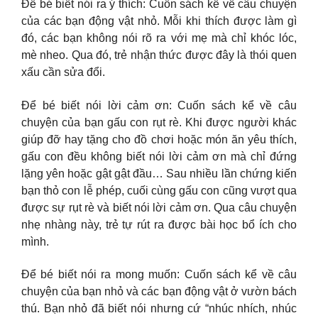
Để bé biết nói ra ý thích: Cuốn sách kể về câu chuyện
của các bạn động vật nhỏ. Mỗi khi thích được làm gì
đó, các bạn không nói rõ ra với mẹ mà chỉ khóc lóc,
mè nheo. Qua đó, trẻ nhận thức được đây là thói quen
xấu cần sửa đổi.
Để bé biết nói lời cảm ơn: Cuốn sách kể về câu
chuyện của bạn gấu con rụt rè. Khi được người khác
giúp đỡ hay tặng cho đồ chơi hoặc món ăn yêu thích,
gấu con đều không biết nói lời cảm ơn mà chỉ đứng
lặng yên hoặc gật gật đầu… Sau nhiều lần chứng kiến
bạn thỏ con lễ phép, cuối cùng gấu con cũng vượt qua
được sự rụt rè và biết nói lời cảm ơn. Qua câu chuyện
nhẹ nhàng này, trẻ tự rút ra được bài học bổ ích cho
mình.
Để bé biết nói ra mong muốn: Cuốn sách kể về câu
chuyện của bạn nhỏ và các bạn động vật ở vườn bách
thú. Bạn nhỏ đã biết nói nhưng cứ “nhúc nhích, nhúc