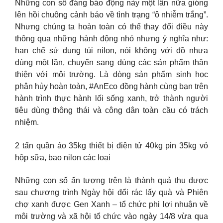
Những con số đáng báo động này một lần nữa gióng
lên hồi chuông cảnh báo về tình trạng “ô nhiễm trắng”.
Nhưng chúng ta hoàn toàn có thể thay đổi điều này
thông qua những hành động nhỏ nhưng ý nghĩa như:
hạn chế sử dụng túi nilon, nói không với đồ nhựa
dùng một lần, chuyển sang dùng các sản phẩm thân
thiện với môi trường. Là dòng sản phẩm sinh học
phân hủy hoàn toàn, #AnEco đồng hành cùng bạn trên
hành trình thực hành lối sống xanh, trở thành người
tiêu dùng thông thái và công dân toàn cầu có trách
nhiệm.
2 tấn quần áo 35kg thiết bị điện tử 40kg pin 35kg vỏ
hộp sữa, bao nilon các loại
Những con số ấn tượng trên là thành quả thu được
sau chương trình Ngày hội đổi rác lấy quà và Phiên
chợ xanh được Gen Xanh – tổ chức phi lợi nhuận về
môi trường và xã hội tổ chức vào ngày 14/8 vừa qua