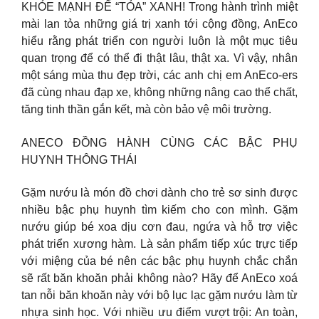
KHỎE MẠNH ĐỂ “TỎA” XANH! Trong hành trình miệt
mài lan tỏa những giá trị xanh tới cộng đồng, AnEco
hiểu rằng phát triển con người luôn là một mục tiêu
quan trọng để có thể đi thật lâu, thật xa. Vì vậy, nhân
một sáng mùa thu đẹp trời, các anh chị em AnEco-ers
đã cùng nhau đạp xe, không những nâng cao thể chất,
tăng tinh thần gắn kết, mà còn bảo vệ môi trường.
ANECO ĐỒNG HÀNH CÙNG CÁC BẬC PHỤ
HUYNH THÔNG THÁI
Gặm nướu là món đồ chơi dành cho trẻ sơ sinh được
nhiều bậc phụ huynh tìm kiếm cho con mình. Gặm
nướu giúp bé xoa dịu cơn đau, ngứa và hỗ trợ việc
phát triển xương hàm. Là sản phẩm tiếp xúc trực tiếp
với miệng của bé nên các bậc phụ huynh chắc chắn
sẽ rất băn khoăn phải không nào? Hãy để AnEco xoá
tan nỗi băn khoăn này với bộ lục lạc gặm nướu làm từ
nhựa sinh học. Với nhiều ưu điểm vượt trội: An toàn,