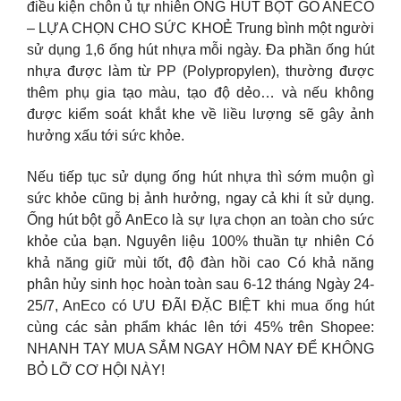
điều kiện chôn ủ tự nhiên ỐNG HÚT BỘT GỖ ANECO
– LỰA CHỌN CHO SỨC KHOẺ Trung bình một người
sử dụng 1,6 ống hút nhựa mỗi ngày. Đa phần ống hút
nhựa được làm từ PP (Polypropylen), thường được
thêm phụ gia tạo màu, tạo độ dẻo… và nếu không
được kiểm soát khắt khe về liều lượng sẽ gây ảnh
hưởng xấu tới sức khỏe.
Nếu tiếp tục sử dụng ống hút nhựa thì sớm muộn gì
sức khỏe cũng bị ảnh hưởng, ngay cả khi ít sử dụng.
Ống hút bột gỗ AnEco là sự lựa chọn an toàn cho sức
khỏe của bạn. Nguyên liệu 100% thuần tự nhiên Có
khả năng giữ mùi tốt, độ đàn hồi cao Có khả năng
phân hủy sinh học hoàn toàn sau 6-12 tháng Ngày 24-
25/7, AnEco có ƯU ĐÃI ĐẶC BIỆT khi mua ống hút
cùng các sản phẩm khác lên tới 45% trên Shopee:
NHANH TAY MUA SẮM NGAY HÔM NAY ĐỂ KHÔNG
BỎ LỠ CƠ HỘI NÀY!