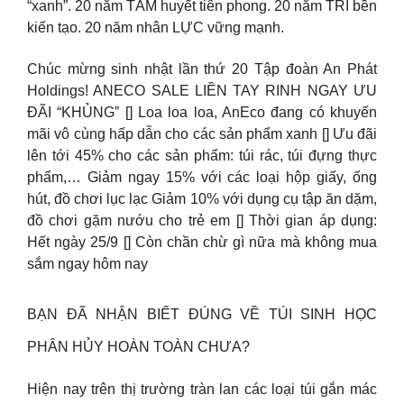
“xanh”. 20 năm TÂM huyết tiên phong. 20 năm TRÍ bền
kiến tạo. 20 năm nhân LỰC vững mạnh.
Chúc mừng sinh nhật lần thứ 20 Tập đoàn An Phát
Holdings! ANECO SALE LIỀN TAY RINH NGAY ƯU
ĐÃI “KHỦNG” [] Loa loa loa, AnEco đang có khuyến
mãi vô cùng hấp dẫn cho các sản phẩm xanh [] Ưu đãi
lên tới 45% cho các sản phẩm: túi rác, túi đựng thực
phẩm,… Giảm ngay 15% với các loại hộp giấy, ống
hút, đồ chơi lục lạc Giảm 10% với dụng cụ tập ăn dặm,
đồ chơi gặm nướu cho trẻ em [] Thời gian áp dụng:
Hết ngày 25/9 [] Còn chần chừ gì nữa mà không mua
sắm ngay hôm nay
BẠN ĐÃ NHẬN BIẾT ĐÚNG VỀ TÚI SINH HỌC
PHÂN HỦY HOÀN TOÀN CHƯA?
Hiện nay trên thị trường tràn lan các loại túi gắn mác