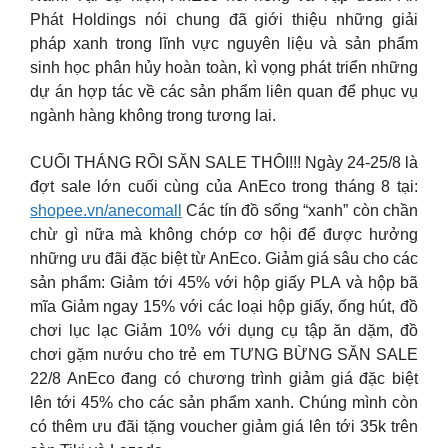
Phát Holdings nói chung đã giới thiệu những giải
pháp xanh trong lĩnh vực nguyên liệu và sản phẩm
sinh học phân hủy hoàn toàn, kì vọng phát triển những
dự án hợp tác về các sản phẩm liên quan để phục vụ
ngành hàng không trong tương lai.
CUỐI THÁNG RỒI SĂN SALE THÔI!!! Ngày 24-25/8 là
đợt sale lớn cuối cùng của AnEco trong tháng 8 tại:
shopee.vn/anecomall
Các tín đồ sống “xanh” còn chần
chừ gì nữa mà không chớp cơ hội để được hưởng
những ưu đãi đặc biệt từ AnEco. Giảm giá sâu cho các
sản phẩm: Giảm tới 45% với hộp giấy PLA và hộp bã
mĩa Giảm ngay 15% với các loại hộp giấy, ống hút, đồ
chơi lục lạc Giảm 10% với dụng cụ tập ăn dặm, đồ
chơi gặm nướu cho trẻ em TƯNG BỪNG SĂN SALE
22/8 AnEco đang có chương trình giảm giá đặc biệt
lên tới 45% cho các sản phẩm xanh. Chúng mình còn
có thêm ưu đãi tặng voucher giảm giá lên tới 35k trên