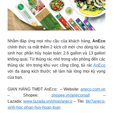
Nhằm đáp ứng mọi nhu cầu của khách hàng,
AnEco
chính thức ra mắt thêm 2 kích cỡ mới cho dòng túi rác
sinh học phân hủy hoàn toàn: 2.6 gallon và 13 gallon
không quai. Từ thùng rác nhỏ trong văn phòng đến các
thùng rác lớn trong khu vực công cộng, túi rác
AnEco
với đa dạng kích thước sẽ làm hài lòng mọi kỳ vọng
của bạn.
GIAN HÀNG TMĐT AnEco: – Website:
aneco.com.vn
– Shopee:
shopee.vn/anecomall
–
Lazada:
www.lazada.vn/shop/aneco
– Tiki:
tiki?aneco-
sinh-hoc-phan-huy-hoan-toan