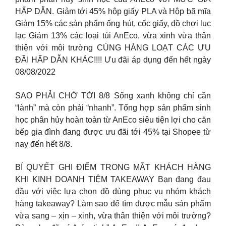
HẤP DẪN. Giảm tới 45% hộp giấy PLA và Hộp bã mĩa
Giảm 15% các sản phẩm ống hút, cốc giấy, đồ chơi lục
lạc Giảm 13% các loại túi AnEco, vừa xinh vừa thân
thiện với môi trường CÙNG HÀNG LOẠT CÁC ƯU
ĐÃI HẤP DẪN KHÁC!!!! Ưu đãi áp dụng đến hết ngày
08/08/2022
SAO PHẢI CHỜ TỚI 8/8 Sống xanh không chỉ cần
“lành” mà còn phải “nhanh”. Tổng hợp sản phẩm sinh
học phân hủy hoàn toàn từ AnEco siêu tiện lợi cho căn
bếp gia đình đang được ưu đãi tới 45% tại Shopee từ
nay đến hết 8/8.
BÍ QUYẾT GHI ĐIỂM TRONG MẮT KHÁCH HÀNG
KHI KINH DOANH TIỆM TAKEAWAY Bạn đang đau
đầu với việc lựa chọn đồ dùng phục vụ nhóm khách
hàng takeaway? Làm sao để tìm được mẫu sản phẩm
vừa sang – xịn – xinh, vừa thân thiện với môi trường?